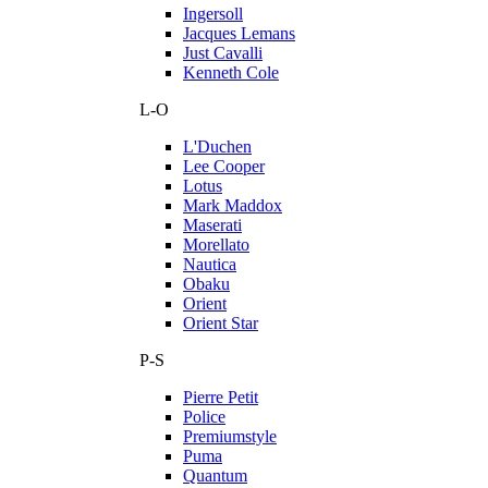
Ingersoll
Jacques Lemans
Just Cavalli
Kenneth Cole
L-O
L'Duchen
Lee Cooper
Lotus
Mark Maddox
Maserati
Morellato
Nautica
Obaku
Orient
Orient Star
P-S
Pierre Petit
Police
Premiumstyle
Puma
Quantum