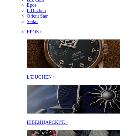
Epos
L'Duchen
Orient Star
Seiko
EPOS ›
L’DUCHEN ›
ШВЕЙЦАРСКИЕ ›