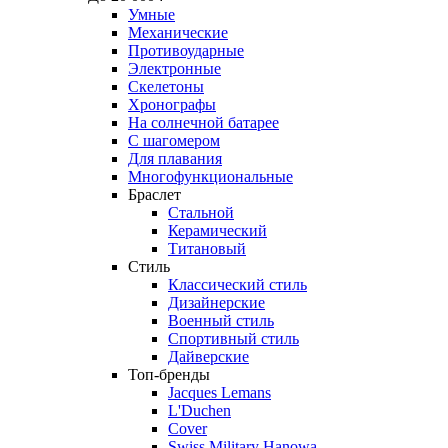
Умные
Механические
Противоударные
Электронные
Скелетоны
Хронографы
На солнечной батарее
С шагомером
Для плавания
Многофункциональные
Браслет
Стальной
Керамический
Титановый
Стиль
Классический стиль
Дизайнерские
Военный стиль
Спортивный стиль
Дайверские
Топ-бренды
Jacques Lemans
L'Duchen
Cover
Swiss Military Hanowa