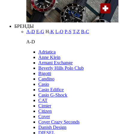
БРЕНДЫ
A-D
E-G
H
-K
L-O
P-S
T-Z
В-С
A-D
Adriatica
Anne Klein
Armani Exchange
Beverly Hills Polo Club
Bigotti
Candino
Casio
Casio Edifice
Casio G-Shock
CAT
Cimier
Citizen
Cover
Cover Crazy Seconds
Danish Design
DIESEL