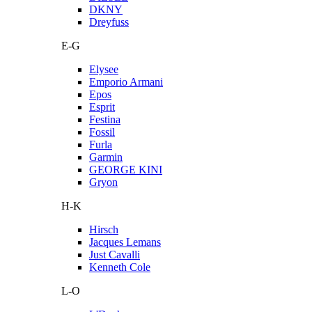
DKNY
Dreyfuss
E-G
Elysee
Emporio Armani
Epos
Esprit
Festina
Fossil
Furla
Garmin
GEORGE KINI
Gryon
H-K
Hirsch
Jacques Lemans
Just Cavalli
Kenneth Cole
L-O