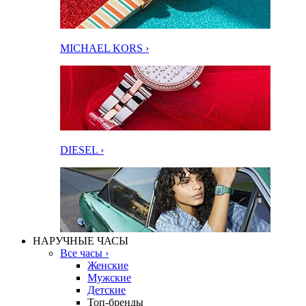
MICHAEL KORS ›
DIESEL ›
НАРУЧНЫЕ ЧАСЫ
Все часы ›
Женские
Мужские
Детские
Топ-бренды