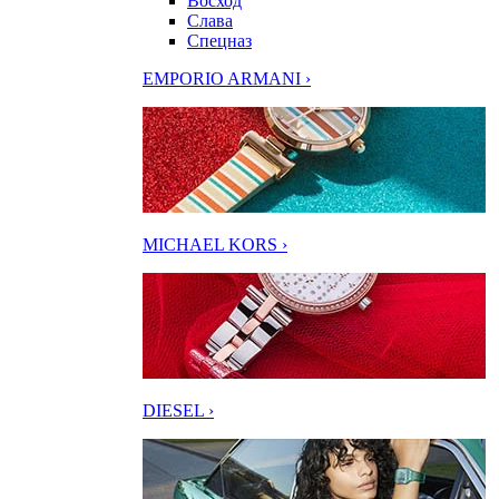
Восход
Слава
Спецназ
EMPORIO ARMANI ›
MICHAEL KORS ›
DIESEL ›