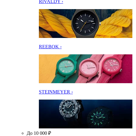
RIVALDY ›
REEBOK ›
STEINMEYER ›
До 10 000 ₽