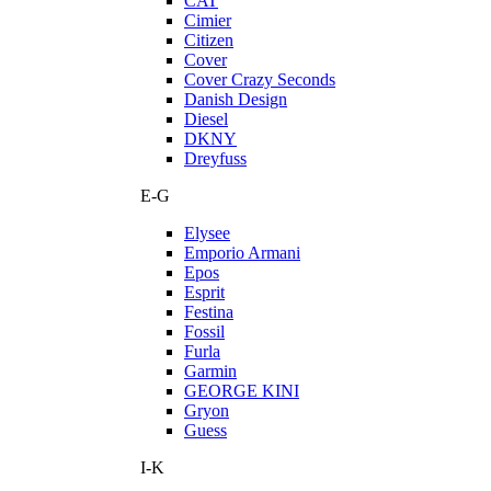
CAT
Cimier
Citizen
Cover
Cover Crazy Seconds
Danish Design
Diesel
DKNY
Dreyfuss
E-G
Elysee
Emporio Armani
Epos
Esprit
Festina
Fossil
Furla
Garmin
GEORGE KINI
Gryon
Guess
I-K