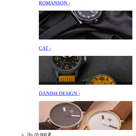
ROMANSON ›
CAT ›
DANISH DESIGN ›
До 20 000 ₽