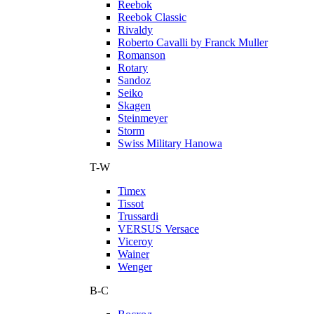
Reebok
Reebok Classic
Rivaldy
Roberto Cavalli by Franck Muller
Romanson
Rotary
Sandoz
Seiko
Skagen
Steinmeyer
Storm
Swiss Military Hanowa
T-W
Timex
Tissot
Trussardi
VERSUS Versace
Viceroy
Wainer
Wenger
В-С