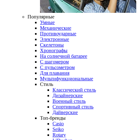
Популярные
Умные
Механические
Противоударные
Электронные
Скелетоны
Хронографы
На солнечной батарее
С шагомером
С пульсометром
Для плавания
Мультифункциональные
Стиль
Классический стиль
Дизайнерские
Военный стиль
Спортивный стиль
Дайверские
Топ-бренды
Casio
Seiko
Rotary