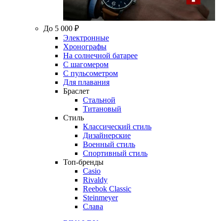
До 5 000 ₽
Электронные
Хронографы
На солнечной батарее
С шагомером
С пульсометром
Для плавания
Браслет
Стальной
Титановый
Стиль
Классический стиль
Дизайнерские
Военный стиль
Спортивный стиль
Топ-бренды
Casio
Rivaldy
Reebok Classic
Steinmeyer
Слава