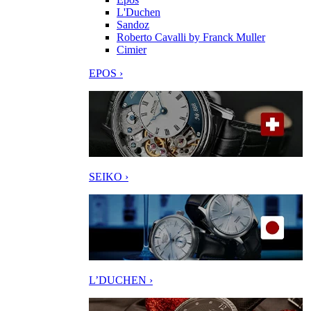
L'Duchen
Sandoz
Roberto Cavalli by Franck Muller
Cimier
EPOS ›
SEIKO ›
L’DUCHEN ›