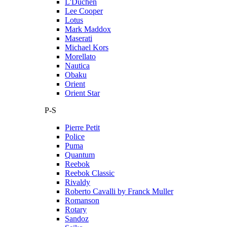
L'Duchen
Lee Cooper
Lotus
Mark Maddox
Maserati
Michael Kors
Morellato
Nautica
Obaku
Orient
Orient Star
P-S
Pierre Petit
Police
Puma
Quantum
Reebok
Reebok Classic
Rivaldy
Roberto Cavalli by Franck Muller
Romanson
Rotary
Sandoz