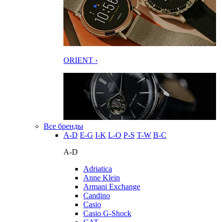
ORIENT ›
Все бренды
A-D
E-G
I-K
L-O
P-S
T-W
В-С
A-D
Adriatica
Anne Klein
Armani Exchange
Candino
Casio
Casio G-Shock