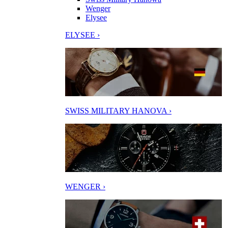
Wenger
Elysee
ELYSEE ›
SWISS MILITARY HANOVA ›
WENGER ›