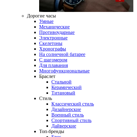
Дорогие часы
Умные
Механические
Противоударные
Электронные
Скелетоны
Хронографы
На солнечной батарее
С шагомером
Для плавания
Многофункциональные
Браслет
Стальной
Керамический
Титановый
Стиль
Классический стиль
Дизайнерские
Военный стиль
Спортивный стиль
Дайверские
Топ-бренды
Epos