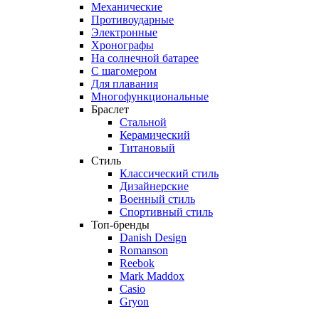
Механические
Противоударные
Электронные
Хронографы
На солнечной батарее
С шагомером
Для плавания
Многофункциональные
Браслет
Стальной
Керамический
Титановый
Стиль
Классический стиль
Дизайнерские
Военный стиль
Спортивный стиль
Топ-бренды
Danish Design
Romanson
Reebok
Mark Maddox
Casio
Gryon