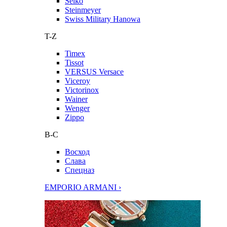
Seiko
Steinmeyer
Swiss Military Hanowa
T-Z
Timex
Tissot
VERSUS Versace
Viceroy
Victorinox
Wainer
Wenger
Zippo
В-С
Восход
Слава
Спецназ
EMPORIO ARMANI ›