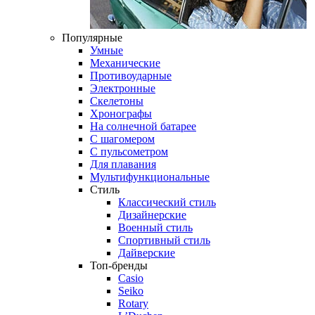
Популярные
Умные
Механические
Противоударные
Электронные
Скелетоны
Хронографы
На солнечной батарее
С шагомером
С пульсометром
Для плавания
Мультифункциональные
Стиль
Классический стиль
Дизайнерские
Военный стиль
Спортивный стиль
Дайверские
Топ-бренды
Casio
Seiko
Rotary