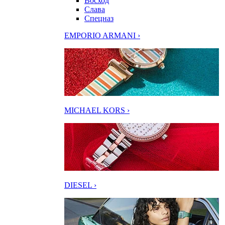
Восход
Слава
Спецназ
EMPORIO ARMANI ›
MICHAEL KORS ›
DIESEL ›