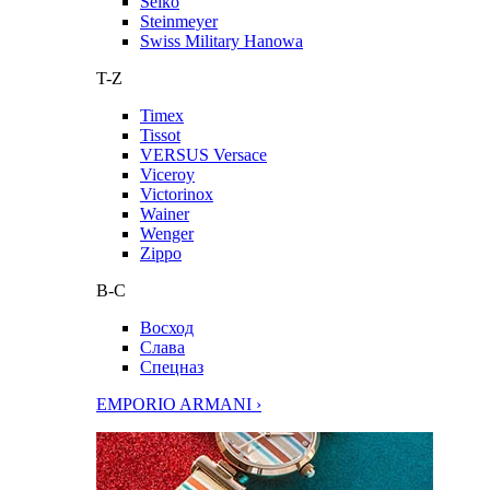
Seiko
Steinmeyer
Swiss Military Hanowa
T-Z
Timex
Tissot
VERSUS Versace
Viceroy
Victorinox
Wainer
Wenger
Zippo
В-С
Восход
Слава
Спецназ
EMPORIO ARMANI ›