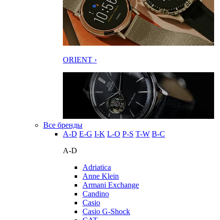
ORIENT ›
Все бренды
A-D
E-G
I-K
L-O
P-S
T-W
В-С
A-D
Adriatica
Anne Klein
Armani Exchange
Candino
Casio
Casio G-Shock