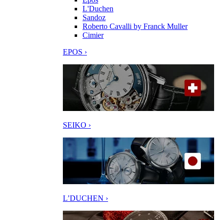
L'Duchen
Sandoz
Roberto Cavalli by Franck Muller
Cimier
EPOS ›
SEIKO ›
L’DUCHEN ›