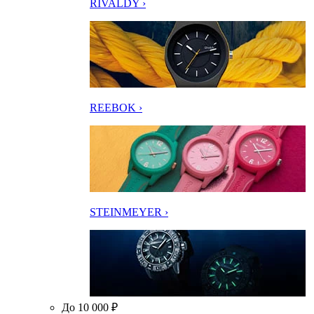
RIVALDY ›
REEBOK ›
STEINMEYER ›
До 10 000 ₽