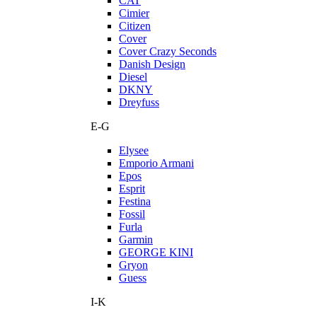
CAT
Cimier
Citizen
Cover
Cover Crazy Seconds
Danish Design
Diesel
DKNY
Dreyfuss
E-G
Elysee
Emporio Armani
Epos
Esprit
Festina
Fossil
Furla
Garmin
GEORGE KINI
Gryon
Guess
I-K