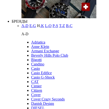
БРЕНДЫ
A-D
E-G
H
-K
L-O
P-S
T-Z
В-С
A-D
Adriatica
Anne Klein
Armani Exchange
Beverly Hills Polo Club
Bigotti
Candino
Casio
Casio Edifice
Casio G-Shock
CAT
Cimier
Citizen
Cover
Cover Crazy Seconds
Danish Design
DIESEL