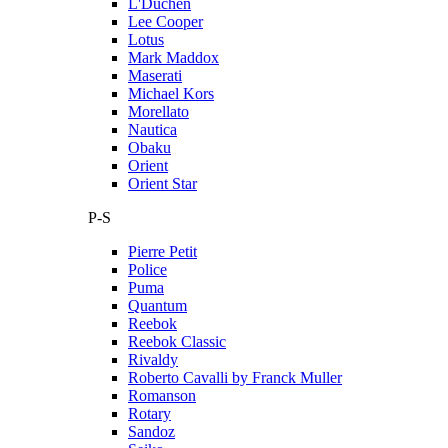
L'Duchen
Lee Cooper
Lotus
Mark Maddox
Maserati
Michael Kors
Morellato
Nautica
Obaku
Orient
Orient Star
P-S
Pierre Petit
Police
Puma
Quantum
Reebok
Reebok Classic
Rivaldy
Roberto Cavalli by Franck Muller
Romanson
Rotary
Sandoz