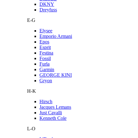
DKNY
Dreyfuss
E-G
Elysee
Emporio Armani
Epos
Esprit
Festina
Fossil
Furla
Garmin
GEORGE KINI
Gryon
H-K
Hirsch
Jacques Lemans
Just Cavalli
Kenneth Cole
L-O