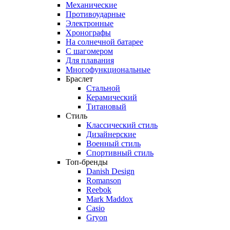
Механические
Противоударные
Электронные
Хронографы
На солнечной батарее
С шагомером
Для плавания
Многофункциональные
Браслет
Стальной
Керамический
Титановый
Стиль
Классический стиль
Дизайнерские
Военный стиль
Спортивный стиль
Топ-бренды
Danish Design
Romanson
Reebok
Mark Maddox
Casio
Gryon