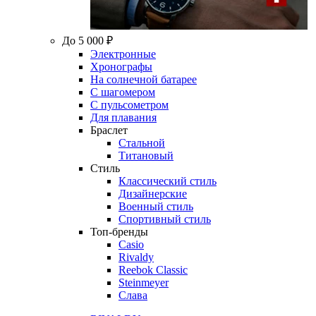
До 5 000 ₽
Электронные
Хронографы
На солнечной батарее
С шагомером
С пульсометром
Для плавания
Браслет
Стальной
Титановый
Стиль
Классический стиль
Дизайнерские
Военный стиль
Спортивный стиль
Топ-бренды
Casio
Rivaldy
Reebok Classic
Steinmeyer
Слава