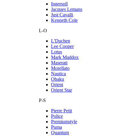
Ingersoll
Jacques Lemans
Just Cavalli
Kenneth Cole
L-O
L'Duchen
Lee Cooper
Lotus
Mark Maddox
Maserati
Morellato
Nautica
Obaku
Orient
Orient Star
P-S
Pierre Petit
Police
Premiumstyle
Puma
Quantum