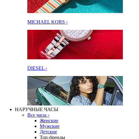
MICHAEL KORS ›
DIESEL ›
НАРУЧНЫЕ ЧАСЫ
Все часы ›
Женские
Мужские
Детские
Топ-бренды