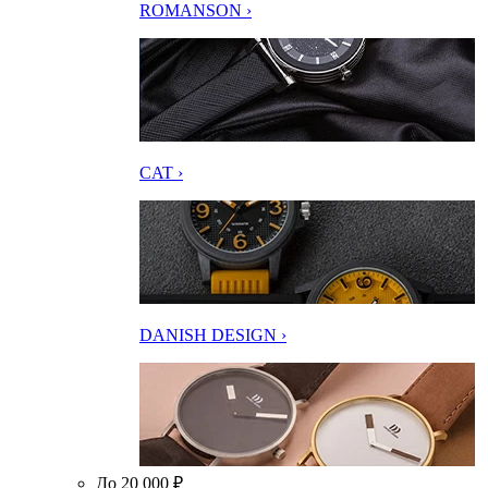
ROMANSON ›
CAT ›
DANISH DESIGN ›
До 20 000 ₽