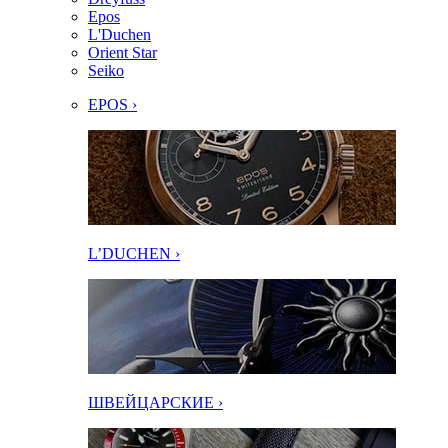
Epos
L'Duchen
Orient Star
Seiko
EPOS ›
L’DUCHEN ›
ШВЕЙЦАРСКИЕ ›