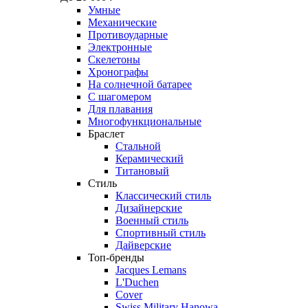
Умные
Механические
Противоударные
Электронные
Скелетоны
Хронографы
На солнечной батарее
С шагомером
Для плавания
Многофункциональные
Браслет
Стальной
Керамический
Титановый
Стиль
Классический стиль
Дизайнерские
Военный стиль
Спортивный стиль
Дайверские
Топ-бренды
Jacques Lemans
L'Duchen
Cover
Swiss Military Hanowa