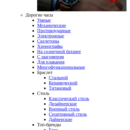
Дорогие часы
Умные
Механические
Противоударные
Электронные
Скелетоны
Хронографы
На солнечной батарее
С шагомером
Для плавания
Многофункциональные
Браслет
Стальной
Керамический
Титановый
Стиль
Классический стиль
Дизайнерские
Военный стиль
Спортивный стиль
Дайверские
Топ-бренды
Epos