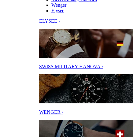
Wenger
Elysee
ELYSEE ›
SWISS MILITARY HANOVA ›
WENGER ›