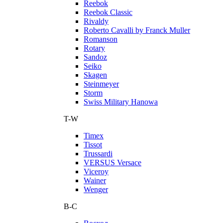
Reebok
Reebok Classic
Rivaldy
Roberto Cavalli by Franck Muller
Romanson
Rotary
Sandoz
Seiko
Skagen
Steinmeyer
Storm
Swiss Military Hanowa
T-W
Timex
Tissot
Trussardi
VERSUS Versace
Viceroy
Wainer
Wenger
В-С