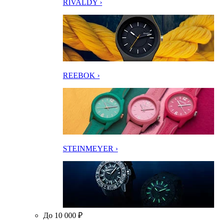
RIVALDY ›
REEBOK ›
STEINMEYER ›
До 10 000 ₽