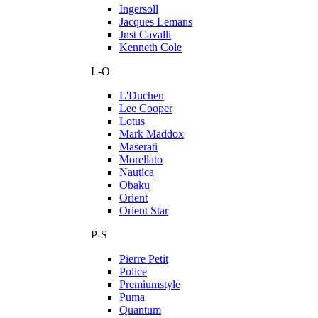
Ingersoll
Jacques Lemans
Just Cavalli
Kenneth Cole
L-O
L'Duchen
Lee Cooper
Lotus
Mark Maddox
Maserati
Morellato
Nautica
Obaku
Orient
Orient Star
P-S
Pierre Petit
Police
Premiumstyle
Puma
Quantum