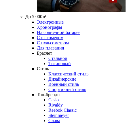
До 5 000 ₽
Электронные
Хронографы
На солнечной батарее
С шагомером
С пульсометром
Для плавания
Браслет
Стальной
Титановый
Стиль
Классический стиль
Дизайнерские
Военный стиль
Спортивный стиль
Топ-бренды
Casio
Rivaldy
Reebok Classic
Steinmeyer
Слава