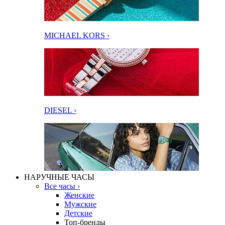
MICHAEL KORS ›
DIESEL ›
НАРУЧНЫЕ ЧАСЫ
Все часы ›
Женские
Мужские
Детские
Топ-бренды