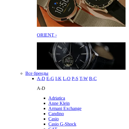
ORIENT ›
Все бренды
A-D
E-G
I-K
L-O
P-S
T-W
В-С
A-D
Adriatica
Anne Klein
Armani Exchange
Candino
Casio
Casio G-Shock