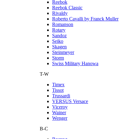
Reebok
Reebok Classic
Rivaldy
Roberto Cavalli by Franck Muller
Romanson
Rotary
Sandoz
Seiko
Skagen
Steinmeyer
Storm
Swiss Military Hanowa
T-W
Timex
Tissot
Trussardi
VERSUS Versace
Viceroy
Wainer
Wenger
В-С