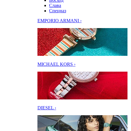
Восход
Слава
Спецназ
EMPORIO ARMANI ›
MICHAEL KORS ›
DIESEL ›