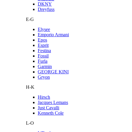
DKNY
Dreyfuss
E-G
Elysee
Emporio Armani
Epos
Esprit
Festina
Fossil
Furla
Garmin
GEORGE KINI
Gryon
H-K
Hirsch
Jacques Lemans
Just Cavalli
Kenneth Cole
L-O