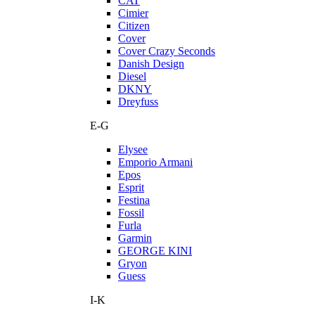
CAT
Cimier
Citizen
Cover
Cover Crazy Seconds
Danish Design
Diesel
DKNY
Dreyfuss
E-G
Elysee
Emporio Armani
Epos
Esprit
Festina
Fossil
Furla
Garmin
GEORGE KINI
Gryon
Guess
I-K