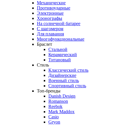
Механические
Противоударные
Электронные
Хронографы
На солнечной батарее
С шагомером
Для плавания
Многофункциональные
Браслет
Стальной
Керамический
Титановый
Стиль
Классический стиль
Дизайнерские
Военный стиль
Спортивный стиль
Топ-бренды
Danish Design
Romanson
Reebok
Mark Maddox
Casio
Gryon