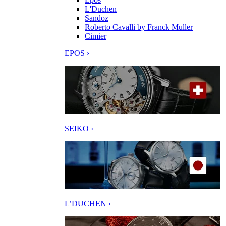
L'Duchen
Sandoz
Roberto Cavalli by Franck Muller
Cimier
EPOS ›
SEIKO ›
L’DUCHEN ›