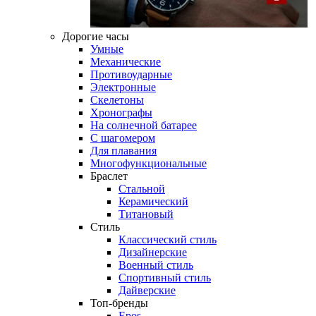
Дорогие часы
Умные
Механические
Противоударные
Электронные
Скелетоны
Хронографы
На солнечной батарее
С шагомером
Для плавания
Многофункциональные
Браслет
Стальной
Керамический
Титановый
Стиль
Классический стиль
Дизайнерские
Военный стиль
Спортивный стиль
Дайверские
Топ-бренды
Epos