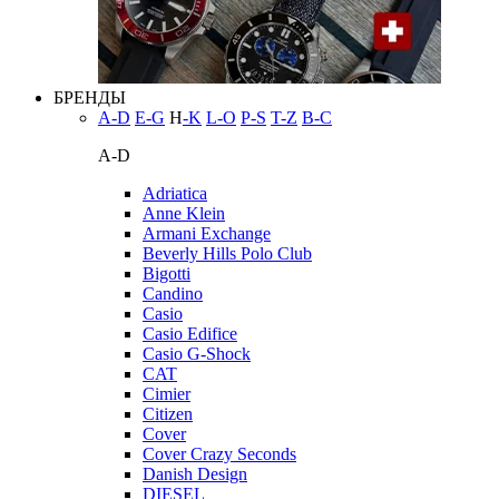
БРЕНДЫ
A-D
E-G
H
-K
L-O
P-S
T-Z
В-С
A-D
Adriatica
Anne Klein
Armani Exchange
Beverly Hills Polo Club
Bigotti
Candino
Casio
Casio Edifice
Casio G-Shock
CAT
Cimier
Citizen
Cover
Cover Crazy Seconds
Danish Design
DIESEL