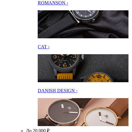
ROMANSON ›
CAT ›
DANISH DESIGN ›
До 20 000 ₽