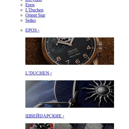
Epos
L'Duchen
Orient Star
Seiko
EPOS ›
L’DUCHEN ›
ШВЕЙЦАРСКИЕ ›