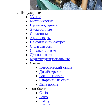
Популярные
Умные
Механические
Противоударные
Электронные
Скелетоны
Хронографы
На солнечной батарее
С шагомером
С пульсометром
Для плавания
Мультифункциональные
Стиль
Классический стиль
Дизайнерские
Военный стиль
Спортивный стиль
Дайверские
Топ-бренды
Casio
Seiko
Rotary