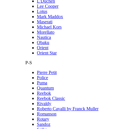
L'Duchen
Lee Cooper
Lotus
Mark Maddox
Maserati
Michael Kors
Morellato
Nautica
Obaku
Orient
Orient Star
P-S
Pierre Petit
Police
Puma
Quantum
Reebok
Reebok Classic
Rivaldy
Roberto Cavalli by Franck Muller
Romanson
Rotary
Sandoz