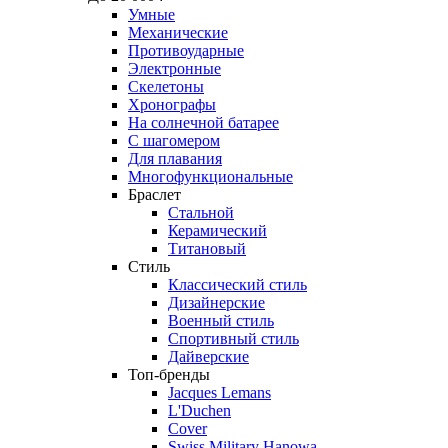
Умные
Механические
Противоударные
Электронные
Скелетоны
Хронографы
На солнечной батарее
С шагомером
Для плавания
Многофункциональные
Браслет
Стальной
Керамический
Титановый
Стиль
Классический стиль
Дизайнерские
Военный стиль
Спортивный стиль
Дайверские
Топ-бренды
Jacques Lemans
L'Duchen
Cover
Swiss Military Hanowa