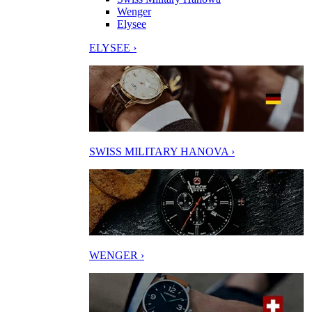
Wenger
Elysee
ELYSEE ›
SWISS MILITARY HANOVA ›
WENGER ›