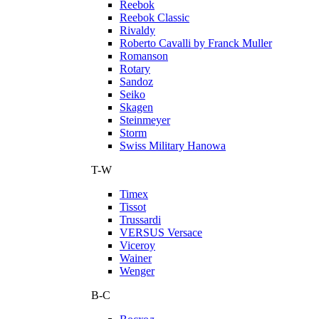
Reebok
Reebok Classic
Rivaldy
Roberto Cavalli by Franck Muller
Romanson
Rotary
Sandoz
Seiko
Skagen
Steinmeyer
Storm
Swiss Military Hanowa
T-W
Timex
Tissot
Trussardi
VERSUS Versace
Viceroy
Wainer
Wenger
В-С