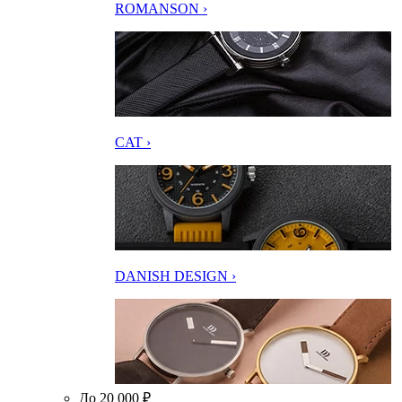
ROMANSON ›
CAT ›
DANISH DESIGN ›
До 20 000 ₽