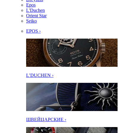
Epos
L'Duchen
Orient Star
Seiko
EPOS ›
L’DUCHEN ›
ШВЕЙЦАРСКИЕ ›