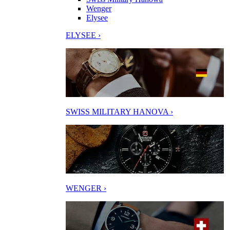
Wenger
Elysee
ELYSEE ›
SWISS MILITARY HANOVA ›
WENGER ›