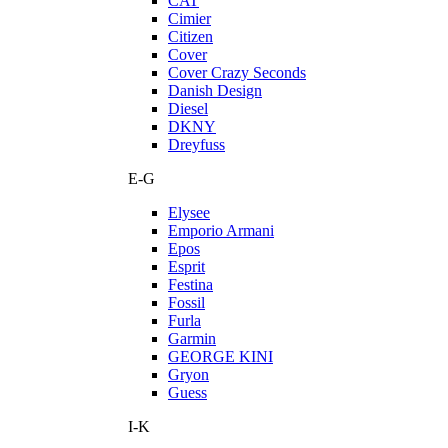
CAT
Cimier
Citizen
Cover
Cover Crazy Seconds
Danish Design
Diesel
DKNY
Dreyfuss
E-G
Elysee
Emporio Armani
Epos
Esprit
Festina
Fossil
Furla
Garmin
GEORGE KINI
Gryon
Guess
I-K