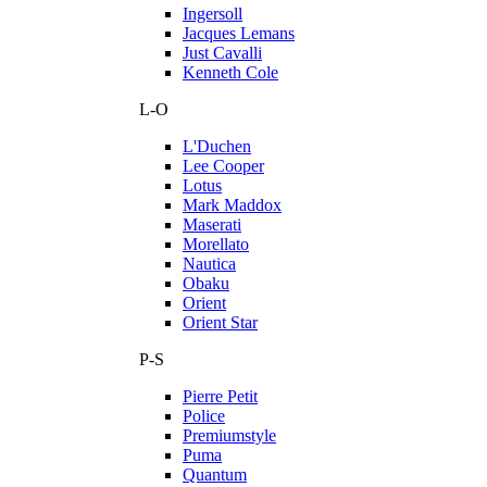
Ingersoll
Jacques Lemans
Just Cavalli
Kenneth Cole
L-O
L'Duchen
Lee Cooper
Lotus
Mark Maddox
Maserati
Morellato
Nautica
Obaku
Orient
Orient Star
P-S
Pierre Petit
Police
Premiumstyle
Puma
Quantum