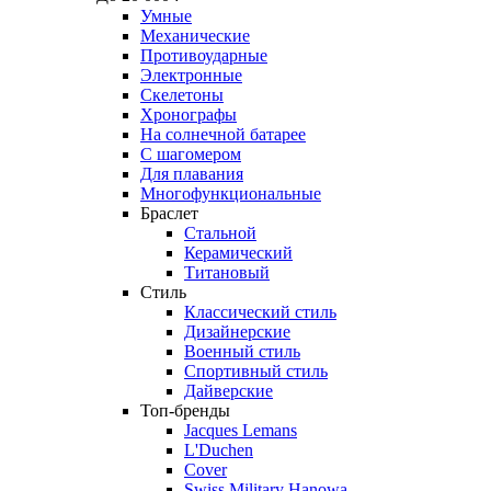
Умные
Механические
Противоударные
Электронные
Скелетоны
Хронографы
На солнечной батарее
С шагомером
Для плавания
Многофункциональные
Браслет
Стальной
Керамический
Титановый
Стиль
Классический стиль
Дизайнерские
Военный стиль
Спортивный стиль
Дайверские
Топ-бренды
Jacques Lemans
L'Duchen
Cover
Swiss Military Hanowa