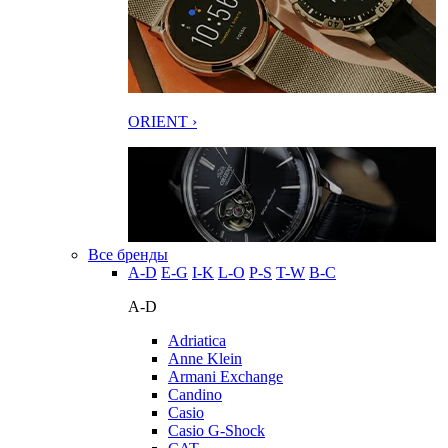
ORIENT ›
Все бренды
A-D
E-G
I-K
L-O
P-S
T-W
В-С
A-D
Adriatica
Anne Klein
Armani Exchange
Candino
Casio
Casio G-Shock