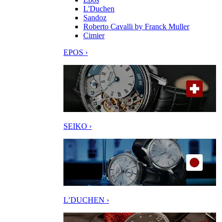
L'Duchen
Sandoz
Roberto Cavalli by Franck Muller
Cimier
EPOS ›
SEIKO ›
L’DUCHEN ›