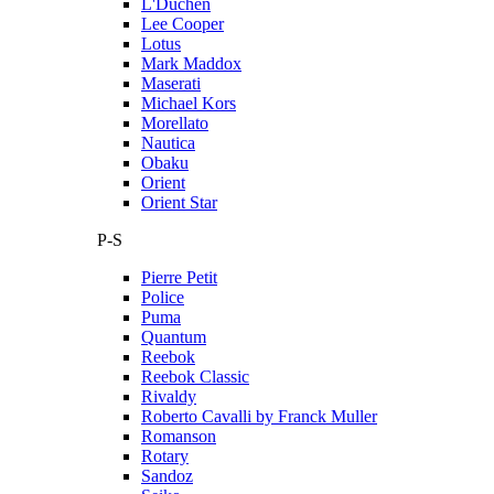
L'Duchen
Lee Cooper
Lotus
Mark Maddox
Maserati
Michael Kors
Morellato
Nautica
Obaku
Orient
Orient Star
P-S
Pierre Petit
Police
Puma
Quantum
Reebok
Reebok Classic
Rivaldy
Roberto Cavalli by Franck Muller
Romanson
Rotary
Sandoz