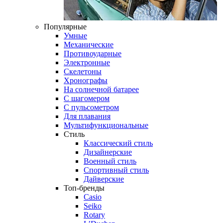
Популярные
Умные
Механические
Противоударные
Электронные
Скелетоны
Хронографы
На солнечной батарее
С шагомером
С пульсометром
Для плавания
Мультифункциональные
Стиль
Классический стиль
Дизайнерские
Военный стиль
Спортивный стиль
Дайверские
Топ-бренды
Casio
Seiko
Rotary