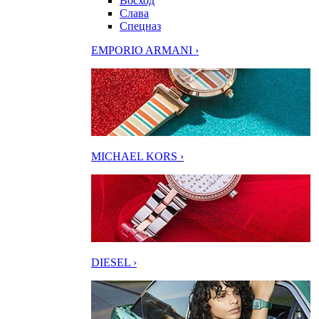
Восход
Слава
Спецназ
EMPORIO ARMANI ›
MICHAEL KORS ›
DIESEL ›