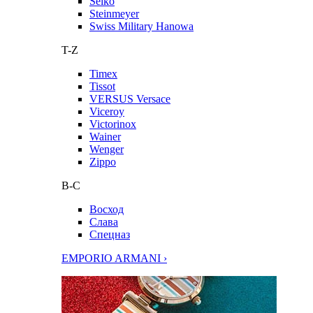
Seiko
Steinmeyer
Swiss Military Hanowa
T-Z
Timex
Tissot
VERSUS Versace
Viceroy
Victorinox
Wainer
Wenger
Zippo
В-С
Восход
Слава
Спецназ
EMPORIO ARMANI ›