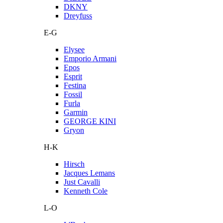
DKNY
Dreyfuss
E-G
Elysee
Emporio Armani
Epos
Esprit
Festina
Fossil
Furla
Garmin
GEORGE KINI
Gryon
H-K
Hirsch
Jacques Lemans
Just Cavalli
Kenneth Cole
L-O