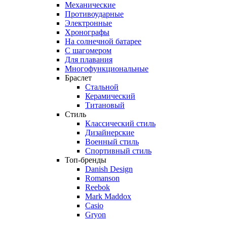
Механические
Противоударные
Электронные
Хронографы
На солнечной батарее
С шагомером
Для плавания
Многофункциональные
Браслет
Стальной
Керамический
Титановый
Стиль
Классический стиль
Дизайнерские
Военный стиль
Спортивный стиль
Топ-бренды
Danish Design
Romanson
Reebok
Mark Maddox
Casio
Gryon