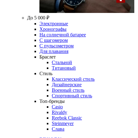
До 5 000 ₽
Электронные
Хронографы
На солнечной батарее
С шагомером
С пульсометром
Для плавания
Браслет
Стальной
Титановый
Стиль
Классический стиль
Дизайнерские
Военный стиль
Спортивный стиль
Топ-бренды
Casio
Rivaldy
Reebok Classic
Steinmeyer
Слава