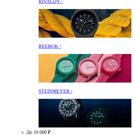
RIVALDY ›
REEBOK ›
STEINMEYER ›
До 10 000 ₽