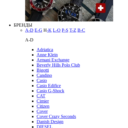
БРЕНДЫ
A-D
E-G
H
-K
L-O
P-S
T-Z
В-С
A-D
Adriatica
Anne Klein
Armani Exchange
Beverly Hills Polo Club
Bigotti
Candino
Casio
Casio Edifice
Casio G-Shock
CAT
Cimier
Citizen
Cover
Cover Crazy Seconds
Danish Design
DIESEL