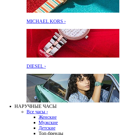
MICHAEL KORS ›
DIESEL ›
НАРУЧНЫЕ ЧАСЫ
Все часы ›
Женские
Мужские
Детские
Топ-бренды