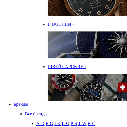
L’DUCHEN ›
ШВЕЙЦАРСКИЕ ›
Бренды
Все бренды
A-D
E-G
I-K
L-O
P-S
T-W
В-С