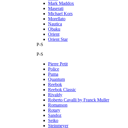
Mark Maddox
Maserati
Michael Kors
Morellato
Nautica
Obaku
Orient
Orient Star
P-S
P-S
Pierre Petit
Police
Puma
Quantum
Reebok
Reebok Classic
Rivaldy
Roberto Cavalli by Franck Muller
Romanson
Rotary
Sandoz
Seiko
Steinmeyer