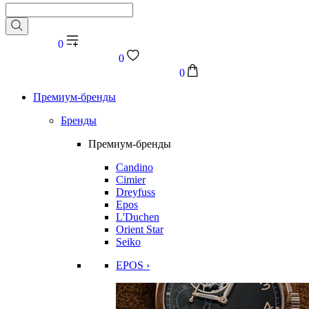
0
0
0
Премиум-бренды
Бренды
Премиум-бренды
Candino
Cimier
Dreyfuss
Epos
L'Duchen
Orient Star
Seiko
EPOS ›