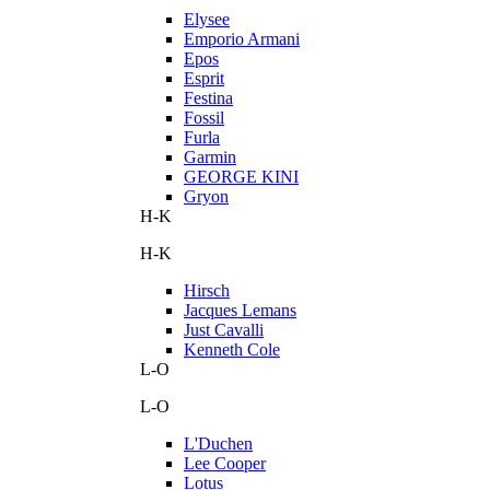
Elysee
Emporio Armani
Epos
Esprit
Festina
Fossil
Furla
Garmin
GEORGE KINI
Gryon
H-K
H-K
Hirsch
Jacques Lemans
Just Cavalli
Kenneth Cole
L-O
L-O
L'Duchen
Lee Cooper
Lotus