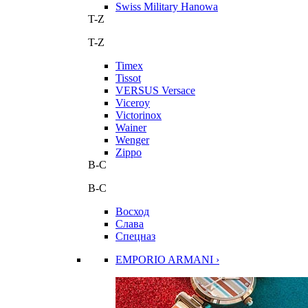
Swiss Military Hanowa
T-Z
T-Z
Timex
Tissot
VERSUS Versace
Viceroy
Victorinox
Wainer
Wenger
Zippo
В-С
В-С
Восход
Слава
Спецназ
EMPORIO ARMANI ›