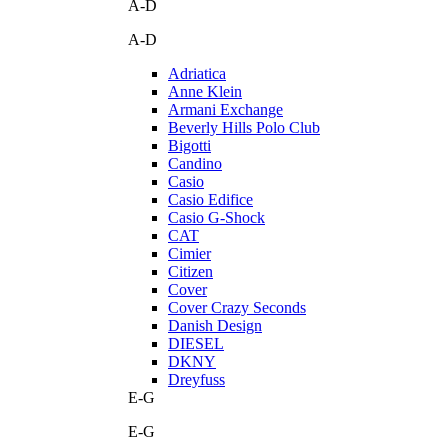
A-D
A-D
Adriatica
Anne Klein
Armani Exchange
Beverly Hills Polo Club
Bigotti
Candino
Casio
Casio Edifice
Casio G-Shock
CAT
Cimier
Citizen
Cover
Cover Crazy Seconds
Danish Design
DIESEL
DKNY
Dreyfuss
E-G
E-G