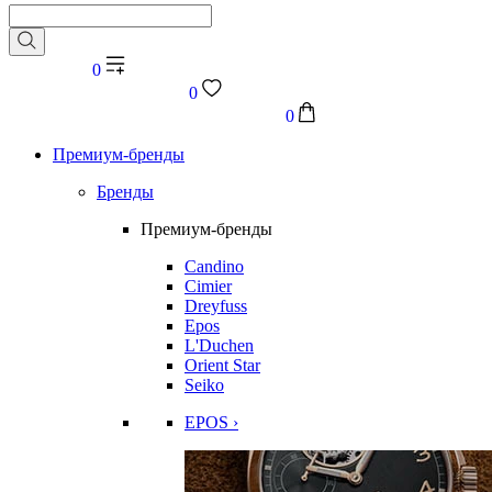
0
0
0
Премиум-бренды
Бренды
Премиум-бренды
Candino
Cimier
Dreyfuss
Epos
L'Duchen
Orient Star
Seiko
EPOS ›