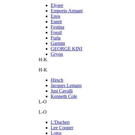
Elysee
Emporio Armani
Epos
Esprit
Festina
Fossil
Furla
Garmin
GEORGE KINI
Gryon
H-K
H-K
Hirsch
Jacques Lemans
Just Cavalli
Kenneth Cole
L-O
L-O
L'Duchen
Lee Cooper
Lotus