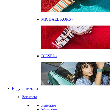
MICHAEL KORS ›
DIESEL ›
Наручные часы
Все часы
Женские
Мужские