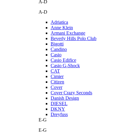
A-D
A-D
Adriatica
Anne Klein
Armani Exchange
Beverly Hills Polo Club
Bigotti
Candino
Casio
Casio Edifice
Casio G-Shock
CAT
Cimier
Citizen
Cover
Cover Crazy Seconds
Danish Design
DIESEL
DKNY
Dreyfuss
E-G
E-G