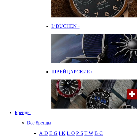
L’DUCHEN ›
ШВЕЙЦАРСКИЕ ›
Бренды
Все бренды
A-D
E-G
I-K
L-O
P-S
T-W
В-С