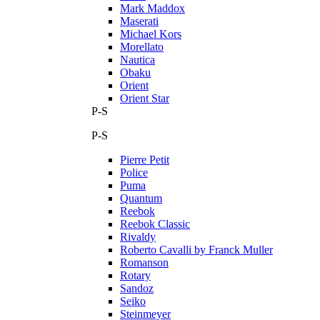
Mark Maddox
Maserati
Michael Kors
Morellato
Nautica
Obaku
Orient
Orient Star
P-S
P-S
Pierre Petit
Police
Puma
Quantum
Reebok
Reebok Classic
Rivaldy
Roberto Cavalli by Franck Muller
Romanson
Rotary
Sandoz
Seiko
Steinmeyer