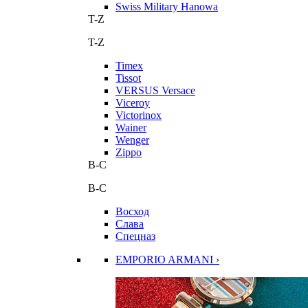
Swiss Military Hanowa
T-Z
T-Z
Timex
Tissot
VERSUS Versace
Viceroy
Victorinox
Wainer
Wenger
Zippo
В-С
В-С
Восход
Слава
Спецназ
EMPORIO ARMANI ›