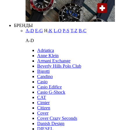
БРЕНДЫ
A-D
E-G
H
-K
L-O
P-S
T-Z
В-С
A-D
Adriatica
Anne Klein
Armani Exchange
Beverly Hills Polo Club
Bigotti
Candino
Casio
Casio Edifice
Casio G-Shock
CAT
Cimier
Citizen
Cover
Cover Crazy Seconds
Danish Design
DIESEL