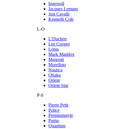
Ingersoll
Jacques Lemans
Just Cavalli
Kenneth Cole
L-O
L'Duchen
Lee Cooper
Lotus
Mark Maddox
Maserati
Morellato
Nautica
Obaku
Orient
Orient Star
P-S
Pierre Petit
Police
Premiumstyle
Puma
Quantum