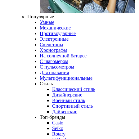
Популярные
Умные
Механические
Противоударные
Электронные
Скелетоны
Хронографы
На солнечной батарее
С шагомером
С пульсометром
Для плавания
Мультифункциональные
Стиль
Классический стиль
Дизайнерские
Военный стиль
Спортивный стиль
Дайверские
Топ-бренды
Casio
Seiko
Rotary