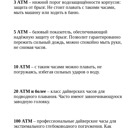
3 АТМ
– нижний порог водозащищённости корпусов:
защита от брызг. Не стоит плавать с такими часами,
мыть машину или ходить в баню.
5 АТМ
– базовый показатель, обеспечивающий
надёжную защиту от брызг. Позволит гарантированно
пережить сильный дождь, можно спокойно мыть руки,
не снимая часов.
10 АТМ
– с таким часами можно плавать, не
погружаясь, избегая сильных ударов о воду.
20 АТМ и более
– класс дайверских часов для
подводного плавания. Часто имеют завинчивающуюся
заводную головку.
100 АТМ
– профессиональные дайверские часы для
экстремального глубоководного погружения. Как