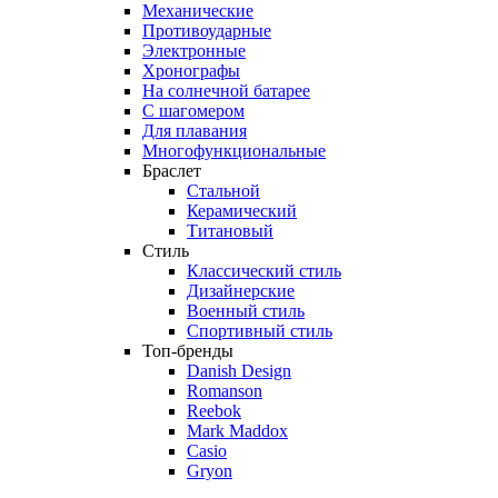
Механические
Противоударные
Электронные
Хронографы
На солнечной батарее
С шагомером
Для плавания
Многофункциональные
Браслет
Стальной
Керамический
Титановый
Стиль
Классический стиль
Дизайнерские
Военный стиль
Спортивный стиль
Топ-бренды
Danish Design
Romanson
Reebok
Mark Maddox
Casio
Gryon