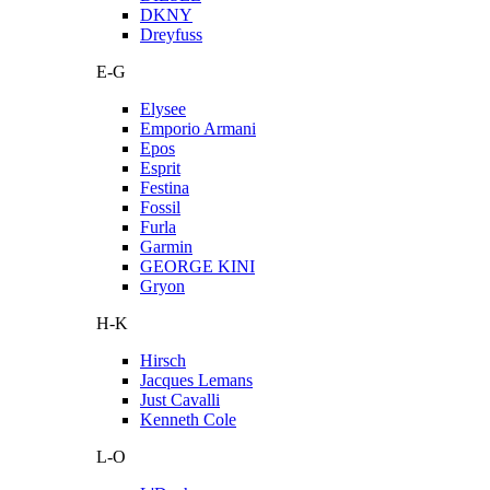
DKNY
Dreyfuss
E-G
Elysee
Emporio Armani
Epos
Esprit
Festina
Fossil
Furla
Garmin
GEORGE KINI
Gryon
H-K
Hirsch
Jacques Lemans
Just Cavalli
Kenneth Cole
L-O