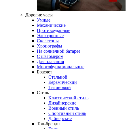
Дорогие часы
Умные
Механические
Противоударные
Электронные
Скелетоны
Хронографы
На солнечной батарее
С шагомером
Для плавания
Многофункциональные
Браслет
Стальной
Керамический
Титановый
Стиль
Классический стиль
Дизайнерские
Военный стиль
Спортивный стиль
Дайверские
Топ-бренды
Epos