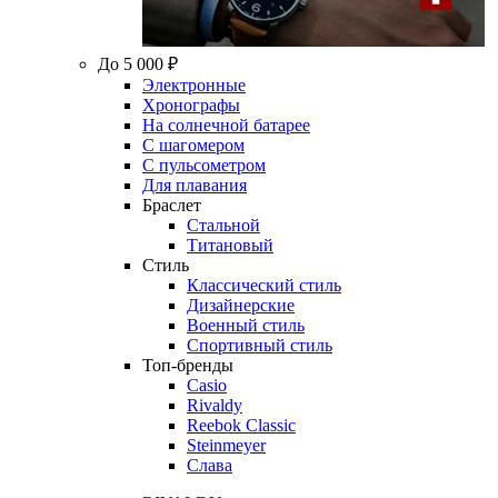
До 5 000 ₽
Электронные
Хронографы
На солнечной батарее
С шагомером
С пульсометром
Для плавания
Браслет
Стальной
Титановый
Стиль
Классический стиль
Дизайнерские
Военный стиль
Спортивный стиль
Топ-бренды
Casio
Rivaldy
Reebok Classic
Steinmeyer
Слава