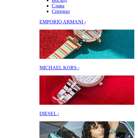
Восход
Слава
Спецназ
EMPORIO ARMANI ›
MICHAEL KORS ›
DIESEL ›