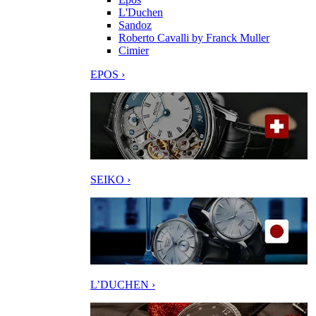
L'Duchen
Sandoz
Roberto Cavalli by Franck Muller
Cimier
EPOS ›
SEIKO ›
L’DUCHEN ›