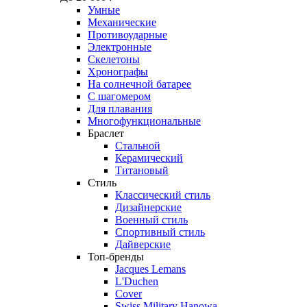
Умные
Механические
Противоударные
Электронные
Скелетоны
Хронографы
На солнечной батарее
С шагомером
Для плавания
Многофункциональные
Браслет
Стальной
Керамический
Титановый
Стиль
Классический стиль
Дизайнерские
Военный стиль
Спортивный стиль
Дайверские
Топ-бренды
Jacques Lemans
L'Duchen
Cover
Swiss Military Hanowa