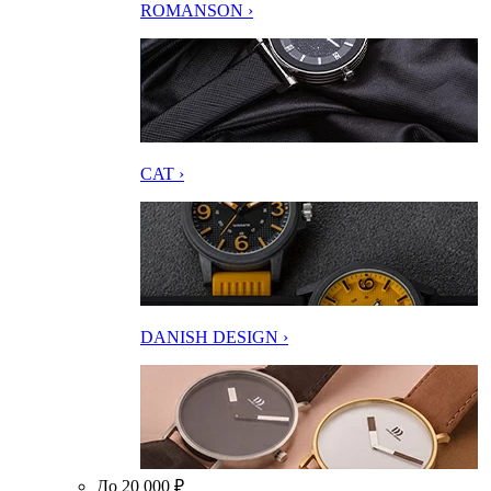
ROMANSON ›
CAT ›
DANISH DESIGN ›
До 20 000 ₽