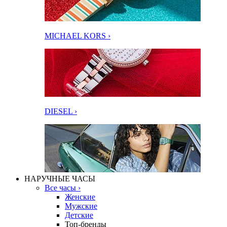
MICHAEL KORS ›
DIESEL ›
НАРУЧНЫЕ ЧАСЫ
Все часы ›
Женские
Мужские
Детские
Топ-бренды