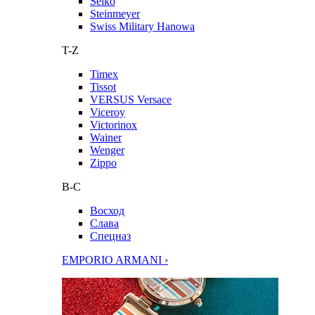
Seiko
Steinmeyer
Swiss Military Hanowa
T-Z
Timex
Tissot
VERSUS Versace
Viceroy
Victorinox
Wainer
Wenger
Zippo
В-С
Восход
Слава
Спецназ
EMPORIO ARMANI ›