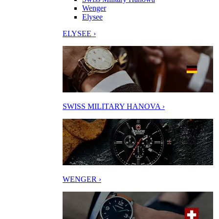
Wenger
Elysee
ELYSEE ›
SWISS MILITARY HANOVA ›
WENGER ›