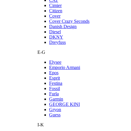
CAT
Cimier
Citizen
Cover
Cover Crazy Seconds
Danish Design
Diesel
DKNY
Dreyfuss
E-G
Elysee
Emporio Armani
Epos
Esprit
Festina
Fossil
Furla
Garmin
GEORGE KINI
Gryon
Guess
I-K