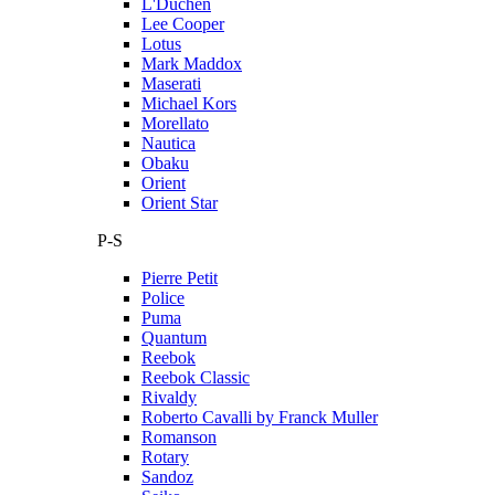
L'Duchen
Lee Cooper
Lotus
Mark Maddox
Maserati
Michael Kors
Morellato
Nautica
Obaku
Orient
Orient Star
P-S
Pierre Petit
Police
Puma
Quantum
Reebok
Reebok Classic
Rivaldy
Roberto Cavalli by Franck Muller
Romanson
Rotary
Sandoz