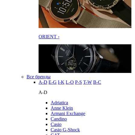
ORIENT ›
Все бренды
A-D
E-G
I-K
L-O
P-S
T-W
В-С
A-D
Adriatica
Anne Klein
Armani Exchange
Candino
Casio
Casio G-Shock