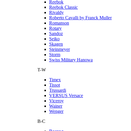
Reebok
Reebok Classic
Rivaldy
Roberto Cavalli by Franck Muller
Romanson
Rotary
Sandoz
Seiko
Skagen
Steinmeyer
Storm
Swiss Military Hanowa
T-W
Timex
Tissot
Trussardi
VERSUS Versace
Viceroy
Wainer
Wenger
В-С