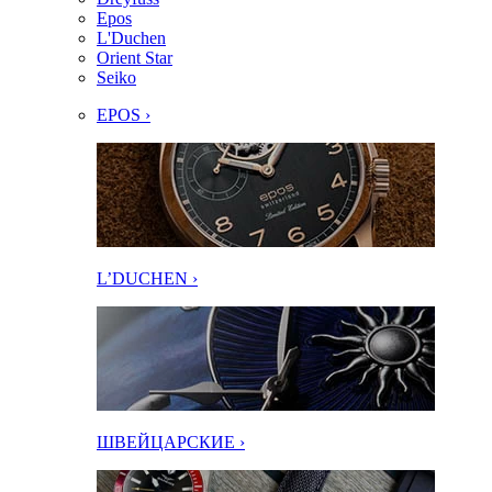
Epos
L'Duchen
Orient Star
Seiko
EPOS ›
L’DUCHEN ›
ШВЕЙЦАРСКИЕ ›