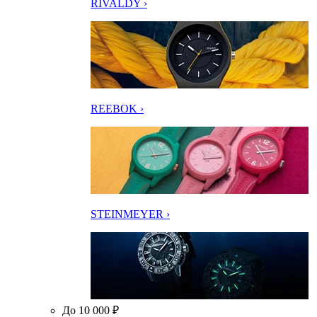
RIVALDY ›
REEBOK ›
STEINMEYER ›
До 10 000 ₽