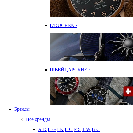
L’DUCHEN ›
ШВЕЙЦАРСКИЕ ›
Бренды
Все бренды
A-D
E-G
I-K
L-O
P-S
T-W
В-С