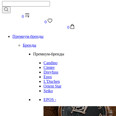
0
0
0
Премиум-бренды
Бренды
Премиум-бренды
Candino
Cimier
Dreyfuss
Epos
L'Duchen
Orient Star
Seiko
EPOS ›