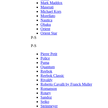
Mark Maddox
Maserati
Michael Kors
Morellato
Nautica
Obaku
Orient
Orient Star
P-S
P-S
Pierre Petit
Police
Puma
Quantum
Reebok
Reebok Classic
Rivaldy
Roberto Cavalli by Franck Muller
Romanson
Rotary
Sandoz
Seiko
Steinmeyer