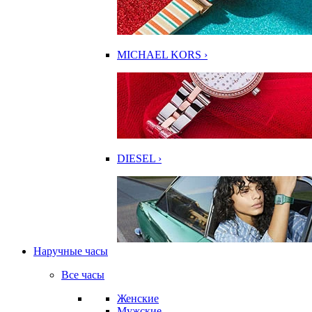
MICHAEL KORS ›
DIESEL ›
Наручные часы
Все часы
Женские
Мужские