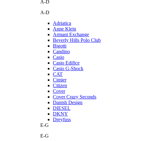
A-D
A-D
Adriatica
Anne Klein
Armani Exchange
Beverly Hills Polo Club
Bigotti
Candino
Casio
Casio Edifice
Casio G-Shock
CAT
Cimier
Citizen
Cover
Cover Crazy Seconds
Danish Design
DIESEL
DKNY
Dreyfuss
E-G
E-G