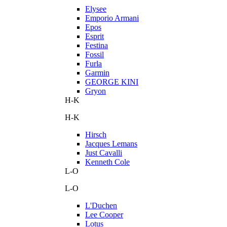
Elysee
Emporio Armani
Epos
Esprit
Festina
Fossil
Furla
Garmin
GEORGE KINI
Gryon
H-K
H-K
Hirsch
Jacques Lemans
Just Cavalli
Kenneth Cole
L-O
L-O
L'Duchen
Lee Cooper
Lotus