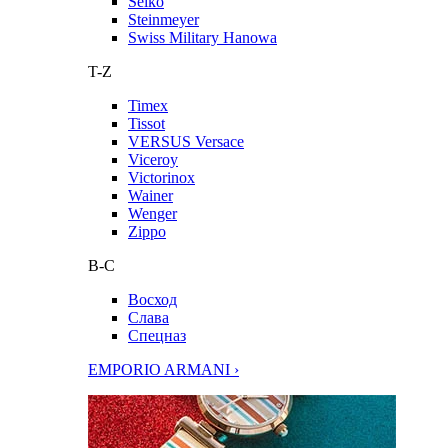
Seiko
Steinmeyer
Swiss Military Hanowa
T-Z
Timex
Tissot
VERSUS Versace
Viceroy
Victorinox
Wainer
Wenger
Zippo
В-С
Восход
Слава
Спецназ
EMPORIO ARMANI ›