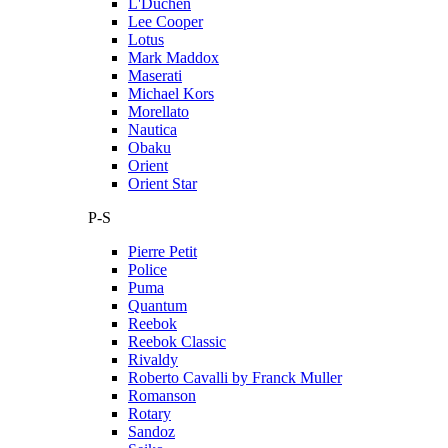
L'Duchen
Lee Cooper
Lotus
Mark Maddox
Maserati
Michael Kors
Morellato
Nautica
Obaku
Orient
Orient Star
P-S
Pierre Petit
Police
Puma
Quantum
Reebok
Reebok Classic
Rivaldy
Roberto Cavalli by Franck Muller
Romanson
Rotary
Sandoz