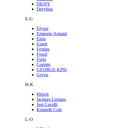
DKNY
Dreyfuss
E-G
Elysee
Emporio Armani
Epos
Esprit
Festina
Fossil
Furla
Garmin
GEORGE KINI
Gryon
H-K
Hirsch
Jacques Lemans
Just Cavalli
Kenneth Cole
L-O