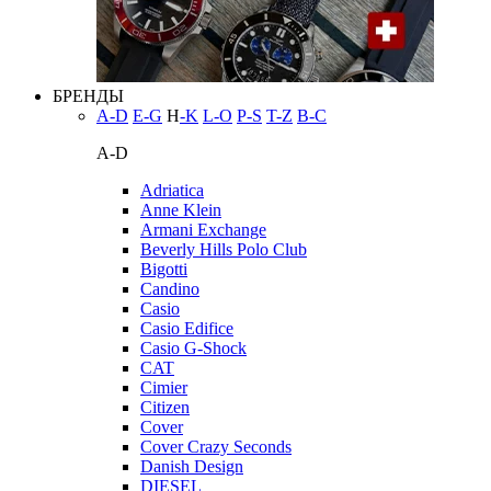
БРЕНДЫ
A-D
E-G
H
-K
L-O
P-S
T-Z
В-С
A-D
Adriatica
Anne Klein
Armani Exchange
Beverly Hills Polo Club
Bigotti
Candino
Casio
Casio Edifice
Casio G-Shock
CAT
Cimier
Citizen
Cover
Cover Crazy Seconds
Danish Design
DIESEL