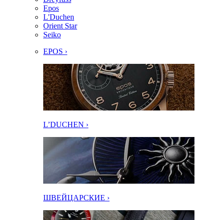
Epos
L'Duchen
Orient Star
Seiko
EPOS ›
L’DUCHEN ›
ШВЕЙЦАРСКИЕ ›