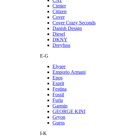
CAT
Cimier
Citizen
Cover
Cover Crazy Seconds
Danish Design
Diesel
DKNY
Dreyfuss
E-G
Elysee
Emporio Armani
Epos
Esprit
Festina
Fossil
Furla
Garmin
GEORGE KINI
Gryon
Guess
I-K