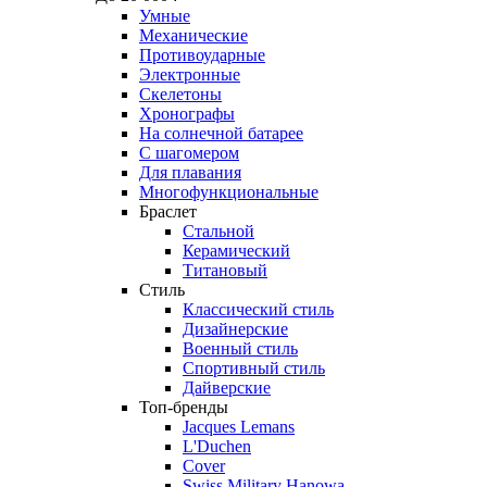
Умные
Механические
Противоударные
Электронные
Скелетоны
Хронографы
На солнечной батарее
С шагомером
Для плавания
Многофункциональные
Браслет
Стальной
Керамический
Титановый
Стиль
Классический стиль
Дизайнерские
Военный стиль
Спортивный стиль
Дайверские
Топ-бренды
Jacques Lemans
L'Duchen
Cover
Swiss Military Hanowa