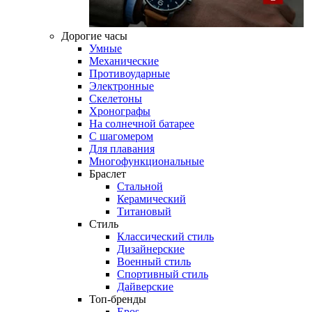
Дорогие часы
Умные
Механические
Противоударные
Электронные
Скелетоны
Хронографы
На солнечной батарее
С шагомером
Для плавания
Многофункциональные
Браслет
Стальной
Керамический
Титановый
Стиль
Классический стиль
Дизайнерские
Военный стиль
Спортивный стиль
Дайверские
Топ-бренды
Epos