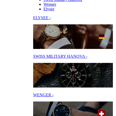
Wenger
Elysee
ELYSEE ›
SWISS MILITARY HANOVA ›
WENGER ›