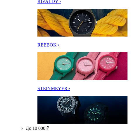
RIVALDY ›
REEBOK ›
STEINMEYER ›
До 10 000 ₽