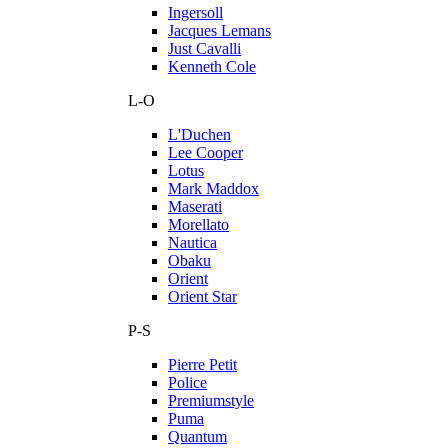
Ingersoll
Jacques Lemans
Just Cavalli
Kenneth Cole
L-O
L'Duchen
Lee Cooper
Lotus
Mark Maddox
Maserati
Morellato
Nautica
Obaku
Orient
Orient Star
P-S
Pierre Petit
Police
Premiumstyle
Puma
Quantum