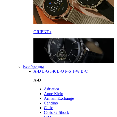
ORIENT ›
Все бренды
A-D
E-G
I-K
L-O
P-S
T-W
В-С
A-D
Adriatica
Anne Klein
Armani Exchange
Candino
Casio
Casio G-Shock