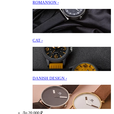
ROMANSON ›
CAT ›
DANISH DESIGN ›
До 20 000 ₽