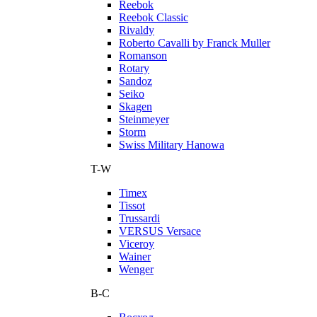
Reebok
Reebok Classic
Rivaldy
Roberto Cavalli by Franck Muller
Romanson
Rotary
Sandoz
Seiko
Skagen
Steinmeyer
Storm
Swiss Military Hanowa
T-W
Timex
Tissot
Trussardi
VERSUS Versace
Viceroy
Wainer
Wenger
В-С