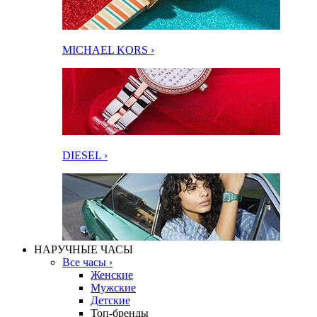
MICHAEL KORS ›
DIESEL ›
НАРУЧНЫЕ ЧАСЫ
Все часы ›
Женские
Мужские
Детские
Топ-бренды