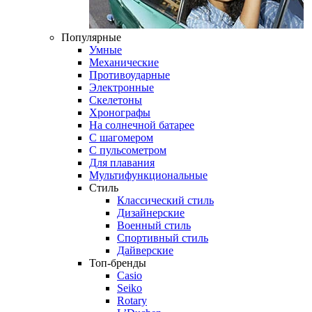
Популярные
Умные
Механические
Противоударные
Электронные
Скелетоны
Хронографы
На солнечной батарее
С шагомером
С пульсометром
Для плавания
Мультифункциональные
Стиль
Классический стиль
Дизайнерские
Военный стиль
Спортивный стиль
Дайверские
Топ-бренды
Casio
Seiko
Rotary