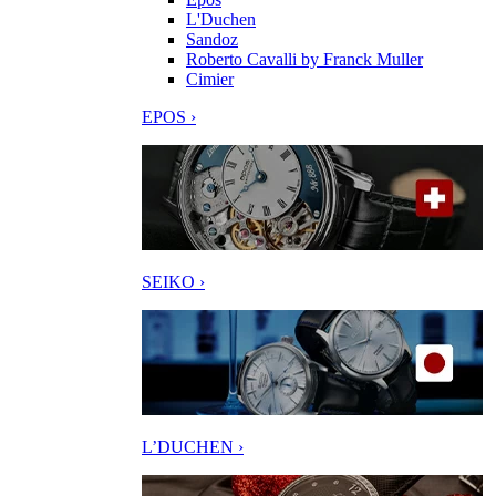
L'Duchen
Sandoz
Roberto Cavalli by Franck Muller
Cimier
EPOS ›
SEIKO ›
L’DUCHEN ›