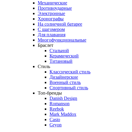
Механические
Противоударные
Электронные
Хронографы
На солнечной батарее
С шагомером
Для плавания
Многофункциональные
Браслет
Стальной
Керамический
Титановый
Стиль
Классический стиль
Дизайнерские
Военный стиль
Спортивный стиль
Топ-бренды
Danish Design
Romanson
Reebok
Mark Maddox
Casio
Gryon