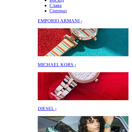
Восход
Слава
Спецназ
EMPORIO ARMANI ›
MICHAEL KORS ›
DIESEL ›