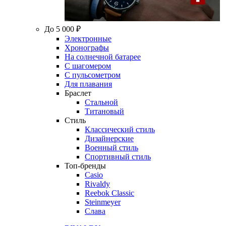
До 5 000 ₽
Электронные
Хронографы
На солнечной батарее
С шагомером
С пульсометром
Для плавания
Браслет
Стальной
Титановый
Стиль
Классический стиль
Дизайнерские
Военный стиль
Спортивный стиль
Топ-бренды
Casio
Rivaldy
Reebok Classic
Steinmeyer
Слава