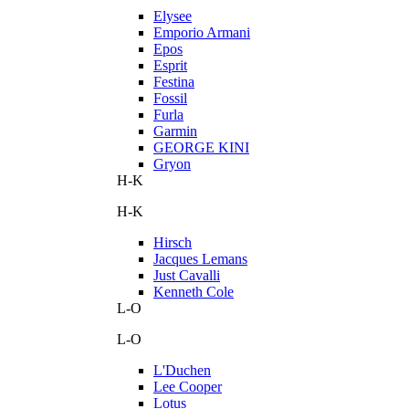
Elysee
Emporio Armani
Epos
Esprit
Festina
Fossil
Furla
Garmin
GEORGE KINI
Gryon
H-K
H-K
Hirsch
Jacques Lemans
Just Cavalli
Kenneth Cole
L-O
L-O
L'Duchen
Lee Cooper
Lotus