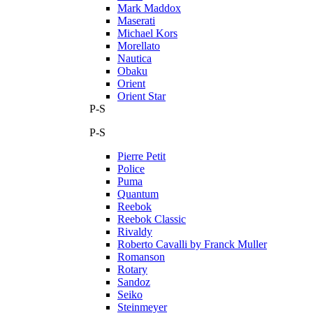
Mark Maddox
Maserati
Michael Kors
Morellato
Nautica
Obaku
Orient
Orient Star
P-S
P-S
Pierre Petit
Police
Puma
Quantum
Reebok
Reebok Classic
Rivaldy
Roberto Cavalli by Franck Muller
Romanson
Rotary
Sandoz
Seiko
Steinmeyer