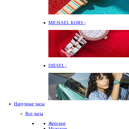
MICHAEL KORS ›
DIESEL ›
Наручные часы
Все часы
Женские
Мужские