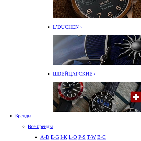
L’DUCHEN ›
ШВЕЙЦАРСКИЕ ›
Бренды
Все бренды
A-D
E-G
I-K
L-O
P-S
T-W
В-С