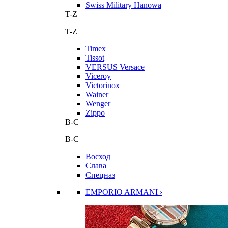
Swiss Military Hanowa
T-Z
T-Z
Timex
Tissot
VERSUS Versace
Viceroy
Victorinox
Wainer
Wenger
Zippo
В-С
В-С
Восход
Слава
Спецназ
EMPORIO ARMANI ›