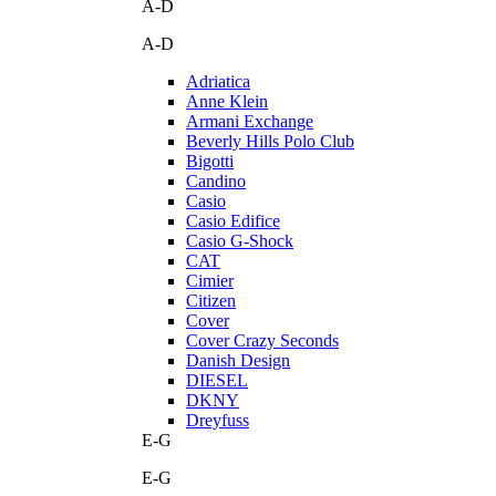
A-D
A-D
Adriatica
Anne Klein
Armani Exchange
Beverly Hills Polo Club
Bigotti
Candino
Casio
Casio Edifice
Casio G-Shock
CAT
Cimier
Citizen
Cover
Cover Crazy Seconds
Danish Design
DIESEL
DKNY
Dreyfuss
E-G
E-G