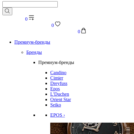
0
0
0
Премиум-бренды
Бренды
Премиум-бренды
Candino
Cimier
Dreyfuss
Epos
L'Duchen
Orient Star
Seiko
EPOS ›