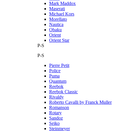
Mark Maddox
Maserati
Michael Kors
Morellato
Nautica
Obaku
Orient
Orient Star
P-S
P-S
Pierre Petit
Police
Puma
Quantum
Reebok
Reebok Classic
Rivaldy
Roberto Cavalli by Franck Muller
Romanson
Rotary
Sandoz
Seiko
Steinmeyer