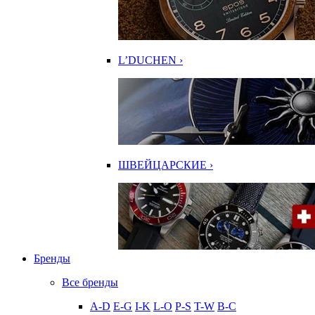
L’DUCHEN ›
ШВЕЙЦАРСКИЕ ›
Бренды
Все бренды
A-D
E-G
I-K
L-O
P-S
T-W
В-С