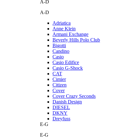
A-D
A-D
Adriatica
Anne Klein
Armani Exchange
Beverly Hills Polo Club
Bigotti
Candino
Casio
Casio Edifice
Casio G-Shock
CAT
Cimier
Citizen
Cover
Cover Crazy Seconds
Danish Design
DIESEL
DKNY
Dreyfuss
E-G
E-G