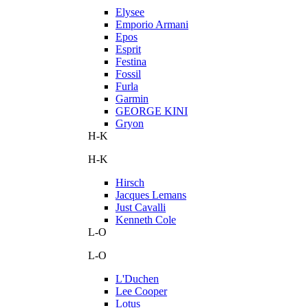
Elysee
Emporio Armani
Epos
Esprit
Festina
Fossil
Furla
Garmin
GEORGE KINI
Gryon
H-K
H-K
Hirsch
Jacques Lemans
Just Cavalli
Kenneth Cole
L-O
L-O
L'Duchen
Lee Cooper
Lotus