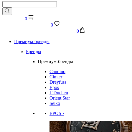
0
0
0
Премиум-бренды
Бренды
Премиум-бренды
Candino
Cimier
Dreyfuss
Epos
L'Duchen
Orient Star
Seiko
EPOS ›