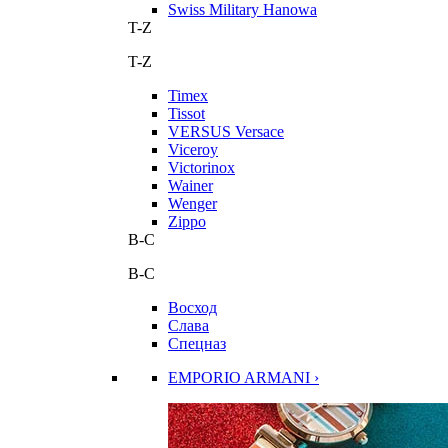
Swiss Military Hanowa
T-Z
T-Z
Timex
Tissot
VERSUS Versace
Viceroy
Victorinox
Wainer
Wenger
Zippo
В-С
В-С
Восход
Слава
Спецназ
EMPORIO ARMANI ›