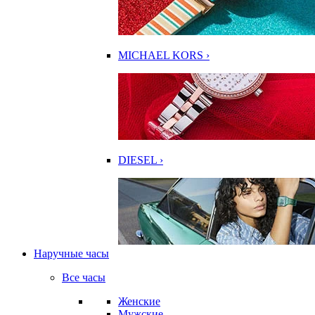
MICHAEL KORS ›
DIESEL ›
Наручные часы
Все часы
Женские
Мужские