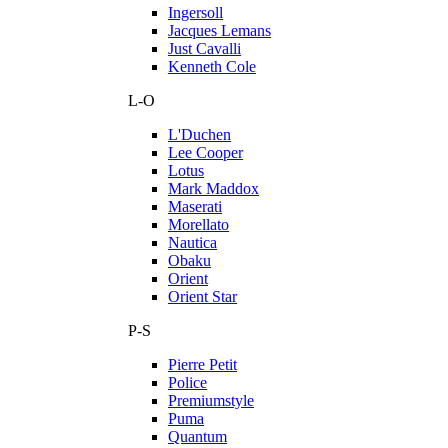
Ingersoll
Jacques Lemans
Just Cavalli
Kenneth Cole
L-O
L'Duchen
Lee Cooper
Lotus
Mark Maddox
Maserati
Morellato
Nautica
Obaku
Orient
Orient Star
P-S
Pierre Petit
Police
Premiumstyle
Puma
Quantum