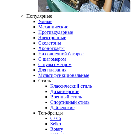
Популярные
Умные
Механические
Противоударные
Электронные
Скелетоны
Хронографы
На солнечной батарее
С шагомером
С пульсометром
Для плавания
Мультифункциональные
Стиль
Классический стиль
Дизайнерские
Военный стиль
Спортивный стиль
Дайверские
Топ-бренды
Casio
Seiko
Rotary