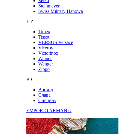
Seiko
Steinmeyer
Swiss Military Hanowa
T-Z
Timex
Tissot
VERSUS Versace
Viceroy
Victorinox
Wainer
Wenger
Zippo
В-С
Восход
Слава
Спецназ
EMPORIO ARMANI ›