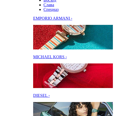
Восход
Слава
Спецназ
EMPORIO ARMANI ›
MICHAEL KORS ›
DIESEL ›