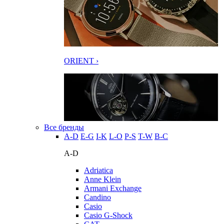
ORIENT ›
Все бренды
A-D
E-G
I-K
L-O
P-S
T-W
В-С
A-D
Adriatica
Anne Klein
Armani Exchange
Candino
Casio
Casio G-Shock