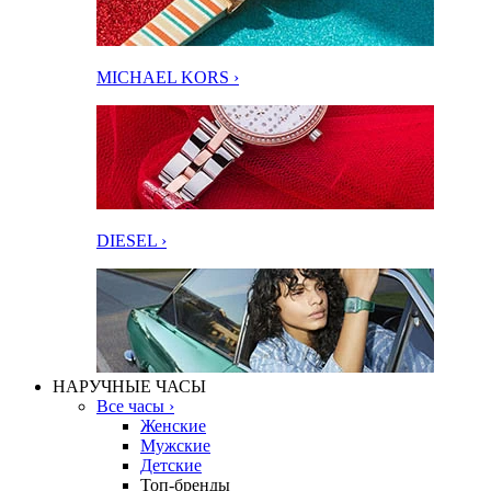
MICHAEL KORS ›
DIESEL ›
НАРУЧНЫЕ ЧАСЫ
Все часы ›
Женские
Мужские
Детские
Топ-бренды