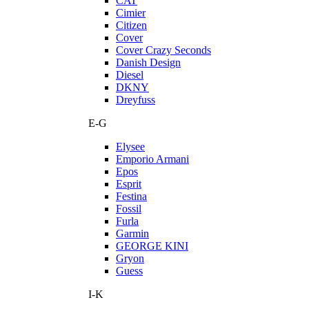
CAT
Cimier
Citizen
Cover
Cover Crazy Seconds
Danish Design
Diesel
DKNY
Dreyfuss
E-G
Elysee
Emporio Armani
Epos
Esprit
Festina
Fossil
Furla
Garmin
GEORGE KINI
Gryon
Guess
I-K