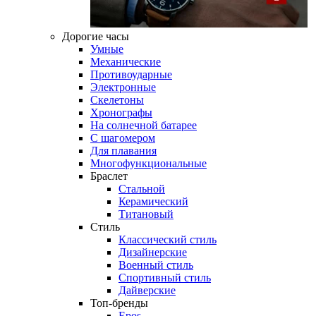
Дорогие часы
Умные
Механические
Противоударные
Электронные
Скелетоны
Хронографы
На солнечной батарее
С шагомером
Для плавания
Многофункциональные
Браслет
Стальной
Керамический
Титановый
Стиль
Классический стиль
Дизайнерские
Военный стиль
Спортивный стиль
Дайверские
Топ-бренды
Epos