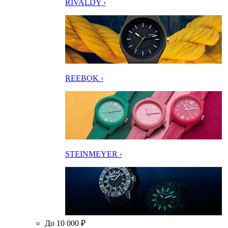
RIVALDY ›
REEBOK ›
STEINMEYER ›
До 10 000 ₽