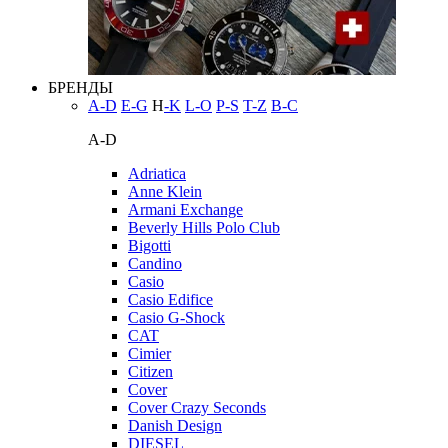
БРЕНДЫ
A-D
E-G
H
-K
L-O
P-S
T-Z
В-С
A-D
Adriatica
Anne Klein
Armani Exchange
Beverly Hills Polo Club
Bigotti
Candino
Casio
Casio Edifice
Casio G-Shock
CAT
Cimier
Citizen
Cover
Cover Crazy Seconds
Danish Design
DIESEL