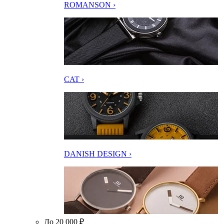
ROMANSON ›
CAT ›
DANISH DESIGN ›
До 20 000 ₽