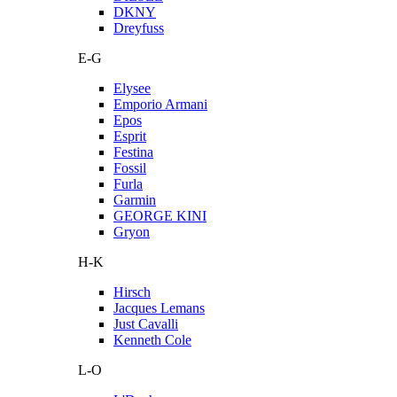
DKNY
Dreyfuss
E-G
Elysee
Emporio Armani
Epos
Esprit
Festina
Fossil
Furla
Garmin
GEORGE KINI
Gryon
H-K
Hirsch
Jacques Lemans
Just Cavalli
Kenneth Cole
L-O