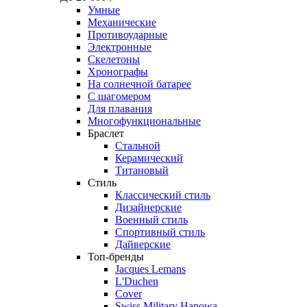
Умные
Механические
Противоударные
Электронные
Скелетоны
Хронографы
На солнечной батарее
С шагомером
Для плавания
Многофункциональные
Браслет
Стальной
Керамический
Титановый
Стиль
Классический стиль
Дизайнерские
Военный стиль
Спортивный стиль
Дайверские
Топ-бренды
Jacques Lemans
L'Duchen
Cover
Swiss Military Hanowa