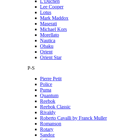
L'Duchen
Lee Cooper
Lotus
Mark Maddox
Maserati
Michael Kors
Morellato
Nautica
Obaku
Orient
Orient Star
P-S
Pierre Petit
Police
Puma
Quantum
Reebok
Reebok Classic
Rivaldy
Roberto Cavalli by Franck Muller
Romanson
Rotary
Sandoz