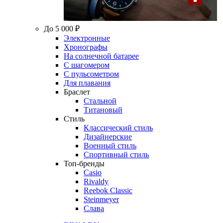
До 5 000 ₽
Электронные
Хронографы
На солнечной батарее
С шагомером
С пульсометром
Для плавания
Браслет
Стальной
Титановый
Стиль
Классический стиль
Дизайнерские
Военный стиль
Спортивный стиль
Топ-бренды
Casio
Rivaldy
Reebok Classic
Steinmeyer
Слава