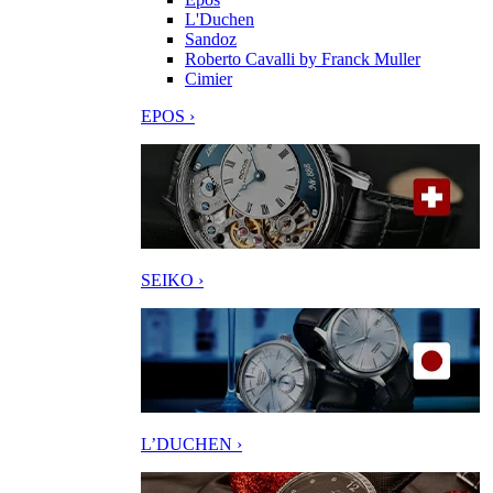
L'Duchen
Sandoz
Roberto Cavalli by Franck Muller
Cimier
EPOS ›
SEIKO ›
L’DUCHEN ›