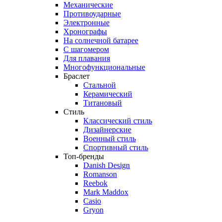
Механические
Противоударные
Электронные
Хронографы
На солнечной батарее
С шагомером
Для плавания
Многофункциональные
Браслет
Стальной
Керамический
Титановый
Стиль
Классический стиль
Дизайнерские
Военный стиль
Спортивный стиль
Топ-бренды
Danish Design
Romanson
Reebok
Mark Maddox
Casio
Gryon