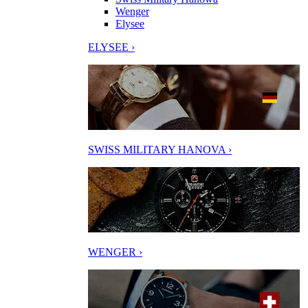
Wenger
Elysee
ELYSEE ›
SWISS MILITARY HANOVA ›
WENGER ›