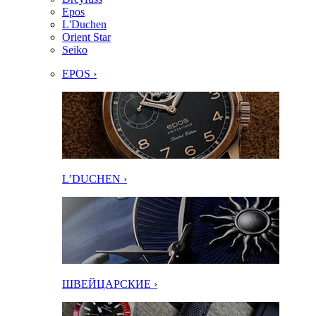
Epos
L'Duchen
Orient Star
Seiko
EPOS ›
L’DUCHEN ›
ШВЕЙЦАРСКИЕ ›