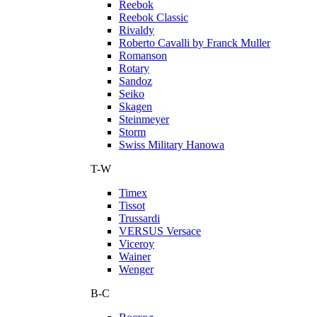
Reebok
Reebok Classic
Rivaldy
Roberto Cavalli by Franck Muller
Romanson
Rotary
Sandoz
Seiko
Skagen
Steinmeyer
Storm
Swiss Military Hanowa
T-W
Timex
Tissot
Trussardi
VERSUS Versace
Viceroy
Wainer
Wenger
В-С