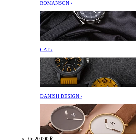
ROMANSON ›
CAT ›
DANISH DESIGN ›
До 20 000 ₽