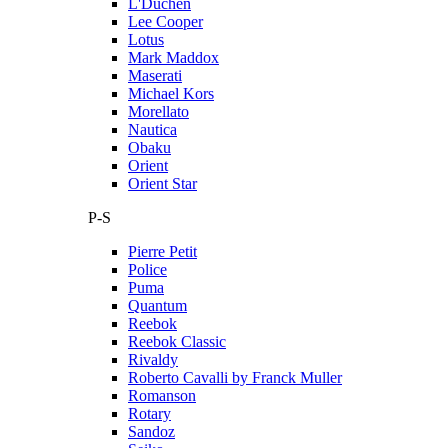
L'Duchen
Lee Cooper
Lotus
Mark Maddox
Maserati
Michael Kors
Morellato
Nautica
Obaku
Orient
Orient Star
P-S
Pierre Petit
Police
Puma
Quantum
Reebok
Reebok Classic
Rivaldy
Roberto Cavalli by Franck Muller
Romanson
Rotary
Sandoz