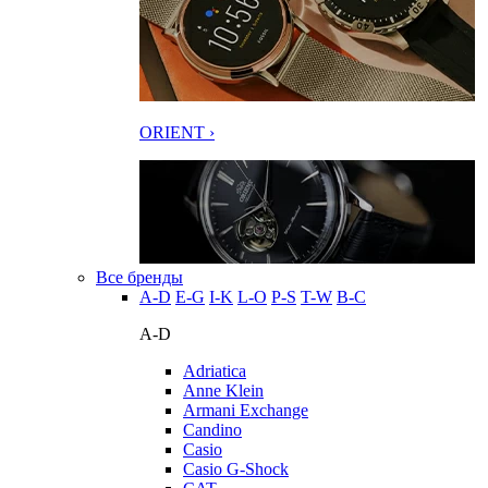
ORIENT ›
Все бренды
A-D
E-G
I-K
L-O
P-S
T-W
В-С
A-D
Adriatica
Anne Klein
Armani Exchange
Candino
Casio
Casio G-Shock