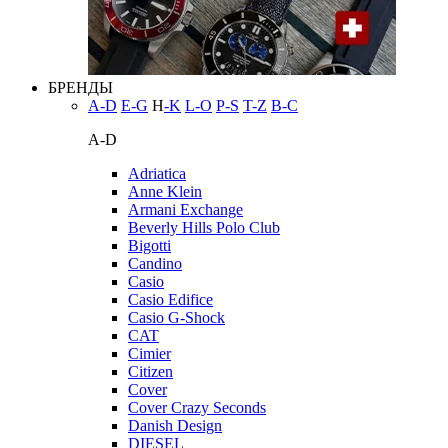
БРЕНДЫ
A-D
E-G
H
-K
L-O
P-S
T-Z
В-С
A-D
Adriatica
Anne Klein
Armani Exchange
Beverly Hills Polo Club
Bigotti
Candino
Casio
Casio Edifice
Casio G-Shock
CAT
Cimier
Citizen
Cover
Cover Crazy Seconds
Danish Design
DIESEL