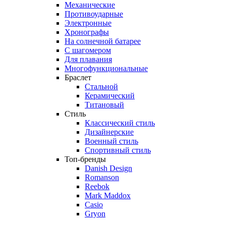
Механические
Противоударные
Электронные
Хронографы
На солнечной батарее
С шагомером
Для плавания
Многофункциональные
Браслет
Стальной
Керамический
Титановый
Стиль
Классический стиль
Дизайнерские
Военный стиль
Спортивный стиль
Топ-бренды
Danish Design
Romanson
Reebok
Mark Maddox
Casio
Gryon