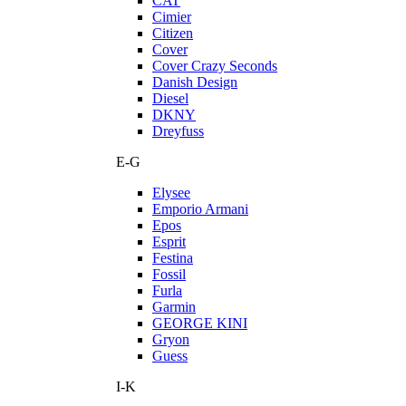
CAT
Cimier
Citizen
Cover
Cover Crazy Seconds
Danish Design
Diesel
DKNY
Dreyfuss
E-G
Elysee
Emporio Armani
Epos
Esprit
Festina
Fossil
Furla
Garmin
GEORGE KINI
Gryon
Guess
I-K