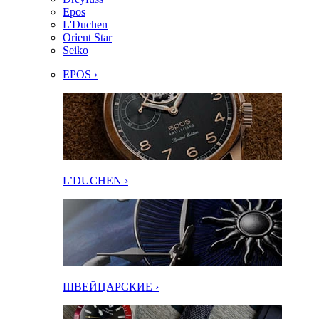
Epos
L'Duchen
Orient Star
Seiko
EPOS ›
L’DUCHEN ›
ШВЕЙЦАРСКИЕ ›