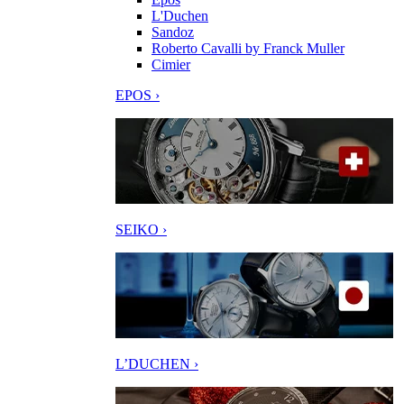
L'Duchen
Sandoz
Roberto Cavalli by Franck Muller
Cimier
EPOS ›
SEIKO ›
L’DUCHEN ›