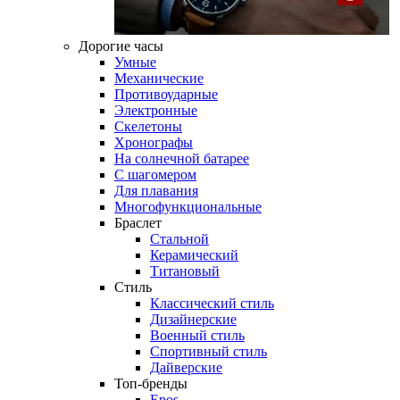
Дорогие часы
Умные
Механические
Противоударные
Электронные
Скелетоны
Хронографы
На солнечной батарее
С шагомером
Для плавания
Многофункциональные
Браслет
Стальной
Керамический
Титановый
Стиль
Классический стиль
Дизайнерские
Военный стиль
Спортивный стиль
Дайверские
Топ-бренды
Epos