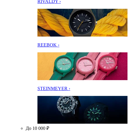
RIVALDY ›
REEBOK ›
STEINMEYER ›
До 10 000 ₽