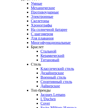
Умные
Механические
Противоударные
Электронные
Скелетоны
Хронографы
На солнечной батарее
С шагомером
Для плавания
Многофункциональные
Браслет
Стальной
Керамический
Титановый
Стиль
Классический стиль
Дизайнерские
Военный стиль
Спортивный стиль
Дайверские
Топ-бренды
Jacques Lemans
L'Duchen
Cover
Swiss Military Hanowa