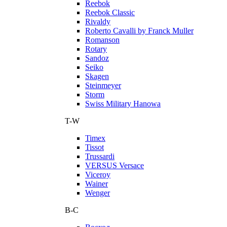
Reebok
Reebok Classic
Rivaldy
Roberto Cavalli by Franck Muller
Romanson
Rotary
Sandoz
Seiko
Skagen
Steinmeyer
Storm
Swiss Military Hanowa
T-W
Timex
Tissot
Trussardi
VERSUS Versace
Viceroy
Wainer
Wenger
В-С