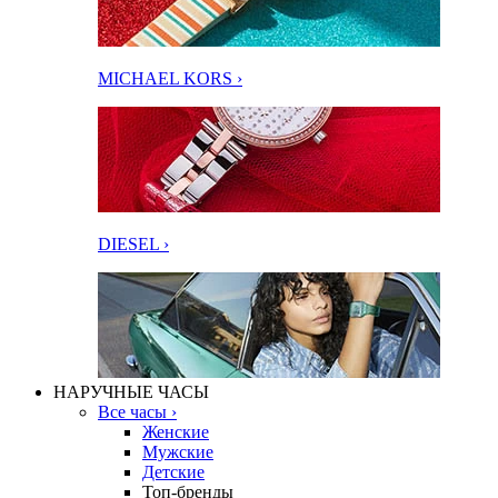
MICHAEL KORS ›
DIESEL ›
НАРУЧНЫЕ ЧАСЫ
Все часы ›
Женские
Мужские
Детские
Топ-бренды