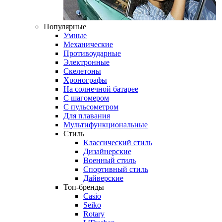
Популярные
Умные
Механические
Противоударные
Электронные
Скелетоны
Хронографы
На солнечной батарее
С шагомером
С пульсометром
Для плавания
Мультифункциональные
Стиль
Классический стиль
Дизайнерские
Военный стиль
Спортивный стиль
Дайверские
Топ-бренды
Casio
Seiko
Rotary