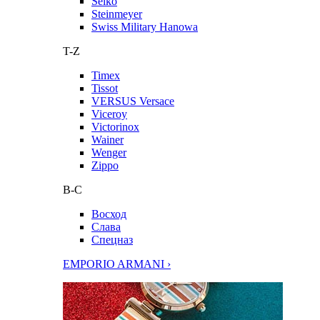
Seiko
Steinmeyer
Swiss Military Hanowa
T-Z
Timex
Tissot
VERSUS Versace
Viceroy
Victorinox
Wainer
Wenger
Zippo
В-С
Восход
Слава
Спецназ
EMPORIO ARMANI ›