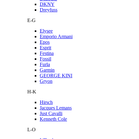
DKNY
Dreyfuss
E-G
Elysee
Emporio Armani
Epos
Esprit
Festina
Fossil
Furla
Garmin
GEORGE KINI
Gryon
H-K
Hirsch
Jacques Lemans
Just Cavalli
Kenneth Cole
L-O