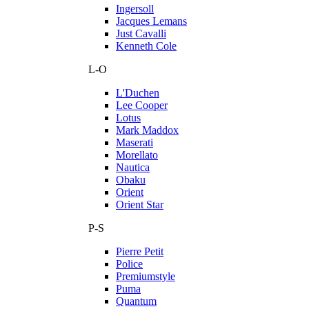
Ingersoll
Jacques Lemans
Just Cavalli
Kenneth Cole
L-O
L'Duchen
Lee Cooper
Lotus
Mark Maddox
Maserati
Morellato
Nautica
Obaku
Orient
Orient Star
P-S
Pierre Petit
Police
Premiumstyle
Puma
Quantum