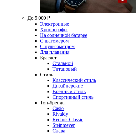
До 5 000 ₽
Электронные
Хронографы
На солнечной батарее
С шагомером
С пульсометром
Для плавания
Браслет
Стальной
Титановый
Стиль
Классический стиль
Дизайнерские
Военный стиль
Спортивный стиль
Топ-бренды
Casio
Rivaldy
Reebok Classic
Steinmeyer
Слава