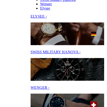
Wenger
Elysee
ELYSEE ›
SWISS MILITARY HANOVA ›
WENGER ›