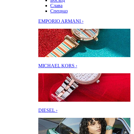
Восход
Слава
Спецназ
EMPORIO ARMANI ›
MICHAEL KORS ›
DIESEL ›