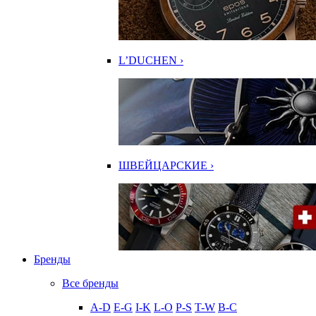
L’DUCHEN ›
ШВЕЙЦАРСКИЕ ›
Бренды
Все бренды
A-D
E-G
I-K
L-O
P-S
T-W
В-С