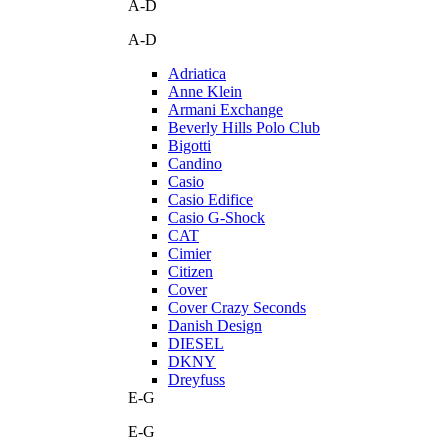
A-D
A-D
Adriatica
Anne Klein
Armani Exchange
Beverly Hills Polo Club
Bigotti
Candino
Casio
Casio Edifice
Casio G-Shock
CAT
Cimier
Citizen
Cover
Cover Crazy Seconds
Danish Design
DIESEL
DKNY
Dreyfuss
E-G
E-G