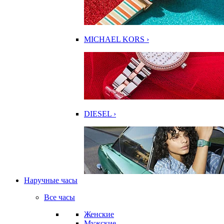
MICHAEL KORS ›
DIESEL ›
Наручные часы
Все часы
Женские
Мужские