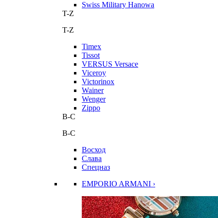
Swiss Military Hanowa
T-Z
T-Z
Timex
Tissot
VERSUS Versace
Viceroy
Victorinox
Wainer
Wenger
Zippo
В-С
В-С
Восход
Слава
Спецназ
EMPORIO ARMANI ›