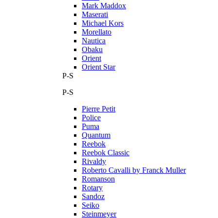
Mark Maddox
Maserati
Michael Kors
Morellato
Nautica
Obaku
Orient
Orient Star
P-S
P-S
Pierre Petit
Police
Puma
Quantum
Reebok
Reebok Classic
Rivaldy
Roberto Cavalli by Franck Muller
Romanson
Rotary
Sandoz
Seiko
Steinmeyer