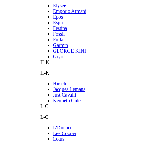
Elysee
Emporio Armani
Epos
Esprit
Festina
Fossil
Furla
Garmin
GEORGE KINI
Gryon
H-K
H-K
Hirsch
Jacques Lemans
Just Cavalli
Kenneth Cole
L-O
L-O
L'Duchen
Lee Cooper
Lotus