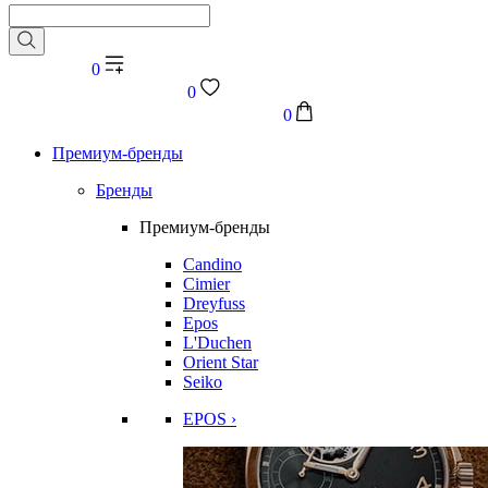
0
0
0
Премиум-бренды
Бренды
Премиум-бренды
Candino
Cimier
Dreyfuss
Epos
L'Duchen
Orient Star
Seiko
EPOS ›