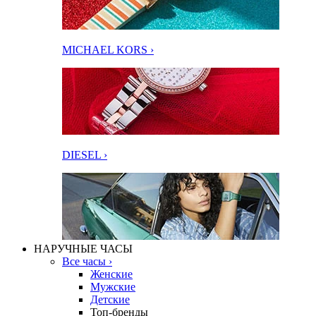
MICHAEL KORS ›
DIESEL ›
НАРУЧНЫЕ ЧАСЫ
Все часы ›
Женские
Мужские
Детские
Топ-бренды