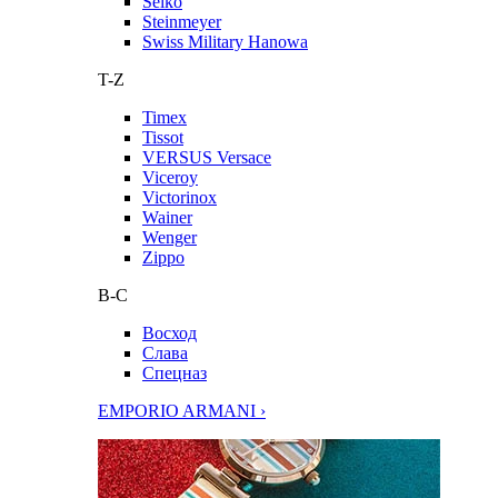
Seiko
Steinmeyer
Swiss Military Hanowa
T-Z
Timex
Tissot
VERSUS Versace
Viceroy
Victorinox
Wainer
Wenger
Zippo
В-С
Восход
Слава
Спецназ
EMPORIO ARMANI ›