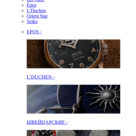
Epos
L'Duchen
Orient Star
Seiko
EPOS ›
L’DUCHEN ›
ШВЕЙЦАРСКИЕ ›