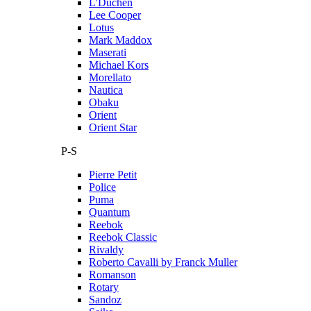
L'Duchen
Lee Cooper
Lotus
Mark Maddox
Maserati
Michael Kors
Morellato
Nautica
Obaku
Orient
Orient Star
P-S
Pierre Petit
Police
Puma
Quantum
Reebok
Reebok Classic
Rivaldy
Roberto Cavalli by Franck Muller
Romanson
Rotary
Sandoz