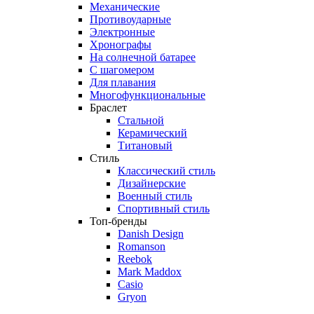
Механические
Противоударные
Электронные
Хронографы
На солнечной батарее
С шагомером
Для плавания
Многофункциональные
Браслет
Стальной
Керамический
Титановый
Стиль
Классический стиль
Дизайнерские
Военный стиль
Спортивный стиль
Топ-бренды
Danish Design
Romanson
Reebok
Mark Maddox
Casio
Gryon