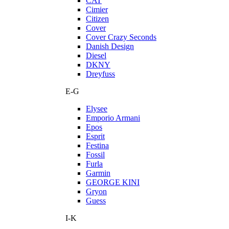
CAT
Cimier
Citizen
Cover
Cover Crazy Seconds
Danish Design
Diesel
DKNY
Dreyfuss
E-G
Elysee
Emporio Armani
Epos
Esprit
Festina
Fossil
Furla
Garmin
GEORGE KINI
Gryon
Guess
I-K