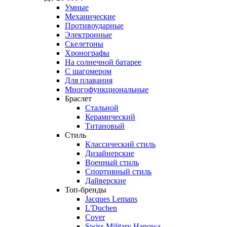
Умные
Механические
Противоударные
Электронные
Скелетоны
Хронографы
На солнечной батарее
С шагомером
Для плавания
Многофункциональные
Браслет
Стальной
Керамический
Титановый
Стиль
Классический стиль
Дизайнерские
Военный стиль
Спортивный стиль
Дайверские
Топ-бренды
Jacques Lemans
L'Duchen
Cover
Swiss Military Hanowa