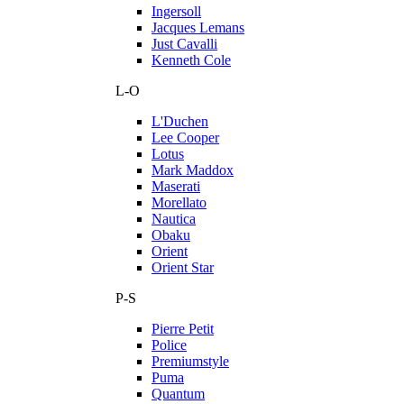
Ingersoll
Jacques Lemans
Just Cavalli
Kenneth Cole
L-O
L'Duchen
Lee Cooper
Lotus
Mark Maddox
Maserati
Morellato
Nautica
Obaku
Orient
Orient Star
P-S
Pierre Petit
Police
Premiumstyle
Puma
Quantum