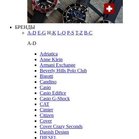
БРЕНДЫ
A-D
E-G
H
-K
L-O
P-S
T-Z
В-С
A-D
Adriatica
Anne Klein
Armani Exchange
Beverly Hills Polo Club
Bigotti
Candino
Casio
Casio Edifice
Casio G-Shock
CAT
Cimier
Citizen
Cover
Cover Crazy Seconds
Danish Design
DIESEL