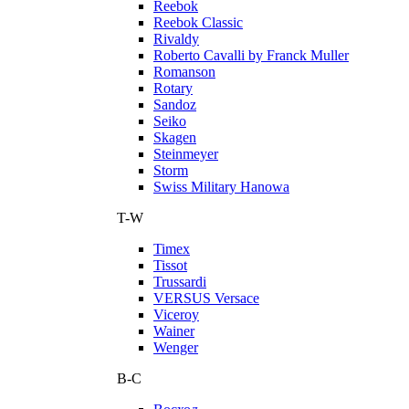
Reebok
Reebok Classic
Rivaldy
Roberto Cavalli by Franck Muller
Romanson
Rotary
Sandoz
Seiko
Skagen
Steinmeyer
Storm
Swiss Military Hanowa
T-W
Timex
Tissot
Trussardi
VERSUS Versace
Viceroy
Wainer
Wenger
В-С