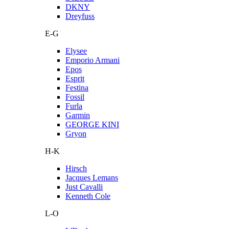
DKNY
Dreyfuss
E-G
Elysee
Emporio Armani
Epos
Esprit
Festina
Fossil
Furla
Garmin
GEORGE KINI
Gryon
H-K
Hirsch
Jacques Lemans
Just Cavalli
Kenneth Cole
L-O