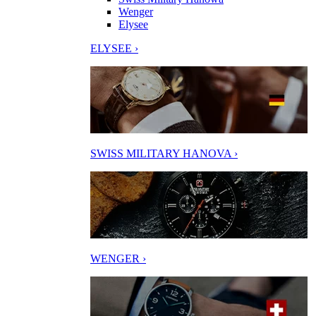
Wenger
Elysee
ELYSEE ›
SWISS MILITARY HANOVA ›
WENGER ›