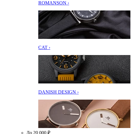
ROMANSON ›
CAT ›
DANISH DESIGN ›
До 20 000 ₽