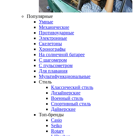
Популярные
Умные
Механические
Противоударные
Электронные
Скелетоны
Хронографы
На солнечной батарее
С шагомером
С пульсометром
Для плавания
Мультифункциональные
Стиль
Классический стиль
Дизайнерские
Военный стиль
Спортивный стиль
Дайверские
Топ-бренды
Casio
Seiko
Rotary