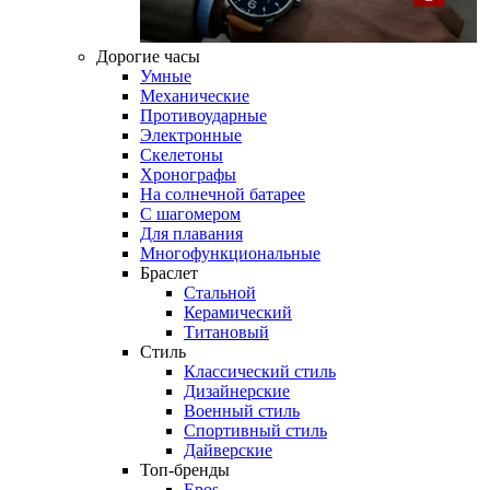
Дорогие часы
Умные
Механические
Противоударные
Электронные
Скелетоны
Хронографы
На солнечной батарее
С шагомером
Для плавания
Многофункциональные
Браслет
Стальной
Керамический
Титановый
Стиль
Классический стиль
Дизайнерские
Военный стиль
Спортивный стиль
Дайверские
Топ-бренды
Epos