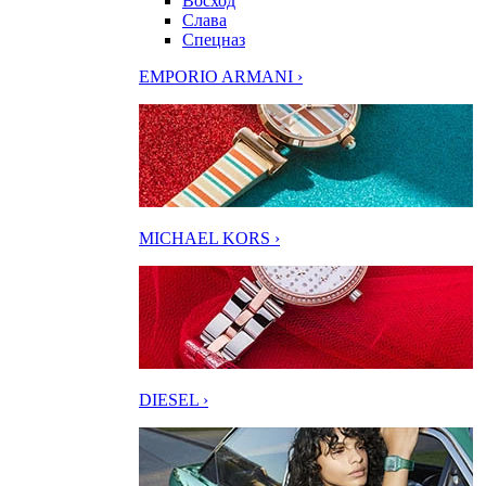
Восход
Слава
Спецназ
EMPORIO ARMANI ›
MICHAEL KORS ›
DIESEL ›