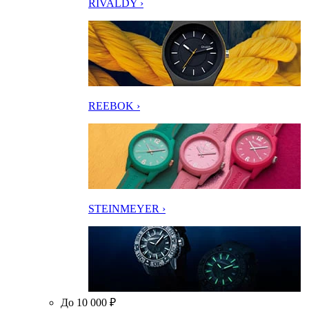
RIVALDY ›
REEBOK ›
STEINMEYER ›
До 10 000 ₽