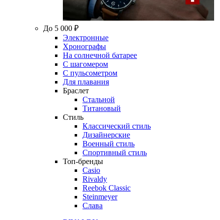
До 5 000 ₽
Электронные
Хронографы
На солнечной батарее
С шагомером
С пульсометром
Для плавания
Браслет
Стальной
Титановый
Стиль
Классический стиль
Дизайнерские
Военный стиль
Спортивный стиль
Топ-бренды
Casio
Rivaldy
Reebok Classic
Steinmeyer
Слава