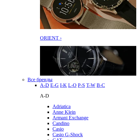
ORIENT ›
Все бренды
A-D
E-G
I-K
L-O
P-S
T-W
В-С
A-D
Adriatica
Anne Klein
Armani Exchange
Candino
Casio
Casio G-Shock