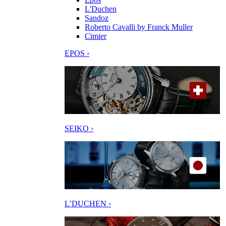
L'Duchen
Sandoz
Roberto Cavalli by Franck Muller
Cimier
EPOS ›
SEIKO ›
L’DUCHEN ›