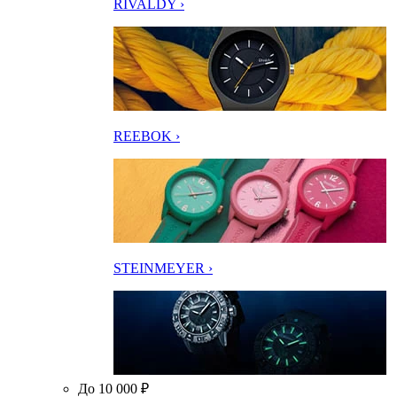
RIVALDY ›
REEBOK ›
STEINMEYER ›
До 10 000 ₽