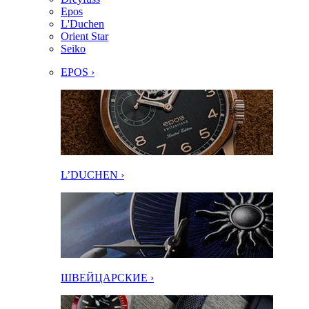
Epos
L'Duchen
Orient Star
Seiko
EPOS ›
L’DUCHEN ›
ШВЕЙЦАРСКИЕ ›