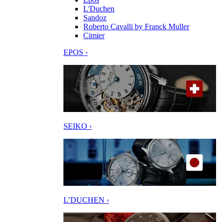
L'Duchen
Sandoz
Roberto Cavalli by Franck Muller
Cimier
EPOS ›
SEIKO ›
L’DUCHEN ›