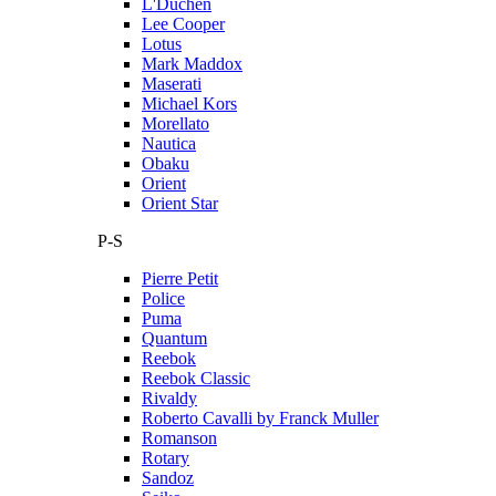
L'Duchen
Lee Cooper
Lotus
Mark Maddox
Maserati
Michael Kors
Morellato
Nautica
Obaku
Orient
Orient Star
P-S
Pierre Petit
Police
Puma
Quantum
Reebok
Reebok Classic
Rivaldy
Roberto Cavalli by Franck Muller
Romanson
Rotary
Sandoz