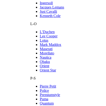
Ingersoll
Jacques Lemans
Just Cavalli
Kenneth Cole
L-O
L'Duchen
Lee Cooper
Lotus
Mark Maddox
Maserati
Morellato
Nautica
Obaku
Orient
Orient Star
P-S
Pierre Petit
Police
Premiumstyle
Puma
Quantum