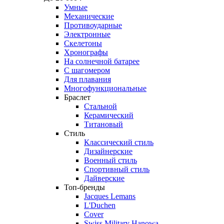
Умные
Механические
Противоударные
Электронные
Скелетоны
Хронографы
На солнечной батарее
С шагомером
Для плавания
Многофункциональные
Браслет
Стальной
Керамический
Титановый
Стиль
Классический стиль
Дизайнерские
Военный стиль
Спортивный стиль
Дайверские
Топ-бренды
Jacques Lemans
L'Duchen
Cover
Swiss Military Hanowa