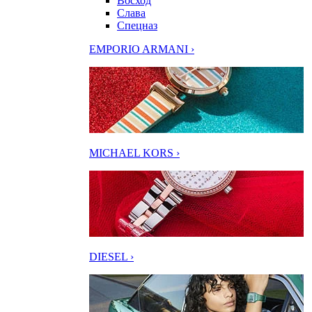
Восход
Слава
Спецназ
EMPORIO ARMANI ›
MICHAEL KORS ›
DIESEL ›