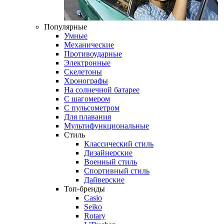
Популярные
Умные
Механические
Противоударные
Электронные
Скелетоны
Хронографы
На солнечной батарее
С шагомером
С пульсометром
Для плавания
Мультифункциональные
Стиль
Классический стиль
Дизайнерские
Военный стиль
Спортивный стиль
Дайверские
Топ-бренды
Casio
Seiko
Rotary