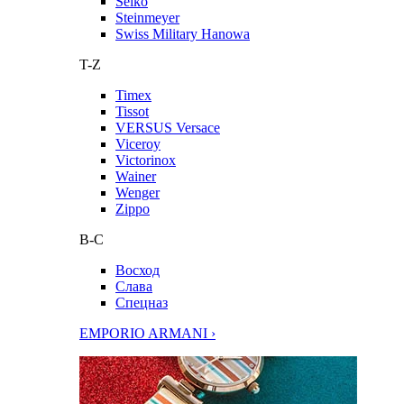
Seiko
Steinmeyer
Swiss Military Hanowa
T-Z
Timex
Tissot
VERSUS Versace
Viceroy
Victorinox
Wainer
Wenger
Zippo
В-С
Восход
Слава
Спецназ
EMPORIO ARMANI ›