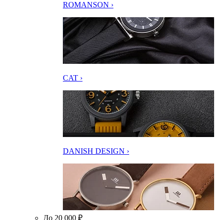
ROMANSON ›
CAT ›
DANISH DESIGN ›
До 20 000 ₽