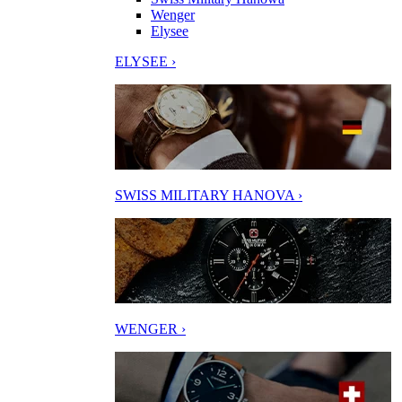
Wenger
Elysee
ELYSEE ›
SWISS MILITARY HANOVA ›
WENGER ›