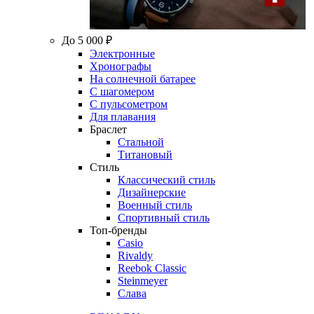
До 5 000 ₽
Электронные
Хронографы
На солнечной батарее
С шагомером
С пульсометром
Для плавания
Браслет
Стальной
Титановый
Стиль
Классический стиль
Дизайнерские
Военный стиль
Спортивный стиль
Топ-бренды
Casio
Rivaldy
Reebok Classic
Steinmeyer
Слава