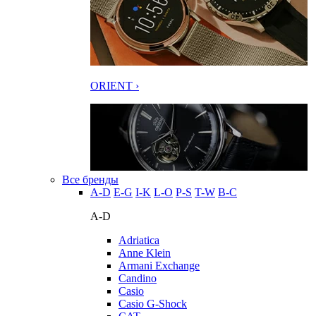
ORIENT ›
Все бренды
A-D
E-G
I-K
L-O
P-S
T-W
В-С
A-D
Adriatica
Anne Klein
Armani Exchange
Candino
Casio
Casio G-Shock