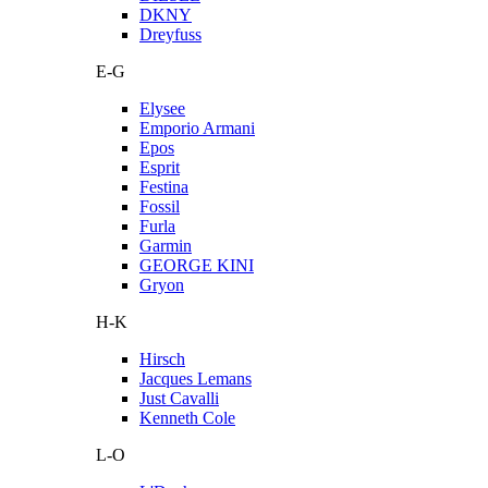
DKNY
Dreyfuss
E-G
Elysee
Emporio Armani
Epos
Esprit
Festina
Fossil
Furla
Garmin
GEORGE KINI
Gryon
H-K
Hirsch
Jacques Lemans
Just Cavalli
Kenneth Cole
L-O