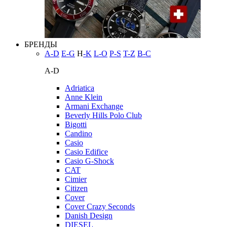
БРЕНДЫ
A-D
E-G
H
-K
L-O
P-S
T-Z
В-С
A-D
Adriatica
Anne Klein
Armani Exchange
Beverly Hills Polo Club
Bigotti
Candino
Casio
Casio Edifice
Casio G-Shock
CAT
Cimier
Citizen
Cover
Cover Crazy Seconds
Danish Design
DIESEL