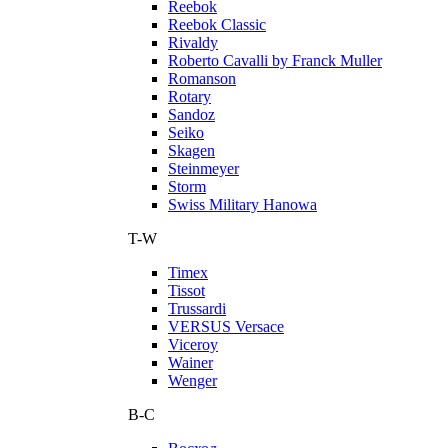
Reebok
Reebok Classic
Rivaldy
Roberto Cavalli by Franck Muller
Romanson
Rotary
Sandoz
Seiko
Skagen
Steinmeyer
Storm
Swiss Military Hanowa
T-W
Timex
Tissot
Trussardi
VERSUS Versace
Viceroy
Wainer
Wenger
В-С