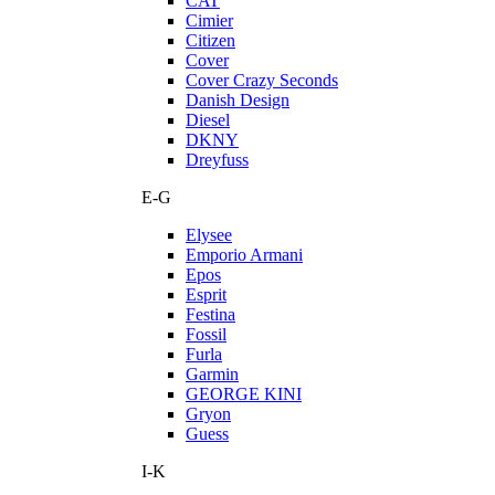
CAT
Cimier
Citizen
Cover
Cover Crazy Seconds
Danish Design
Diesel
DKNY
Dreyfuss
E-G
Elysee
Emporio Armani
Epos
Esprit
Festina
Fossil
Furla
Garmin
GEORGE KINI
Gryon
Guess
I-K