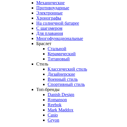
Механические
Противоударные
Электронные
Хронографы
На солнечной батарее
С шагомером
Для плавания
Многофункциональные
Браслет
Стальной
Керамический
Титановый
Стиль
Классический стиль
Дизайнерские
Военный стиль
Спортивный стиль
Топ-бренды
Danish Design
Romanson
Reebok
Mark Maddox
Casio
Gryon