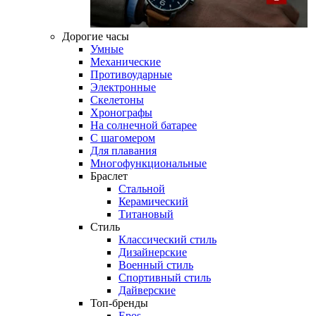
Дорогие часы
Умные
Механические
Противоударные
Электронные
Скелетоны
Хронографы
На солнечной батарее
С шагомером
Для плавания
Многофункциональные
Браслет
Стальной
Керамический
Титановый
Стиль
Классический стиль
Дизайнерские
Военный стиль
Спортивный стиль
Дайверские
Топ-бренды
Epos