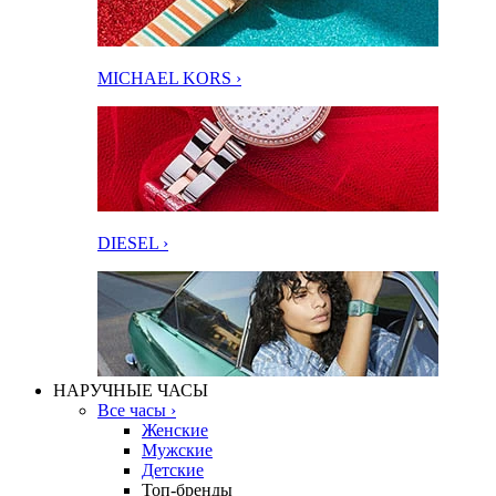
MICHAEL KORS ›
DIESEL ›
НАРУЧНЫЕ ЧАСЫ
Все часы ›
Женские
Мужские
Детские
Топ-бренды