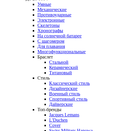
Умные
Механические
Противоударные
Электронные
Скелетоны
Хронографы
На солнечной батарее
С шагомером
Для плавания
Многофункциональные
Браслет
Стальной
Керамический
Титановый
Стиль
Классический стиль
Дизайнерские
Военный стиль
Спортивный стиль
Дайверские
Топ-бренды
Jacques Lemans
L'Duchen
Cover
Swiss Military Hanowa