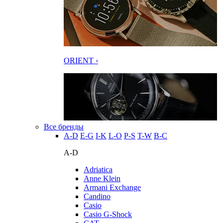
ORIENT ›
Все бренды
A-D
E-G
I-K
L-O
P-S
T-W
В-С
A-D
Adriatica
Anne Klein
Armani Exchange
Candino
Casio
Casio G-Shock