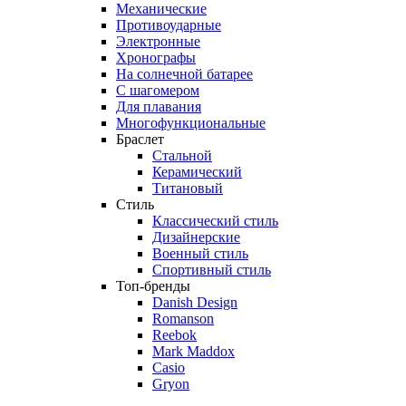
Механические
Противоударные
Электронные
Хронографы
На солнечной батарее
С шагомером
Для плавания
Многофункциональные
Браслет
Стальной
Керамический
Титановый
Стиль
Классический стиль
Дизайнерские
Военный стиль
Спортивный стиль
Топ-бренды
Danish Design
Romanson
Reebok
Mark Maddox
Casio
Gryon