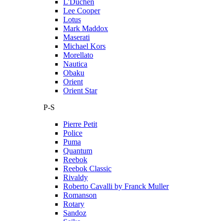
L'Duchen
Lee Cooper
Lotus
Mark Maddox
Maserati
Michael Kors
Morellato
Nautica
Obaku
Orient
Orient Star
P-S
Pierre Petit
Police
Puma
Quantum
Reebok
Reebok Classic
Rivaldy
Roberto Cavalli by Franck Muller
Romanson
Rotary
Sandoz