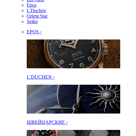
Epos
L'Duchen
Orient Star
Seiko
EPOS ›
L’DUCHEN ›
ШВЕЙЦАРСКИЕ ›