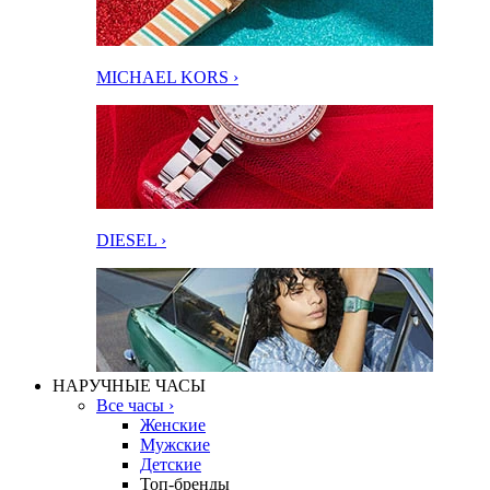
MICHAEL KORS ›
DIESEL ›
НАРУЧНЫЕ ЧАСЫ
Все часы ›
Женские
Мужские
Детские
Топ-бренды