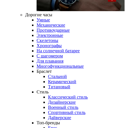
Дорогие часы
Умные
Механические
Противоударные
Электронные
Скелетоны
Хронографы
На солнечной батарее
С шагомером
Для плавания
Многофункциональные
Браслет
Стальной
Керамический
Титановый
Стиль
Классический стиль
Дизайнерские
Военный стиль
Спортивный стиль
Дайверские
Топ-бренды
Epos