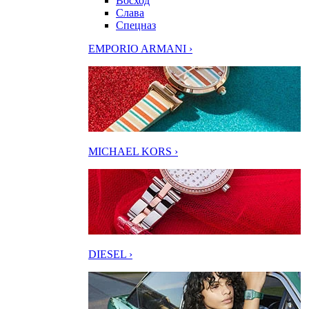
Восход
Слава
Спецназ
EMPORIO ARMANI ›
MICHAEL KORS ›
DIESEL ›