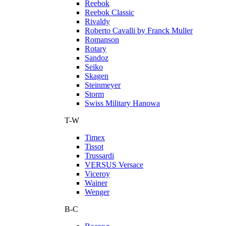
Reebok
Reebok Classic
Rivaldy
Roberto Cavalli by Franck Muller
Romanson
Rotary
Sandoz
Seiko
Skagen
Steinmeyer
Storm
Swiss Military Hanowa
T-W
Timex
Tissot
Trussardi
VERSUS Versace
Viceroy
Wainer
Wenger
В-С