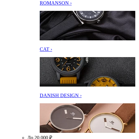
ROMANSON ›
CAT ›
DANISH DESIGN ›
До 20 000 ₽