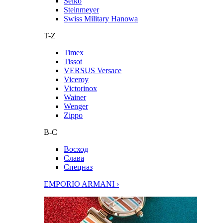
Seiko
Steinmeyer
Swiss Military Hanowa
T-Z
Timex
Tissot
VERSUS Versace
Viceroy
Victorinox
Wainer
Wenger
Zippo
В-С
Восход
Слава
Спецназ
EMPORIO ARMANI ›