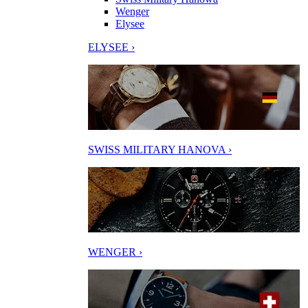
Wenger
Elysee
ELYSEE ›
SWISS MILITARY HANOVA ›
WENGER ›