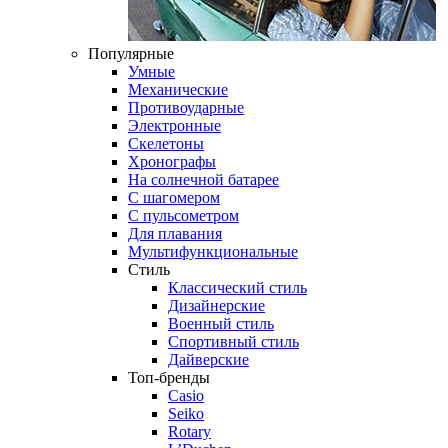
Популярные
Умные
Механические
Противоударные
Электронные
Скелетоны
Хронографы
На солнечной батарее
С шагомером
С пульсометром
Для плавания
Мультифункциональные
Стиль
Классический стиль
Дизайнерские
Военный стиль
Спортивный стиль
Дайверские
Топ-бренды
Casio
Seiko
Rotary