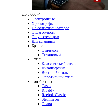
До 5 000 ₽
Электронные
Хронографы
На солнечной батарее
С шагомером
С пульсометром
Для плавания
Браслет
Стальной
Титановый
Стиль
Классический стиль
Дизайнерские
Военный стиль
Спортивный стиль
Топ-бренды
Casio
Rivaldy
Reebok Classic
Steinmeyer
Слава