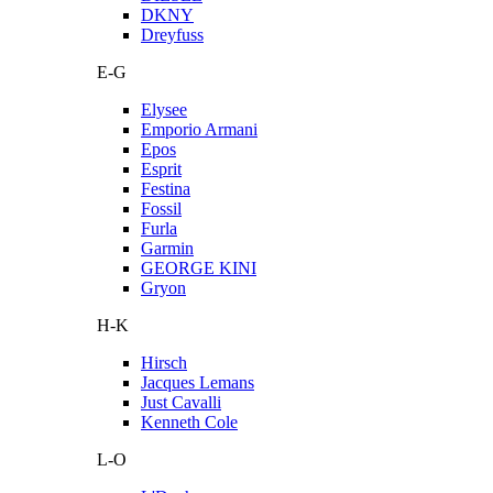
DKNY
Dreyfuss
E-G
Elysee
Emporio Armani
Epos
Esprit
Festina
Fossil
Furla
Garmin
GEORGE KINI
Gryon
H-K
Hirsch
Jacques Lemans
Just Cavalli
Kenneth Cole
L-O