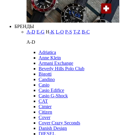
БРЕНДЫ
A-D
E-G
H
-K
L-O
P-S
T-Z
В-С
A-D
Adriatica
Anne Klein
Armani Exchange
Beverly Hills Polo Club
Bigotti
Candino
Casio
Casio Edifice
Casio G-Shock
CAT
Cimier
Citizen
Cover
Cover Crazy Seconds
Danish Design
DIESEL