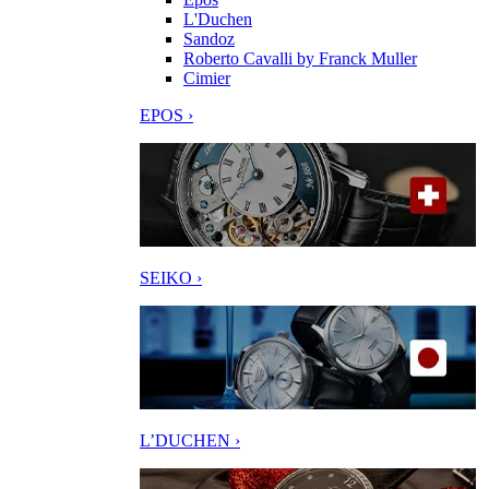
L'Duchen
Sandoz
Roberto Cavalli by Franck Muller
Cimier
EPOS ›
SEIKO ›
L’DUCHEN ›