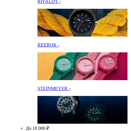
RIVALDY ›
REEBOK ›
STEINMEYER ›
До 10 000 ₽