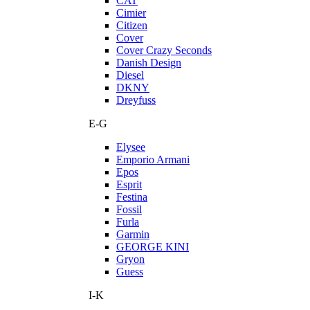
CAT
Cimier
Citizen
Cover
Cover Crazy Seconds
Danish Design
Diesel
DKNY
Dreyfuss
E-G
Elysee
Emporio Armani
Epos
Esprit
Festina
Fossil
Furla
Garmin
GEORGE KINI
Gryon
Guess
I-K