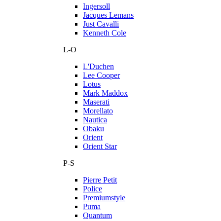
Ingersoll
Jacques Lemans
Just Cavalli
Kenneth Cole
L-O
L'Duchen
Lee Cooper
Lotus
Mark Maddox
Maserati
Morellato
Nautica
Obaku
Orient
Orient Star
P-S
Pierre Petit
Police
Premiumstyle
Puma
Quantum