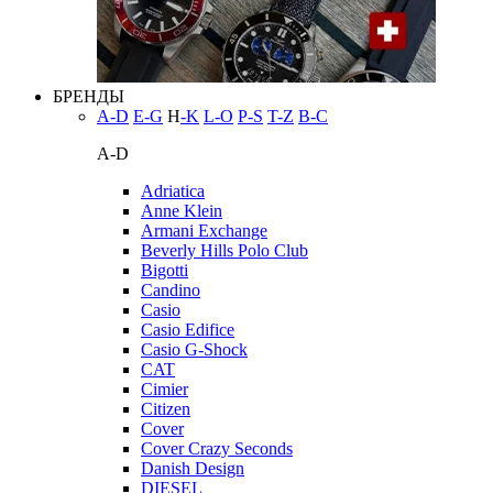
БРЕНДЫ
A-D
E-G
H
-K
L-O
P-S
T-Z
В-С
A-D
Adriatica
Anne Klein
Armani Exchange
Beverly Hills Polo Club
Bigotti
Candino
Casio
Casio Edifice
Casio G-Shock
CAT
Cimier
Citizen
Cover
Cover Crazy Seconds
Danish Design
DIESEL