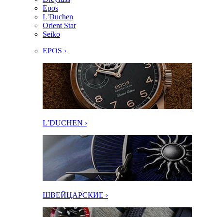
Epos
L'Duchen
Orient Star
Seiko
EPOS ›
L’DUCHEN ›
ШВЕЙЦАРСКИЕ ›