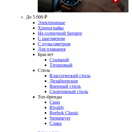
До 5 000 ₽
Электронные
Хронографы
На солнечной батарее
С шагомером
С пульсометром
Для плавания
Браслет
Стальной
Титановый
Стиль
Классический стиль
Дизайнерские
Военный стиль
Спортивный стиль
Топ-бренды
Casio
Rivaldy
Reebok Classic
Steinmeyer
Слава