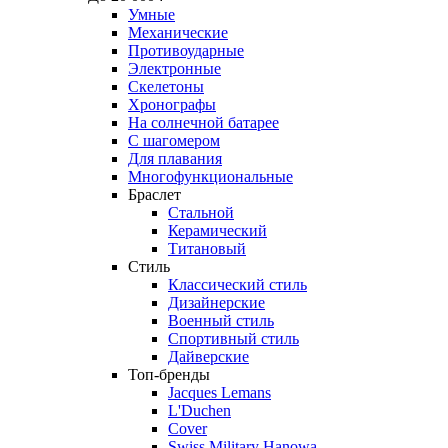
Умные
Механические
Противоударные
Электронные
Скелетоны
Хронографы
На солнечной батарее
С шагомером
Для плавания
Многофункциональные
Браслет
Стальной
Керамический
Титановый
Стиль
Классический стиль
Дизайнерские
Военный стиль
Спортивный стиль
Дайверские
Топ-бренды
Jacques Lemans
L'Duchen
Cover
Swiss Military Hanowa