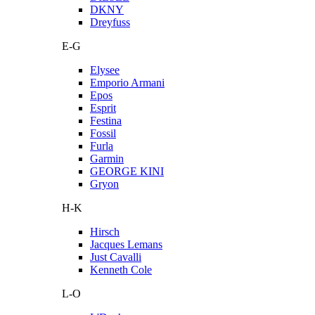
DKNY
Dreyfuss
E-G
Elysee
Emporio Armani
Epos
Esprit
Festina
Fossil
Furla
Garmin
GEORGE KINI
Gryon
H-K
Hirsch
Jacques Lemans
Just Cavalli
Kenneth Cole
L-O