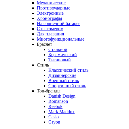
Механические
Противоударные
Электронные
Хронографы
На солнечной батарее
С шагомером
Для плавания
Многофункциональные
Браслет
Стальной
Керамический
Титановый
Стиль
Классический стиль
Дизайнерские
Военный стиль
Спортивный стиль
Топ-бренды
Danish Design
Romanson
Reebok
Mark Maddox
Casio
Gryon