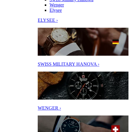
Wenger
Elysee
ELYSEE ›
SWISS MILITARY HANOVA ›
WENGER ›