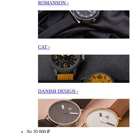
ROMANSON ›
CAT ›
DANISH DESIGN ›
До 20 000 ₽