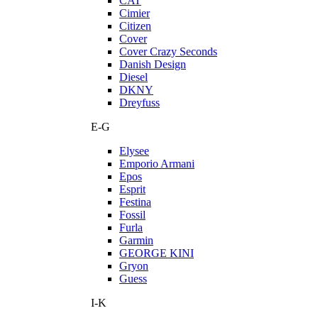
CAT
Cimier
Citizen
Cover
Cover Crazy Seconds
Danish Design
Diesel
DKNY
Dreyfuss
E-G
Elysee
Emporio Armani
Epos
Esprit
Festina
Fossil
Furla
Garmin
GEORGE KINI
Gryon
Guess
I-K