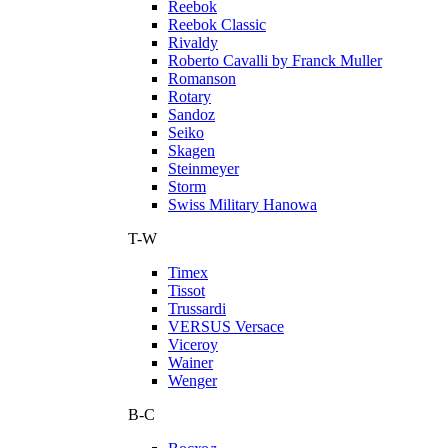
Reebok
Reebok Classic
Rivaldy
Roberto Cavalli by Franck Muller
Romanson
Rotary
Sandoz
Seiko
Skagen
Steinmeyer
Storm
Swiss Military Hanowa
T-W
Timex
Tissot
Trussardi
VERSUS Versace
Viceroy
Wainer
Wenger
В-С