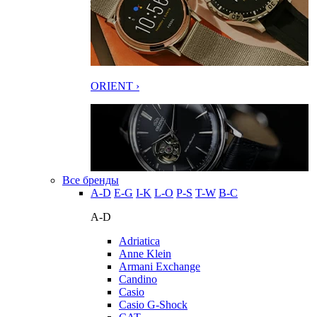
ORIENT ›
Все бренды
A-D
E-G
I-K
L-O
P-S
T-W
В-С
A-D
Adriatica
Anne Klein
Armani Exchange
Candino
Casio
Casio G-Shock