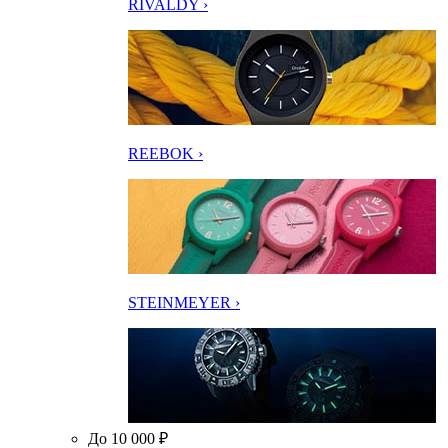
RIVALDY ›
REEBOK ›
STEINMEYER ›
До 10 000 ₽