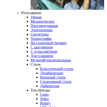
Популярные
Умные
Механические
Противоударные
Электронные
Скелетоны
Хронографы
На солнечной батарее
С шагомером
С пульсометром
Для плавания
Мультифункциональные
Стиль
Классический стиль
Дизайнерские
Военный стиль
Спортивный стиль
Дайверские
Топ-бренды
Casio
Seiko
Rotary