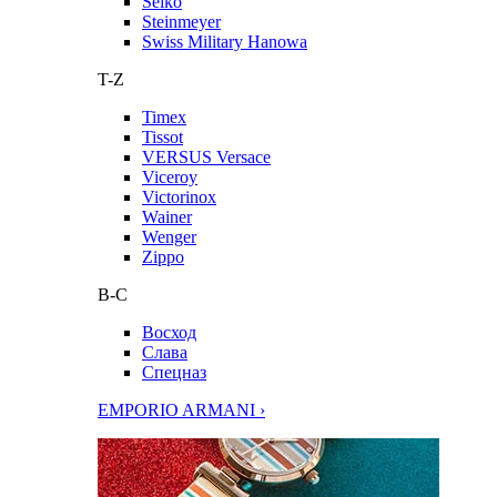
Seiko
Steinmeyer
Swiss Military Hanowa
T-Z
Timex
Tissot
VERSUS Versace
Viceroy
Victorinox
Wainer
Wenger
Zippo
В-С
Восход
Слава
Спецназ
EMPORIO ARMANI ›