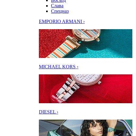
Восход
Слава
Спецназ
EMPORIO ARMANI ›
MICHAEL KORS ›
DIESEL ›