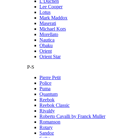
L'Duchen
Lee Cooper
Lotus
Mark Maddox
Maserati
Michael Kors
Morellato
Nautica
Obaku
Orient
Orient Star
P-S
Pierre Petit
Police
Puma
Quantum
Reebok
Reebok Classic
Rivaldy
Roberto Cavalli by Franck Muller
Romanson
Rotary
Sandoz