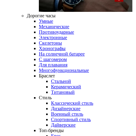
Дорогие часы
Умные
Механические
Противоударные
Электронные
Скелетоны
Хронографы
На солнечной батарее
С шагомером
Для плавания
Многофункциональные
Браслет
Стальной
Керамический
Титановый
Стиль
Классический стиль
Дизайнерские
Военный стиль
Спортивный стиль
Дайверские
Топ-бренды
Epos