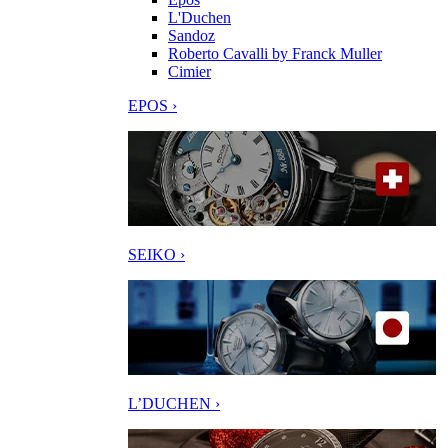
L'Duchen
Sandoz
Roberto Cavalli by Franck Muller
Cimier
EPOS ›
SEIKO ›
L’DUCHEN ›