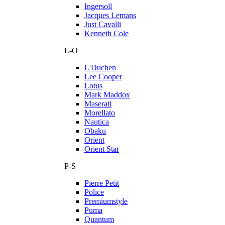
Ingersoll
Jacques Lemans
Just Cavalli
Kenneth Cole
L-O
L'Duchen
Lee Cooper
Lotus
Mark Maddox
Maserati
Morellato
Nautica
Obaku
Orient
Orient Star
P-S
Pierre Petit
Police
Premiumstyle
Puma
Quantum