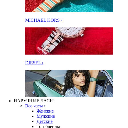
MICHAEL KORS ›
DIESEL ›
НАРУЧНЫЕ ЧАСЫ
Все часы ›
Женские
Мужские
Детские
Топ-бренды