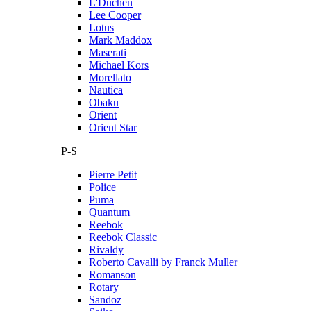
L'Duchen
Lee Cooper
Lotus
Mark Maddox
Maserati
Michael Kors
Morellato
Nautica
Obaku
Orient
Orient Star
P-S
Pierre Petit
Police
Puma
Quantum
Reebok
Reebok Classic
Rivaldy
Roberto Cavalli by Franck Muller
Romanson
Rotary
Sandoz