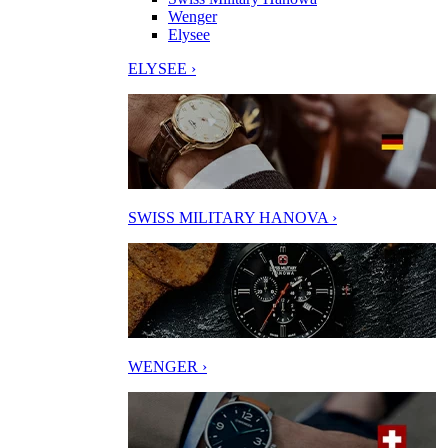
Wenger
Elysee
ELYSEE ›
SWISS MILITARY HANOVA ›
WENGER ›