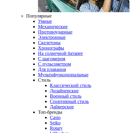
Популярные
Умные
Механические
Противоударные
Электронные
Скелетоны
Хронографы
На солнечной батарее
С шагомером
С пульсометром
Для плавания
Мультифункциональные
Стиль
Классический стиль
Дизайнерские
Военный стиль
Спортивный стиль
Дайверские
Топ-бренды
Casio
Seiko
Rotary