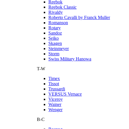
Reebok
Reebok Classic
Rivaldy
Roberto Cavalli by Franck Muller
Romanson
Rotary
Sandoz
Seiko
Skagen
Steinmeyer
Storm
Swiss Military Hanowa
T-W
Timex
Tissot
Trussardi
VERSUS Versace
Viceroy
Wainer
Wenger
В-С