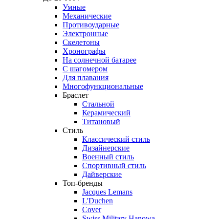
Умные
Механические
Противоударные
Электронные
Скелетоны
Хронографы
На солнечной батарее
С шагомером
Для плавания
Многофункциональные
Браслет
Стальной
Керамический
Титановый
Стиль
Классический стиль
Дизайнерские
Военный стиль
Спортивный стиль
Дайверские
Топ-бренды
Jacques Lemans
L'Duchen
Cover
Swiss Military Hanowa