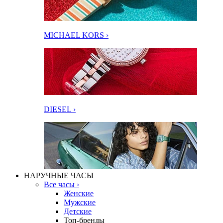
MICHAEL KORS ›
DIESEL ›
НАРУЧНЫЕ ЧАСЫ
Все часы ›
Женские
Мужские
Детские
Топ-бренды