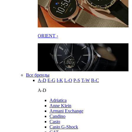
ORIENT ›
Все бренды
A-D
E-G
I-K
L-O
P-S
T-W
В-С
A-D
Adriatica
Anne Klein
Armani Exchange
Candino
Casio
Casio G-Shock