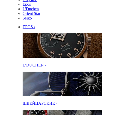
Epos
L'Duchen
Orient Star
Seiko
EPOS ›
L’DUCHEN ›
ШВЕЙЦАРСКИЕ ›