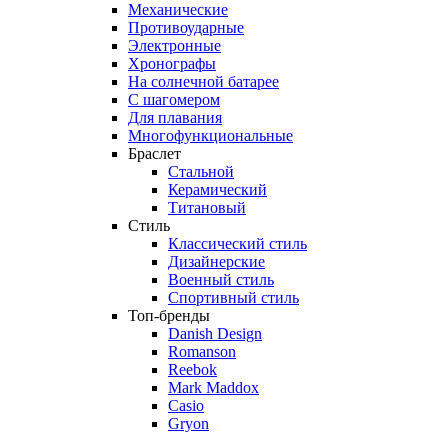
Механические
Противоударные
Электронные
Хронографы
На солнечной батарее
С шагомером
Для плавания
Многофункциональные
Браслет
Стальной
Керамический
Титановый
Стиль
Классический стиль
Дизайнерские
Военный стиль
Спортивный стиль
Топ-бренды
Danish Design
Romanson
Reebok
Mark Maddox
Casio
Gryon