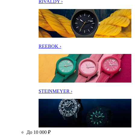
RIVALDY ›
REEBOK ›
STEINMEYER ›
До 10 000 ₽