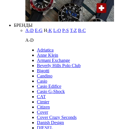
БРЕНДЫ
A-D
E-G
H
-K
L-O
P-S
T-Z
В-С
A-D
Adriatica
Anne Klein
Armani Exchange
Beverly Hills Polo Club
Bigotti
Candino
Casio
Casio Edifice
Casio G-Shock
CAT
Cimier
Citizen
Cover
Cover Crazy Seconds
Danish Design
DIESEL