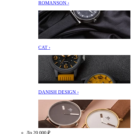
ROMANSON ›
CAT ›
DANISH DESIGN ›
До 20 000 ₽