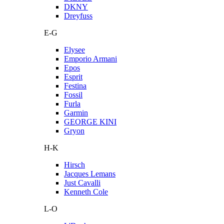
DKNY
Dreyfuss
E-G
Elysee
Emporio Armani
Epos
Esprit
Festina
Fossil
Furla
Garmin
GEORGE KINI
Gryon
H-K
Hirsch
Jacques Lemans
Just Cavalli
Kenneth Cole
L-O