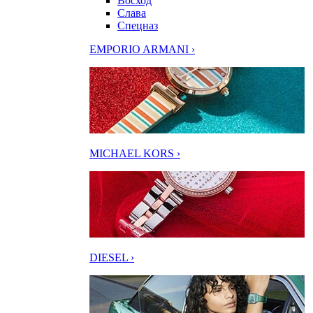
Восход
Слава
Спецназ
EMPORIO ARMANI ›
MICHAEL KORS ›
DIESEL ›