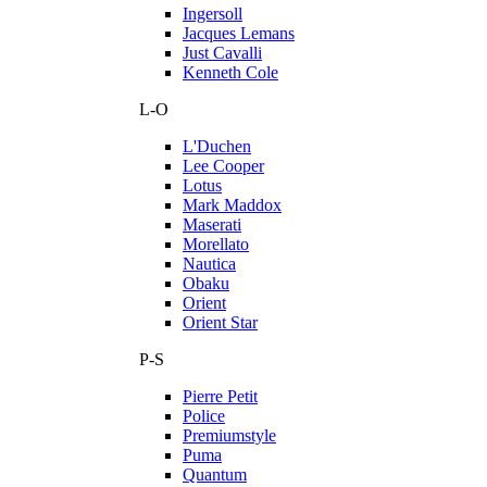
Ingersoll
Jacques Lemans
Just Cavalli
Kenneth Cole
L-O
L'Duchen
Lee Cooper
Lotus
Mark Maddox
Maserati
Morellato
Nautica
Obaku
Orient
Orient Star
P-S
Pierre Petit
Police
Premiumstyle
Puma
Quantum