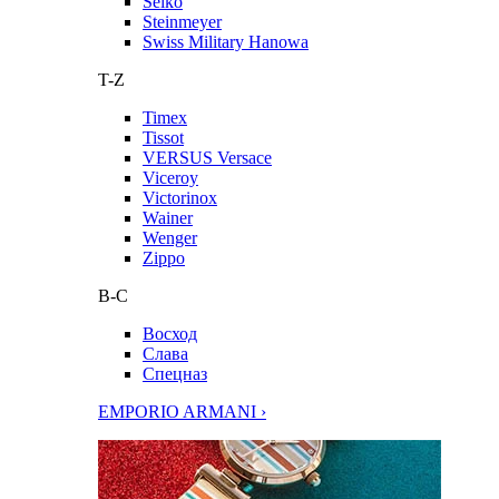
Seiko
Steinmeyer
Swiss Military Hanowa
T-Z
Timex
Tissot
VERSUS Versace
Viceroy
Victorinox
Wainer
Wenger
Zippo
В-С
Восход
Слава
Спецназ
EMPORIO ARMANI ›