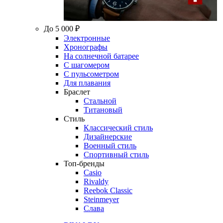
До 5 000 ₽
Электронные
Хронографы
На солнечной батарее
С шагомером
С пульсометром
Для плавания
Браслет
Стальной
Титановый
Стиль
Классический стиль
Дизайнерские
Военный стиль
Спортивный стиль
Топ-бренды
Casio
Rivaldy
Reebok Classic
Steinmeyer
Слава