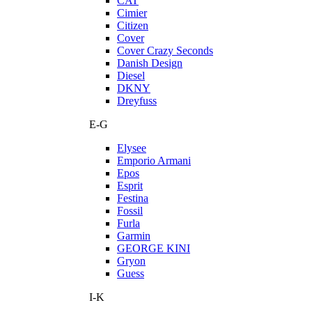
CAT
Cimier
Citizen
Cover
Cover Crazy Seconds
Danish Design
Diesel
DKNY
Dreyfuss
E-G
Elysee
Emporio Armani
Epos
Esprit
Festina
Fossil
Furla
Garmin
GEORGE KINI
Gryon
Guess
I-K