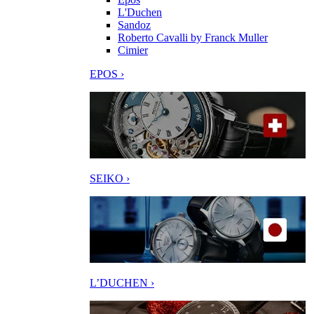
L'Duchen
Sandoz
Roberto Cavalli by Franck Muller
Cimier
EPOS ›
SEIKO ›
L’DUCHEN ›