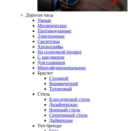
Дорогие часы
Умные
Механические
Противоударные
Электронные
Скелетоны
Хронографы
На солнечной батарее
С шагомером
Для плавания
Многофункциональные
Браслет
Стальной
Керамический
Титановый
Стиль
Классический стиль
Дизайнерские
Военный стиль
Спортивный стиль
Дайверские
Топ-бренды
Epos