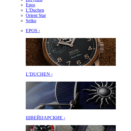
Epos
L'Duchen
Orient Star
Seiko
EPOS ›
L’DUCHEN ›
ШВЕЙЦАРСКИЕ ›