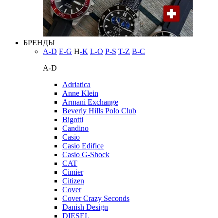
БРЕНДЫ
A-D
E-G
H
-K
L-O
P-S
T-Z
В-С
A-D
Adriatica
Anne Klein
Armani Exchange
Beverly Hills Polo Club
Bigotti
Candino
Casio
Casio Edifice
Casio G-Shock
CAT
Cimier
Citizen
Cover
Cover Crazy Seconds
Danish Design
DIESEL