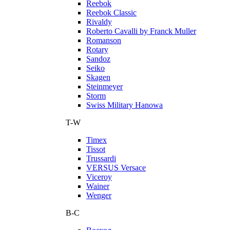
Reebok
Reebok Classic
Rivaldy
Roberto Cavalli by Franck Muller
Romanson
Rotary
Sandoz
Seiko
Skagen
Steinmeyer
Storm
Swiss Military Hanowa
T-W
Timex
Tissot
Trussardi
VERSUS Versace
Viceroy
Wainer
Wenger
В-С