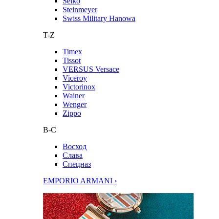
Seiko
Steinmeyer
Swiss Military Hanowa
T-Z
Timex
Tissot
VERSUS Versace
Viceroy
Victorinox
Wainer
Wenger
Zippo
В-С
Восход
Слава
Спецназ
EMPORIO ARMANI ›