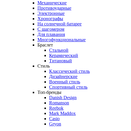
Механические
Противоударные
Электронные
Хронографы
На солнечной батарее
С шагомером
Для плавания
Многофункциональные
Браслет
Стальной
Керамический
Титановый
Стиль
Классический стиль
Дизайнерские
Военный стиль
Спортивный стиль
Топ-бренды
Danish Design
Romanson
Reebok
Mark Maddox
Casio
Gryon