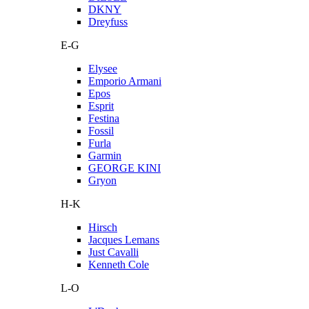
DKNY
Dreyfuss
E-G
Elysee
Emporio Armani
Epos
Esprit
Festina
Fossil
Furla
Garmin
GEORGE KINI
Gryon
H-K
Hirsch
Jacques Lemans
Just Cavalli
Kenneth Cole
L-O