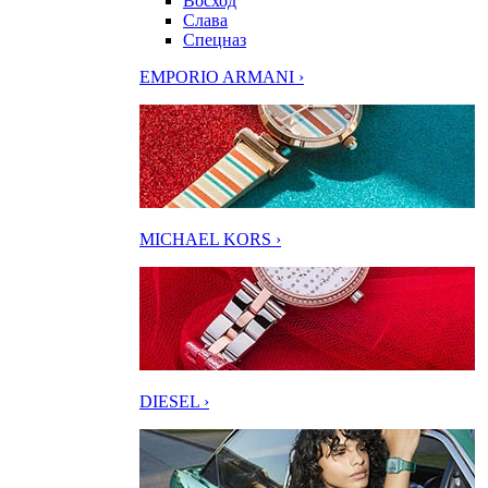
Восход
Слава
Спецназ
EMPORIO ARMANI ›
MICHAEL KORS ›
DIESEL ›