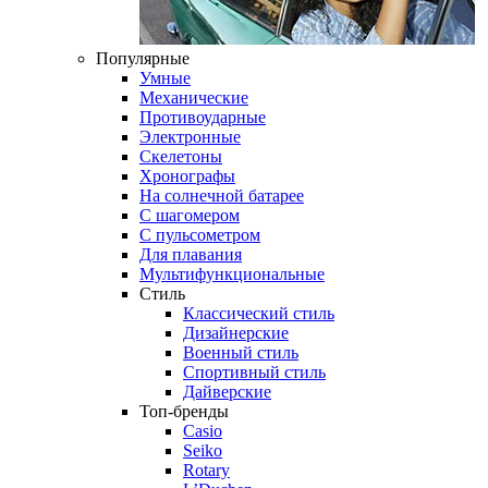
Популярные
Умные
Механические
Противоударные
Электронные
Скелетоны
Хронографы
На солнечной батарее
С шагомером
С пульсометром
Для плавания
Мультифункциональные
Стиль
Классический стиль
Дизайнерские
Военный стиль
Спортивный стиль
Дайверские
Топ-бренды
Casio
Seiko
Rotary