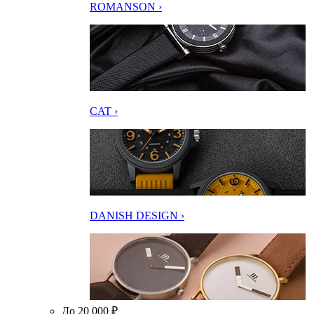
ROMANSON ›
CAT ›
DANISH DESIGN ›
До 20 000 ₽