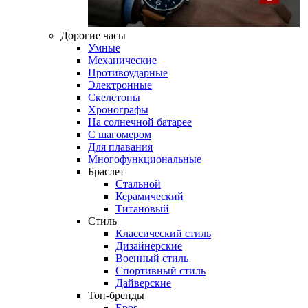
Дорогие часы
Умные
Механические
Противоударные
Электронные
Скелетоны
Хронографы
На солнечной батарее
С шагомером
Для плавания
Многофункциональные
Браслет
Стальной
Керамический
Титановый
Стиль
Классический стиль
Дизайнерские
Военный стиль
Спортивный стиль
Дайверские
Топ-бренды
Epos