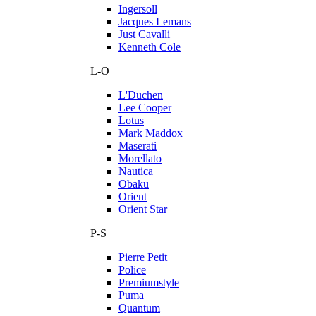
Ingersoll
Jacques Lemans
Just Cavalli
Kenneth Cole
L-O
L'Duchen
Lee Cooper
Lotus
Mark Maddox
Maserati
Morellato
Nautica
Obaku
Orient
Orient Star
P-S
Pierre Petit
Police
Premiumstyle
Puma
Quantum