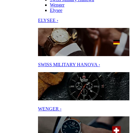
Wenger
Elysee
ELYSEE ›
SWISS MILITARY HANOVA ›
WENGER ›