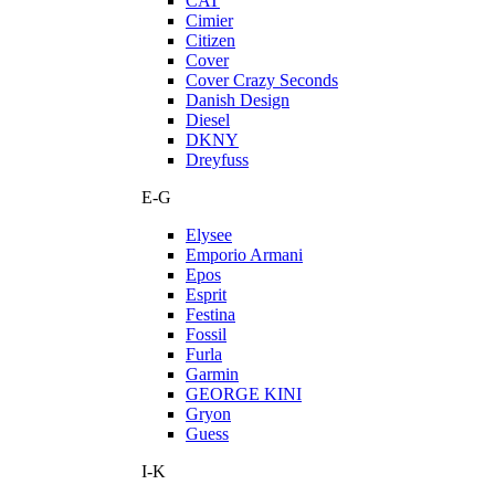
CAT
Cimier
Citizen
Cover
Cover Crazy Seconds
Danish Design
Diesel
DKNY
Dreyfuss
E-G
Elysee
Emporio Armani
Epos
Esprit
Festina
Fossil
Furla
Garmin
GEORGE KINI
Gryon
Guess
I-K