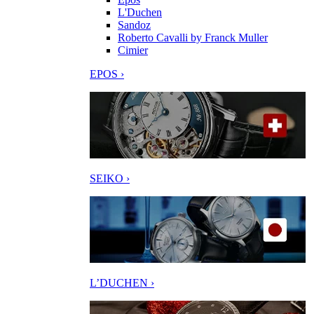
L'Duchen
Sandoz
Roberto Cavalli by Franck Muller
Cimier
EPOS ›
SEIKO ›
L’DUCHEN ›