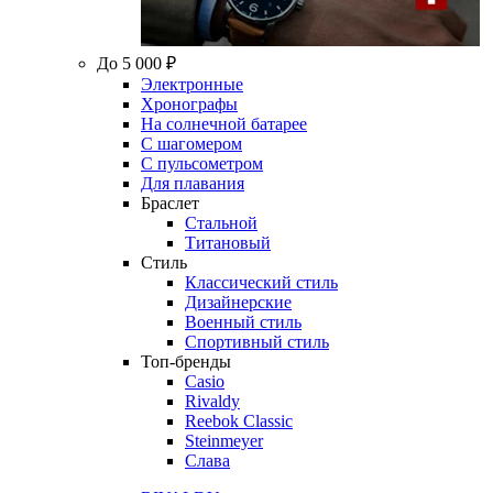
До 5 000 ₽
Электронные
Хронографы
На солнечной батарее
С шагомером
С пульсометром
Для плавания
Браслет
Стальной
Титановый
Стиль
Классический стиль
Дизайнерские
Военный стиль
Спортивный стиль
Топ-бренды
Casio
Rivaldy
Reebok Classic
Steinmeyer
Слава