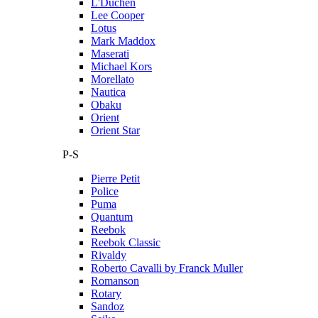
L'Duchen
Lee Cooper
Lotus
Mark Maddox
Maserati
Michael Kors
Morellato
Nautica
Obaku
Orient
Orient Star
P-S
Pierre Petit
Police
Puma
Quantum
Reebok
Reebok Classic
Rivaldy
Roberto Cavalli by Franck Muller
Romanson
Rotary
Sandoz