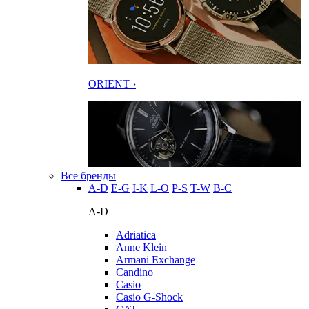
ORIENT ›
Все бренды
A-D
E-G
I-K
L-O
P-S
T-W
В-С
A-D
Adriatica
Anne Klein
Armani Exchange
Candino
Casio
Casio G-Shock