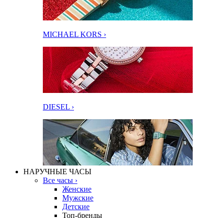
MICHAEL KORS ›
DIESEL ›
НАРУЧНЫЕ ЧАСЫ
Все часы ›
Женские
Мужские
Детские
Топ-бренды