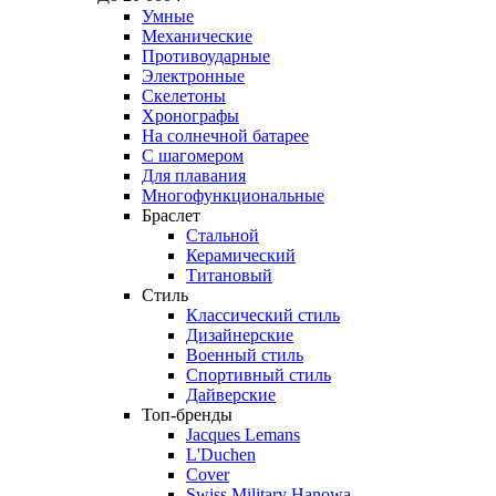
Умные
Механические
Противоударные
Электронные
Скелетоны
Хронографы
На солнечной батарее
С шагомером
Для плавания
Многофункциональные
Браслет
Стальной
Керамический
Титановый
Стиль
Классический стиль
Дизайнерские
Военный стиль
Спортивный стиль
Дайверские
Топ-бренды
Jacques Lemans
L'Duchen
Cover
Swiss Military Hanowa