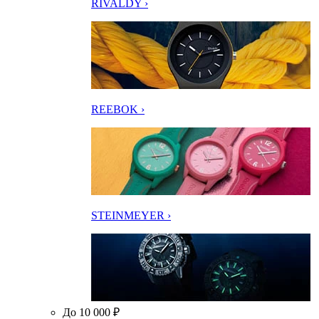
RIVALDY ›
REEBOK ›
STEINMEYER ›
До 10 000 ₽