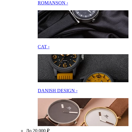
ROMANSON ›
CAT ›
DANISH DESIGN ›
До 20 000 ₽