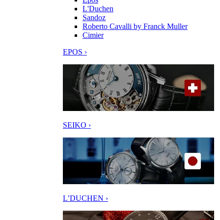
L'Duchen
Sandoz
Roberto Cavalli by Franck Muller
Cimier
EPOS ›
SEIKO ›
L’DUCHEN ›