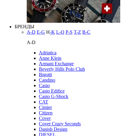
БРЕНДЫ
A-D
E-G
H
-K
L-O
P-S
T-Z
В-С
A-D
Adriatica
Anne Klein
Armani Exchange
Beverly Hills Polo Club
Bigotti
Candino
Casio
Casio Edifice
Casio G-Shock
CAT
Cimier
Citizen
Cover
Cover Crazy Seconds
Danish Design
DIESEL