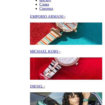
Восход
Слава
Спецназ
EMPORIO ARMANI ›
MICHAEL KORS ›
DIESEL ›