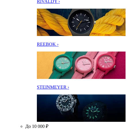
RIVALDY ›
REEBOK ›
STEINMEYER ›
До 10 000 ₽