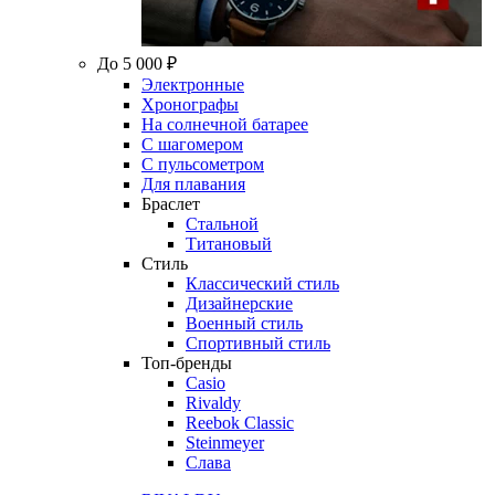
До 5 000 ₽
Электронные
Хронографы
На солнечной батарее
С шагомером
С пульсометром
Для плавания
Браслет
Стальной
Титановый
Стиль
Классический стиль
Дизайнерские
Военный стиль
Спортивный стиль
Топ-бренды
Casio
Rivaldy
Reebok Classic
Steinmeyer
Слава