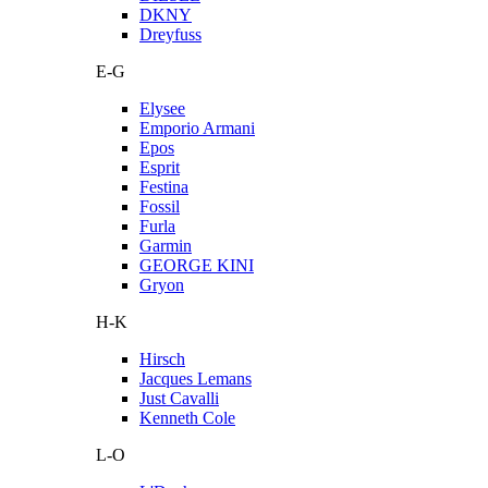
DKNY
Dreyfuss
E-G
Elysee
Emporio Armani
Epos
Esprit
Festina
Fossil
Furla
Garmin
GEORGE KINI
Gryon
H-K
Hirsch
Jacques Lemans
Just Cavalli
Kenneth Cole
L-O