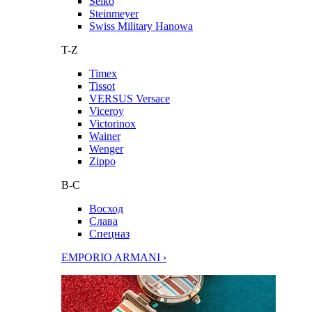
Seiko
Steinmeyer
Swiss Military Hanowa
T-Z
Timex
Tissot
VERSUS Versace
Viceroy
Victorinox
Wainer
Wenger
Zippo
В-С
Восход
Слава
Спецназ
EMPORIO ARMANI ›