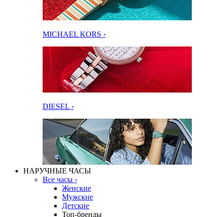
MICHAEL KORS ›
DIESEL ›
НАРУЧНЫЕ ЧАСЫ
Все часы ›
Женские
Мужские
Детские
Топ-бренды