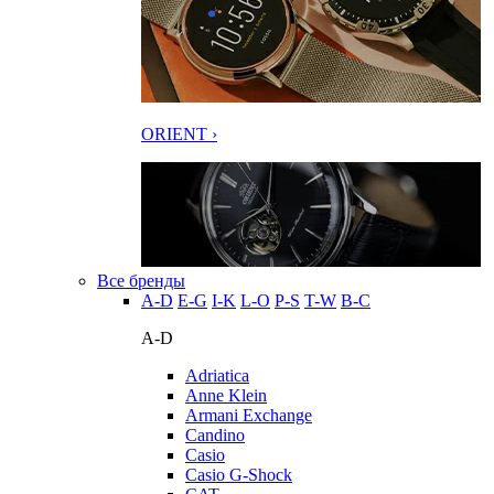
ORIENT ›
Все бренды
A-D
E-G
I-K
L-O
P-S
T-W
В-С
A-D
Adriatica
Anne Klein
Armani Exchange
Candino
Casio
Casio G-Shock