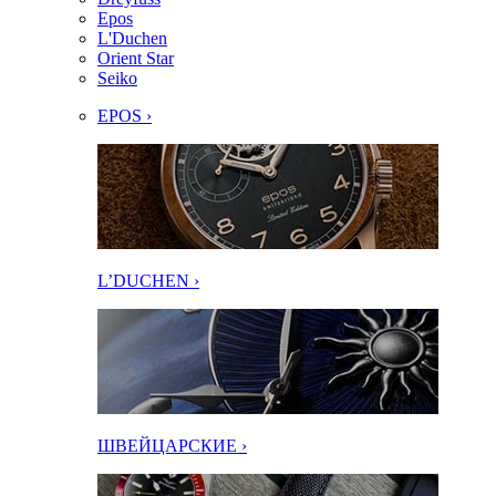
Epos
L'Duchen
Orient Star
Seiko
EPOS ›
L’DUCHEN ›
ШВЕЙЦАРСКИЕ ›