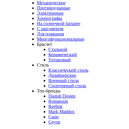
Механические
Противоударные
Электронные
Хронографы
На солнечной батарее
С шагомером
Для плавания
Многофункциональные
Браслет
Стальной
Керамический
Титановый
Стиль
Классический стиль
Дизайнерские
Военный стиль
Спортивный стиль
Топ-бренды
Danish Design
Romanson
Reebok
Mark Maddox
Casio
Gryon