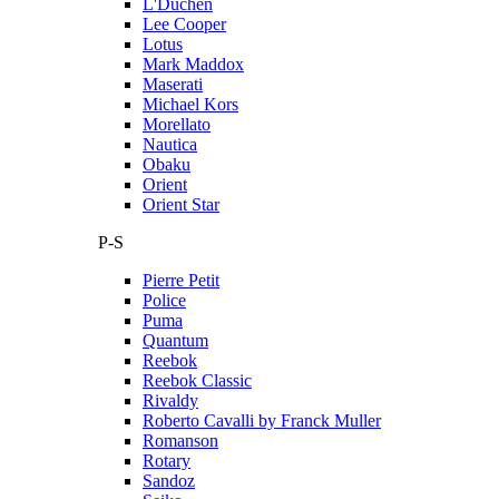
L'Duchen
Lee Cooper
Lotus
Mark Maddox
Maserati
Michael Kors
Morellato
Nautica
Obaku
Orient
Orient Star
P-S
Pierre Petit
Police
Puma
Quantum
Reebok
Reebok Classic
Rivaldy
Roberto Cavalli by Franck Muller
Romanson
Rotary
Sandoz