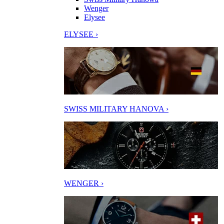
Wenger
Elysee
ELYSEE ›
SWISS MILITARY HANOVA ›
WENGER ›