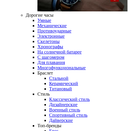
Дорогие часы
Умные
Механические
Противоударные
Электронные
Скелетоны
Хронографы
На солнечной батарее
С шагомером
Для плавания
Многофункциональные
Браслет
Стальной
Керамический
Титановый
Стиль
Классический стиль
Дизайнерские
Военный стиль
Спортивный стиль
Дайверские
Топ-бренды
Epos