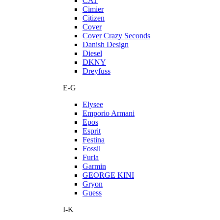
CAT
Cimier
Citizen
Cover
Cover Crazy Seconds
Danish Design
Diesel
DKNY
Dreyfuss
E-G
Elysee
Emporio Armani
Epos
Esprit
Festina
Fossil
Furla
Garmin
GEORGE KINI
Gryon
Guess
I-K