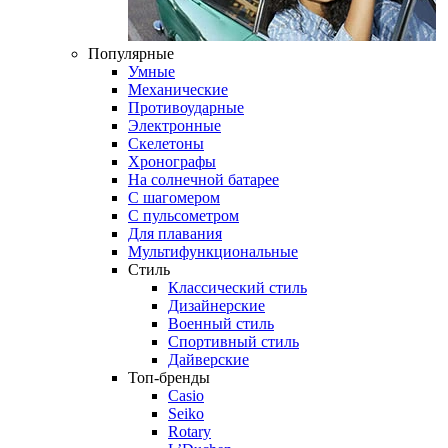
Популярные
Умные
Механические
Противоударные
Электронные
Скелетоны
Хронографы
На солнечной батарее
С шагомером
С пульсометром
Для плавания
Мультифункциональные
Стиль
Классический стиль
Дизайнерские
Военный стиль
Спортивный стиль
Дайверские
Топ-бренды
Casio
Seiko
Rotary