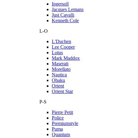
Ingersoll
Jacques Lemans
Just Cavalli
Kenneth Cole
L-O
L'Duchen
Lee Cooper
Lotus
Mark Maddox
Maserati
Morellato
Nautica
Obaku
Orient
Orient Star
P-S
Pierre Petit
Police
Premiumstyle
Puma
Quantum