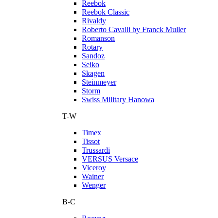
Reebok
Reebok Classic
Rivaldy
Roberto Cavalli by Franck Muller
Romanson
Rotary
Sandoz
Seiko
Skagen
Steinmeyer
Storm
Swiss Military Hanowa
T-W
Timex
Tissot
Trussardi
VERSUS Versace
Viceroy
Wainer
Wenger
В-С