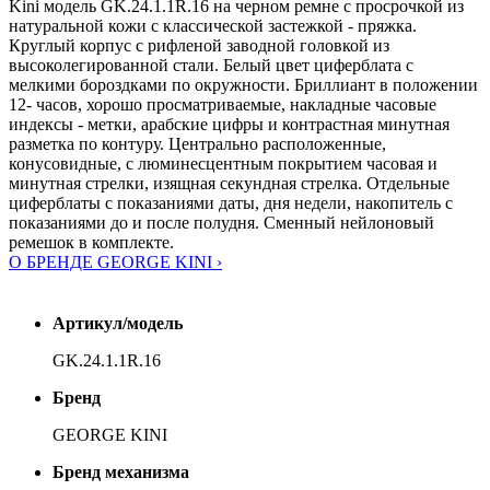
Kini модель GK.24.1.1R.16 на черном ремне с просрочкой из
натуральной кожи с классической застежкой - пряжка.
Круглый корпус с рифленой заводной головкой из
высоколегированной стали. Белый цвет циферблата с
мелкими бороздками по окружности. Бриллиант в положении
12- часов, хорошо просматриваемые, накладные часовые
индексы - метки, арабские цифры и контрастная минутная
разметка по контуру. Центрально расположенные,
конусовидные, с люминесцентным покрытием часовая и
минутная стрелки, изящная секундная стрелка. Отдельные
циферблаты с показаниями даты, дня недели, накопитель с
показаниями до и после полудня. Сменный нейлоновый
ремешок в комплекте.
О БРЕНДЕ GEORGE KINI ›
Артикул/модель
GK.24.1.1R.16
Бренд
GEORGE KINI
Бренд механизма