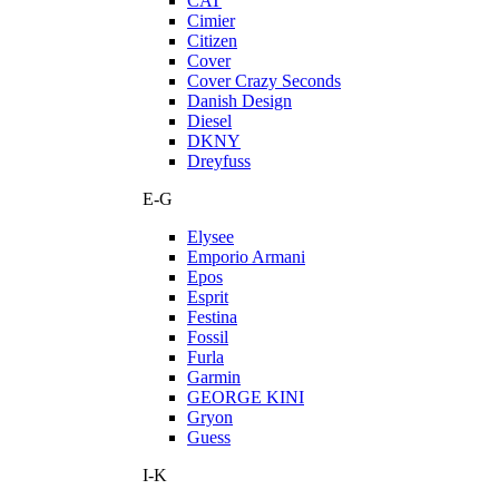
CAT
Cimier
Citizen
Cover
Cover Crazy Seconds
Danish Design
Diesel
DKNY
Dreyfuss
E-G
Elysee
Emporio Armani
Epos
Esprit
Festina
Fossil
Furla
Garmin
GEORGE KINI
Gryon
Guess
I-K