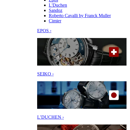
L'Duchen
Sandoz
Roberto Cavalli by Franck Muller
Cimier
EPOS ›
SEIKO ›
L’DUCHEN ›