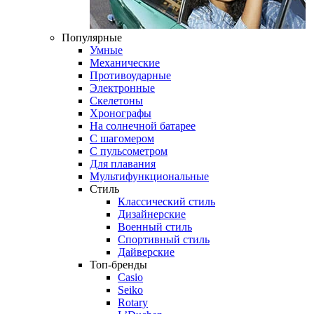
Популярные
Умные
Механические
Противоударные
Электронные
Скелетоны
Хронографы
На солнечной батарее
С шагомером
С пульсометром
Для плавания
Мультифункциональные
Стиль
Классический стиль
Дизайнерские
Военный стиль
Спортивный стиль
Дайверские
Топ-бренды
Casio
Seiko
Rotary