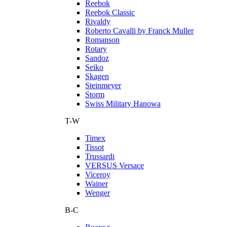
Reebok
Reebok Classic
Rivaldy
Roberto Cavalli by Franck Muller
Romanson
Rotary
Sandoz
Seiko
Skagen
Steinmeyer
Storm
Swiss Military Hanowa
T-W
Timex
Tissot
Trussardi
VERSUS Versace
Viceroy
Wainer
Wenger
В-С