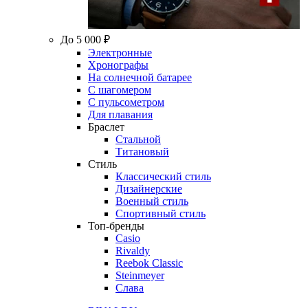
До 5 000 ₽
Электронные
Хронографы
На солнечной батарее
С шагомером
С пульсометром
Для плавания
Браслет
Стальной
Титановый
Стиль
Классический стиль
Дизайнерские
Военный стиль
Спортивный стиль
Топ-бренды
Casio
Rivaldy
Reebok Classic
Steinmeyer
Слава