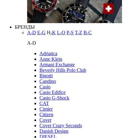
БРЕНДЫ
A-D
E-G
H
-K
L-O
P-S
T-Z
В-С
A-D
Adriatica
Anne Klein
Armani Exchange
Beverly Hills Polo Club
Bigotti
Candino
Casio
Casio Edifice
Casio G-Shock
CAT
Cimier
Citizen
Cover
Cover Crazy Seconds
Danish Design
DIESEL