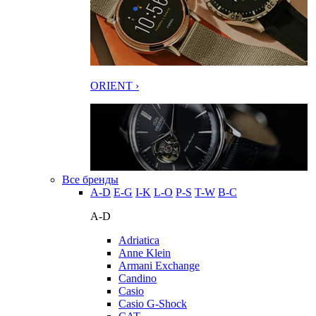
ORIENT ›
Все бренды
A-D
E-G
I-K
L-O
P-S
T-W
В-С
A-D
Adriatica
Anne Klein
Armani Exchange
Candino
Casio
Casio G-Shock