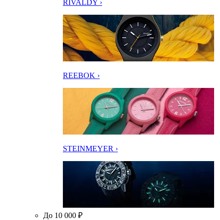
RIVALDY ›
REEBOK ›
STEINMEYER ›
До 10 000 ₽