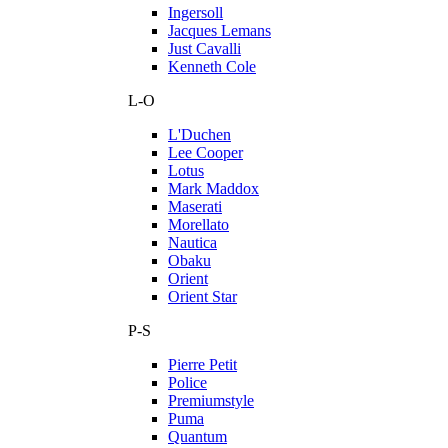
Ingersoll
Jacques Lemans
Just Cavalli
Kenneth Cole
L-O
L'Duchen
Lee Cooper
Lotus
Mark Maddox
Maserati
Morellato
Nautica
Obaku
Orient
Orient Star
P-S
Pierre Petit
Police
Premiumstyle
Puma
Quantum