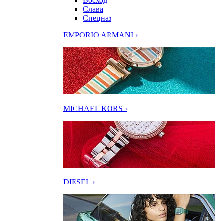
Восход
Слава
Спецназ
EMPORIO ARMANI ›
MICHAEL KORS ›
DIESEL ›