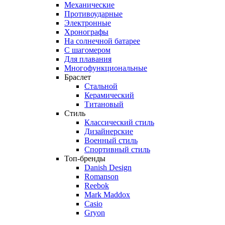
Механические
Противоударные
Электронные
Хронографы
На солнечной батарее
С шагомером
Для плавания
Многофункциональные
Браслет
Стальной
Керамический
Титановый
Стиль
Классический стиль
Дизайнерские
Военный стиль
Спортивный стиль
Топ-бренды
Danish Design
Romanson
Reebok
Mark Maddox
Casio
Gryon