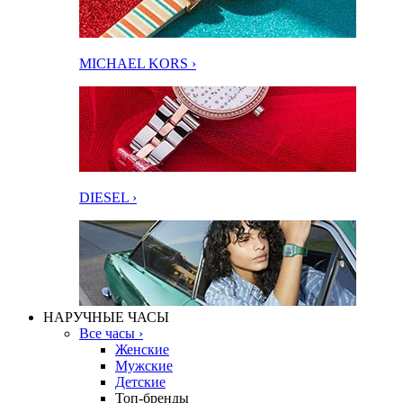
MICHAEL KORS ›
DIESEL ›
НАРУЧНЫЕ ЧАСЫ
Все часы ›
Женские
Мужские
Детские
Топ-бренды