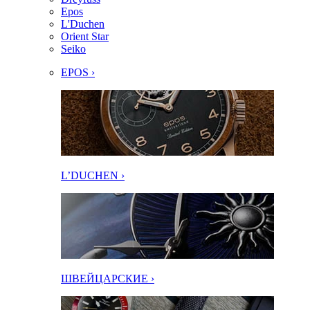
Epos
L'Duchen
Orient Star
Seiko
EPOS ›
L’DUCHEN ›
ШВЕЙЦАРСКИЕ ›