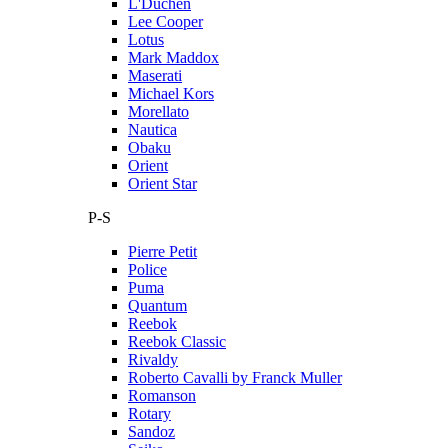
L'Duchen
Lee Cooper
Lotus
Mark Maddox
Maserati
Michael Kors
Morellato
Nautica
Obaku
Orient
Orient Star
P-S
Pierre Petit
Police
Puma
Quantum
Reebok
Reebok Classic
Rivaldy
Roberto Cavalli by Franck Muller
Romanson
Rotary
Sandoz