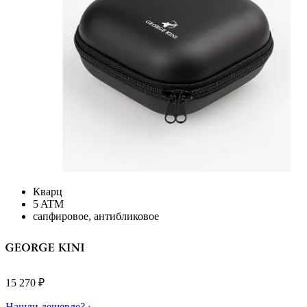
Кварц
5 ATM
сапфировое, антибликовое
15 270
₽
Нашли дешевле? ›