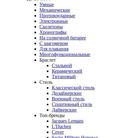
Умные
Механические
Противоударные
Электронные
Скелетоны
Хронографы
На солнечной батарее
С шагомером
Для плавания
Многофункциональные
Браслет
Стальной
Керамический
Титановый
Стиль
Классический стиль
Дизайнерские
Военный стиль
Спортивный стиль
Дайверские
Топ-бренды
Jacques Lemans
L'Duchen
Cover
Swiss Military Hanowa