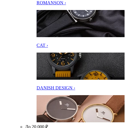
ROMANSON ›
CAT ›
DANISH DESIGN ›
До 20 000 ₽