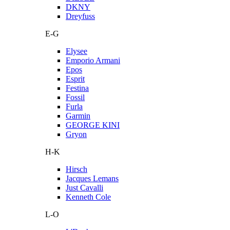
DKNY
Dreyfuss
E-G
Elysee
Emporio Armani
Epos
Esprit
Festina
Fossil
Furla
Garmin
GEORGE KINI
Gryon
H-K
Hirsch
Jacques Lemans
Just Cavalli
Kenneth Cole
L-O