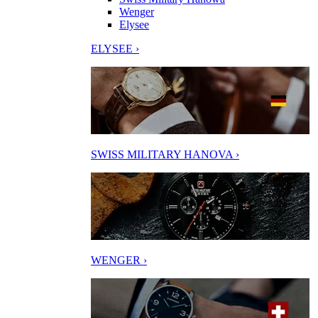
Wenger
Elysee
ELYSEE ›
SWISS MILITARY HANOVA ›
WENGER ›