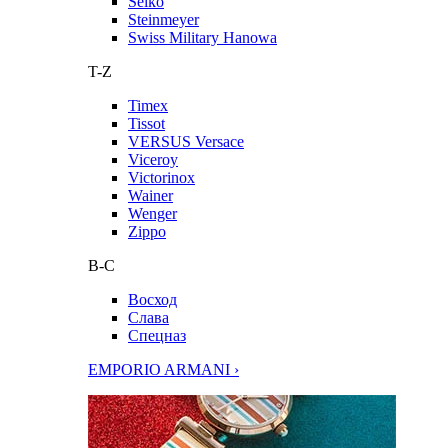
Seiko
Steinmeyer
Swiss Military Hanowa
T-Z
Timex
Tissot
VERSUS Versace
Viceroy
Victorinox
Wainer
Wenger
Zippo
В-С
Восход
Слава
Спецназ
EMPORIO ARMANI ›