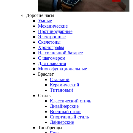
Дорогие часы
Умные
Механические
Противоударные
Электронные
Скелетоны
Хронографы
На солнечной батарее
С шагомером
Для плавания
Многофункциональные
Браслет
Стальной
Керамический
Титановый
Стиль
Классический стиль
Дизайнерские
Военный стиль
Спортивный стиль
Дайверские
Топ-бренды
Epos