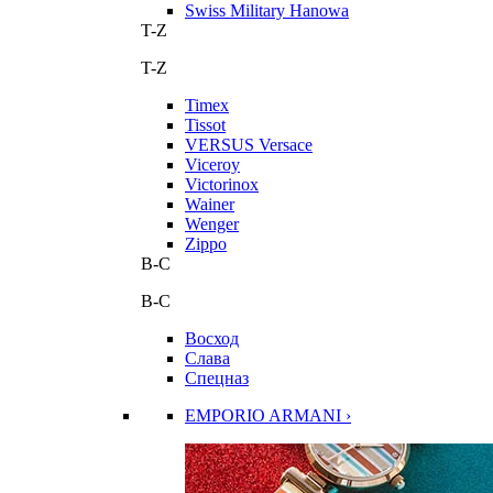
Swiss Military Hanowa
T-Z
T-Z
Timex
Tissot
VERSUS Versace
Viceroy
Victorinox
Wainer
Wenger
Zippo
В-С
В-С
Восход
Слава
Спецназ
EMPORIO ARMANI ›