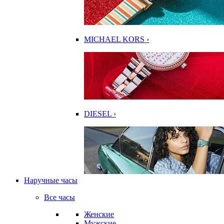
MICHAEL KORS ›
DIESEL ›
Наручные часы
Все часы
Женские
Мужские