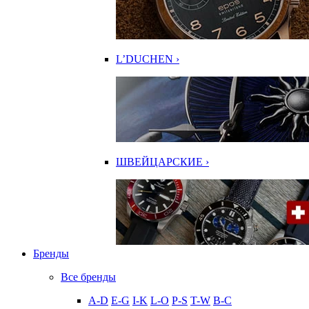
L’DUCHEN ›
ШВЕЙЦАРСКИЕ ›
Бренды
Все бренды
A-D
E-G
I-K
L-O
P-S
T-W
В-С