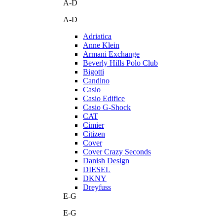
A-D
A-D
Adriatica
Anne Klein
Armani Exchange
Beverly Hills Polo Club
Bigotti
Candino
Casio
Casio Edifice
Casio G-Shock
CAT
Cimier
Citizen
Cover
Cover Crazy Seconds
Danish Design
DIESEL
DKNY
Dreyfuss
E-G
E-G