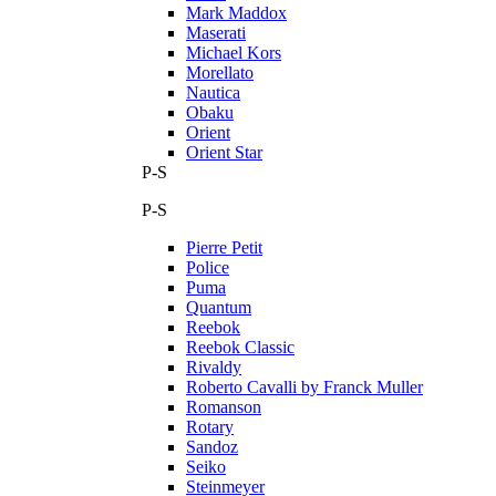
Mark Maddox
Maserati
Michael Kors
Morellato
Nautica
Obaku
Orient
Orient Star
P-S
P-S
Pierre Petit
Police
Puma
Quantum
Reebok
Reebok Classic
Rivaldy
Roberto Cavalli by Franck Muller
Romanson
Rotary
Sandoz
Seiko
Steinmeyer