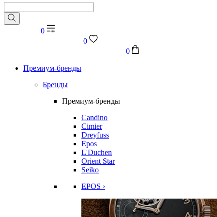
0
0
0
Премиум-бренды
Бренды
Премиум-бренды
Candino
Cimier
Dreyfuss
Epos
L'Duchen
Orient Star
Seiko
EPOS ›