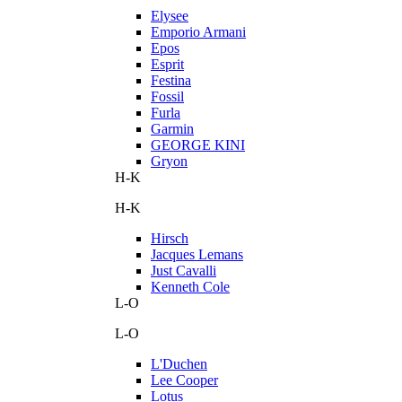
Elysee
Emporio Armani
Epos
Esprit
Festina
Fossil
Furla
Garmin
GEORGE KINI
Gryon
H-K
H-K
Hirsch
Jacques Lemans
Just Cavalli
Kenneth Cole
L-O
L-O
L'Duchen
Lee Cooper
Lotus