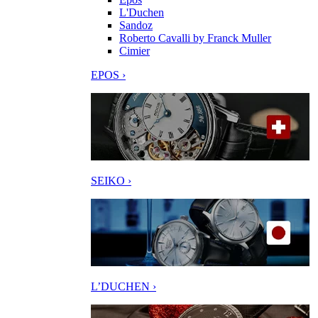
L'Duchen
Sandoz
Roberto Cavalli by Franck Muller
Cimier
EPOS ›
SEIKO ›
L’DUCHEN ›