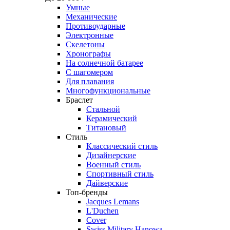
Умные
Механические
Противоударные
Электронные
Скелетоны
Хронографы
На солнечной батарее
С шагомером
Для плавания
Многофункциональные
Браслет
Стальной
Керамический
Титановый
Стиль
Классический стиль
Дизайнерские
Военный стиль
Спортивный стиль
Дайверские
Топ-бренды
Jacques Lemans
L'Duchen
Cover
Swiss Military Hanowa