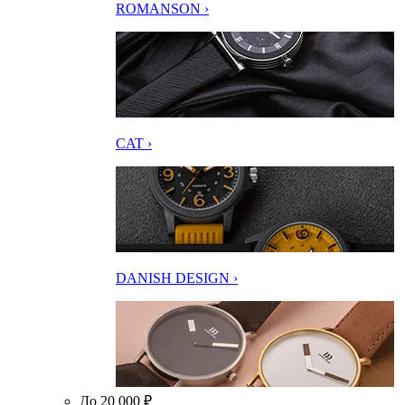
ROMANSON ›
CAT ›
DANISH DESIGN ›
До 20 000 ₽