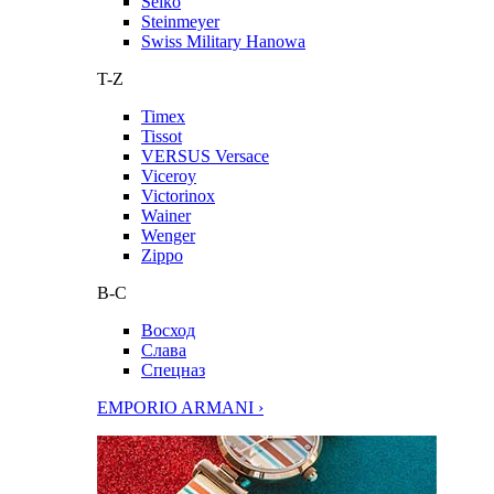
Seiko
Steinmeyer
Swiss Military Hanowa
T-Z
Timex
Tissot
VERSUS Versace
Viceroy
Victorinox
Wainer
Wenger
Zippo
В-С
Восход
Слава
Спецназ
EMPORIO ARMANI ›