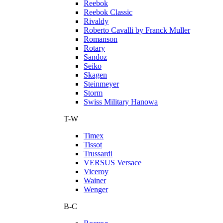
Reebok
Reebok Classic
Rivaldy
Roberto Cavalli by Franck Muller
Romanson
Rotary
Sandoz
Seiko
Skagen
Steinmeyer
Storm
Swiss Military Hanowa
T-W
Timex
Tissot
Trussardi
VERSUS Versace
Viceroy
Wainer
Wenger
В-С