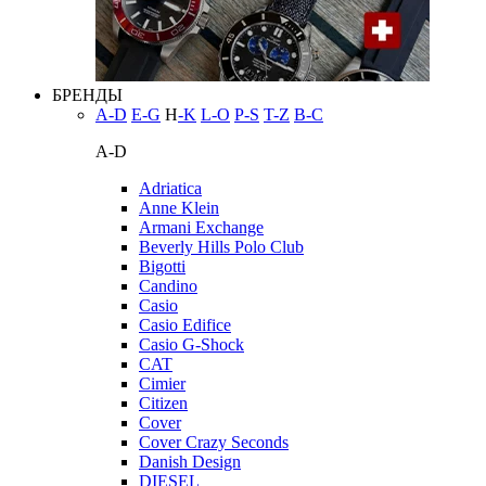
БРЕНДЫ
A-D
E-G
H
-K
L-O
P-S
T-Z
В-С
A-D
Adriatica
Anne Klein
Armani Exchange
Beverly Hills Polo Club
Bigotti
Candino
Casio
Casio Edifice
Casio G-Shock
CAT
Cimier
Citizen
Cover
Cover Crazy Seconds
Danish Design
DIESEL