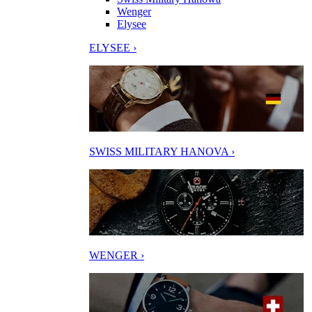
Wenger
Elysee
ELYSEE ›
SWISS MILITARY HANOVA ›
WENGER ›