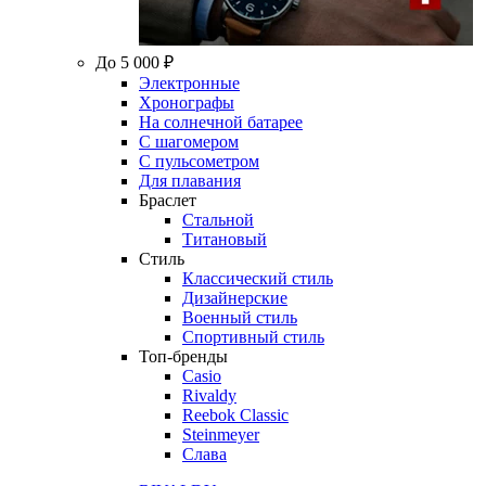
До 5 000 ₽
Электронные
Хронографы
На солнечной батарее
С шагомером
С пульсометром
Для плавания
Браслет
Стальной
Титановый
Стиль
Классический стиль
Дизайнерские
Военный стиль
Спортивный стиль
Топ-бренды
Casio
Rivaldy
Reebok Classic
Steinmeyer
Слава