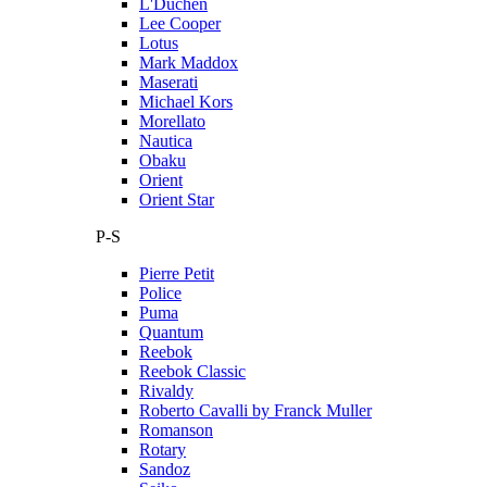
L'Duchen
Lee Cooper
Lotus
Mark Maddox
Maserati
Michael Kors
Morellato
Nautica
Obaku
Orient
Orient Star
P-S
Pierre Petit
Police
Puma
Quantum
Reebok
Reebok Classic
Rivaldy
Roberto Cavalli by Franck Muller
Romanson
Rotary
Sandoz