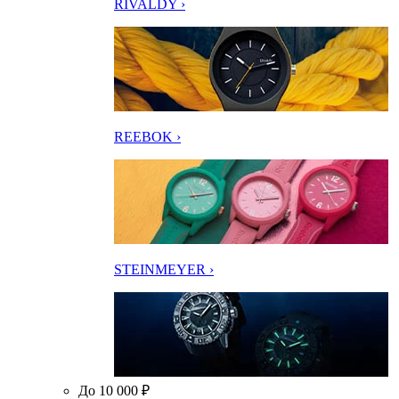
RIVALDY ›
REEBOK ›
STEINMEYER ›
До 10 000 ₽