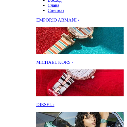
Восход
Слава
Спецназ
EMPORIO ARMANI ›
MICHAEL KORS ›
DIESEL ›