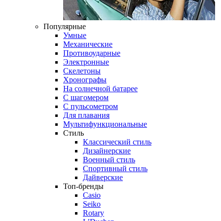
Популярные
Умные
Механические
Противоударные
Электронные
Скелетоны
Хронографы
На солнечной батарее
С шагомером
С пульсометром
Для плавания
Мультифункциональные
Стиль
Классический стиль
Дизайнерские
Военный стиль
Спортивный стиль
Дайверские
Топ-бренды
Casio
Seiko
Rotary