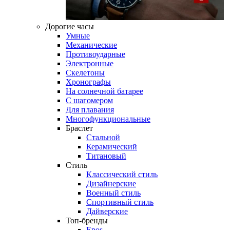
Дорогие часы
Умные
Механические
Противоударные
Электронные
Скелетоны
Хронографы
На солнечной батарее
С шагомером
Для плавания
Многофункциональные
Браслет
Стальной
Керамический
Титановый
Стиль
Классический стиль
Дизайнерские
Военный стиль
Спортивный стиль
Дайверские
Топ-бренды
Epos