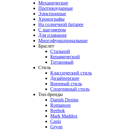
Механические
Противоударные
Электронные
Хронографы
На солнечной батарее
С шагомером
Для плавания
Многофункциональные
Браслет
Стальной
Керамический
Титановый
Стиль
Классический стиль
Дизайнерские
Военный стиль
Спортивный стиль
Топ-бренды
Danish Design
Romanson
Reebok
Mark Maddox
Casio
Gryon