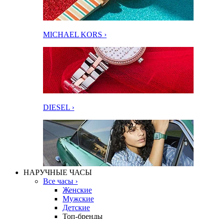
MICHAEL KORS ›
DIESEL ›
НАРУЧНЫЕ ЧАСЫ
Все часы ›
Женские
Мужские
Детские
Топ-бренды