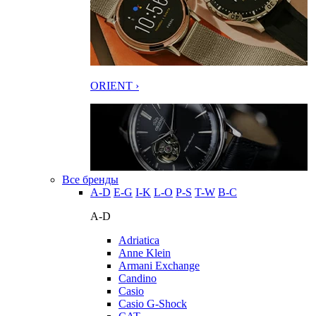
ORIENT ›
Все бренды
A-D
E-G
I-K
L-O
P-S
T-W
В-С
A-D
Adriatica
Anne Klein
Armani Exchange
Candino
Casio
Casio G-Shock