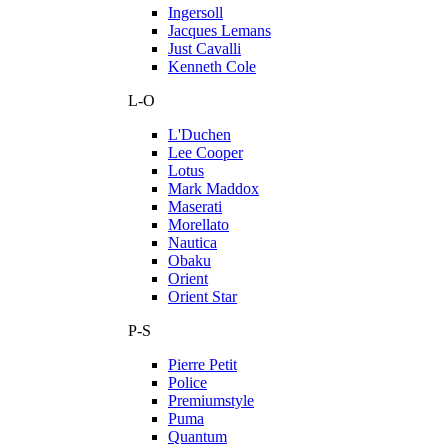
Ingersoll
Jacques Lemans
Just Cavalli
Kenneth Cole
L-O
L'Duchen
Lee Cooper
Lotus
Mark Maddox
Maserati
Morellato
Nautica
Obaku
Orient
Orient Star
P-S
Pierre Petit
Police
Premiumstyle
Puma
Quantum