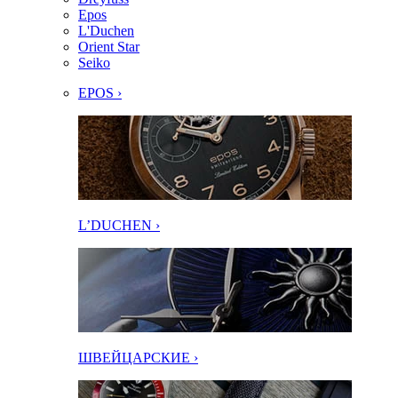
Epos
L'Duchen
Orient Star
Seiko
EPOS ›
L’DUCHEN ›
ШВЕЙЦАРСКИЕ ›