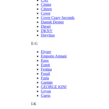
CAT
Cimier
Citizen
Cover
Cover Crazy Seconds
Danish Design
Diesel
DKNY
Dreyfuss
E-G
Elysee
Emporio Armani
Epos
Esprit
Festina
Fossil
Furla
Garmin
GEORGE KINI
Gryon
Guess
I-K