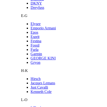
DKNY
Dreyfuss
E-G
Elysee
Emporio Armani
Epos
Esprit
Festina
Fossil
Furla
Garmin
GEORGE KINI
Gryon
H-K
Hirsch
Jacques Lemans
Just Cavalli
Kenneth Cole
L-O