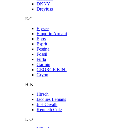
DKNY
Dreyfuss
E-G
Elysee
Emporio Armani
Epos
Esprit
Festina
Fossil
Furla
Garmin
GEORGE KINI
Gryon
H-K
Hirsch
Jacques Lemans
Just Cavalli
Kenneth Cole
L-O