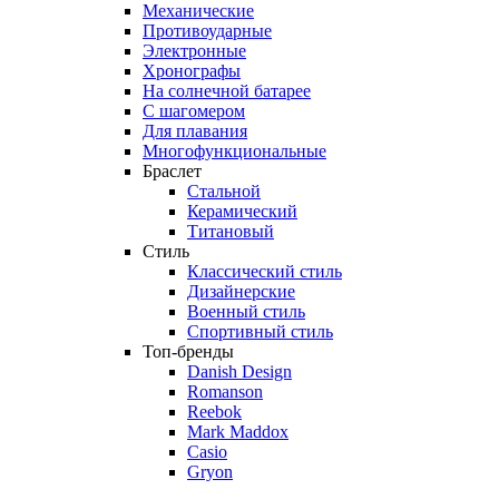
Механические
Противоударные
Электронные
Хронографы
На солнечной батарее
С шагомером
Для плавания
Многофункциональные
Браслет
Стальной
Керамический
Титановый
Стиль
Классический стиль
Дизайнерские
Военный стиль
Спортивный стиль
Топ-бренды
Danish Design
Romanson
Reebok
Mark Maddox
Casio
Gryon