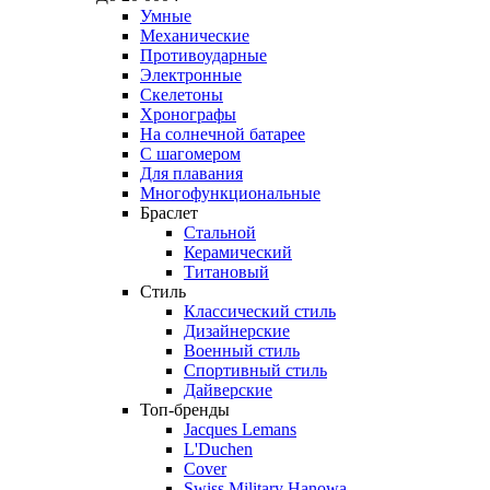
Умные
Механические
Противоударные
Электронные
Скелетоны
Хронографы
На солнечной батарее
С шагомером
Для плавания
Многофункциональные
Браслет
Стальной
Керамический
Титановый
Стиль
Классический стиль
Дизайнерские
Военный стиль
Спортивный стиль
Дайверские
Топ-бренды
Jacques Lemans
L'Duchen
Cover
Swiss Military Hanowa