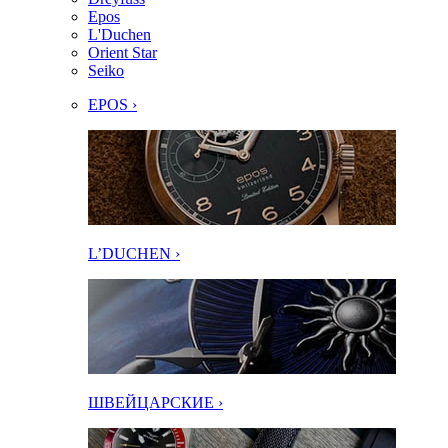
Epos
L'Duchen
Orient Star
Seiko
EPOS ›
L’DUCHEN ›
ШВЕЙЦАРСКИЕ ›