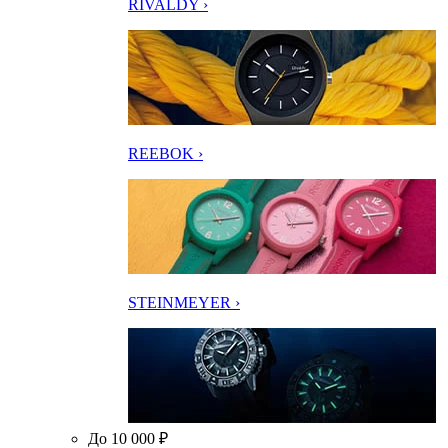
RIVALDY ›
REEBOK ›
STEINMEYER ›
До 10 000 ₽