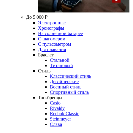
До 5 000 ₽
Электронные
Хронографы
На солнечной батарее
С шагомером
С пульсометром
Для плавания
Браслет
Стальной
Титановый
Стиль
Классический стиль
Дизайнерские
Военный стиль
Спортивный стиль
Топ-бренды
Casio
Rivaldy
Reebok Classic
Steinmeyer
Слава