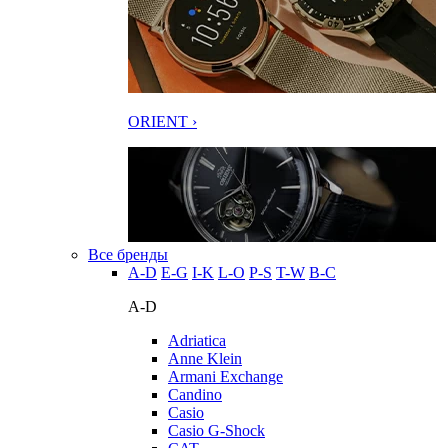
ORIENT ›
Все бренды
A-D
E-G
I-K
L-O
P-S
T-W
В-С
A-D
Adriatica
Anne Klein
Armani Exchange
Candino
Casio
Casio G-Shock