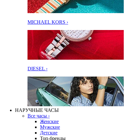
MICHAEL KORS ›
DIESEL ›
НАРУЧНЫЕ ЧАСЫ
Все часы ›
Женские
Мужские
Детские
Топ-бренды