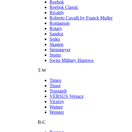
Reebok
Reebok Classic
Rivaldy
Roberto Cavalli by Franck Muller
Romanson
Rotary
Sandoz
Seiko
Skagen
Steinmeyer
Storm
Swiss Military Hanowa
T-W
Timex
Tissot
Trussardi
VERSUS Versace
Viceroy
Wainer
Wenger
В-С