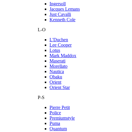
Ingersoll
Jacques Lemans
Just Cavalli
Kenneth Cole
L-O
L'Duchen
Lee Cooper
Lotus
Mark Maddox
Maserati
Morellato
Nautica
Obaku
Orient
Orient Star
P-S
Pierre Petit
Police
Premiumstyle
Puma
Quantum