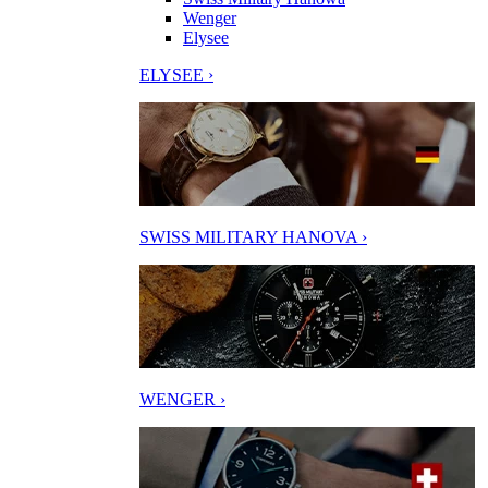
Wenger
Elysee
ELYSEE ›
SWISS MILITARY HANOVA ›
WENGER ›