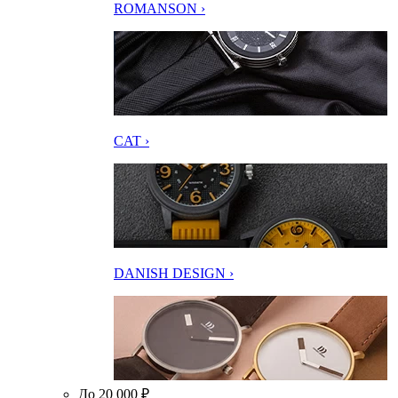
ROMANSON ›
CAT ›
DANISH DESIGN ›
До 20 000 ₽