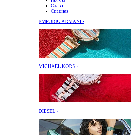
Восход
Слава
Спецназ
EMPORIO ARMANI ›
MICHAEL KORS ›
DIESEL ›