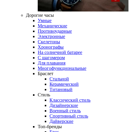
Дорогие часы
Умные
Механические
Противоударные
Электронные
Скелетоны
Хронографы
На солнечной батарее
С шагомером
Для плавания
Многофункциональные
Браслет
Стальной
Керамический
Титановый
Стиль
Классический стиль
Дизайнерские
Военный стиль
Спортивный стиль
Дайверские
Топ-бренды
Epos