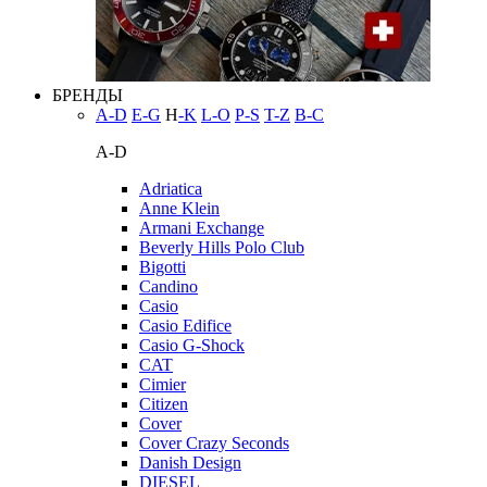
БРЕНДЫ
A-D
E-G
H
-K
L-O
P-S
T-Z
В-С
A-D
Adriatica
Anne Klein
Armani Exchange
Beverly Hills Polo Club
Bigotti
Candino
Casio
Casio Edifice
Casio G-Shock
CAT
Cimier
Citizen
Cover
Cover Crazy Seconds
Danish Design
DIESEL