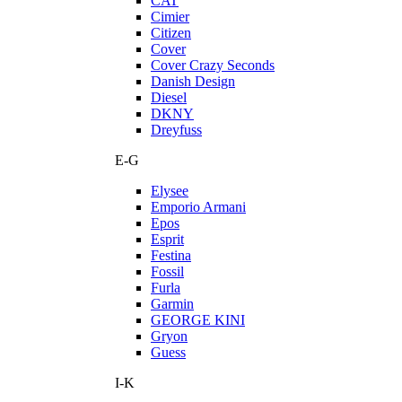
CAT
Cimier
Citizen
Cover
Cover Crazy Seconds
Danish Design
Diesel
DKNY
Dreyfuss
E-G
Elysee
Emporio Armani
Epos
Esprit
Festina
Fossil
Furla
Garmin
GEORGE KINI
Gryon
Guess
I-K