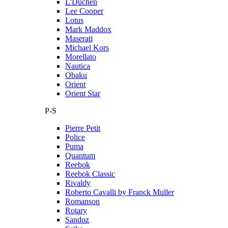
L'Duchen
Lee Cooper
Lotus
Mark Maddox
Maserati
Michael Kors
Morellato
Nautica
Obaku
Orient
Orient Star
P-S
Pierre Petit
Police
Puma
Quantum
Reebok
Reebok Classic
Rivaldy
Roberto Cavalli by Franck Muller
Romanson
Rotary
Sandoz