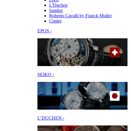
L'Duchen
Sandoz
Roberto Cavalli by Franck Muller
Cimier
EPOS ›
SEIKO ›
L’DUCHEN ›