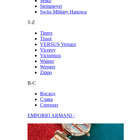
Seiko
Steinmeyer
Swiss Military Hanowa
T-Z
Timex
Tissot
VERSUS Versace
Viceroy
Victorinox
Wainer
Wenger
Zippo
В-С
Восход
Слава
Спецназ
EMPORIO ARMANI ›