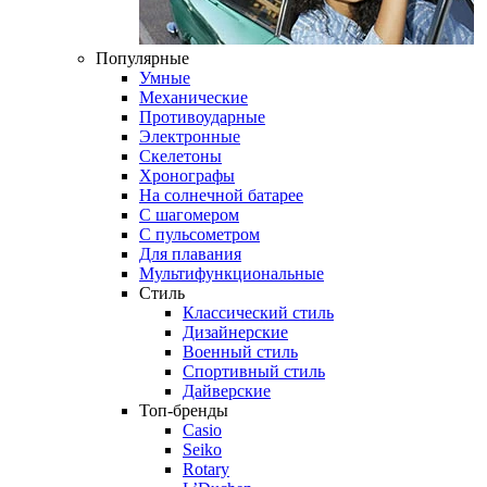
Популярные
Умные
Механические
Противоударные
Электронные
Скелетоны
Хронографы
На солнечной батарее
С шагомером
С пульсометром
Для плавания
Мультифункциональные
Стиль
Классический стиль
Дизайнерские
Военный стиль
Спортивный стиль
Дайверские
Топ-бренды
Casio
Seiko
Rotary