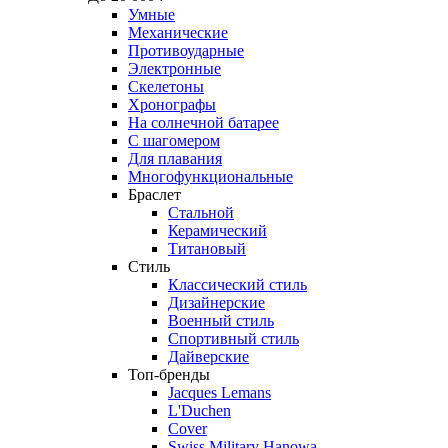
Умные
Механические
Противоударные
Электронные
Скелетоны
Хронографы
На солнечной батарее
С шагомером
Для плавания
Многофункциональные
Браслет
Стальной
Керамический
Титановый
Стиль
Классический стиль
Дизайнерские
Военный стиль
Спортивный стиль
Дайверские
Топ-бренды
Jacques Lemans
L'Duchen
Cover
Swiss Military Hanowa