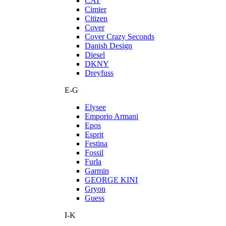
CAT
Cimier
Citizen
Cover
Cover Crazy Seconds
Danish Design
Diesel
DKNY
Dreyfuss
E-G
Elysee
Emporio Armani
Epos
Esprit
Festina
Fossil
Furla
Garmin
GEORGE KINI
Gryon
Guess
I-K