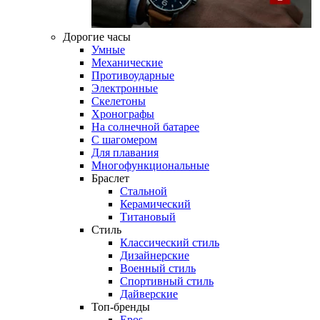
Дорогие часы
Умные
Механические
Противоударные
Электронные
Скелетоны
Хронографы
На солнечной батарее
С шагомером
Для плавания
Многофункциональные
Браслет
Стальной
Керамический
Титановый
Стиль
Классический стиль
Дизайнерские
Военный стиль
Спортивный стиль
Дайверские
Топ-бренды
Epos