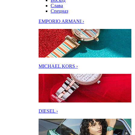
Восход
Слава
Спецназ
EMPORIO ARMANI ›
MICHAEL KORS ›
DIESEL ›