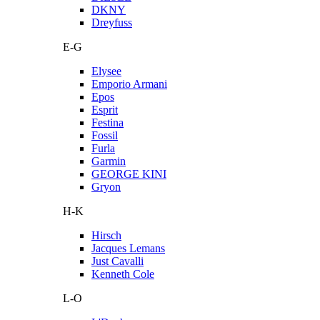
DKNY
Dreyfuss
E-G
Elysee
Emporio Armani
Epos
Esprit
Festina
Fossil
Furla
Garmin
GEORGE KINI
Gryon
H-K
Hirsch
Jacques Lemans
Just Cavalli
Kenneth Cole
L-O