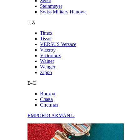
Seiko
Steinmeyer
Swiss Military Hanowa
T-Z
Timex
Tissot
VERSUS Versace
Viceroy
Victorinox
Wainer
Wenger
Zippo
В-С
Восход
Слава
Спецназ
EMPORIO ARMANI ›