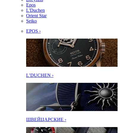
Epos
L'Duchen
Orient Star
Seiko
EPOS ›
L’DUCHEN ›
ШВЕЙЦАРСКИЕ ›