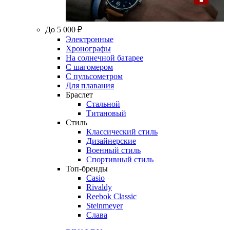
До 5 000 ₽
Электронные
Хронографы
На солнечной батарее
С шагомером
С пульсометром
Для плавания
Браслет
Стальной
Титановый
Стиль
Классический стиль
Дизайнерские
Военный стиль
Спортивный стиль
Топ-бренды
Casio
Rivaldy
Reebok Classic
Steinmeyer
Слава