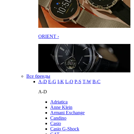
ORIENT ›
Все бренды
A-D
E-G
I-K
L-O
P-S
T-W
В-С
A-D
Adriatica
Anne Klein
Armani Exchange
Candino
Casio
Casio G-Shock