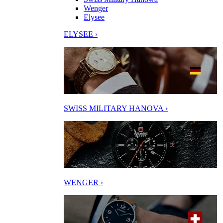
Wenger
Elysee
ELYSEE ›
SWISS MILITARY HANOVA ›
WENGER ›