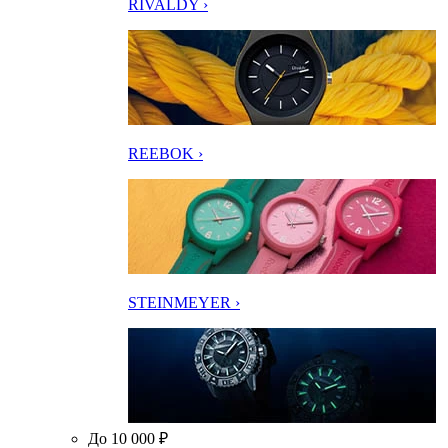
RIVALDY ›
REEBOK ›
STEINMEYER ›
До 10 000 ₽