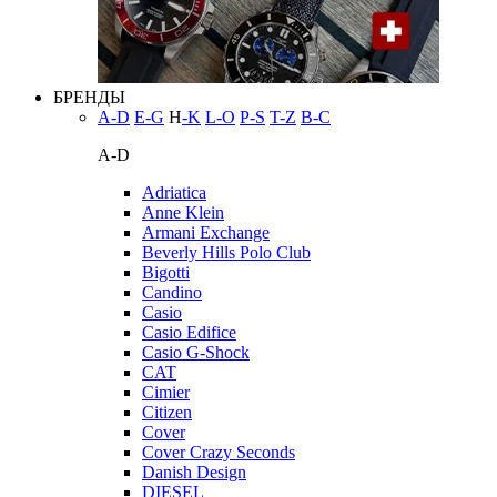
БРЕНДЫ
A-D
E-G
H
-K
L-O
P-S
T-Z
В-С
A-D
Adriatica
Anne Klein
Armani Exchange
Beverly Hills Polo Club
Bigotti
Candino
Casio
Casio Edifice
Casio G-Shock
CAT
Cimier
Citizen
Cover
Cover Crazy Seconds
Danish Design
DIESEL