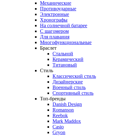
Механические
Противоударные
Электронные
Хронографы
На солнечной батарее
С шагомером
Для плавания
Многофункциональные
Браслет
Стальной
Керамический
Титановый
Стиль
Классический стиль
Дизайнерские
Военный стиль
Спортивный стиль
Топ-бренды
Danish Design
Romanson
Reebok
Mark Maddox
Casio
Gryon