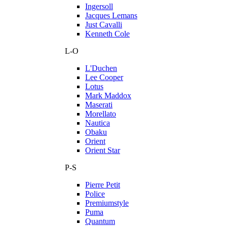
Ingersoll
Jacques Lemans
Just Cavalli
Kenneth Cole
L-O
L'Duchen
Lee Cooper
Lotus
Mark Maddox
Maserati
Morellato
Nautica
Obaku
Orient
Orient Star
P-S
Pierre Petit
Police
Premiumstyle
Puma
Quantum