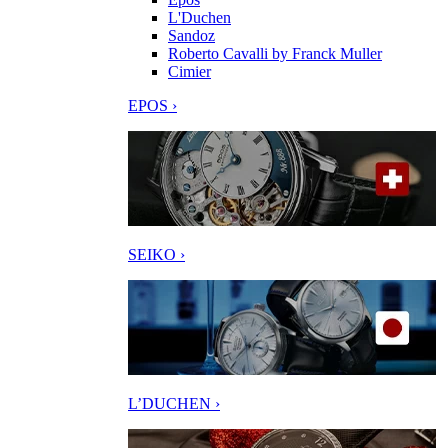
L'Duchen
Sandoz
Roberto Cavalli by Franck Muller
Cimier
EPOS ›
SEIKO ›
L’DUCHEN ›