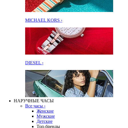
MICHAEL KORS ›
DIESEL ›
НАРУЧНЫЕ ЧАСЫ
Все часы ›
Женские
Мужские
Детские
Топ-бренды