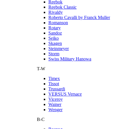
Reebok
Reebok Classic
Rivaldy
Roberto Cavalli by Franck Muller
Romanson
Rotary
Sandoz
Seiko
Skagen
Steinmeyer
Storm
Swiss Military Hanowa
T-W
Timex
Tissot
Trussardi
VERSUS Versace
Viceroy
Wainer
Wenger
В-С