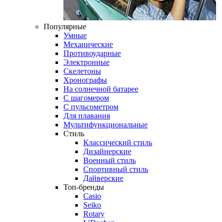
Популярные
Умные
Механические
Противоударные
Электронные
Скелетоны
Хронографы
На солнечной батарее
С шагомером
С пульсометром
Для плавания
Мультифункциональные
Стиль
Классический стиль
Дизайнерские
Военный стиль
Спортивный стиль
Дайверские
Топ-бренды
Casio
Seiko
Rotary