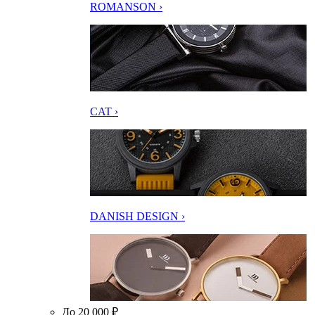
ROMANSON ›
CAT ›
DANISH DESIGN ›
До 20 000 ₽