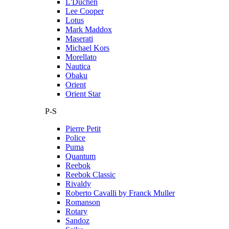
L'Duchen
Lee Cooper
Lotus
Mark Maddox
Maserati
Michael Kors
Morellato
Nautica
Obaku
Orient
Orient Star
P-S
Pierre Petit
Police
Puma
Quantum
Reebok
Reebok Classic
Rivaldy
Roberto Cavalli by Franck Muller
Romanson
Rotary
Sandoz