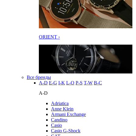
ORIENT ›
Все бренды
A-D
E-G
I-K
L-O
P-S
T-W
В-С
A-D
Adriatica
Anne Klein
Armani Exchange
Candino
Casio
Casio G-Shock