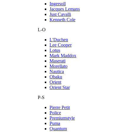
Ingersoll
Jacques Lemans
Just Cavalli
Kenneth Cole
L-O
L'Duchen
Lee Cooper
Lotus
Mark Maddox
Maserati
Morellato
Nautica
Obaku
Orient
Orient Star
P-S
Pierre Petit
Police
Premiumstyle
Puma
Quantum