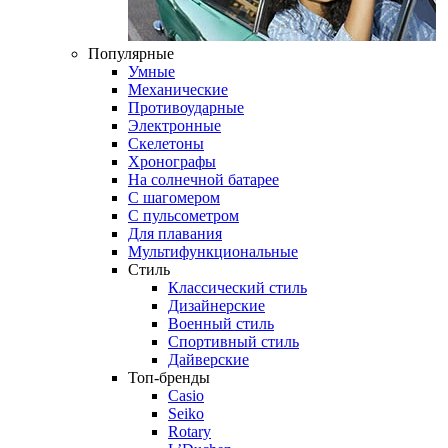
Популярные
Умные
Механические
Противоударные
Электронные
Скелетоны
Хронографы
На солнечной батарее
С шагомером
С пульсометром
Для плавания
Мультифункциональные
Стиль
Классический стиль
Дизайнерские
Военный стиль
Спортивный стиль
Дайверские
Топ-бренды
Casio
Seiko
Rotary