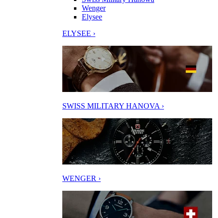
Wenger
Elysee
ELYSEE ›
SWISS MILITARY HANOVA ›
WENGER ›