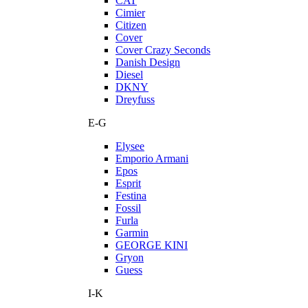
CAT
Cimier
Citizen
Cover
Cover Crazy Seconds
Danish Design
Diesel
DKNY
Dreyfuss
E-G
Elysee
Emporio Armani
Epos
Esprit
Festina
Fossil
Furla
Garmin
GEORGE KINI
Gryon
Guess
I-K