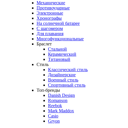
Механические
Противоударные
Электронные
Хронографы
На солнечной батарее
С шагомером
Для плавания
Многофункциональные
Браслет
Стальной
Керамический
Титановый
Стиль
Классический стиль
Дизайнерские
Военный стиль
Спортивный стиль
Топ-бренды
Danish Design
Romanson
Reebok
Mark Maddox
Casio
Gryon