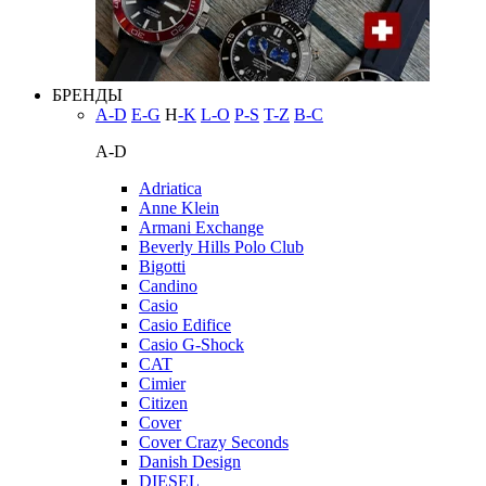
БРЕНДЫ
A-D
E-G
H
-K
L-O
P-S
T-Z
В-С
A-D
Adriatica
Anne Klein
Armani Exchange
Beverly Hills Polo Club
Bigotti
Candino
Casio
Casio Edifice
Casio G-Shock
CAT
Cimier
Citizen
Cover
Cover Crazy Seconds
Danish Design
DIESEL