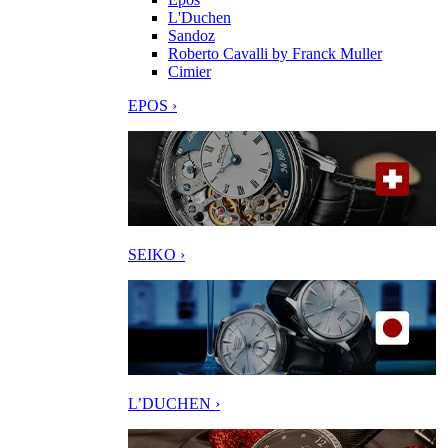
L'Duchen
Sandoz
Roberto Cavalli by Franck Muller
Cimier
EPOS ›
SEIKO ›
L’DUCHEN ›