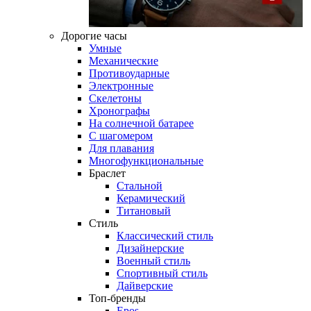
Дорогие часы
Умные
Механические
Противоударные
Электронные
Скелетоны
Хронографы
На солнечной батарее
С шагомером
Для плавания
Многофункциональные
Браслет
Стальной
Керамический
Титановый
Стиль
Классический стиль
Дизайнерские
Военный стиль
Спортивный стиль
Дайверские
Топ-бренды
Epos