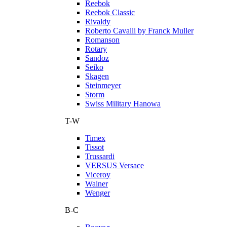
Reebok
Reebok Classic
Rivaldy
Roberto Cavalli by Franck Muller
Romanson
Rotary
Sandoz
Seiko
Skagen
Steinmeyer
Storm
Swiss Military Hanowa
T-W
Timex
Tissot
Trussardi
VERSUS Versace
Viceroy
Wainer
Wenger
В-С