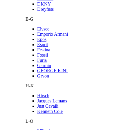
DKNY
Dreyfuss
E-G
Elysee
Emporio Armani
Epos
Esprit
Festina
Fossil
Furla
Garmin
GEORGE KINI
Gryon
H-K
Hirsch
Jacques Lemans
Just Cavalli
Kenneth Cole
L-O