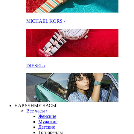
MICHAEL KORS ›
DIESEL ›
НАРУЧНЫЕ ЧАСЫ
Все часы ›
Женские
Мужские
Детские
Топ-бренды