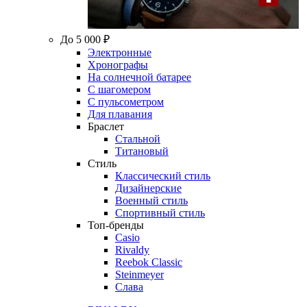
До 5 000 ₽
Электронные
Хронографы
На солнечной батарее
С шагомером
С пульсометром
Для плавания
Браслет
Стальной
Титановый
Стиль
Классический стиль
Дизайнерские
Военный стиль
Спортивный стиль
Топ-бренды
Casio
Rivaldy
Reebok Classic
Steinmeyer
Слава