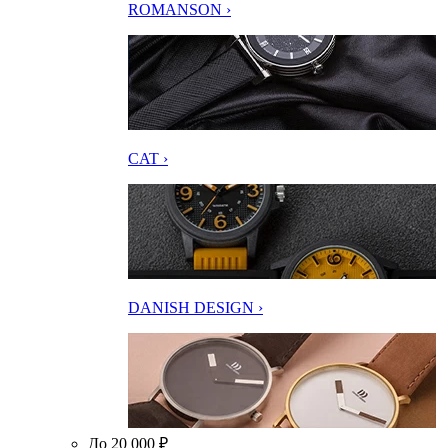
ROMANSON ›
CAT ›
DANISH DESIGN ›
До 20 000 ₽