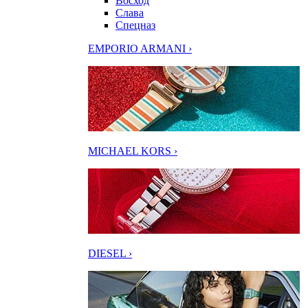
Восход
Слава
Спецназ
EMPORIO ARMANI ›
MICHAEL KORS ›
DIESEL ›