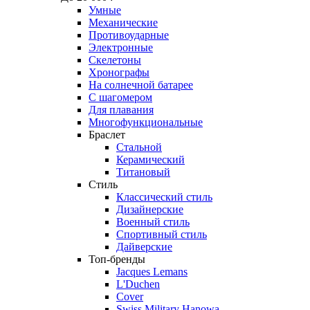
Умные
Механические
Противоударные
Электронные
Скелетоны
Хронографы
На солнечной батарее
С шагомером
Для плавания
Многофункциональные
Браслет
Стальной
Керамический
Титановый
Стиль
Классический стиль
Дизайнерские
Военный стиль
Спортивный стиль
Дайверские
Топ-бренды
Jacques Lemans
L'Duchen
Cover
Swiss Military Hanowa