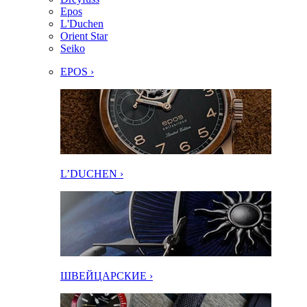
Epos
L'Duchen
Orient Star
Seiko
EPOS ›
L’DUCHEN ›
ШВЕЙЦАРСКИЕ ›