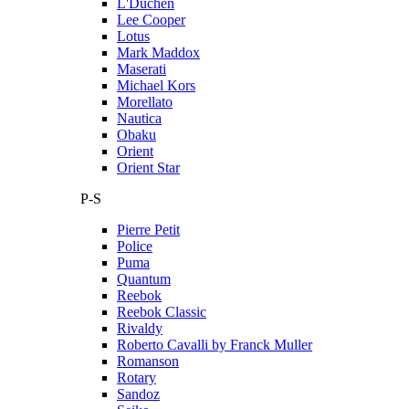
L'Duchen
Lee Cooper
Lotus
Mark Maddox
Maserati
Michael Kors
Morellato
Nautica
Obaku
Orient
Orient Star
P-S
Pierre Petit
Police
Puma
Quantum
Reebok
Reebok Classic
Rivaldy
Roberto Cavalli by Franck Muller
Romanson
Rotary
Sandoz