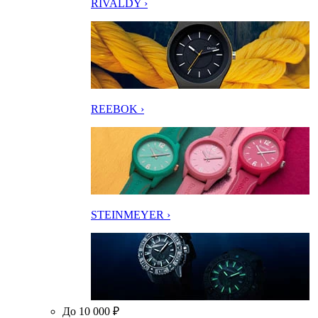
RIVALDY ›
REEBOK ›
STEINMEYER ›
До 10 000 ₽