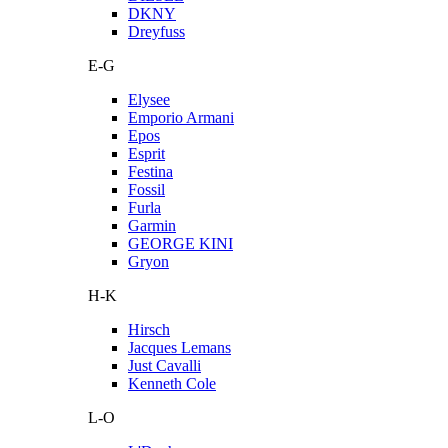
DKNY
Dreyfuss
E-G
Elysee
Emporio Armani
Epos
Esprit
Festina
Fossil
Furla
Garmin
GEORGE KINI
Gryon
H-K
Hirsch
Jacques Lemans
Just Cavalli
Kenneth Cole
L-O