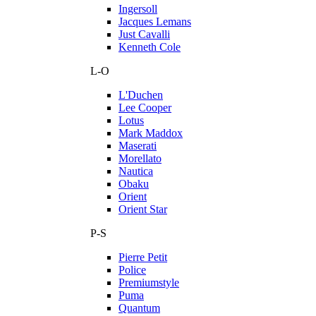
Ingersoll
Jacques Lemans
Just Cavalli
Kenneth Cole
L-O
L'Duchen
Lee Cooper
Lotus
Mark Maddox
Maserati
Morellato
Nautica
Obaku
Orient
Orient Star
P-S
Pierre Petit
Police
Premiumstyle
Puma
Quantum