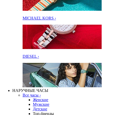
MICHAEL KORS ›
DIESEL ›
НАРУЧНЫЕ ЧАСЫ
Все часы ›
Женские
Мужские
Детские
Топ-бренды