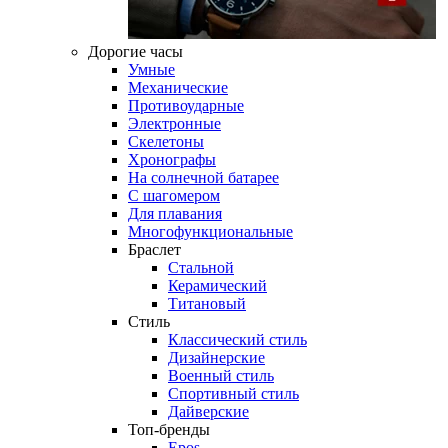
Дорогие часы
Умные
Механические
Противоударные
Электронные
Скелетоны
Хронографы
На солнечной батарее
С шагомером
Для плавания
Многофункциональные
Браслет
Стальной
Керамический
Титановый
Стиль
Классический стиль
Дизайнерские
Военный стиль
Спортивный стиль
Дайверские
Топ-бренды
Epos