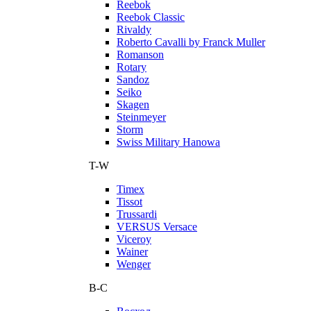
Reebok
Reebok Classic
Rivaldy
Roberto Cavalli by Franck Muller
Romanson
Rotary
Sandoz
Seiko
Skagen
Steinmeyer
Storm
Swiss Military Hanowa
T-W
Timex
Tissot
Trussardi
VERSUS Versace
Viceroy
Wainer
Wenger
В-С