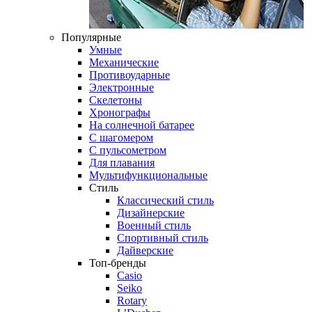
Популярные
Умные
Механические
Противоударные
Электронные
Скелетоны
Хронографы
На солнечной батарее
С шагомером
С пульсометром
Для плавания
Мультифункциональные
Стиль
Классический стиль
Дизайнерские
Военный стиль
Спортивный стиль
Дайверские
Топ-бренды
Casio
Seiko
Rotary