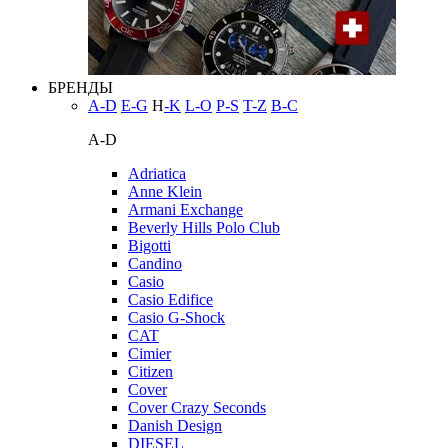
БРЕНДЫ
A-D
E-G
H
-K
L-O
P-S
T-Z
В-С
A-D
Adriatica
Anne Klein
Armani Exchange
Beverly Hills Polo Club
Bigotti
Candino
Casio
Casio Edifice
Casio G-Shock
CAT
Cimier
Citizen
Cover
Cover Crazy Seconds
Danish Design
DIESEL