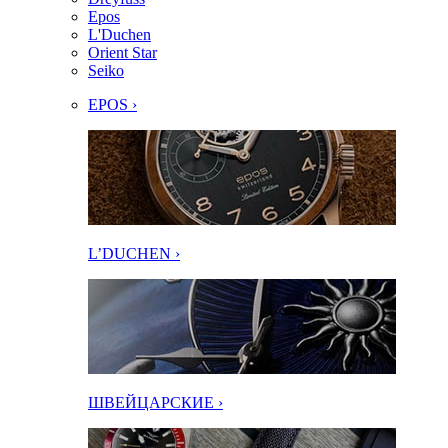
Epos
L'Duchen
Orient Star
Seiko
EPOS ›
L’DUCHEN ›
ШВЕЙЦАРСКИЕ ›