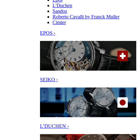
L'Duchen
Sandoz
Roberto Cavalli by Franck Muller
Cimier
EPOS ›
SEIKO ›
L’DUCHEN ›