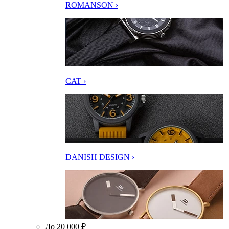
ROMANSON ›
CAT ›
DANISH DESIGN ›
До 20 000 ₽