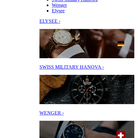
Wenger
Elysee
ELYSEE ›
SWISS MILITARY HANOVA ›
WENGER ›