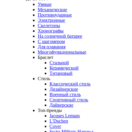
Умные
Механические
Противоударные
Электронные
Скелетоны
Хронографы
На солнечной батарее
С шагомером
Для плавания
Многофункциональные
Браслет
Стальной
Керамический
Титановый
Стиль
Классический стиль
Дизайнерские
Военный стиль
Спортивный стиль
Дайверские
Топ-бренды
Jacques Lemans
L'Duchen
Cover
Swiss Military Hanowa