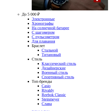
До 5 000 ₽
Электронные
Хронографы
На солнечной батарее
С шагомером
С пульсометром
Для плавания
Браслет
Стальной
Титановый
Стиль
Классический стиль
Дизайнерские
Военный стиль
Спортивный стиль
Топ-бренды
Casio
Rivaldy
Reebok Classic
Steinmeyer
Слава