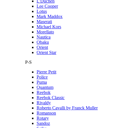
L'Duchen
Lee Cooper
Lotus
Mark Maddox
Maserati
Michael Kors
Morellato
Nautica
Obaku
Orient
Orient Star
P-S
Pierre Petit
Police
Puma
Quantum
Reebok
Reebok Classic
Rivaldy
Roberto Cavalli by Franck Muller
Romanson
Rotary
Sandoz