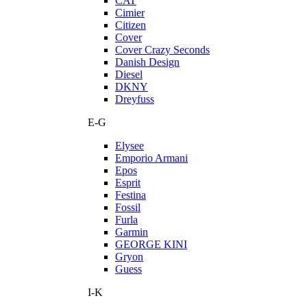
CAT
Cimier
Citizen
Cover
Cover Crazy Seconds
Danish Design
Diesel
DKNY
Dreyfuss
E-G
Elysee
Emporio Armani
Epos
Esprit
Festina
Fossil
Furla
Garmin
GEORGE KINI
Gryon
Guess
I-K