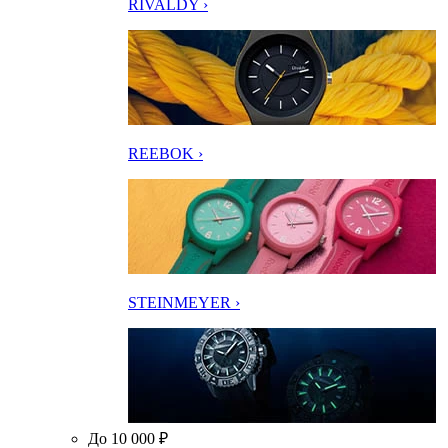
RIVALDY ›
REEBOK ›
STEINMEYER ›
До 10 000 ₽