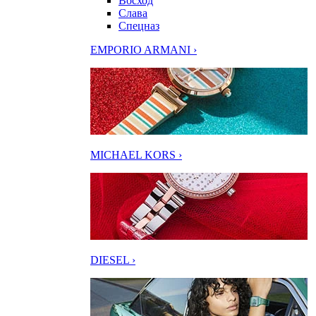
Восход
Слава
Спецназ
EMPORIO ARMANI ›
MICHAEL KORS ›
DIESEL ›