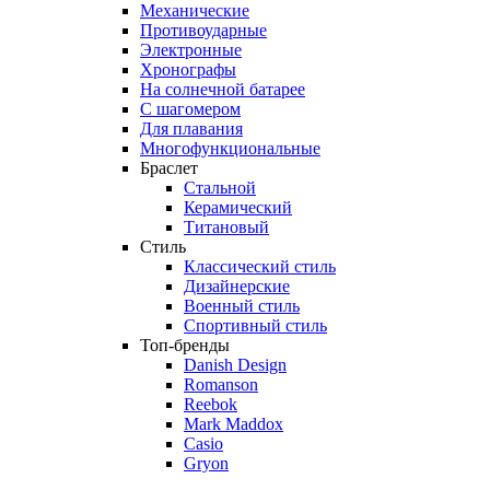
Механические
Противоударные
Электронные
Хронографы
На солнечной батарее
С шагомером
Для плавания
Многофункциональные
Браслет
Стальной
Керамический
Титановый
Стиль
Классический стиль
Дизайнерские
Военный стиль
Спортивный стиль
Топ-бренды
Danish Design
Romanson
Reebok
Mark Maddox
Casio
Gryon