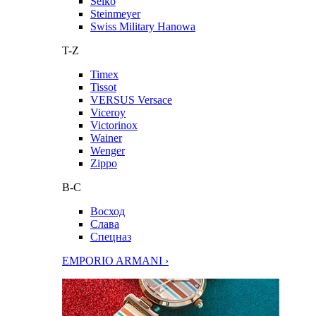
Seiko
Steinmeyer
Swiss Military Hanowa
T-Z
Timex
Tissot
VERSUS Versace
Viceroy
Victorinox
Wainer
Wenger
Zippo
В-С
Восход
Слава
Спецназ
EMPORIO ARMANI ›