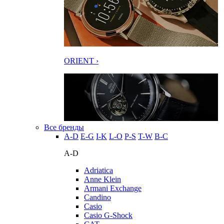
ORIENT ›
Все бренды
A-D
E-G
I-K
L-O
P-S
T-W
В-С
A-D
Adriatica
Anne Klein
Armani Exchange
Candino
Casio
Casio G-Shock