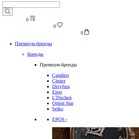
0
0
0
Премиум-бренды
Бренды
Премиум-бренды
Candino
Cimier
Dreyfuss
Epos
L'Duchen
Orient Star
Seiko
EPOS ›