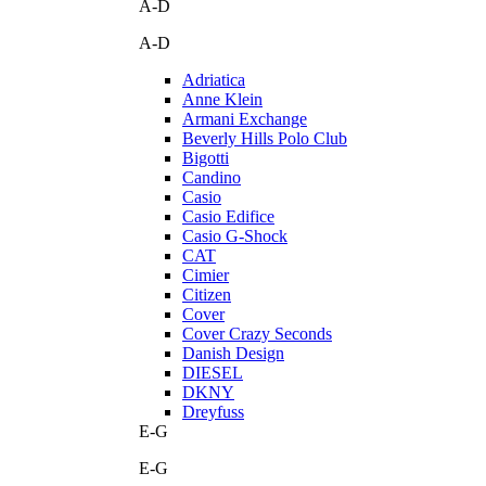
A-D
A-D
Adriatica
Anne Klein
Armani Exchange
Beverly Hills Polo Club
Bigotti
Candino
Casio
Casio Edifice
Casio G-Shock
CAT
Cimier
Citizen
Cover
Cover Crazy Seconds
Danish Design
DIESEL
DKNY
Dreyfuss
E-G
E-G