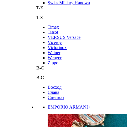
Swiss Military Hanowa
T-Z
T-Z
Timex
Tissot
VERSUS Versace
Viceroy
Victorinox
Wainer
Wenger
Zippo
В-С
В-С
Восход
Слава
Спецназ
EMPORIO ARMANI ›