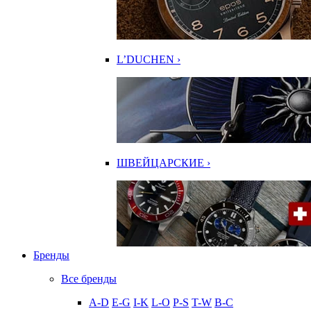
L’DUCHEN ›
ШВЕЙЦАРСКИЕ ›
Бренды
Все бренды
A-D
E-G
I-K
L-O
P-S
T-W
В-С