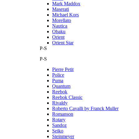
Mark Maddox
Maserati
Michael Kors
Morellato
Nautica
Obaku
Orient
Orient Star
P-S
P-S
Pierre Petit
Police
Puma
Quantum
Reebok
Reebok Classic
Rivaldy
Roberto Cavalli by Franck Muller
Romanson
Rotary
Sandoz
Seiko
Steinmeyer