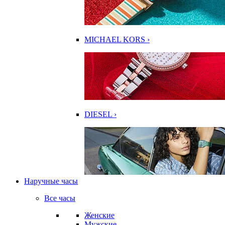
MICHAEL KORS ›
DIESEL ›
Наручные часы
Все часы
Женские
Мужские