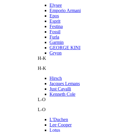
Elysee
Emporio Armani
Epos
Esprit
Festina
Fossil
Furla
Garmin
GEORGE KINI
Gryon
H-K
H-K
Hirsch
Jacques Lemans
Just Cavalli
Kenneth Cole
L-O
L-O
L'Duchen
Lee Cooper
Lotus