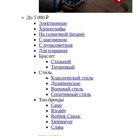
До 5 000 ₽
Электронные
Хронографы
На солнечной батарее
С шагомером
С пульсометром
Для плавания
Браслет
Стальной
Титановый
Стиль
Классический стиль
Дизайнерские
Военный стиль
Спортивный стиль
Топ-бренды
Casio
Rivaldy
Reebok Classic
Steinmeyer
Слава