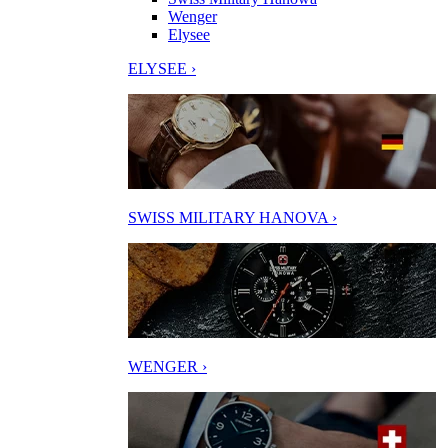
Wenger
Elysee
ELYSEE ›
SWISS MILITARY HANOVA ›
WENGER ›