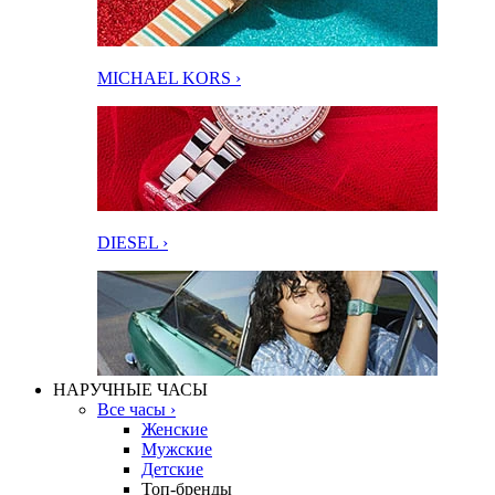
MICHAEL KORS ›
DIESEL ›
НАРУЧНЫЕ ЧАСЫ
Все часы ›
Женские
Мужские
Детские
Топ-бренды