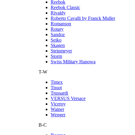
Reebok
Reebok Classic
Rivaldy
Roberto Cavalli by Franck Muller
Romanson
Rotary
Sandoz
Seiko
Skagen
Steinmeyer
Storm
Swiss Military Hanowa
T-W
Timex
Tissot
Trussardi
VERSUS Versace
Viceroy
Wainer
Wenger
В-С