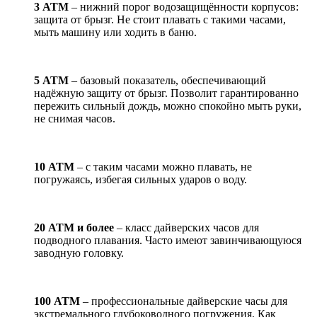
3 АТМ
– нижний порог водозащищённости корпусов:
защита от брызг. Не стоит плавать с такими часами,
мыть машину или ходить в баню.
5 АТМ
– базовый показатель, обеспечивающий
надёжную защиту от брызг. Позволит гарантированно
пережить сильный дождь, можно спокойно мыть руки,
не снимая часов.
10 АТМ
– с таким часами можно плавать, не
погружаясь, избегая сильных ударов о воду.
20 АТМ и более
– класс дайверских часов для
подводного плавания. Часто имеют завинчивающуюся
заводную головку.
100 АТМ
– профессиональные дайверские часы для
экстремального глубоководного погружения. Как