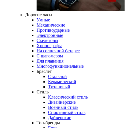
Дорогие часы
Умные
Механические
Противоударные
Электронные
Скелетоны
Хронографы
На солнечной батарее
С шагомером
Для плавания
Многофункциональные
Браслет
Стальной
Керамический
Титановый
Стиль
Классический стиль
Дизайнерские
Военный стиль
Спортивный стиль
Дайверские
Топ-бренды
Epos