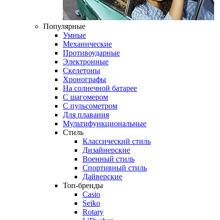
Популярные
Умные
Механические
Противоударные
Электронные
Скелетоны
Хронографы
На солнечной батарее
С шагомером
С пульсометром
Для плавания
Мультифункциональные
Стиль
Классический стиль
Дизайнерские
Военный стиль
Спортивный стиль
Дайверские
Топ-бренды
Casio
Seiko
Rotary