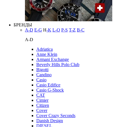
БРЕНДЫ
A-D
E-G
H
-K
L-O
P-S
T-Z
В-С
A-D
Adriatica
Anne Klein
Armani Exchange
Beverly Hills Polo Club
Bigotti
Candino
Casio
Casio Edifice
Casio G-Shock
CAT
Cimier
Citizen
Cover
Cover Crazy Seconds
Danish Design
DIESEL