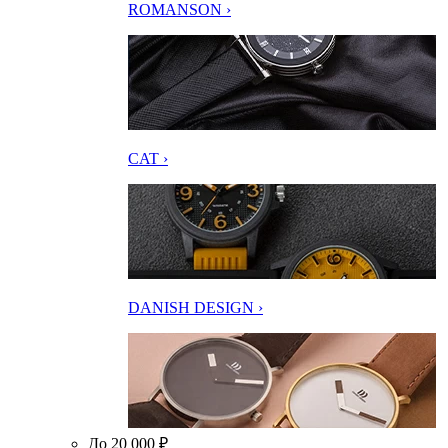
ROMANSON ›
CAT ›
DANISH DESIGN ›
До 20 000 ₽