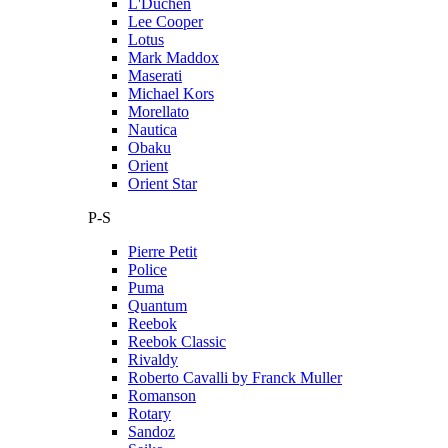
L'Duchen
Lee Cooper
Lotus
Mark Maddox
Maserati
Michael Kors
Morellato
Nautica
Obaku
Orient
Orient Star
P-S
Pierre Petit
Police
Puma
Quantum
Reebok
Reebok Classic
Rivaldy
Roberto Cavalli by Franck Muller
Romanson
Rotary
Sandoz