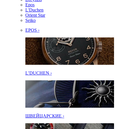
Epos
L'Duchen
Orient Star
Seiko
EPOS ›
L’DUCHEN ›
ШВЕЙЦАРСКИЕ ›