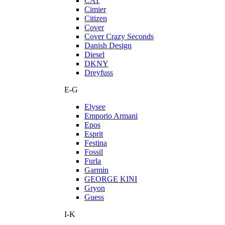
CAT
Cimier
Citizen
Cover
Cover Crazy Seconds
Danish Design
Diesel
DKNY
Dreyfuss
E-G
Elysee
Emporio Armani
Epos
Esprit
Festina
Fossil
Furla
Garmin
GEORGE KINI
Gryon
Guess
I-K