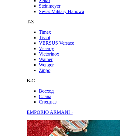
Seiko
Steinmeyer
Swiss Military Hanowa
T-Z
Timex
Tissot
VERSUS Versace
Viceroy
Victorinox
Wainer
Wenger
Zippo
В-С
Восход
Слава
Спецназ
EMPORIO ARMANI ›