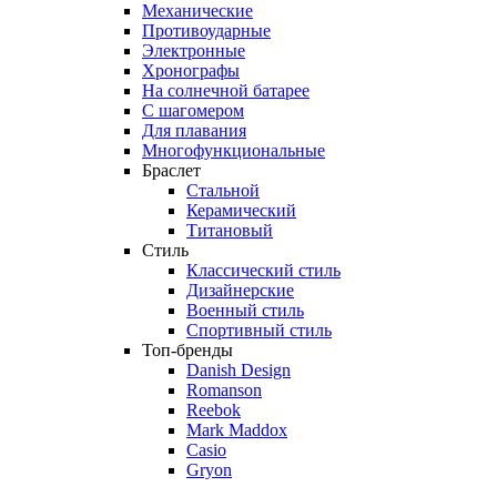
Механические
Противоударные
Электронные
Хронографы
На солнечной батарее
С шагомером
Для плавания
Многофункциональные
Браслет
Стальной
Керамический
Титановый
Стиль
Классический стиль
Дизайнерские
Военный стиль
Спортивный стиль
Топ-бренды
Danish Design
Romanson
Reebok
Mark Maddox
Casio
Gryon