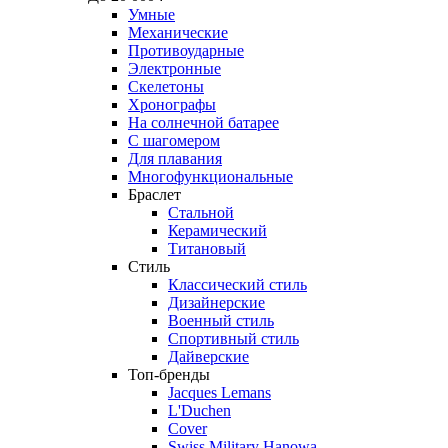
Умные
Механические
Противоударные
Электронные
Скелетоны
Хронографы
На солнечной батарее
С шагомером
Для плавания
Многофункциональные
Браслет
Стальной
Керамический
Титановый
Стиль
Классический стиль
Дизайнерские
Военный стиль
Спортивный стиль
Дайверские
Топ-бренды
Jacques Lemans
L'Duchen
Cover
Swiss Military Hanowa