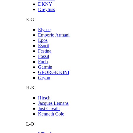
DKNY
Dreyfuss
E-G
Elysee
Emporio Armani
Epos
Esprit
Festina
Fossil
Furla
Garmin
GEORGE KINI
Gryon
H-K
Hirsch
Jacques Lemans
Just Cavalli
Kenneth Cole
L-O