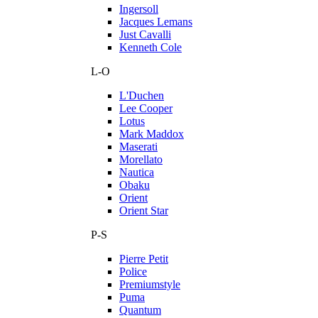
Ingersoll
Jacques Lemans
Just Cavalli
Kenneth Cole
L-O
L'Duchen
Lee Cooper
Lotus
Mark Maddox
Maserati
Morellato
Nautica
Obaku
Orient
Orient Star
P-S
Pierre Petit
Police
Premiumstyle
Puma
Quantum