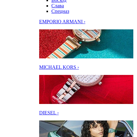
Восход
Слава
Спецназ
EMPORIO ARMANI ›
MICHAEL KORS ›
DIESEL ›