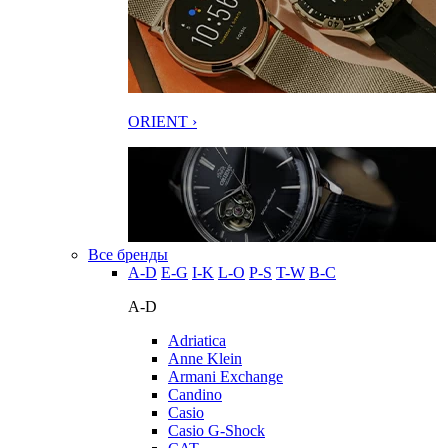
ORIENT ›
Все бренды
A-D
E-G
I-K
L-O
P-S
T-W
В-С
A-D
Adriatica
Anne Klein
Armani Exchange
Candino
Casio
Casio G-Shock