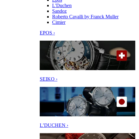
L'Duchen
Sandoz
Roberto Cavalli by Franck Muller
Cimier
EPOS ›
SEIKO ›
L’DUCHEN ›