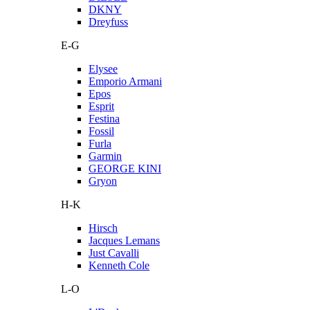
DKNY
Dreyfuss
E-G
Elysee
Emporio Armani
Epos
Esprit
Festina
Fossil
Furla
Garmin
GEORGE KINI
Gryon
H-K
Hirsch
Jacques Lemans
Just Cavalli
Kenneth Cole
L-O