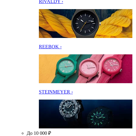
RIVALDY ›
REEBOK ›
STEINMEYER ›
До 10 000 ₽