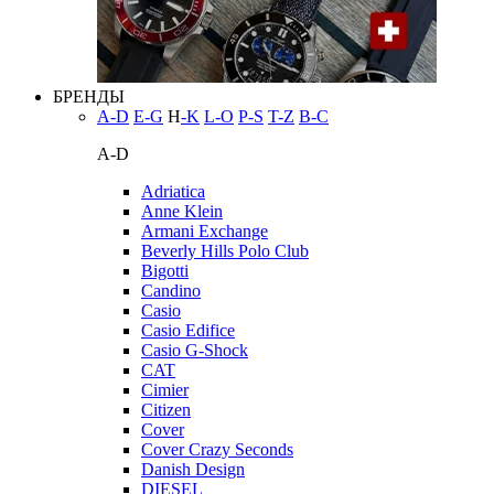
БРЕНДЫ
A-D
E-G
H
-K
L-O
P-S
T-Z
В-С
A-D
Adriatica
Anne Klein
Armani Exchange
Beverly Hills Polo Club
Bigotti
Candino
Casio
Casio Edifice
Casio G-Shock
CAT
Cimier
Citizen
Cover
Cover Crazy Seconds
Danish Design
DIESEL