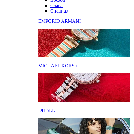
Восход
Слава
Спецназ
EMPORIO ARMANI ›
MICHAEL KORS ›
DIESEL ›