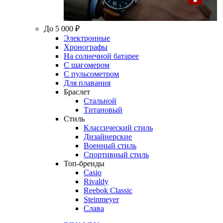
До 5 000 ₽
Электронные
Хронографы
На солнечной батарее
С шагомером
С пульсометром
Для плавания
Браслет
Стальной
Титановый
Стиль
Классический стиль
Дизайнерские
Военный стиль
Спортивный стиль
Топ-бренды
Casio
Rivaldy
Reebok Classic
Steinmeyer
Слава