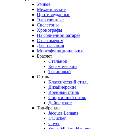
Умные
Механические
Противоударные
Электронные
Скелетоны
Хронографы
На солнечной батарее
С шагомером
Для плавания
Многофункциональные
Браслет
Стальной
Керамический
Титановый
Стиль
Классический стиль
Дизайнерские
Военный стиль
Спортивный стиль
Дайверские
Топ-бренды
Jacques Lemans
L'Duchen
Cover
Swiss Military Hanowa