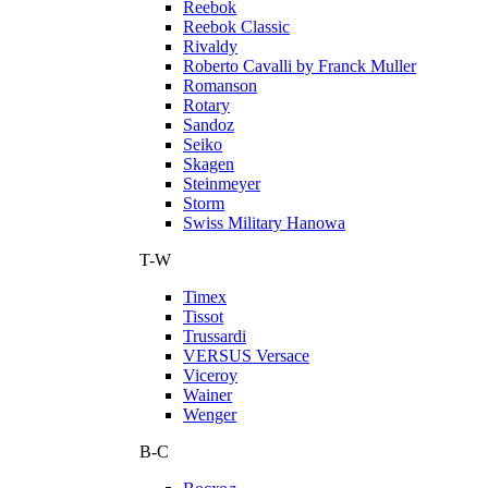
Reebok
Reebok Classic
Rivaldy
Roberto Cavalli by Franck Muller
Romanson
Rotary
Sandoz
Seiko
Skagen
Steinmeyer
Storm
Swiss Military Hanowa
T-W
Timex
Tissot
Trussardi
VERSUS Versace
Viceroy
Wainer
Wenger
В-С