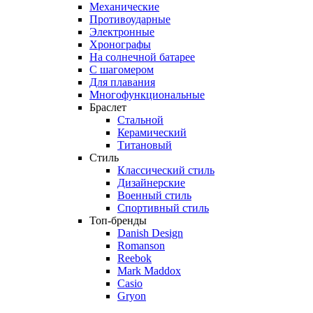
Механические
Противоударные
Электронные
Хронографы
На солнечной батарее
С шагомером
Для плавания
Многофункциональные
Браслет
Стальной
Керамический
Титановый
Стиль
Классический стиль
Дизайнерские
Военный стиль
Спортивный стиль
Топ-бренды
Danish Design
Romanson
Reebok
Mark Maddox
Casio
Gryon