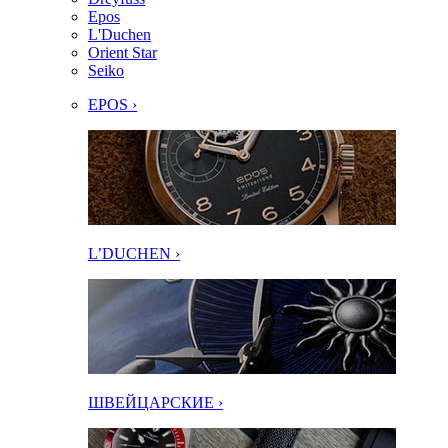
Epos
L'Duchen
Orient Star
Seiko
EPOS ›
L’DUCHEN ›
ШВЕЙЦАРСКИЕ ›