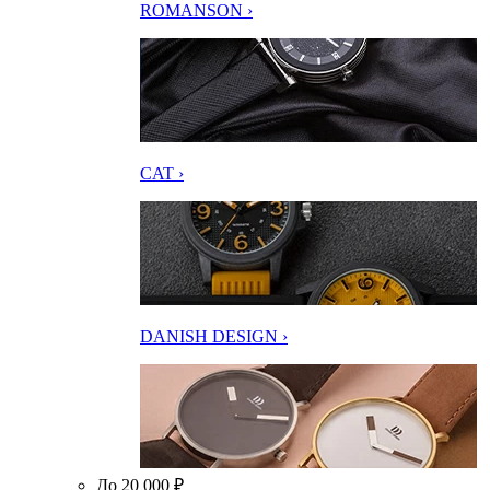
ROMANSON ›
CAT ›
DANISH DESIGN ›
До 20 000 ₽