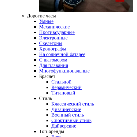
Дорогие часы
Умные
Механические
Противоударные
Электронные
Скелетоны
Хронографы
На солнечной батарее
С шагомером
Для плавания
Многофункциональные
Браслет
Стальной
Керамический
Титановый
Стиль
Классический стиль
Дизайнерские
Военный стиль
Спортивный стиль
Дайверские
Топ-бренды
Epos