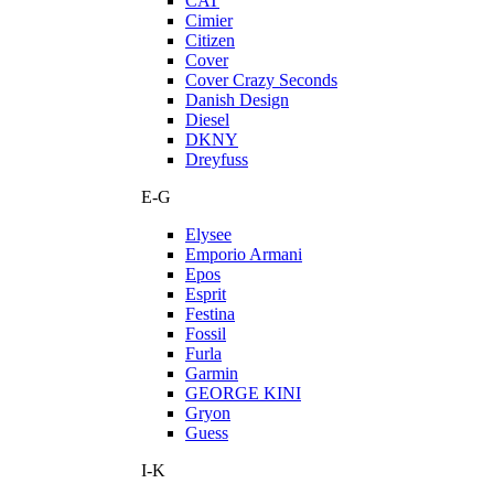
CAT
Cimier
Citizen
Cover
Cover Crazy Seconds
Danish Design
Diesel
DKNY
Dreyfuss
E-G
Elysee
Emporio Armani
Epos
Esprit
Festina
Fossil
Furla
Garmin
GEORGE KINI
Gryon
Guess
I-K