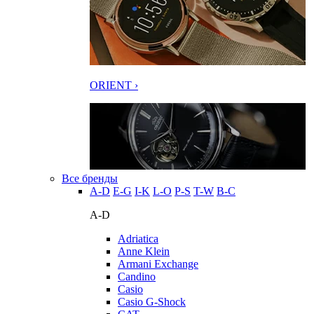
ORIENT ›
Все бренды
A-D
E-G
I-K
L-O
P-S
T-W
В-С
A-D
Adriatica
Anne Klein
Armani Exchange
Candino
Casio
Casio G-Shock