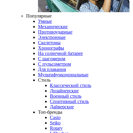
Популярные
Умные
Механические
Противоударные
Электронные
Скелетоны
Хронографы
На солнечной батарее
С шагомером
С пульсометром
Для плавания
Мультифункциональные
Стиль
Классический стиль
Дизайнерские
Военный стиль
Спортивный стиль
Дайверские
Топ-бренды
Casio
Seiko
Rotary