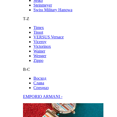
Seiko
Steinmeyer
Swiss Military Hanowa
T-Z
Timex
Tissot
VERSUS Versace
Viceroy
Victorinox
Wainer
Wenger
Zippo
В-С
Восход
Слава
Спецназ
EMPORIO ARMANI ›