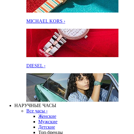
MICHAEL KORS ›
DIESEL ›
НАРУЧНЫЕ ЧАСЫ
Все часы ›
Женские
Мужские
Детские
Топ-бренды