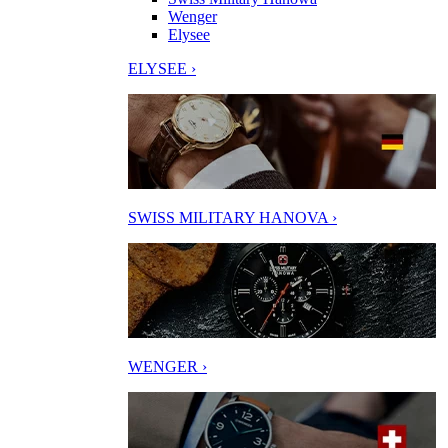
Wenger
Elysee
ELYSEE ›
SWISS MILITARY HANOVA ›
WENGER ›