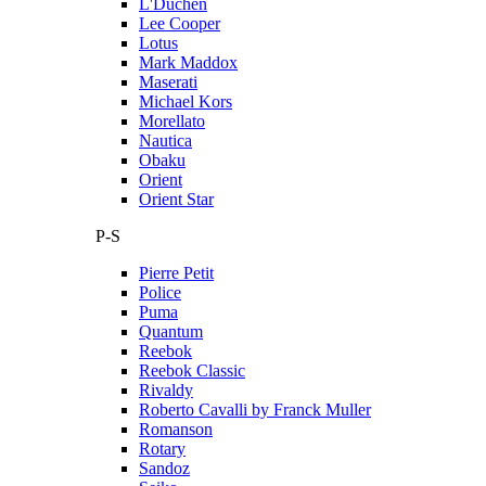
L'Duchen
Lee Cooper
Lotus
Mark Maddox
Maserati
Michael Kors
Morellato
Nautica
Obaku
Orient
Orient Star
P-S
Pierre Petit
Police
Puma
Quantum
Reebok
Reebok Classic
Rivaldy
Roberto Cavalli by Franck Muller
Romanson
Rotary
Sandoz