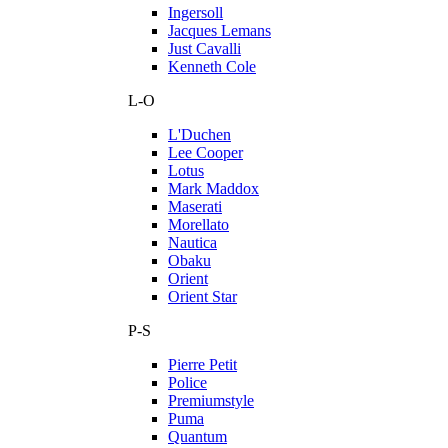
Ingersoll
Jacques Lemans
Just Cavalli
Kenneth Cole
L-O
L'Duchen
Lee Cooper
Lotus
Mark Maddox
Maserati
Morellato
Nautica
Obaku
Orient
Orient Star
P-S
Pierre Petit
Police
Premiumstyle
Puma
Quantum