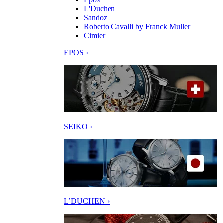
L'Duchen
Sandoz
Roberto Cavalli by Franck Muller
Cimier
EPOS ›
SEIKO ›
L’DUCHEN ›