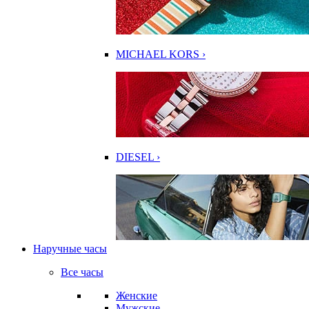
MICHAEL KORS ›
DIESEL ›
Наручные часы
Все часы
Женские
Мужские