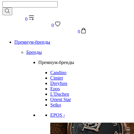
0
0
0
Премиум-бренды
Бренды
Премиум-бренды
Candino
Cimier
Dreyfuss
Epos
L'Duchen
Orient Star
Seiko
EPOS ›