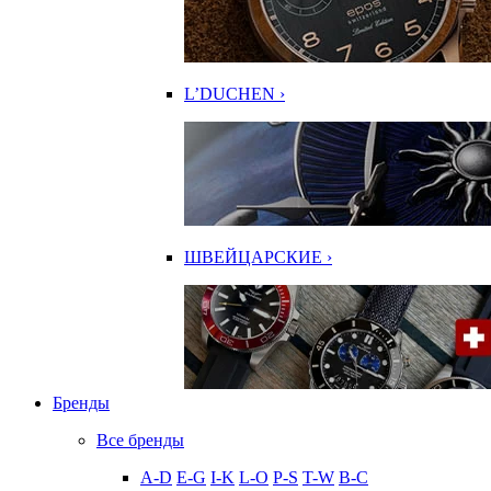
L’DUCHEN ›
ШВЕЙЦАРСКИЕ ›
Бренды
Все бренды
A-D
E-G
I-K
L-O
P-S
T-W
В-С