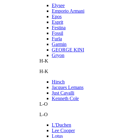
Elysee
Emporio Armani
Epos
Esprit
Festina
Fossil
Furla
Garmin
GEORGE KINI
Gryon
H-K
H-K
Hirsch
Jacques Lemans
Just Cavalli
Kenneth Cole
L-O
L-O
L'Duchen
Lee Cooper
Lotus