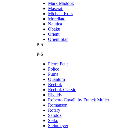
Mark Maddox
Maserati
Michael Kors
Morellato
Nautica
Obaku
Orient
Orient Star
P-S
P-S
Pierre Petit
Police
Puma
Quantum
Reebok
Reebok Classic
Rivaldy
Roberto Cavalli by Franck Muller
Romanson
Rotary
Sandoz
Seiko
Steinmeyer