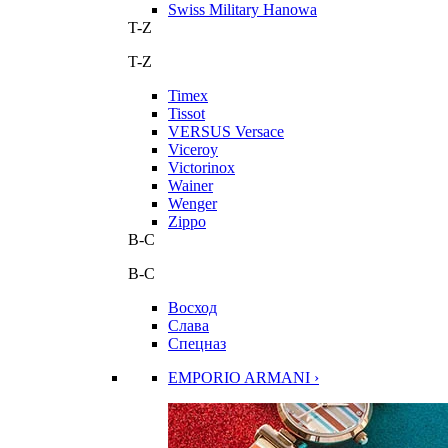
Swiss Military Hanowa
T-Z
T-Z
Timex
Tissot
VERSUS Versace
Viceroy
Victorinox
Wainer
Wenger
Zippo
В-С
В-С
Восход
Слава
Спецназ
EMPORIO ARMANI ›