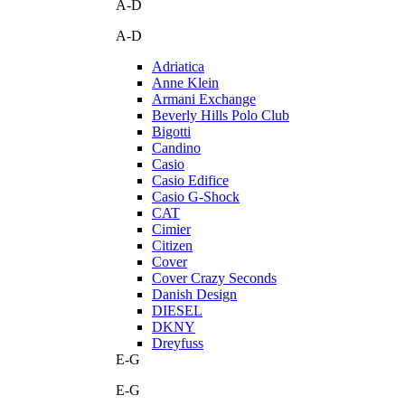
A-D
A-D
Adriatica
Anne Klein
Armani Exchange
Beverly Hills Polo Club
Bigotti
Candino
Casio
Casio Edifice
Casio G-Shock
CAT
Cimier
Citizen
Cover
Cover Crazy Seconds
Danish Design
DIESEL
DKNY
Dreyfuss
E-G
E-G