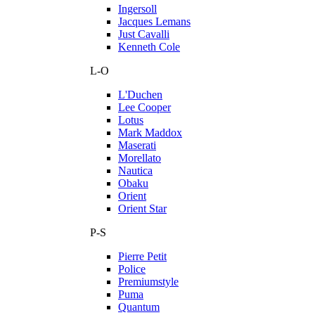
Ingersoll
Jacques Lemans
Just Cavalli
Kenneth Cole
L-O
L'Duchen
Lee Cooper
Lotus
Mark Maddox
Maserati
Morellato
Nautica
Obaku
Orient
Orient Star
P-S
Pierre Petit
Police
Premiumstyle
Puma
Quantum