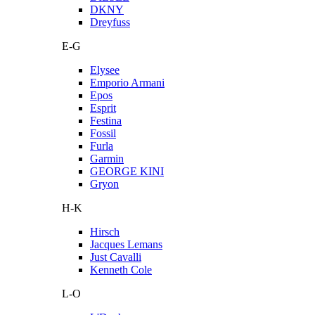
DKNY
Dreyfuss
E-G
Elysee
Emporio Armani
Epos
Esprit
Festina
Fossil
Furla
Garmin
GEORGE KINI
Gryon
H-K
Hirsch
Jacques Lemans
Just Cavalli
Kenneth Cole
L-O