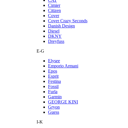
CAT
Cimier
Citizen
Cover
Cover Crazy Seconds
Danish Design
Diesel
DKNY
Dreyfuss
E-G
Elysee
Emporio Armani
Epos
Esprit
Festina
Fossil
Furla
Garmin
GEORGE KINI
Gryon
Guess
I-K