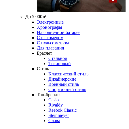
До 5 000 ₽
Электронные
Хронографы
На солнечной батарее
С шагомером
С пульсометром
Для плавания
Браслет
Стальной
Титановый
Стиль
Классический стиль
Дизайнерские
Военный стиль
Спортивный стиль
Топ-бренды
Casio
Rivaldy
Reebok Classic
Steinmeyer
Слава