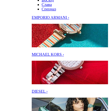
Восход
Слава
Спецназ
EMPORIO ARMANI ›
MICHAEL KORS ›
DIESEL ›