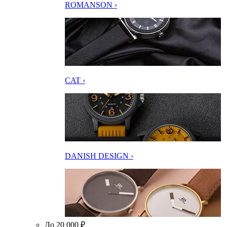
ROMANSON ›
CAT ›
DANISH DESIGN ›
До 20 000 ₽