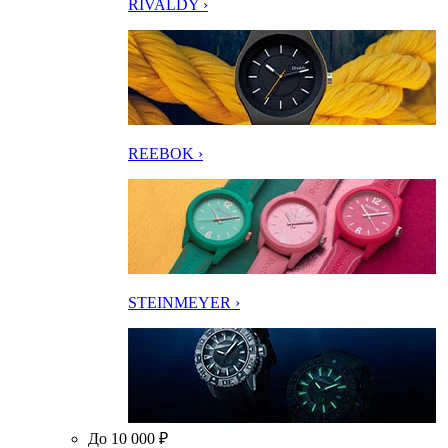
RIVALDY ›
REEBOK ›
STEINMEYER ›
До 10 000 ₽