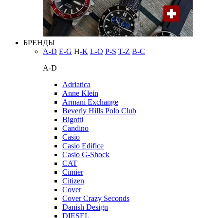
БРЕНДЫ
A-D
E-G
H
-K
L-O
P-S
T-Z
В-С
A-D
Adriatica
Anne Klein
Armani Exchange
Beverly Hills Polo Club
Bigotti
Candino
Casio
Casio Edifice
Casio G-Shock
CAT
Cimier
Citizen
Cover
Cover Crazy Seconds
Danish Design
DIESEL