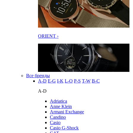
ORIENT ›
Все бренды
A-D
E-G
I-K
L-O
P-S
T-W
В-С
A-D
Adriatica
Anne Klein
Armani Exchange
Candino
Casio
Casio G-Shock