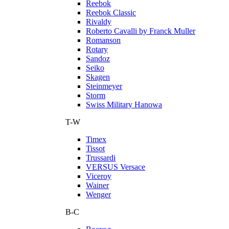
Reebok
Reebok Classic
Rivaldy
Roberto Cavalli by Franck Muller
Romanson
Rotary
Sandoz
Seiko
Skagen
Steinmeyer
Storm
Swiss Military Hanowa
T-W
Timex
Tissot
Trussardi
VERSUS Versace
Viceroy
Wainer
Wenger
В-С