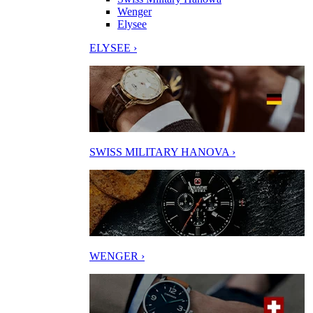
Wenger
Elysee
ELYSEE ›
SWISS MILITARY HANOVA ›
WENGER ›