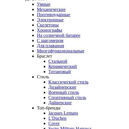
Умные
Механические
Противоударные
Электронные
Скелетоны
Хронографы
На солнечной батарее
С шагомером
Для плавания
Многофункциональные
Браслет
Стальной
Керамический
Титановый
Стиль
Классический стиль
Дизайнерские
Военный стиль
Спортивный стиль
Дайверские
Топ-бренды
Jacques Lemans
L'Duchen
Cover
Swiss Military Hanowa