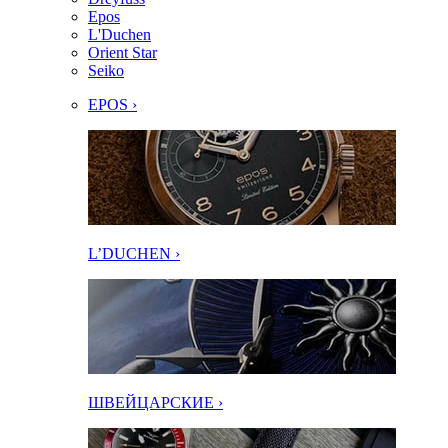
Epos
L'Duchen
Orient Star
Seiko
EPOS ›
L’DUCHEN ›
ШВЕЙЦАРСКИЕ ›