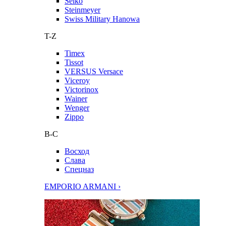
Seiko
Steinmeyer
Swiss Military Hanowa
T-Z
Timex
Tissot
VERSUS Versace
Viceroy
Victorinox
Wainer
Wenger
Zippo
В-С
Восход
Слава
Спецназ
EMPORIO ARMANI ›