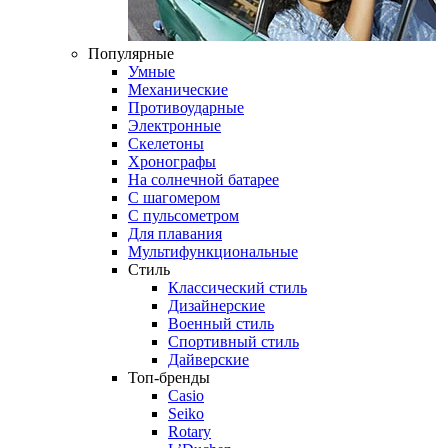
Популярные
Умные
Механические
Противоударные
Электронные
Скелетоны
Хронографы
На солнечной батарее
С шагомером
С пульсометром
Для плавания
Мультифункциональные
Стиль
Классический стиль
Дизайнерские
Военный стиль
Спортивный стиль
Дайверские
Топ-бренды
Casio
Seiko
Rotary