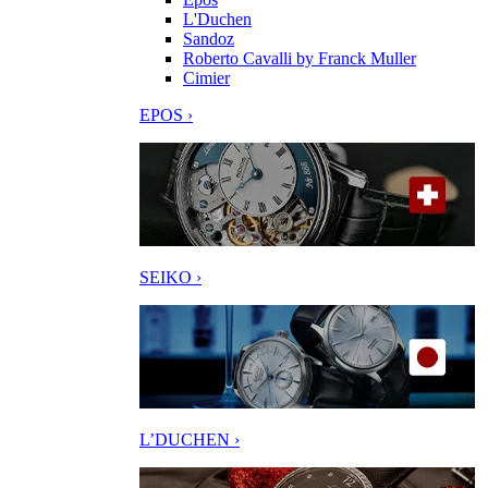
L'Duchen
Sandoz
Roberto Cavalli by Franck Muller
Cimier
EPOS ›
SEIKO ›
L’DUCHEN ›