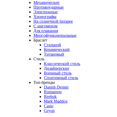
Механические
Противоударные
Электронные
Хронографы
На солнечной батарее
С шагомером
Для плавания
Многофункциональные
Браслет
Стальной
Керамический
Титановый
Стиль
Классический стиль
Дизайнерские
Военный стиль
Спортивный стиль
Топ-бренды
Danish Design
Romanson
Reebok
Mark Maddox
Casio
Gryon