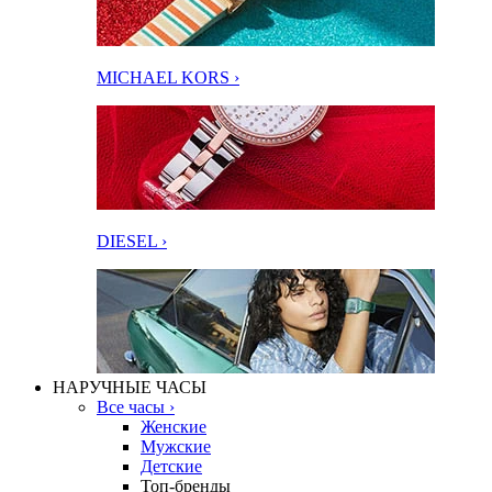
MICHAEL KORS ›
DIESEL ›
НАРУЧНЫЕ ЧАСЫ
Все часы ›
Женские
Мужские
Детские
Топ-бренды