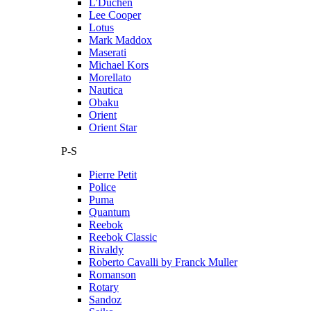
L'Duchen
Lee Cooper
Lotus
Mark Maddox
Maserati
Michael Kors
Morellato
Nautica
Obaku
Orient
Orient Star
P-S
Pierre Petit
Police
Puma
Quantum
Reebok
Reebok Classic
Rivaldy
Roberto Cavalli by Franck Muller
Romanson
Rotary
Sandoz