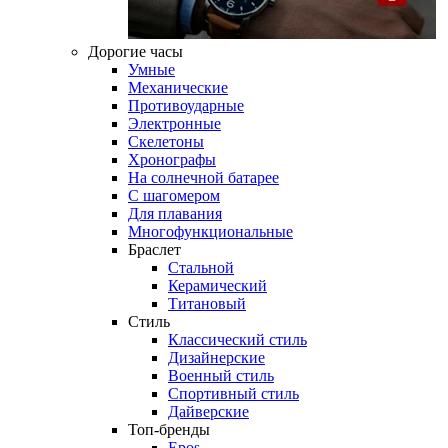
Дорогие часы
Умные
Механические
Противоударные
Электронные
Скелетоны
Хронографы
На солнечной батарее
С шагомером
Для плавания
Многофункциональные
Браслет
Стальной
Керамический
Титановый
Стиль
Классический стиль
Дизайнерские
Военный стиль
Спортивный стиль
Дайверские
Топ-бренды
Epos