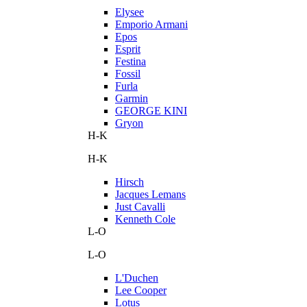
Elysee
Emporio Armani
Epos
Esprit
Festina
Fossil
Furla
Garmin
GEORGE KINI
Gryon
H-K
H-K
Hirsch
Jacques Lemans
Just Cavalli
Kenneth Cole
L-O
L-O
L'Duchen
Lee Cooper
Lotus