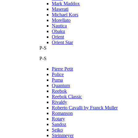
Mark Maddox
Maserati
Michael Kors
Morellato
Nautica
Obaku
Orient
Orient Star
P-S
P-S
Pierre Petit
Police
Puma
Quantum
Reebok
Reebok Classic
Rivaldy
Roberto Cavalli by Franck Muller
Romanson
Rotary
Sandoz
Seiko
Steinmeyer