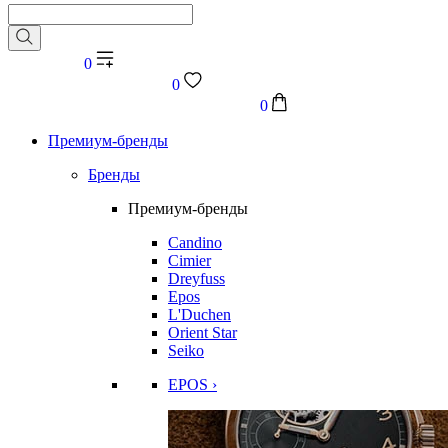
0
0
0
Премиум-бренды
Бренды
Премиум-бренды
Candino
Cimier
Dreyfuss
Epos
L'Duchen
Orient Star
Seiko
EPOS ›