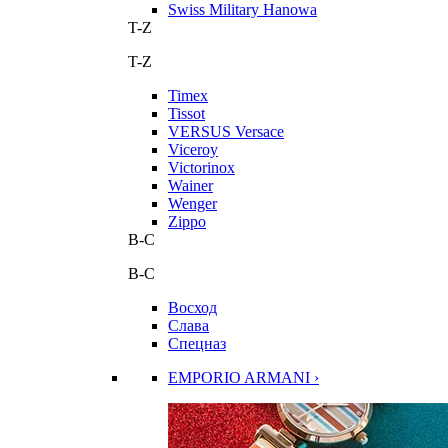
Swiss Military Hanowa
T-Z
T-Z
Timex
Tissot
VERSUS Versace
Viceroy
Victorinox
Wainer
Wenger
Zippo
В-С
В-С
Восход
Слава
Спецназ
EMPORIO ARMANI ›