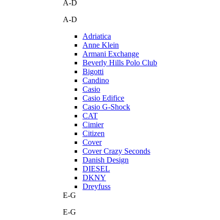
A-D
A-D
Adriatica
Anne Klein
Armani Exchange
Beverly Hills Polo Club
Bigotti
Candino
Casio
Casio Edifice
Casio G-Shock
CAT
Cimier
Citizen
Cover
Cover Crazy Seconds
Danish Design
DIESEL
DKNY
Dreyfuss
E-G
E-G