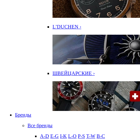
L’DUCHEN ›
ШВЕЙЦАРСКИЕ ›
Бренды
Все бренды
A-D
E-G
I-K
L-O
P-S
T-W
В-С