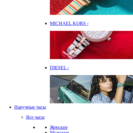
MICHAEL KORS ›
DIESEL ›
Наручные часы
Все часы
Женские
Мужские