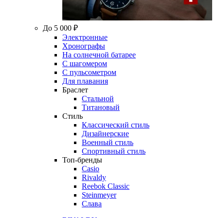
До 5 000 ₽
Электронные
Хронографы
На солнечной батарее
С шагомером
С пульсометром
Для плавания
Браслет
Стальной
Титановый
Стиль
Классический стиль
Дизайнерские
Военный стиль
Спортивный стиль
Топ-бренды
Casio
Rivaldy
Reebok Classic
Steinmeyer
Слава