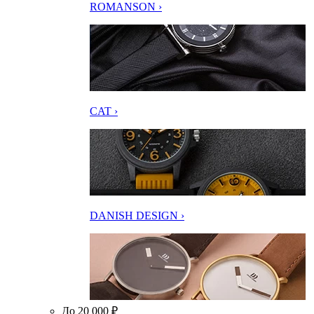
ROMANSON ›
CAT ›
DANISH DESIGN ›
До 20 000 ₽