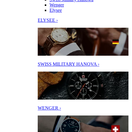
Wenger
Elysee
ELYSEE ›
SWISS MILITARY HANOVA ›
WENGER ›