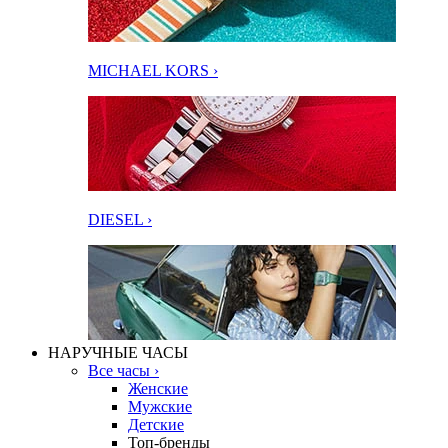
MICHAEL KORS ›
DIESEL ›
НАРУЧНЫЕ ЧАСЫ
Все часы ›
Женские
Мужские
Детские
Топ-бренды