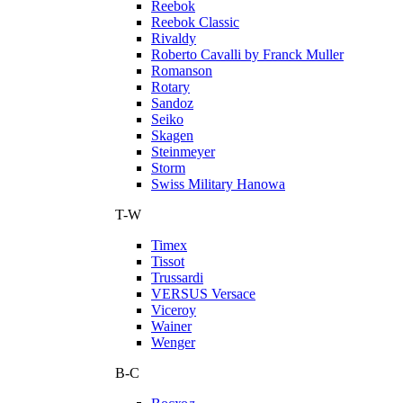
Reebok
Reebok Classic
Rivaldy
Roberto Cavalli by Franck Muller
Romanson
Rotary
Sandoz
Seiko
Skagen
Steinmeyer
Storm
Swiss Military Hanowa
T-W
Timex
Tissot
Trussardi
VERSUS Versace
Viceroy
Wainer
Wenger
В-С