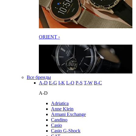
ORIENT ›
Все бренды
A-D
E-G
I-K
L-O
P-S
T-W
В-С
A-D
Adriatica
Anne Klein
Armani Exchange
Candino
Casio
Casio G-Shock