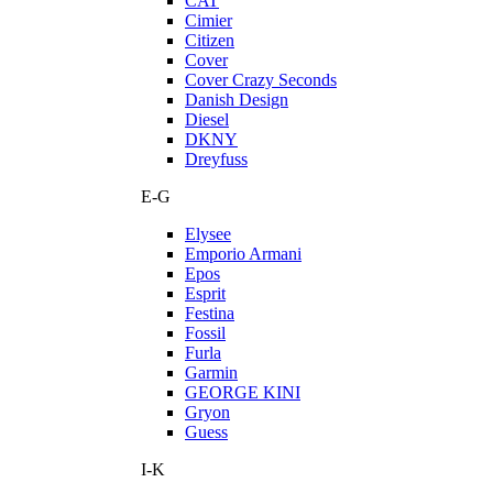
CAT
Cimier
Citizen
Cover
Cover Crazy Seconds
Danish Design
Diesel
DKNY
Dreyfuss
E-G
Elysee
Emporio Armani
Epos
Esprit
Festina
Fossil
Furla
Garmin
GEORGE KINI
Gryon
Guess
I-K