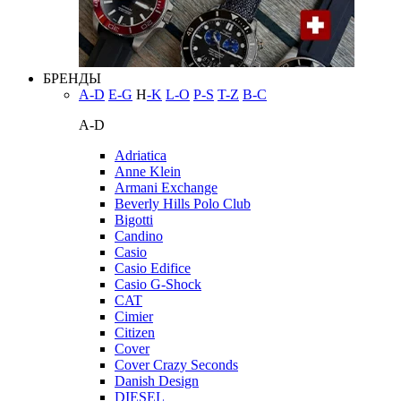
БРЕНДЫ
A-D
E-G
H
-K
L-O
P-S
T-Z
В-С
A-D
Adriatica
Anne Klein
Armani Exchange
Beverly Hills Polo Club
Bigotti
Candino
Casio
Casio Edifice
Casio G-Shock
CAT
Cimier
Citizen
Cover
Cover Crazy Seconds
Danish Design
DIESEL