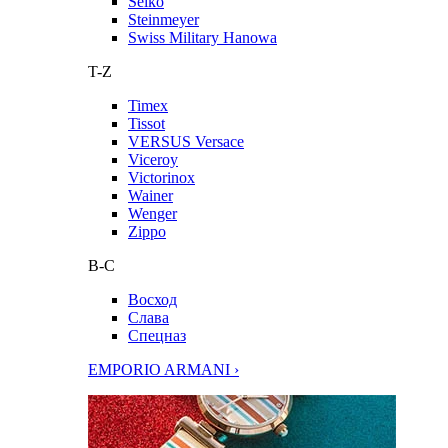
Seiko
Steinmeyer
Swiss Military Hanowa
T-Z
Timex
Tissot
VERSUS Versace
Viceroy
Victorinox
Wainer
Wenger
Zippo
В-С
Восход
Слава
Спецназ
EMPORIO ARMANI ›