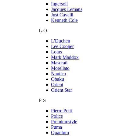
Ingersoll
Jacques Lemans
Just Cavalli
Kenneth Cole
L-O
L'Duchen
Lee Cooper
Lotus
Mark Maddox
Maserati
Morellato
Nautica
Obaku
Orient
Orient Star
P-S
Pierre Petit
Police
Premiumstyle
Puma
Quantum