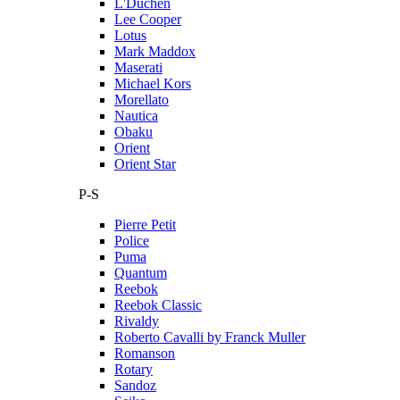
L'Duchen
Lee Cooper
Lotus
Mark Maddox
Maserati
Michael Kors
Morellato
Nautica
Obaku
Orient
Orient Star
P-S
Pierre Petit
Police
Puma
Quantum
Reebok
Reebok Classic
Rivaldy
Roberto Cavalli by Franck Muller
Romanson
Rotary
Sandoz