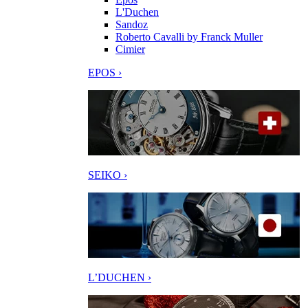
L'Duchen
Sandoz
Roberto Cavalli by Franck Muller
Cimier
EPOS ›
SEIKO ›
L’DUCHEN ›