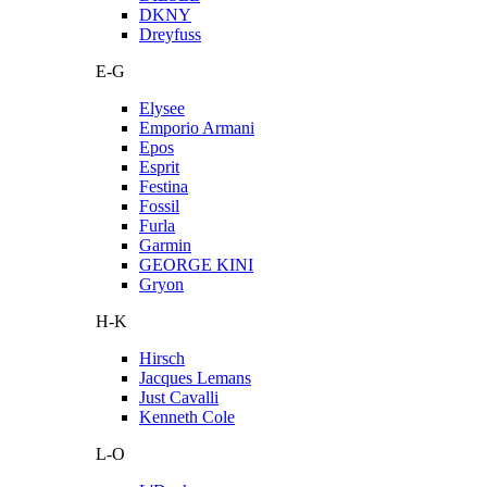
DKNY
Dreyfuss
E-G
Elysee
Emporio Armani
Epos
Esprit
Festina
Fossil
Furla
Garmin
GEORGE KINI
Gryon
H-K
Hirsch
Jacques Lemans
Just Cavalli
Kenneth Cole
L-O