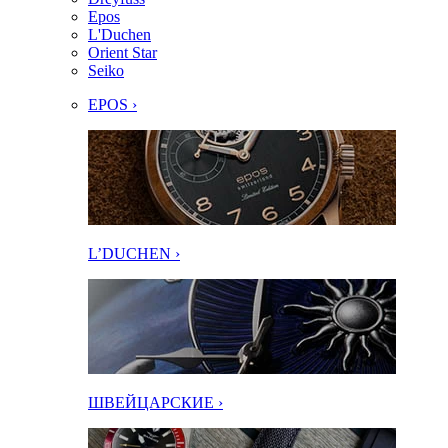
Epos
L'Duchen
Orient Star
Seiko
EPOS ›
L’DUCHEN ›
ШВЕЙЦАРСКИЕ ›