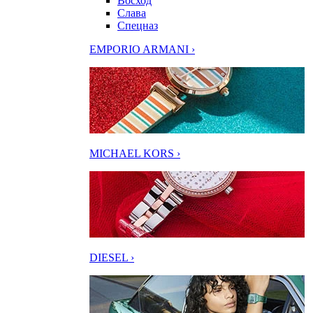
Восход
Слава
Спецназ
EMPORIO ARMANI ›
MICHAEL KORS ›
DIESEL ›