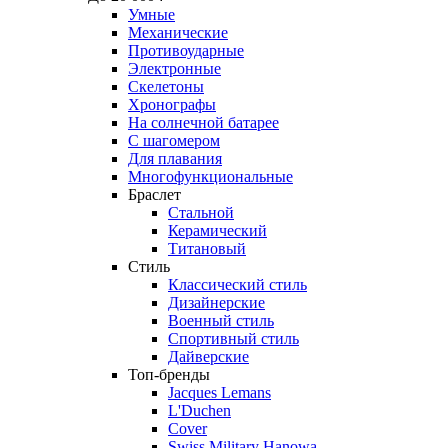
Умные
Механические
Противоударные
Электронные
Скелетоны
Хронографы
На солнечной батарее
С шагомером
Для плавания
Многофункциональные
Браслет
Стальной
Керамический
Титановый
Стиль
Классический стиль
Дизайнерские
Военный стиль
Спортивный стиль
Дайверские
Топ-бренды
Jacques Lemans
L'Duchen
Cover
Swiss Military Hanowa