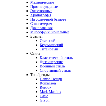
Механические
Противоударные
Электронные
Хронографы
На солнечной батарее
С шагомером
Для плавания
Многофункциональные
Браслет
Стальной
Керамический
Титановый
Стиль
Классический стиль
Дизайнерские
Военный стиль
Спортивный стиль
Топ-бренды
Danish Design
Romanson
Reebok
Mark Maddox
Casio
Gryon