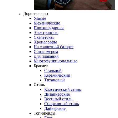
Дорогие часы
Умные
Механические
Противоударные
Электронные
Скелетоны
Хронографы
На солнечной батарее
С шагомером
Для плавания
Многофункциональные
Браслет
Стальной
Керамический
Титановый
Стиль
Классический стиль
Дизайнерские
Военный стиль
Спортивный стиль
Дайверские
Топ-бренды
Epos