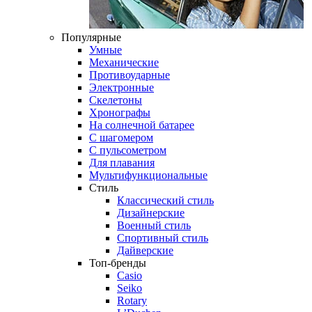
Популярные
Умные
Механические
Противоударные
Электронные
Скелетоны
Хронографы
На солнечной батарее
С шагомером
С пульсометром
Для плавания
Мультифункциональные
Стиль
Классический стиль
Дизайнерские
Военный стиль
Спортивный стиль
Дайверские
Топ-бренды
Casio
Seiko
Rotary