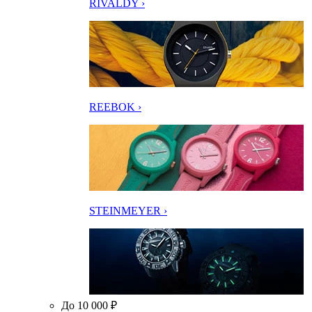
RIVALDY ›
REEBOK ›
STEINMEYER ›
До 10 000 ₽