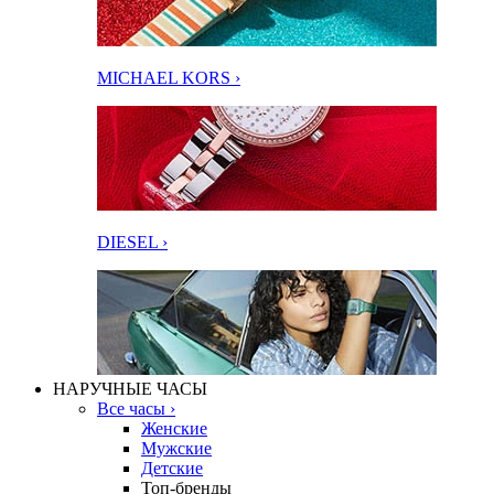
MICHAEL KORS ›
DIESEL ›
НАРУЧНЫЕ ЧАСЫ
Все часы ›
Женские
Мужские
Детские
Топ-бренды