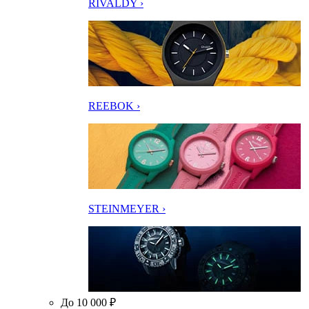
RIVALDY ›
REEBOK ›
STEINMEYER ›
До 10 000 ₽