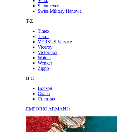
Seiko
Steinmeyer
Swiss Military Hanowa
T-Z
Timex
Tissot
VERSUS Versace
Viceroy
Victorinox
Wainer
Wenger
Zippo
В-С
Восход
Слава
Спецназ
EMPORIO ARMANI ›