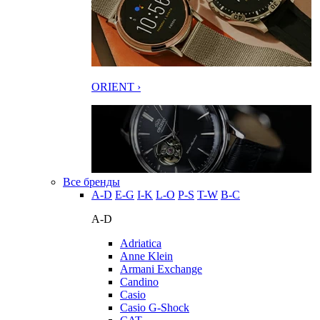
ORIENT ›
Все бренды
A-D
E-G
I-K
L-O
P-S
T-W
В-С
A-D
Adriatica
Anne Klein
Armani Exchange
Candino
Casio
Casio G-Shock