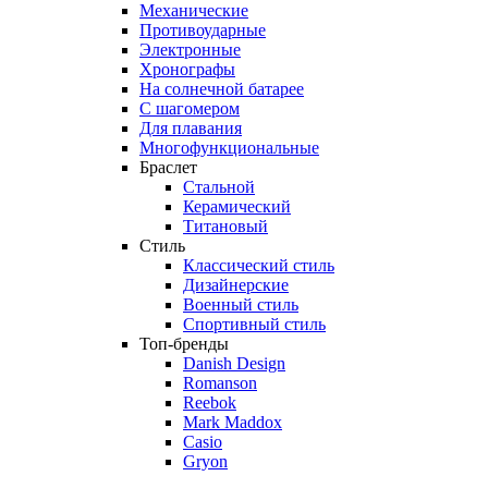
Механические
Противоударные
Электронные
Хронографы
На солнечной батарее
С шагомером
Для плавания
Многофункциональные
Браслет
Стальной
Керамический
Титановый
Стиль
Классический стиль
Дизайнерские
Военный стиль
Спортивный стиль
Топ-бренды
Danish Design
Romanson
Reebok
Mark Maddox
Casio
Gryon