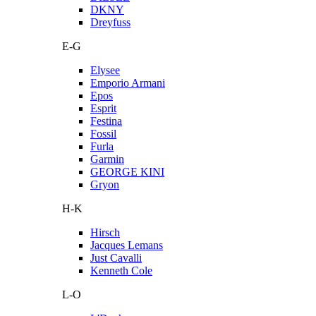
DKNY
Dreyfuss
E-G
Elysee
Emporio Armani
Epos
Esprit
Festina
Fossil
Furla
Garmin
GEORGE KINI
Gryon
H-K
Hirsch
Jacques Lemans
Just Cavalli
Kenneth Cole
L-O