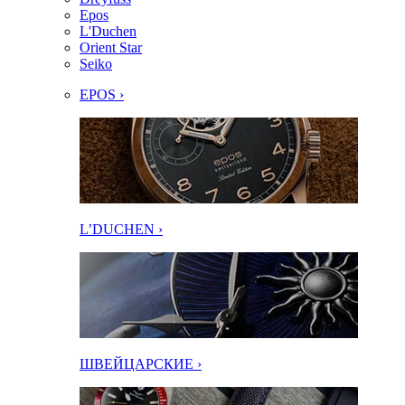
Epos
L'Duchen
Orient Star
Seiko
EPOS ›
L’DUCHEN ›
ШВЕЙЦАРСКИЕ ›