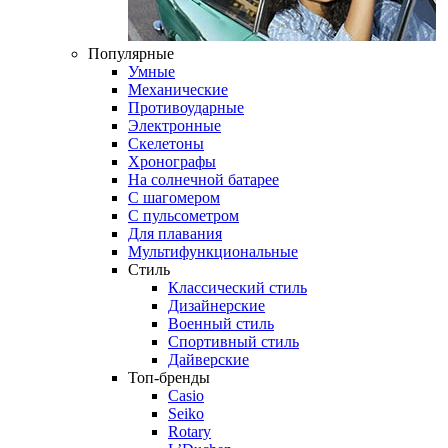
Популярные
Умные
Механические
Противоударные
Электронные
Скелетоны
Хронографы
На солнечной батарее
С шагомером
С пульсометром
Для плавания
Мультифункциональные
Стиль
Классический стиль
Дизайнерские
Военный стиль
Спортивный стиль
Дайверские
Топ-бренды
Casio
Seiko
Rotary