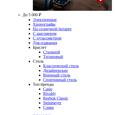
До 5 000 ₽
Электронные
Хронографы
На солнечной батарее
С шагомером
С пульсометром
Для плавания
Браслет
Стальной
Титановый
Стиль
Классический стиль
Дизайнерские
Военный стиль
Спортивный стиль
Топ-бренды
Casio
Rivaldy
Reebok Classic
Steinmeyer
Слава