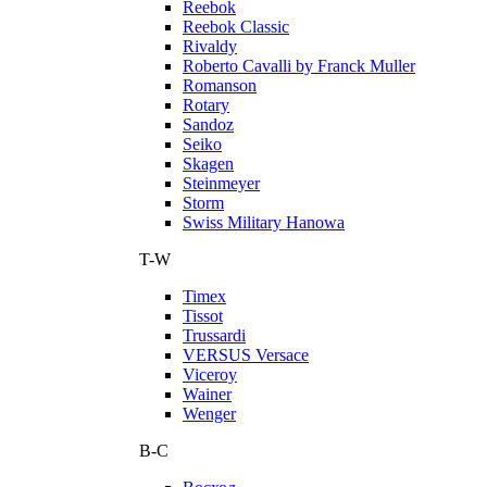
Reebok
Reebok Classic
Rivaldy
Roberto Cavalli by Franck Muller
Romanson
Rotary
Sandoz
Seiko
Skagen
Steinmeyer
Storm
Swiss Military Hanowa
T-W
Timex
Tissot
Trussardi
VERSUS Versace
Viceroy
Wainer
Wenger
В-С