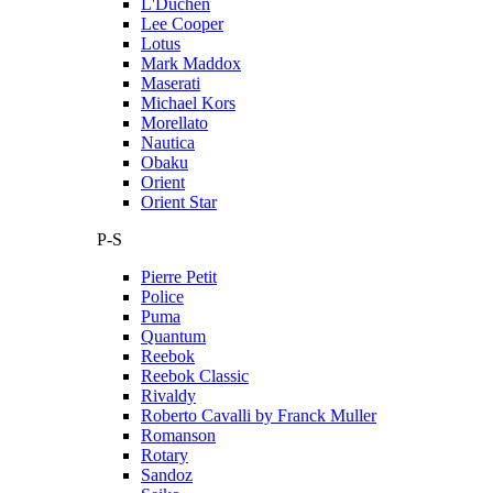
L'Duchen
Lee Cooper
Lotus
Mark Maddox
Maserati
Michael Kors
Morellato
Nautica
Obaku
Orient
Orient Star
P-S
Pierre Petit
Police
Puma
Quantum
Reebok
Reebok Classic
Rivaldy
Roberto Cavalli by Franck Muller
Romanson
Rotary
Sandoz