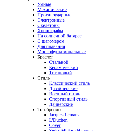
Умные
Механические
Противоударные
Электронные
Скелетоны
Хронографы
На солнечной батарее
С шагомером
Для плавания
Многофункциональные
Браслет
Стальной
Керамический
Титановый
Стиль
Классический стиль
Дизайнерские
Военный стиль
Спортивный стиль
Дайверские
Топ-бренды
Jacques Lemans
L'Duchen
Cover
Swiss Military Hanowa