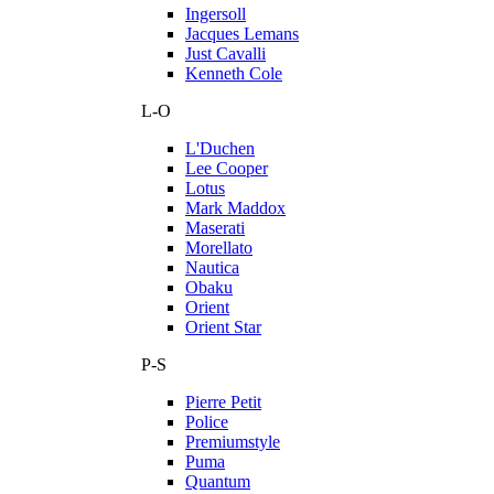
Ingersoll
Jacques Lemans
Just Cavalli
Kenneth Cole
L-O
L'Duchen
Lee Cooper
Lotus
Mark Maddox
Maserati
Morellato
Nautica
Obaku
Orient
Orient Star
P-S
Pierre Petit
Police
Premiumstyle
Puma
Quantum