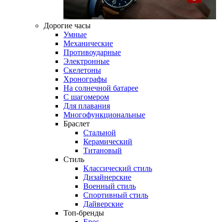
Дорогие часы
Умные
Механические
Противоударные
Электронные
Скелетоны
Хронографы
На солнечной батарее
С шагомером
Для плавания
Многофункциональные
Браслет
Стальной
Керамический
Титановый
Стиль
Классический стиль
Дизайнерские
Военный стиль
Спортивный стиль
Дайверские
Топ-бренды
Epos