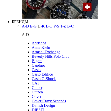
БРЕНДЫ
A-D
E-G
H
-K
L-O
P-S
T-Z
В-С
A-D
Adriatica
Anne Klein
Armani Exchange
Beverly Hills Polo Club
Bigotti
Candino
Casio
Casio Edifice
Casio G-Shock
CAT
Cimier
Citizen
Cover
Cover Crazy Seconds
Danish Design
DIESEL