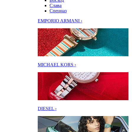
Восход
Слава
Спецназ
EMPORIO ARMANI ›
MICHAEL KORS ›
DIESEL ›