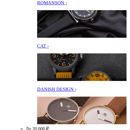
ROMANSON ›
CAT ›
DANISH DESIGN ›
До 20 000 ₽