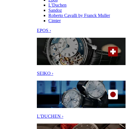
L'Duchen
Sandoz
Roberto Cavalli by Franck Muller
Cimier
EPOS ›
SEIKO ›
L’DUCHEN ›