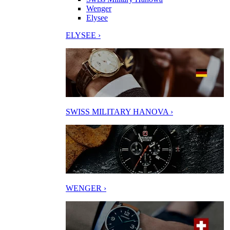
Wenger
Elysee
ELYSEE ›
SWISS MILITARY HANOVA ›
WENGER ›