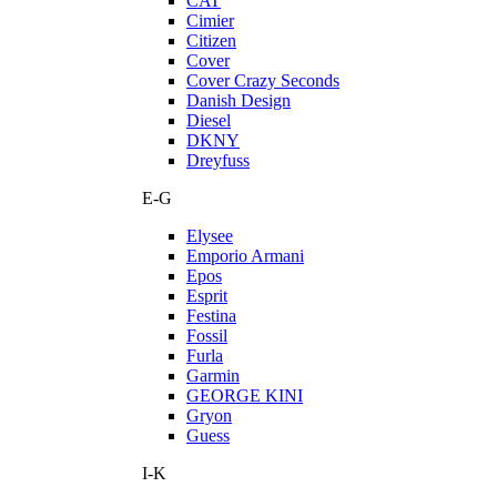
CAT
Cimier
Citizen
Cover
Cover Crazy Seconds
Danish Design
Diesel
DKNY
Dreyfuss
E-G
Elysee
Emporio Armani
Epos
Esprit
Festina
Fossil
Furla
Garmin
GEORGE KINI
Gryon
Guess
I-K