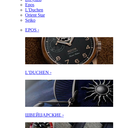
Epos
L'Duchen
Orient Star
Seiko
EPOS ›
L’DUCHEN ›
ШВЕЙЦАРСКИЕ ›