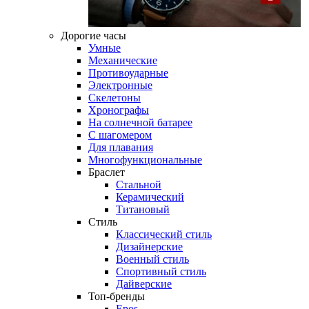
Дорогие часы
Умные
Механические
Противоударные
Электронные
Скелетоны
Хронографы
На солнечной батарее
С шагомером
Для плавания
Многофункциональные
Браслет
Стальной
Керамический
Титановый
Стиль
Классический стиль
Дизайнерские
Военный стиль
Спортивный стиль
Дайверские
Топ-бренды
Epos