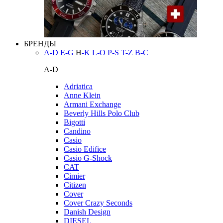
БРЕНДЫ
A-D
E-G
H
-K
L-O
P-S
T-Z
В-С
A-D
Adriatica
Anne Klein
Armani Exchange
Beverly Hills Polo Club
Bigotti
Candino
Casio
Casio Edifice
Casio G-Shock
CAT
Cimier
Citizen
Cover
Cover Crazy Seconds
Danish Design
DIESEL