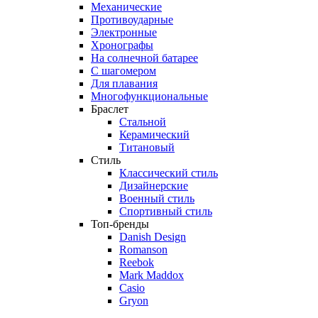
Механические
Противоударные
Электронные
Хронографы
На солнечной батарее
С шагомером
Для плавания
Многофункциональные
Браслет
Стальной
Керамический
Титановый
Стиль
Классический стиль
Дизайнерские
Военный стиль
Спортивный стиль
Топ-бренды
Danish Design
Romanson
Reebok
Mark Maddox
Casio
Gryon