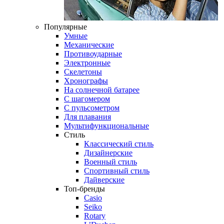
Популярные
Умные
Механические
Противоударные
Электронные
Скелетоны
Хронографы
На солнечной батарее
С шагомером
С пульсометром
Для плавания
Мультифункциональные
Стиль
Классический стиль
Дизайнерские
Военный стиль
Спортивный стиль
Дайверские
Топ-бренды
Casio
Seiko
Rotary