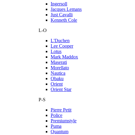
Ingersoll
Jacques Lemans
Just Cavalli
Kenneth Cole
L-O
L'Duchen
Lee Cooper
Lotus
Mark Maddox
Maserati
Morellato
Nautica
Obaku
Orient
Orient Star
P-S
Pierre Petit
Police
Premiumstyle
Puma
Quantum