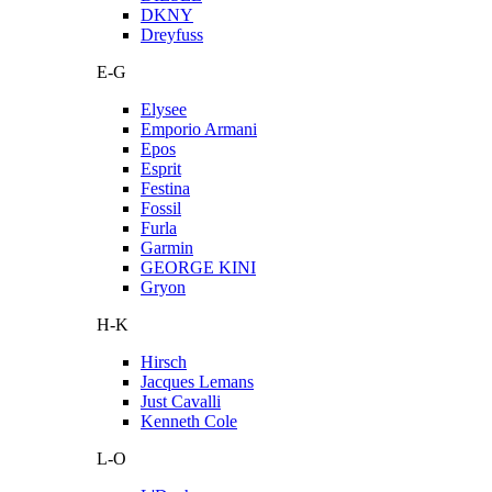
DKNY
Dreyfuss
E-G
Elysee
Emporio Armani
Epos
Esprit
Festina
Fossil
Furla
Garmin
GEORGE KINI
Gryon
H-K
Hirsch
Jacques Lemans
Just Cavalli
Kenneth Cole
L-O