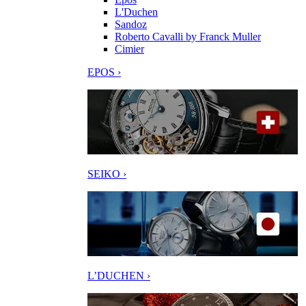
L'Duchen
Sandoz
Roberto Cavalli by Franck Muller
Cimier
EPOS ›
SEIKO ›
L’DUCHEN ›