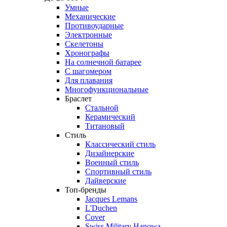
Умные
Механические
Противоударные
Электронные
Скелетоны
Хронографы
На солнечной батарее
С шагомером
Для плавания
Многофункциональные
Браслет
Стальной
Керамический
Титановый
Стиль
Классический стиль
Дизайнерские
Военный стиль
Спортивный стиль
Дайверские
Топ-бренды
Jacques Lemans
L'Duchen
Cover
Swiss Military Hanowa