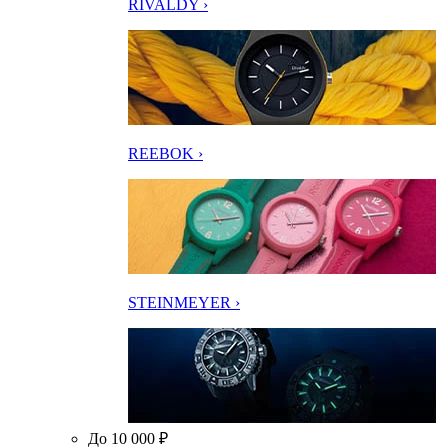
RIVALDY ›
REEBOK ›
STEINMEYER ›
До 10 000 ₽