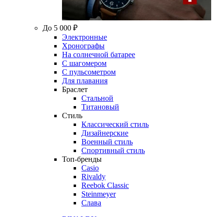
До 5 000 ₽
Электронные
Хронографы
На солнечной батарее
С шагомером
С пульсометром
Для плавания
Браслет
Стальной
Титановый
Стиль
Классический стиль
Дизайнерские
Военный стиль
Спортивный стиль
Топ-бренды
Casio
Rivaldy
Reebok Classic
Steinmeyer
Слава