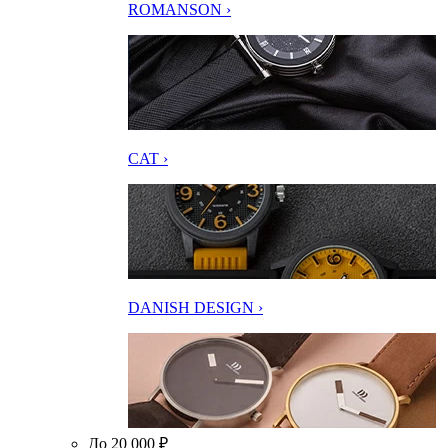
ROMANSON ›
CAT ›
DANISH DESIGN ›
До 20 000 ₽