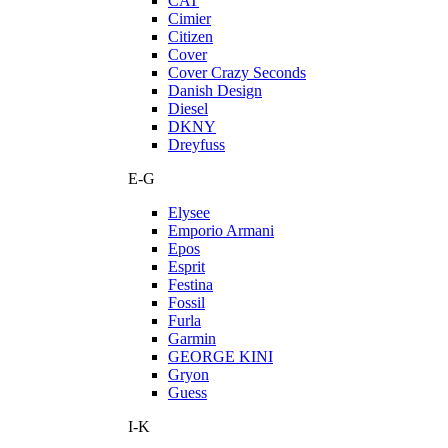
CAT
Cimier
Citizen
Cover
Cover Crazy Seconds
Danish Design
Diesel
DKNY
Dreyfuss
E-G
Elysee
Emporio Armani
Epos
Esprit
Festina
Fossil
Furla
Garmin
GEORGE KINI
Gryon
Guess
I-K