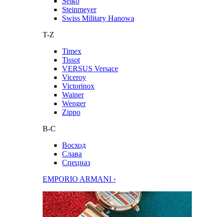
Seiko
Steinmeyer
Swiss Military Hanowa
T-Z
Timex
Tissot
VERSUS Versace
Viceroy
Victorinox
Wainer
Wenger
Zippo
В-С
Восход
Слава
Спецназ
EMPORIO ARMANI ›