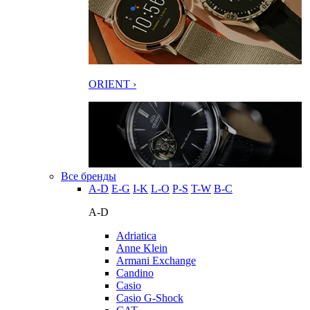
ORIENT ›
Все бренды
A-D
E-G
I-K
L-O
P-S
T-W
В-С
A-D
Adriatica
Anne Klein
Armani Exchange
Candino
Casio
Casio G-Shock