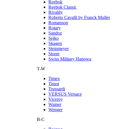
Reebok
Reebok Classic
Rivaldy
Roberto Cavalli by Franck Muller
Romanson
Rotary
Sandoz
Seiko
Skagen
Steinmeyer
Storm
Swiss Military Hanowa
T-W
Timex
Tissot
Trussardi
VERSUS Versace
Viceroy
Wainer
Wenger
В-С