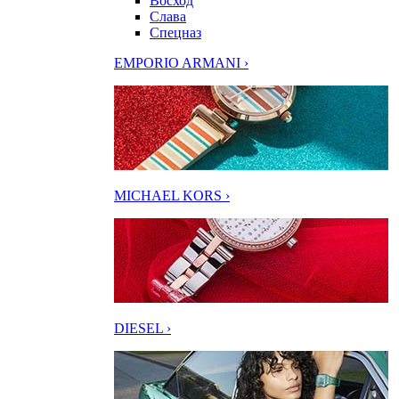
Восход
Слава
Спецназ
EMPORIO ARMANI ›
MICHAEL KORS ›
DIESEL ›