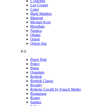
L'Duchen
Lee Cooper
Lotus
Mark Maddox
Maserati
Michael Kors
Morellato
Nautica
Obaku
Orient
Orient Star
P-S
Pierre Petit
Police
Puma
Quantum
Reebok
Reebok Classic
Rivaldy
Roberto Cavalli by Franck Muller
Romanson
Rotary
Sandoz