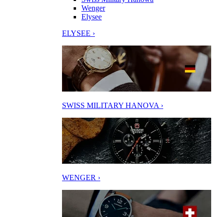
Wenger
Elysee
ELYSEE ›
SWISS MILITARY HANOVA ›
WENGER ›