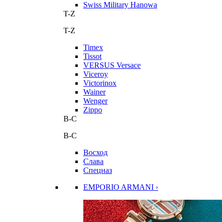
Swiss Military Hanowa
T-Z
T-Z
Timex
Tissot
VERSUS Versace
Viceroy
Victorinox
Wainer
Wenger
Zippo
В-С
В-С
Восход
Слава
Спецназ
EMPORIO ARMANI ›