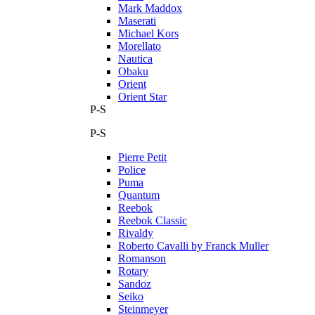
Mark Maddox
Maserati
Michael Kors
Morellato
Nautica
Obaku
Orient
Orient Star
P-S
P-S
Pierre Petit
Police
Puma
Quantum
Reebok
Reebok Classic
Rivaldy
Roberto Cavalli by Franck Muller
Romanson
Rotary
Sandoz
Seiko
Steinmeyer