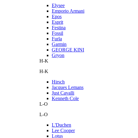
Elysee
Emporio Armani
Epos
Esprit
Festina
Fossil
Furla
Garmin
GEORGE KINI
Gryon
H-K
H-K
Hirsch
Jacques Lemans
Just Cavalli
Kenneth Cole
L-O
L-O
L'Duchen
Lee Cooper
Lotus