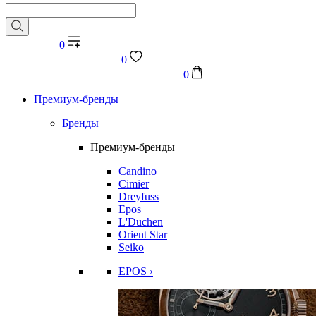
0
0
0
Премиум-бренды
Бренды
Премиум-бренды
Candino
Cimier
Dreyfuss
Epos
L'Duchen
Orient Star
Seiko
EPOS ›