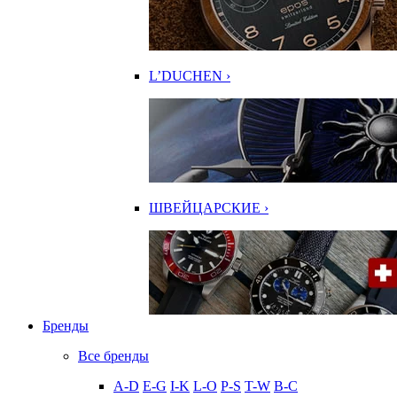
L’DUCHEN ›
ШВЕЙЦАРСКИЕ ›
Бренды
Все бренды
A-D
E-G
I-K
L-O
P-S
T-W
В-С