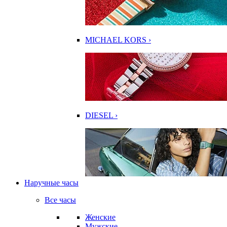
MICHAEL KORS ›
DIESEL ›
Наручные часы
Все часы
Женские
Мужские