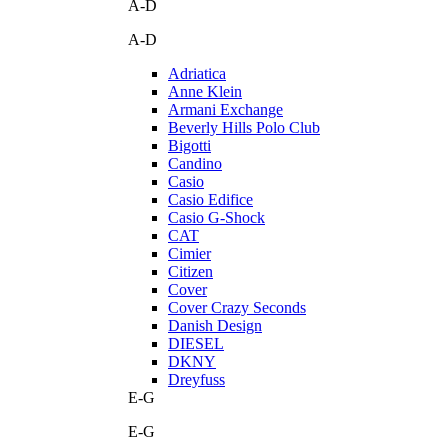
A-D
A-D
Adriatica
Anne Klein
Armani Exchange
Beverly Hills Polo Club
Bigotti
Candino
Casio
Casio Edifice
Casio G-Shock
CAT
Cimier
Citizen
Cover
Cover Crazy Seconds
Danish Design
DIESEL
DKNY
Dreyfuss
E-G
E-G