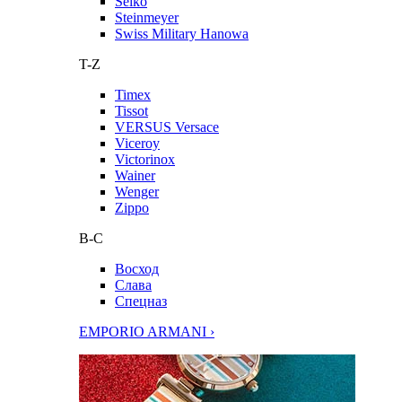
Seiko
Steinmeyer
Swiss Military Hanowa
T-Z
Timex
Tissot
VERSUS Versace
Viceroy
Victorinox
Wainer
Wenger
Zippo
В-С
Восход
Слава
Спецназ
EMPORIO ARMANI ›