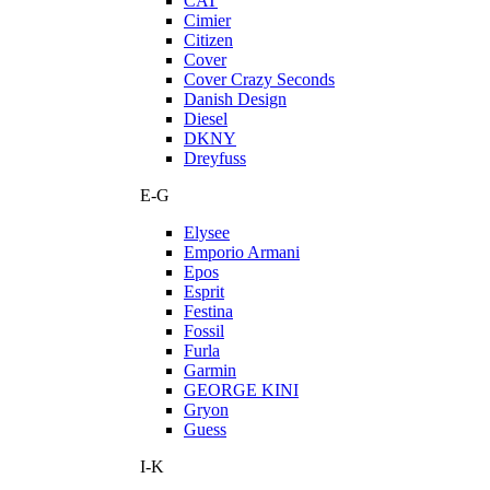
CAT
Cimier
Citizen
Cover
Cover Crazy Seconds
Danish Design
Diesel
DKNY
Dreyfuss
E-G
Elysee
Emporio Armani
Epos
Esprit
Festina
Fossil
Furla
Garmin
GEORGE KINI
Gryon
Guess
I-K