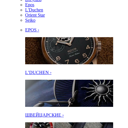
Epos
L'Duchen
Orient Star
Seiko
EPOS ›
L’DUCHEN ›
ШВЕЙЦАРСКИЕ ›