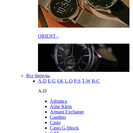
ORIENT ›
Все бренды
A-D
E-G
I-K
L-O
P-S
T-W
В-С
A-D
Adriatica
Anne Klein
Armani Exchange
Candino
Casio
Casio G-Shock