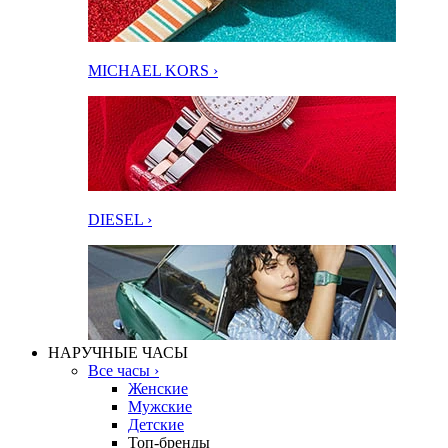
MICHAEL KORS ›
DIESEL ›
НАРУЧНЫЕ ЧАСЫ
Все часы ›
Женские
Мужские
Детские
Топ-бренды