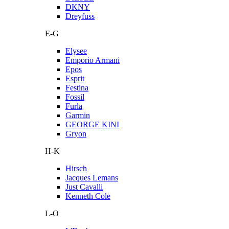
DKNY
Dreyfuss
E-G
Elysee
Emporio Armani
Epos
Esprit
Festina
Fossil
Furla
Garmin
GEORGE KINI
Gryon
H-K
Hirsch
Jacques Lemans
Just Cavalli
Kenneth Cole
L-O