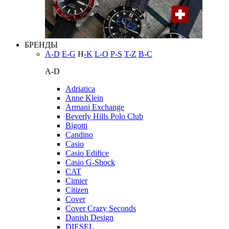
БРЕНДЫ
A-D
E-G
H
-K
L-O
P-S
T-Z
В-С
A-D
Adriatica
Anne Klein
Armani Exchange
Beverly Hills Polo Club
Bigotti
Candino
Casio
Casio Edifice
Casio G-Shock
CAT
Cimier
Citizen
Cover
Cover Crazy Seconds
Danish Design
DIESEL