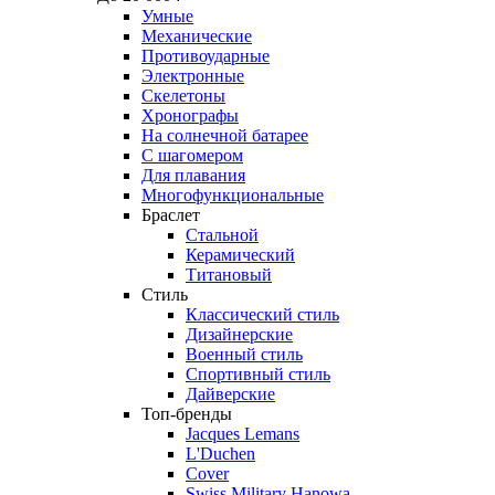
Умные
Механические
Противоударные
Электронные
Скелетоны
Хронографы
На солнечной батарее
С шагомером
Для плавания
Многофункциональные
Браслет
Стальной
Керамический
Титановый
Стиль
Классический стиль
Дизайнерские
Военный стиль
Спортивный стиль
Дайверские
Топ-бренды
Jacques Lemans
L'Duchen
Cover
Swiss Military Hanowa