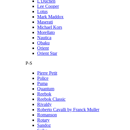
L'Duchen
Lee Cooper
Lotus
Mark Maddox
Maserati
Michael Kors
Morellato
Nautica
Obaku
Orient
Orient Star
P-S
Pierre Petit
Police
Puma
Quantum
Reebok
Reebok Classic
Rivaldy
Roberto Cavalli by Franck Muller
Romanson
Rotary
Sandoz