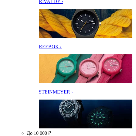
RIVALDY ›
REEBOK ›
STEINMEYER ›
До 10 000 ₽