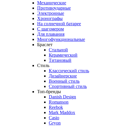
Механические
Противоударные
Электронные
Хронографы
На солнечной батарее
С шагомером
Для плавания
Многофункциональные
Браслет
Стальной
Керамический
Титановый
Стиль
Классический стиль
Дизайнерские
Военный стиль
Спортивный стиль
Топ-бренды
Danish Design
Romanson
Reebok
Mark Maddox
Casio
Gryon