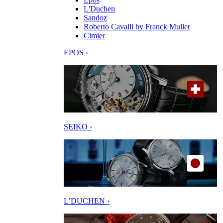
L'Duchen
Sandoz
Roberto Cavalli by Franck Muller
Cimier
EPOS ›
SEIKO ›
L’DUCHEN ›