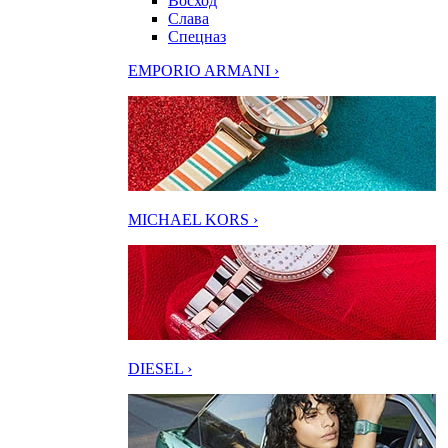
Восход
Слава
Спецназ
EMPORIO ARMANI ›
MICHAEL KORS ›
DIESEL ›