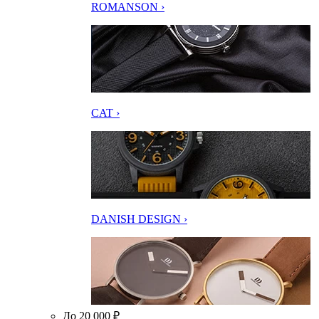
ROMANSON ›
CAT ›
DANISH DESIGN ›
До 20 000 ₽