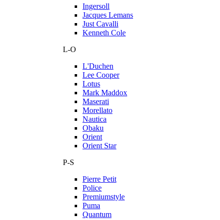
Ingersoll
Jacques Lemans
Just Cavalli
Kenneth Cole
L-O
L'Duchen
Lee Cooper
Lotus
Mark Maddox
Maserati
Morellato
Nautica
Obaku
Orient
Orient Star
P-S
Pierre Petit
Police
Premiumstyle
Puma
Quantum