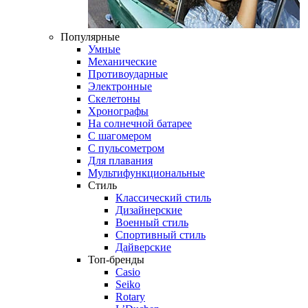
Популярные
Умные
Механические
Противоударные
Электронные
Скелетоны
Хронографы
На солнечной батарее
С шагомером
С пульсометром
Для плавания
Мультифункциональные
Стиль
Классический стиль
Дизайнерские
Военный стиль
Спортивный стиль
Дайверские
Топ-бренды
Casio
Seiko
Rotary