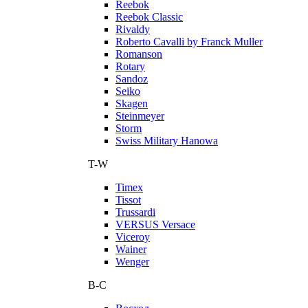
Reebok
Reebok Classic
Rivaldy
Roberto Cavalli by Franck Muller
Romanson
Rotary
Sandoz
Seiko
Skagen
Steinmeyer
Storm
Swiss Military Hanowa
T-W
Timex
Tissot
Trussardi
VERSUS Versace
Viceroy
Wainer
Wenger
В-С