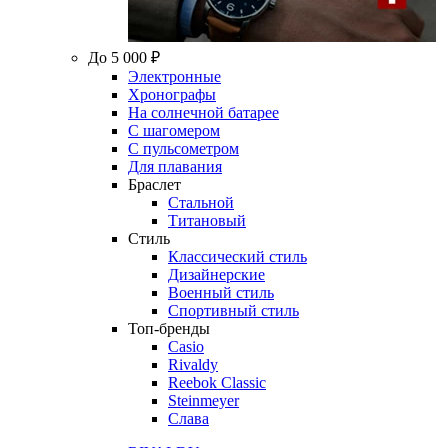
До 5 000 ₽
Электронные
Хронографы
На солнечной батарее
С шагомером
С пульсометром
Для плавания
Браслет
Стальной
Титановый
Стиль
Классический стиль
Дизайнерские
Военный стиль
Спортивный стиль
Топ-бренды
Casio
Rivaldy
Reebok Classic
Steinmeyer
Слава