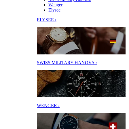
Wenger
Elysee
ELYSEE ›
SWISS MILITARY HANOVA ›
WENGER ›