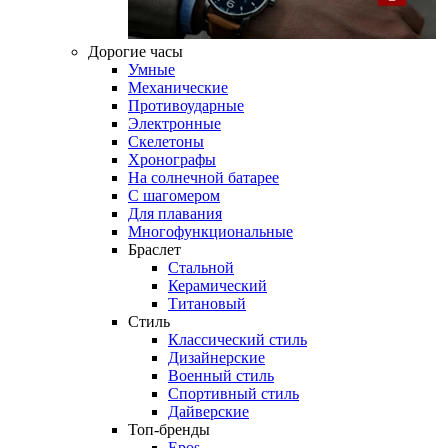
Дорогие часы
Умные
Механические
Противоударные
Электронные
Скелетоны
Хронографы
На солнечной батарее
С шагомером
Для плавания
Многофункциональные
Браслет
Стальной
Керамический
Титановый
Стиль
Классический стиль
Дизайнерские
Военный стиль
Спортивный стиль
Дайверские
Топ-бренды
Epos