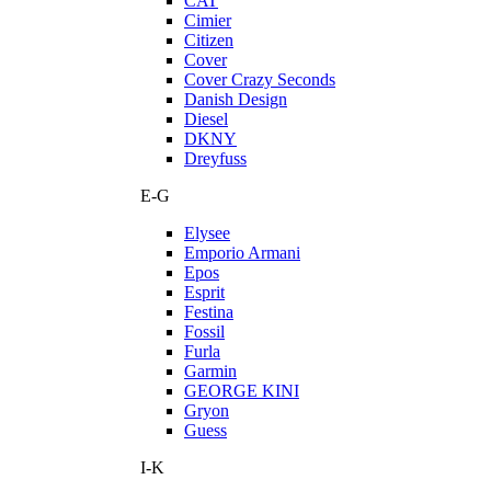
CAT
Cimier
Citizen
Cover
Cover Crazy Seconds
Danish Design
Diesel
DKNY
Dreyfuss
E-G
Elysee
Emporio Armani
Epos
Esprit
Festina
Fossil
Furla
Garmin
GEORGE KINI
Gryon
Guess
I-K