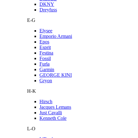
DKNY
Dreyfuss
E-G
Elysee
Emporio Armani
Epos
Esprit
Festina
Fossil
Furla
Garmin
GEORGE KINI
Gryon
H-K
Hirsch
Jacques Lemans
Just Cavalli
Kenneth Cole
L-O