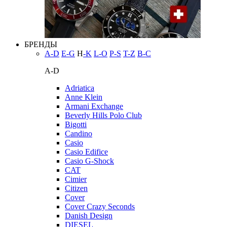
БРЕНДЫ
A-D
E-G
H
-K
L-O
P-S
T-Z
В-С
A-D
Adriatica
Anne Klein
Armani Exchange
Beverly Hills Polo Club
Bigotti
Candino
Casio
Casio Edifice
Casio G-Shock
CAT
Cimier
Citizen
Cover
Cover Crazy Seconds
Danish Design
DIESEL