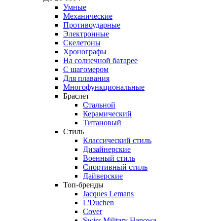
Умные
Механические
Противоударные
Электронные
Скелетоны
Хронографы
На солнечной батарее
С шагомером
Для плавания
Многофункциональные
Браслет
Стальной
Керамический
Титановый
Стиль
Классический стиль
Дизайнерские
Военный стиль
Спортивный стиль
Дайверские
Топ-бренды
Jacques Lemans
L'Duchen
Cover
Swiss Military Hanowa