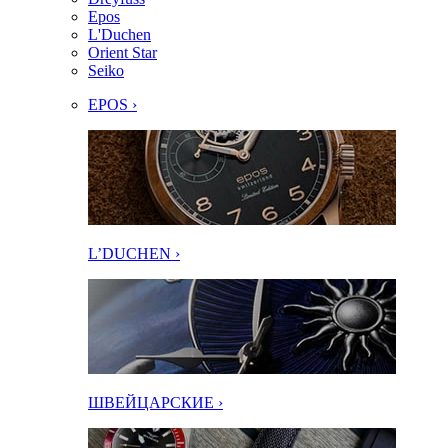
Epos
L'Duchen
Orient Star
Seiko
EPOS ›
L’DUCHEN ›
ШВЕЙЦАРСКИЕ ›