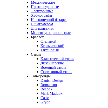
Механические
Противоударные
Электронные
Хронографы
На солнечной батарее
С шагомером
Для плавания
Многофункциональные
Браслет
Стальной
Керамический
Титановый
Стиль
Классический стиль
Дизайнерские
Военный стиль
Спортивный стиль
Топ-бренды
Danish Design
Romanson
Reebok
Mark Maddox
Casio
Gryon