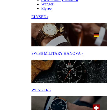
Wenger
Elysee
ELYSEE ›
SWISS MILITARY HANOVA ›
WENGER ›