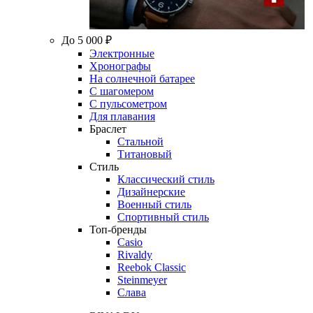
До 5 000 ₽
Электронные
Хронографы
На солнечной батарее
С шагомером
С пульсометром
Для плавания
Браслет
Стальной
Титановый
Стиль
Классический стиль
Дизайнерские
Военный стиль
Спортивный стиль
Топ-бренды
Casio
Rivaldy
Reebok Classic
Steinmeyer
Слава