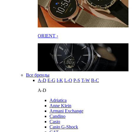
ORIENT ›
Все бренды
A-D
E-G
I-K
L-O
P-S
T-W
В-С
A-D
Adriatica
Anne Klein
Armani Exchange
Candino
Casio
Casio G-Shock