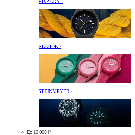
RIVALDY ›
REEBOK ›
STEINMEYER ›
До 10 000 ₽