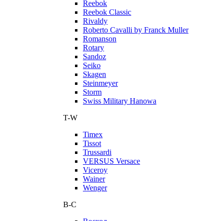
Reebok
Reebok Classic
Rivaldy
Roberto Cavalli by Franck Muller
Romanson
Rotary
Sandoz
Seiko
Skagen
Steinmeyer
Storm
Swiss Military Hanowa
T-W
Timex
Tissot
Trussardi
VERSUS Versace
Viceroy
Wainer
Wenger
В-С