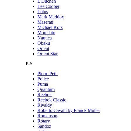
L'Duchen
Lee Cooper
Lotus
Mark Maddox
Maserati
Michael Kors
Morellato
Nautica
Obaku
Orient
Orient Star
P-S
Pierre Petit
Police
Puma
Quantum
Reebok
Reebok Classic
Rivaldy
Roberto Cavalli by Franck Muller
Romanson
Rotary
Sandoz