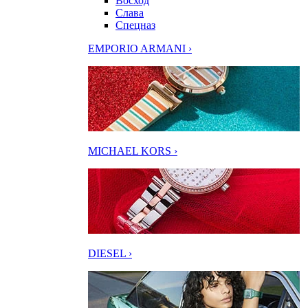
Восход
Слава
Спецназ
EMPORIO ARMANI ›
MICHAEL KORS ›
DIESEL ›