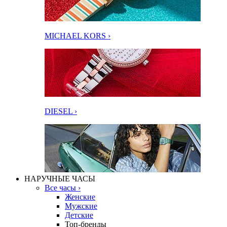
MICHAEL KORS ›
DIESEL ›
НАРУЧНЫЕ ЧАСЫ
Все часы ›
Женские
Мужские
Детские
Топ-бренды