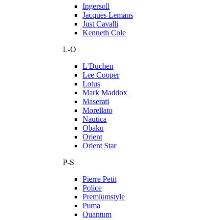
Ingersoll
Jacques Lemans
Just Cavalli
Kenneth Cole
L-O
L'Duchen
Lee Cooper
Lotus
Mark Maddox
Maserati
Morellato
Nautica
Obaku
Orient
Orient Star
P-S
Pierre Petit
Police
Premiumstyle
Puma
Quantum