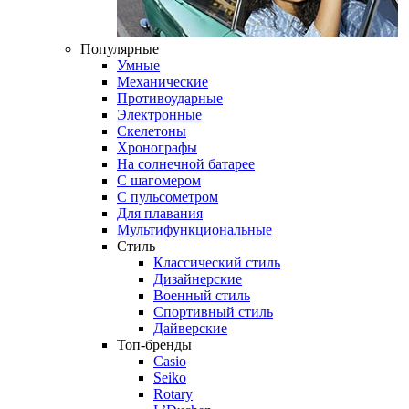
Популярные
Умные
Механические
Противоударные
Электронные
Скелетоны
Хронографы
На солнечной батарее
С шагомером
С пульсометром
Для плавания
Мультифункциональные
Стиль
Классический стиль
Дизайнерские
Военный стиль
Спортивный стиль
Дайверские
Топ-бренды
Casio
Seiko
Rotary