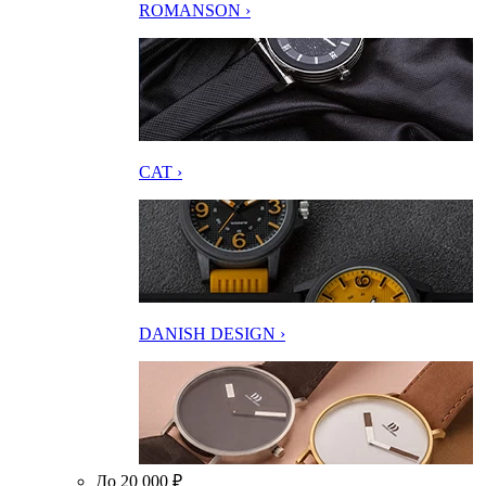
ROMANSON ›
CAT ›
DANISH DESIGN ›
До 20 000 ₽