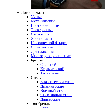
Дорогие часы
Умные
Механические
Противоударные
Электронные
Скелетоны
Хронографы
На солнечной батарее
С шагомером
Для плавания
Многофункциональные
Браслет
Стальной
Керамический
Титановый
Стиль
Классический стиль
Дизайнерские
Военный стиль
Спортивный стиль
Дайверские
Топ-бренды
Epos