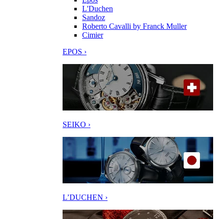
L'Duchen
Sandoz
Roberto Cavalli by Franck Muller
Cimier
EPOS ›
SEIKO ›
L’DUCHEN ›