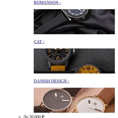
ROMANSON ›
CAT ›
DANISH DESIGN ›
До 20 000 ₽