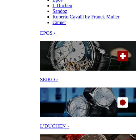
L'Duchen
Sandoz
Roberto Cavalli by Franck Muller
Cimier
EPOS ›
SEIKO ›
L’DUCHEN ›