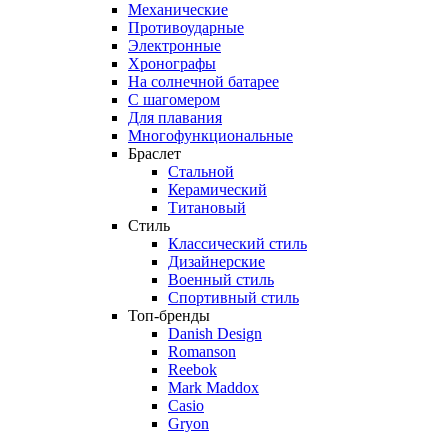
Механические
Противоударные
Электронные
Хронографы
На солнечной батарее
С шагомером
Для плавания
Многофункциональные
Браслет
Стальной
Керамический
Титановый
Стиль
Классический стиль
Дизайнерские
Военный стиль
Спортивный стиль
Топ-бренды
Danish Design
Romanson
Reebok
Mark Maddox
Casio
Gryon