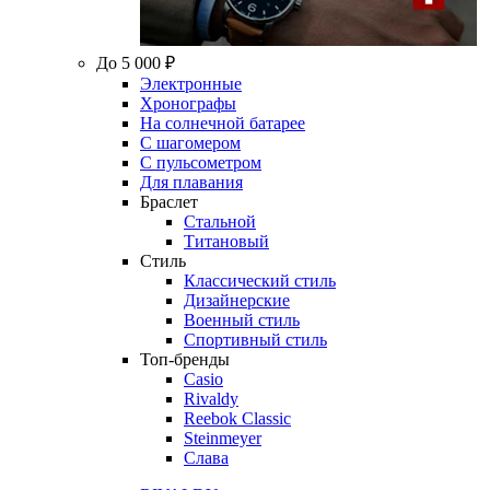
До 5 000 ₽
Электронные
Хронографы
На солнечной батарее
С шагомером
С пульсометром
Для плавания
Браслет
Стальной
Титановый
Стиль
Классический стиль
Дизайнерские
Военный стиль
Спортивный стиль
Топ-бренды
Casio
Rivaldy
Reebok Classic
Steinmeyer
Слава