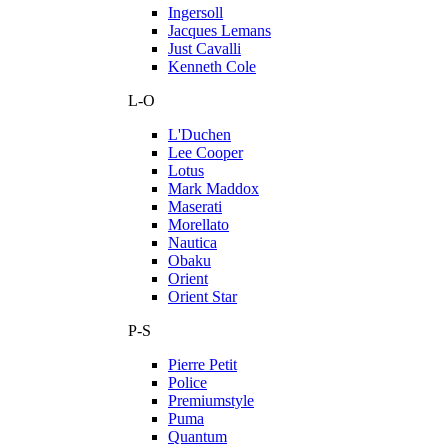
Ingersoll
Jacques Lemans
Just Cavalli
Kenneth Cole
L-O
L'Duchen
Lee Cooper
Lotus
Mark Maddox
Maserati
Morellato
Nautica
Obaku
Orient
Orient Star
P-S
Pierre Petit
Police
Premiumstyle
Puma
Quantum