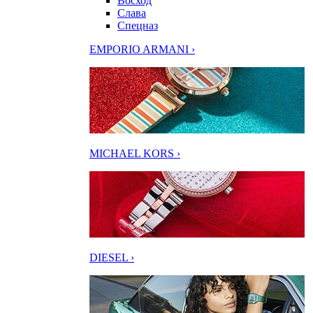
Восход
Слава
Спецназ
EMPORIO ARMANI ›
MICHAEL KORS ›
DIESEL ›