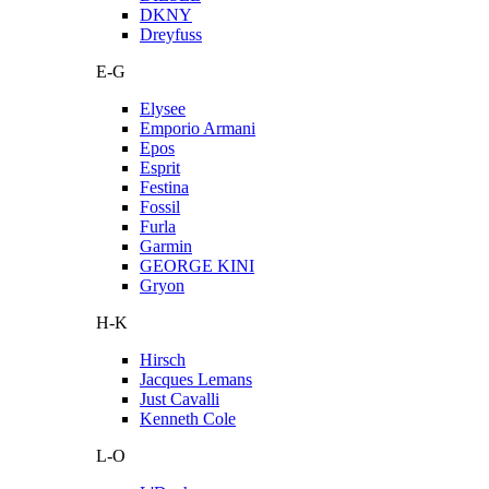
DKNY
Dreyfuss
E-G
Elysee
Emporio Armani
Epos
Esprit
Festina
Fossil
Furla
Garmin
GEORGE KINI
Gryon
H-K
Hirsch
Jacques Lemans
Just Cavalli
Kenneth Cole
L-O