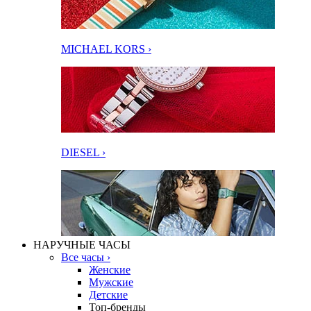
MICHAEL KORS ›
DIESEL ›
НАРУЧНЫЕ ЧАСЫ
Все часы ›
Женские
Мужские
Детские
Топ-бренды