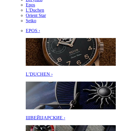
Epos
L'Duchen
Orient Star
Seiko
EPOS ›
L’DUCHEN ›
ШВЕЙЦАРСКИЕ ›