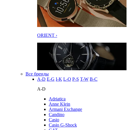
ORIENT ›
Все бренды
A-D
E-G
I-K
L-O
P-S
T-W
В-С
A-D
Adriatica
Anne Klein
Armani Exchange
Candino
Casio
Casio G-Shock