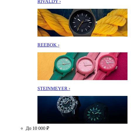
RIVALDY ›
REEBOK ›
STEINMEYER ›
До 10 000 ₽