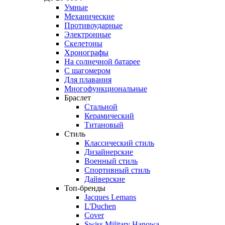
Умные
Механические
Противоударные
Электронные
Скелетоны
Хронографы
На солнечной батарее
С шагомером
Для плавания
Многофункциональные
Браслет
Стальной
Керамический
Титановый
Стиль
Классический стиль
Дизайнерские
Военный стиль
Спортивный стиль
Дайверские
Топ-бренды
Jacques Lemans
L'Duchen
Cover
Swiss Military Hanowa