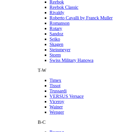
Reebok
Reebok Classic
Rivaldy
Roberto Cavalli by Franck Muller
Romanson
Rotary
Sandoz
Seiko
Skagen
Steinmeyer
Storm
Swiss Military Hanowa
T-W
Timex
Tissot
Trussardi
VERSUS Versace
Viceroy
Wainer
Wenger
В-С