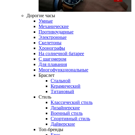
Дорогие часы
Умные
Механические
Противоударные
Электронные
Скелетоны
Хронографы
На солнечной батарее
С шагомером
Для плавания
Многофункциональные
Браслет
Стальной
Керамический
Титановый
Стиль
Классический стиль
Дизайнерские
Военный стиль
Спортивный стиль
Дайверские
Топ-бренды
Epos