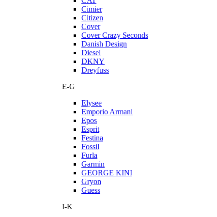
CAT
Cimier
Citizen
Cover
Cover Crazy Seconds
Danish Design
Diesel
DKNY
Dreyfuss
E-G
Elysee
Emporio Armani
Epos
Esprit
Festina
Fossil
Furla
Garmin
GEORGE KINI
Gryon
Guess
I-K