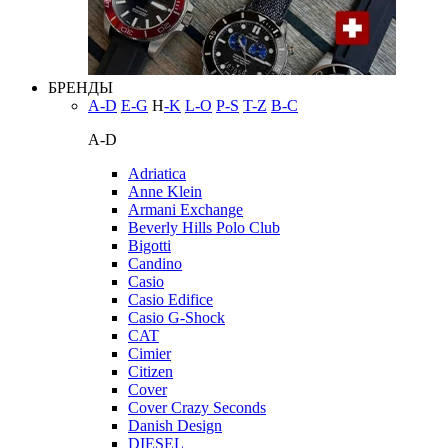
БРЕНДЫ
A-D
E-G
H
-K
L-O
P-S
T-Z
В-С
A-D
Adriatica
Anne Klein
Armani Exchange
Beverly Hills Polo Club
Bigotti
Candino
Casio
Casio Edifice
Casio G-Shock
CAT
Cimier
Citizen
Cover
Cover Crazy Seconds
Danish Design
DIESEL