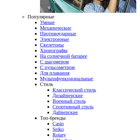
Популярные
Умные
Механические
Противоударные
Электронные
Скелетоны
Хронографы
На солнечной батарее
С шагомером
С пульсометром
Для плавания
Мультифункциональные
Стиль
Классический стиль
Дизайнерские
Военный стиль
Спортивный стиль
Дайверские
Топ-бренды
Casio
Seiko
Rotary