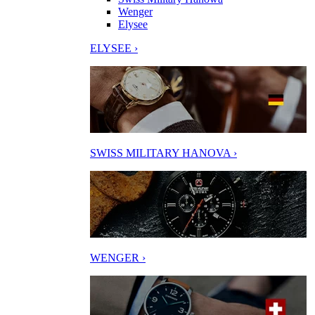
Wenger
Elysee
ELYSEE ›
SWISS MILITARY HANOVA ›
WENGER ›