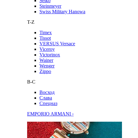
Seiko
Steinmeyer
Swiss Military Hanowa
T-Z
Timex
Tissot
VERSUS Versace
Viceroy
Victorinox
Wainer
Wenger
Zippo
В-С
Восход
Слава
Спецназ
EMPORIO ARMANI ›