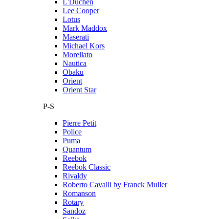
L'Duchen
Lee Cooper
Lotus
Mark Maddox
Maserati
Michael Kors
Morellato
Nautica
Obaku
Orient
Orient Star
P-S
Pierre Petit
Police
Puma
Quantum
Reebok
Reebok Classic
Rivaldy
Roberto Cavalli by Franck Muller
Romanson
Rotary
Sandoz