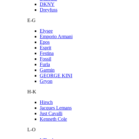
DKNY
Dreyfuss
E-G
Elysee
Emporio Armani
Epos
Esprit
Festina
Fossil
Furla
Garmin
GEORGE KINI
Gryon
H-K
Hirsch
Jacques Lemans
Just Cavalli
Kenneth Cole
L-O