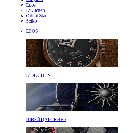
Epos
L'Duchen
Orient Star
Seiko
EPOS ›
L’DUCHEN ›
ШВЕЙЦАРСКИЕ ›