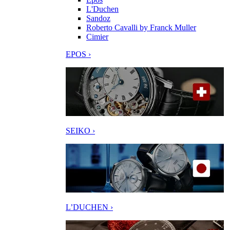
L'Duchen
Sandoz
Roberto Cavalli by Franck Muller
Cimier
EPOS ›
SEIKO ›
L’DUCHEN ›