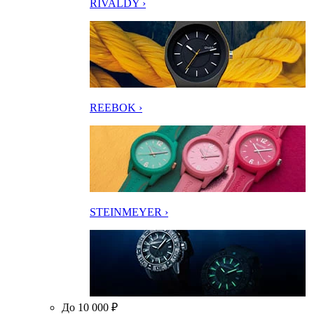
RIVALDY ›
REEBOK ›
STEINMEYER ›
До 10 000 ₽