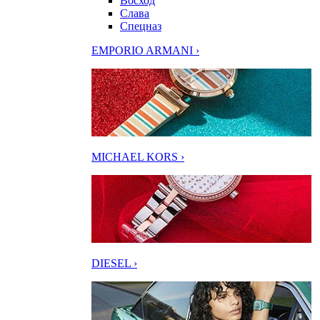
Восход
Слава
Спецназ
EMPORIO ARMANI ›
MICHAEL KORS ›
DIESEL ›