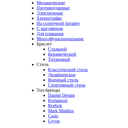
Механические
Противоударные
Электронные
Хронографы
На солнечной батарее
С шагомером
Для плавания
Многофункциональные
Браслет
Стальной
Керамический
Титановый
Стиль
Классический стиль
Дизайнерские
Военный стиль
Спортивный стиль
Топ-бренды
Danish Design
Romanson
Reebok
Mark Maddox
Casio
Gryon