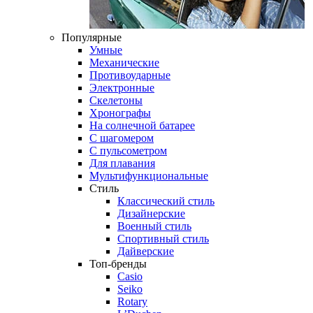
Популярные
Умные
Механические
Противоударные
Электронные
Скелетоны
Хронографы
На солнечной батарее
С шагомером
С пульсометром
Для плавания
Мультифункциональные
Стиль
Классический стиль
Дизайнерские
Военный стиль
Спортивный стиль
Дайверские
Топ-бренды
Casio
Seiko
Rotary