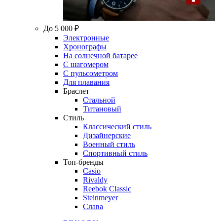
До 5 000 ₽
Электронные
Хронографы
На солнечной батарее
С шагомером
С пульсометром
Для плавания
Браслет
Стальной
Титановый
Стиль
Классический стиль
Дизайнерские
Военный стиль
Спортивный стиль
Топ-бренды
Casio
Rivaldy
Reebok Classic
Steinmeyer
Слава