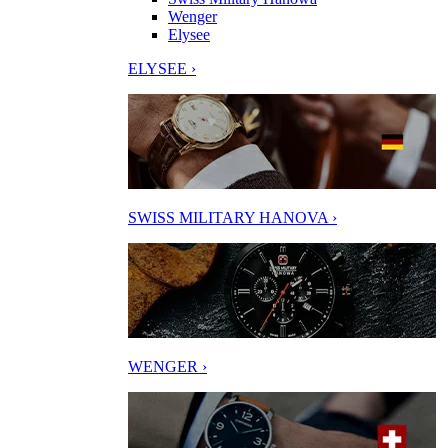
Wenger
Elysee
ELYSEE ›
SWISS MILITARY HANOVA ›
WENGER ›