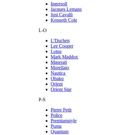
Ingersoll
Jacques Lemans
Just Cavalli
Kenneth Cole
L-O
L'Duchen
Lee Cooper
Lotus
Mark Maddox
Maserati
Morellato
Nautica
Obaku
Orient
Orient Star
P-S
Pierre Petit
Police
Premiumstyle
Puma
Quantum