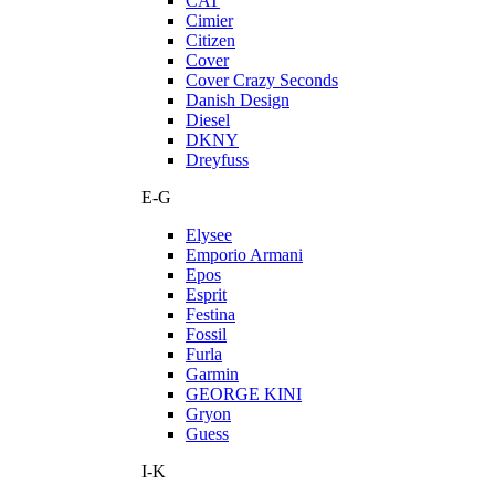
CAT
Cimier
Citizen
Cover
Cover Crazy Seconds
Danish Design
Diesel
DKNY
Dreyfuss
E-G
Elysee
Emporio Armani
Epos
Esprit
Festina
Fossil
Furla
Garmin
GEORGE KINI
Gryon
Guess
I-K