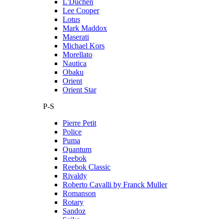
L'Duchen
Lee Cooper
Lotus
Mark Maddox
Maserati
Michael Kors
Morellato
Nautica
Obaku
Orient
Orient Star
P-S
Pierre Petit
Police
Puma
Quantum
Reebok
Reebok Classic
Rivaldy
Roberto Cavalli by Franck Muller
Romanson
Rotary
Sandoz