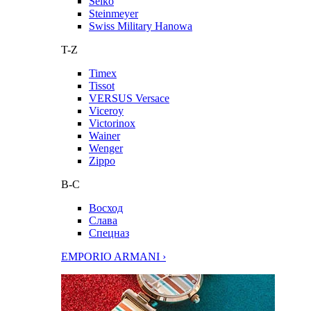
Seiko
Steinmeyer
Swiss Military Hanowa
T-Z
Timex
Tissot
VERSUS Versace
Viceroy
Victorinox
Wainer
Wenger
Zippo
В-С
Восход
Слава
Спецназ
EMPORIO ARMANI ›