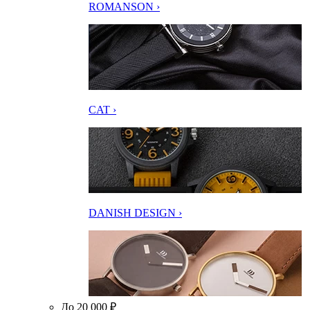
ROMANSON ›
CAT ›
DANISH DESIGN ›
До 20 000 ₽