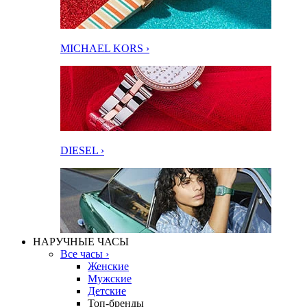
MICHAEL KORS ›
DIESEL ›
НАРУЧНЫЕ ЧАСЫ
Все часы ›
Женские
Мужские
Детские
Топ-бренды