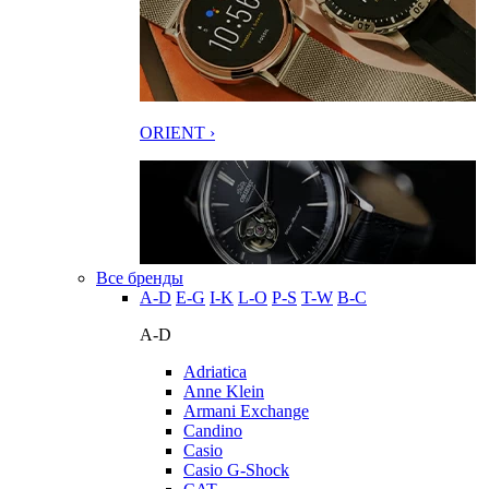
ORIENT ›
Все бренды
A-D
E-G
I-K
L-O
P-S
T-W
В-С
A-D
Adriatica
Anne Klein
Armani Exchange
Candino
Casio
Casio G-Shock