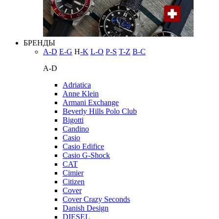
БРЕНДЫ
A-D
E-G
H
-K
L-O
P-S
T-Z
В-С
A-D
Adriatica
Anne Klein
Armani Exchange
Beverly Hills Polo Club
Bigotti
Candino
Casio
Casio Edifice
Casio G-Shock
CAT
Cimier
Citizen
Cover
Cover Crazy Seconds
Danish Design
DIESEL