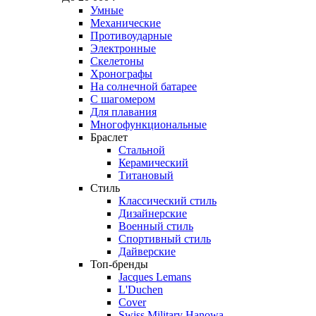
Умные
Механические
Противоударные
Электронные
Скелетоны
Хронографы
На солнечной батарее
С шагомером
Для плавания
Многофункциональные
Браслет
Стальной
Керамический
Титановый
Стиль
Классический стиль
Дизайнерские
Военный стиль
Спортивный стиль
Дайверские
Топ-бренды
Jacques Lemans
L'Duchen
Cover
Swiss Military Hanowa