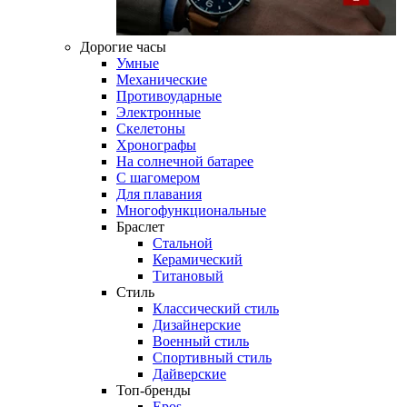
Дорогие часы
Умные
Механические
Противоударные
Электронные
Скелетоны
Хронографы
На солнечной батарее
С шагомером
Для плавания
Многофункциональные
Браслет
Стальной
Керамический
Титановый
Стиль
Классический стиль
Дизайнерские
Военный стиль
Спортивный стиль
Дайверские
Топ-бренды
Epos