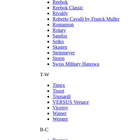
Reebok
Reebok Classic
Rivaldy
Roberto Cavalli by Franck Muller
Romanson
Rotary
Sandoz
Seiko
Skagen
Steinmeyer
Storm
Swiss Military Hanowa
T-W
Timex
Tissot
Trussardi
VERSUS Versace
Viceroy
Wainer
Wenger
В-С