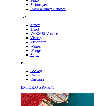
Seiko
Steinmeyer
Swiss Military Hanowa
T-Z
Timex
Tissot
VERSUS Versace
Viceroy
Victorinox
Wainer
Wenger
Zippo
В-С
Восход
Слава
Спецназ
EMPORIO ARMANI ›