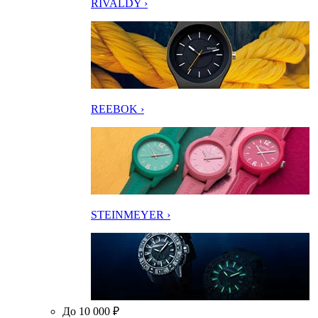
RIVALDY ›
REEBOK ›
STEINMEYER ›
До 10 000 ₽