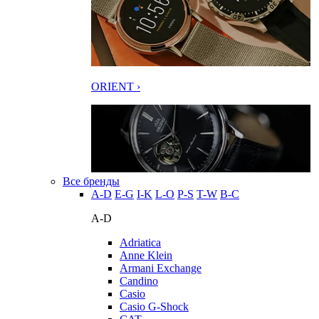
ORIENT ›
Все бренды
A-D
E-G
I-K
L-O
P-S
T-W
В-С
A-D
Adriatica
Anne Klein
Armani Exchange
Candino
Casio
Casio G-Shock