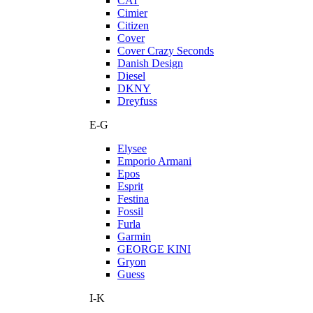
CAT
Cimier
Citizen
Cover
Cover Crazy Seconds
Danish Design
Diesel
DKNY
Dreyfuss
E-G
Elysee
Emporio Armani
Epos
Esprit
Festina
Fossil
Furla
Garmin
GEORGE KINI
Gryon
Guess
I-K