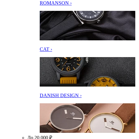
ROMANSON ›
CAT ›
DANISH DESIGN ›
До 20 000 ₽