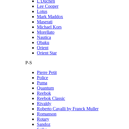
L'Duchen
Lee Cooper
Lotus
Mark Maddox
Maserati
Michael Kors
Morellato
Nautica
Obaku
Orient
Orient Star
P-S
Pierre Petit
Police
Puma
Quantum
Reebok
Reebok Classic
Rivaldy
Roberto Cavalli by Franck Muller
Romanson
Rotary
Sandoz