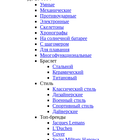
Умные
Механические
Противоударные
Электронные
Скелетоны
Хронографы
На солнечной батарее
С шагомером
Для плавания
Многофункциональные
Браслет
Стальной
Керамический
Титановый
Стиль
Классический стиль
Дизайнерские
Военный стиль
Спортивный стиль
Дайверские
Топ-бренды
Jacques Lemans
L'Duchen
Cover
Swiss Military Hanowa