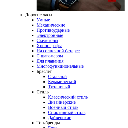
Дорогие часы
Умные
Механические
Противоударные
Электронные
Скелетоны
Хронографы
На солнечной батарее
С шагомером
Для плавания
Многофункциональные
Браслет
Стальной
Керамический
Титановый
Стиль
Классический стиль
Дизайнерские
Военный стиль
Спортивный стиль
Дайверские
Топ-бренды
Epos