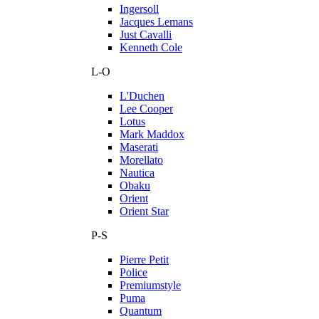
Ingersoll
Jacques Lemans
Just Cavalli
Kenneth Cole
L-O
L'Duchen
Lee Cooper
Lotus
Mark Maddox
Maserati
Morellato
Nautica
Obaku
Orient
Orient Star
P-S
Pierre Petit
Police
Premiumstyle
Puma
Quantum