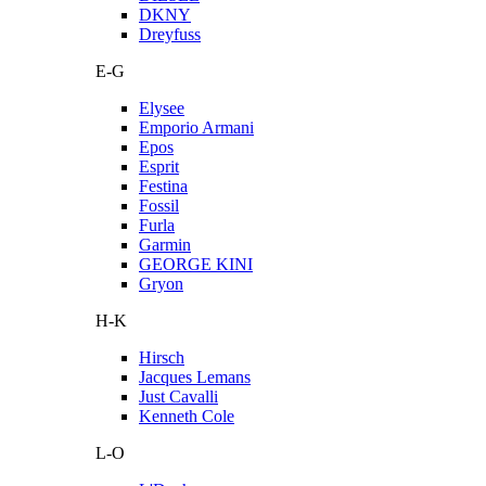
DKNY
Dreyfuss
E-G
Elysee
Emporio Armani
Epos
Esprit
Festina
Fossil
Furla
Garmin
GEORGE KINI
Gryon
H-K
Hirsch
Jacques Lemans
Just Cavalli
Kenneth Cole
L-O