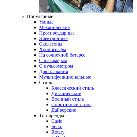
Популярные
Умные
Механические
Противоударные
Электронные
Скелетоны
Хронографы
На солнечной батарее
С шагомером
С пульсометром
Для плавания
Мультифункциональные
Стиль
Классический стиль
Дизайнерские
Военный стиль
Спортивный стиль
Дайверские
Топ-бренды
Casio
Seiko
Rotary