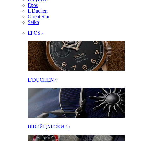
Epos
L'Duchen
Orient Star
Seiko
EPOS ›
L’DUCHEN ›
ШВЕЙЦАРСКИЕ ›