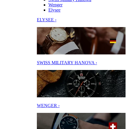
Wenger
Elysee
ELYSEE ›
SWISS MILITARY HANOVA ›
WENGER ›