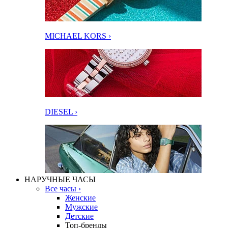
MICHAEL KORS ›
DIESEL ›
НАРУЧНЫЕ ЧАСЫ
Все часы ›
Женские
Мужские
Детские
Топ-бренды