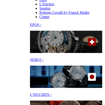
L'Duchen
Sandoz
Roberto Cavalli by Franck Muller
Cimier
EPOS ›
SEIKO ›
L’DUCHEN ›