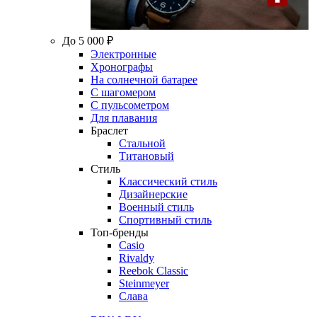
До 5 000 ₽
Электронные
Хронографы
На солнечной батарее
С шагомером
С пульсометром
Для плавания
Браслет
Стальной
Титановый
Стиль
Классический стиль
Дизайнерские
Военный стиль
Спортивный стиль
Топ-бренды
Casio
Rivaldy
Reebok Classic
Steinmeyer
Слава