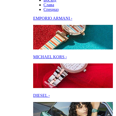
Восход
Слава
Спецназ
EMPORIO ARMANI ›
MICHAEL KORS ›
DIESEL ›