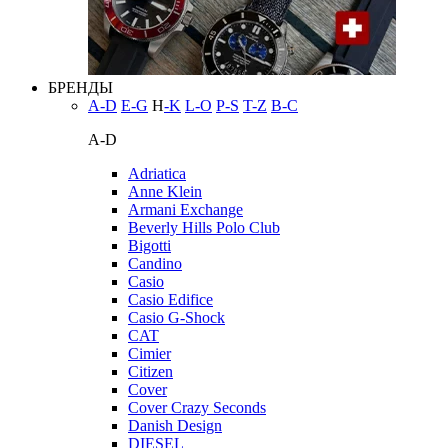
БРЕНДЫ
A-D
E-G
H
-K
L-O
P-S
T-Z
В-С
A-D
Adriatica
Anne Klein
Armani Exchange
Beverly Hills Polo Club
Bigotti
Candino
Casio
Casio Edifice
Casio G-Shock
CAT
Cimier
Citizen
Cover
Cover Crazy Seconds
Danish Design
DIESEL