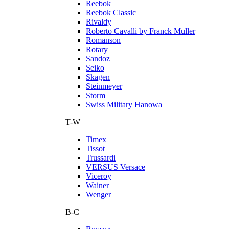
Reebok
Reebok Classic
Rivaldy
Roberto Cavalli by Franck Muller
Romanson
Rotary
Sandoz
Seiko
Skagen
Steinmeyer
Storm
Swiss Military Hanowa
T-W
Timex
Tissot
Trussardi
VERSUS Versace
Viceroy
Wainer
Wenger
В-С