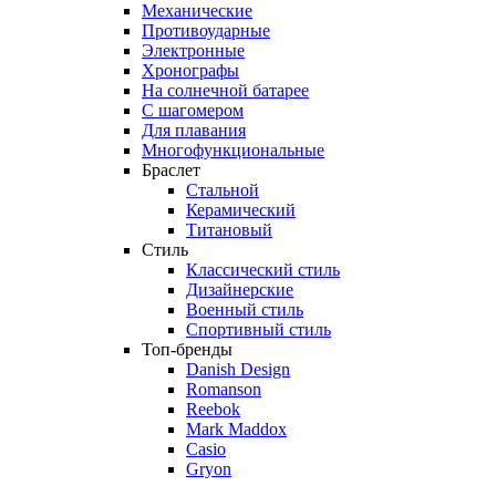
Механические
Противоударные
Электронные
Хронографы
На солнечной батарее
С шагомером
Для плавания
Многофункциональные
Браслет
Стальной
Керамический
Титановый
Стиль
Классический стиль
Дизайнерские
Военный стиль
Спортивный стиль
Топ-бренды
Danish Design
Romanson
Reebok
Mark Maddox
Casio
Gryon