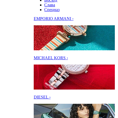
Восход
Слава
Спецназ
EMPORIO ARMANI ›
MICHAEL KORS ›
DIESEL ›