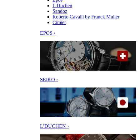
L'Duchen
Sandoz
Roberto Cavalli by Franck Muller
Cimier
EPOS ›
SEIKO ›
L’DUCHEN ›