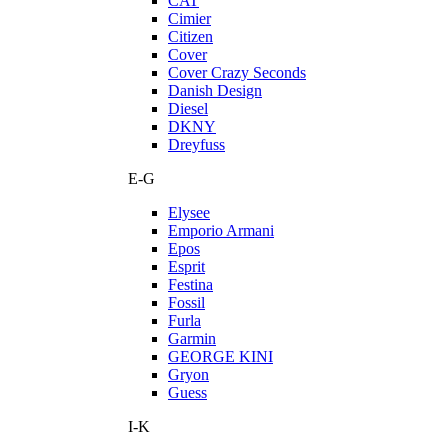
CAT
Cimier
Citizen
Cover
Cover Crazy Seconds
Danish Design
Diesel
DKNY
Dreyfuss
E-G
Elysee
Emporio Armani
Epos
Esprit
Festina
Fossil
Furla
Garmin
GEORGE KINI
Gryon
Guess
I-K