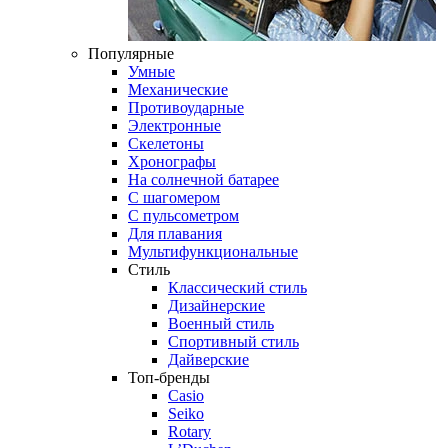
Популярные
Умные
Механические
Противоударные
Электронные
Скелетоны
Хронографы
На солнечной батарее
С шагомером
С пульсометром
Для плавания
Мультифункциональные
Стиль
Классический стиль
Дизайнерские
Военный стиль
Спортивный стиль
Дайверские
Топ-бренды
Casio
Seiko
Rotary