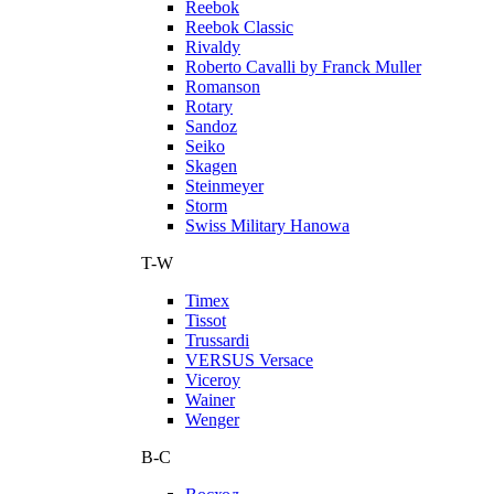
Reebok
Reebok Classic
Rivaldy
Roberto Cavalli by Franck Muller
Romanson
Rotary
Sandoz
Seiko
Skagen
Steinmeyer
Storm
Swiss Military Hanowa
T-W
Timex
Tissot
Trussardi
VERSUS Versace
Viceroy
Wainer
Wenger
В-С