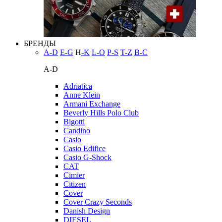
БРЕНДЫ
A-D
E-G
H
-K
L-O
P-S
T-Z
В-С
A-D
Adriatica
Anne Klein
Armani Exchange
Beverly Hills Polo Club
Bigotti
Candino
Casio
Casio Edifice
Casio G-Shock
CAT
Cimier
Citizen
Cover
Cover Crazy Seconds
Danish Design
DIESEL