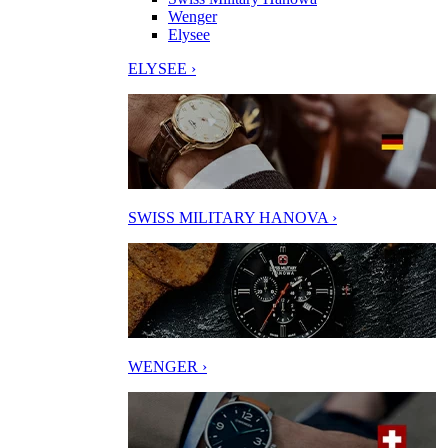
Wenger
Elysee
ELYSEE ›
SWISS MILITARY HANOVA ›
WENGER ›