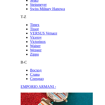
Seiko
Steinmeyer
Swiss Military Hanowa
T-Z
Timex
Tissot
VERSUS Versace
Viceroy
Victorinox
Wainer
Wenger
Zippo
В-С
Восход
Слава
Спецназ
EMPORIO ARMANI ›