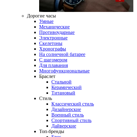
Дорогие часы
Умные
Механические
Противоударные
Электронные
Скелетоны
Хронографы
На солнечной батарее
С шагомером
Для плавания
Многофункциональные
Браслет
Стальной
Керамический
Титановый
Стиль
Классический стиль
Дизайнерские
Военный стиль
Спортивный стиль
Дайверские
Топ-бренды
Epos