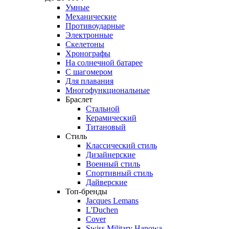
Умные
Механические
Противоударные
Электронные
Скелетоны
Хронографы
На солнечной батарее
С шагомером
Для плавания
Многофункциональные
Браслет
Стальной
Керамический
Титановый
Стиль
Классический стиль
Дизайнерские
Военный стиль
Спортивный стиль
Дайверские
Топ-бренды
Jacques Lemans
L'Duchen
Cover
Swiss Military Hanowa