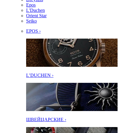
Epos
L'Duchen
Orient Star
Seiko
EPOS ›
L’DUCHEN ›
ШВЕЙЦАРСКИЕ ›