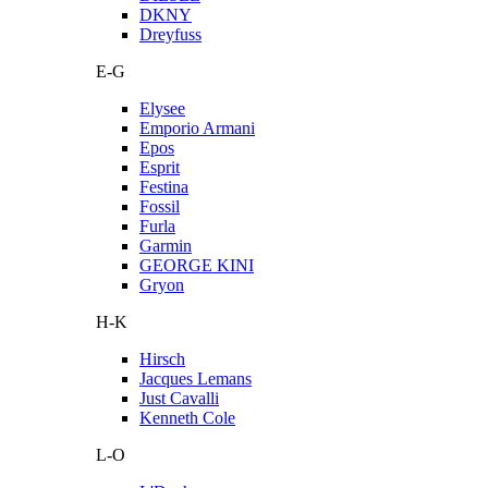
DKNY
Dreyfuss
E-G
Elysee
Emporio Armani
Epos
Esprit
Festina
Fossil
Furla
Garmin
GEORGE KINI
Gryon
H-K
Hirsch
Jacques Lemans
Just Cavalli
Kenneth Cole
L-O