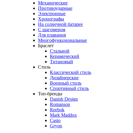
Механические
Противоударные
Электронные
Хронографы
На солнечной батарее
С шагомером
Для плавания
Многофункциональные
Браслет
Стальной
Керамический
Титановый
Стиль
Классический стиль
Дизайнерские
Военный стиль
Спортивный стиль
Топ-бренды
Danish Design
Romanson
Reebok
Mark Maddox
Casio
Gryon