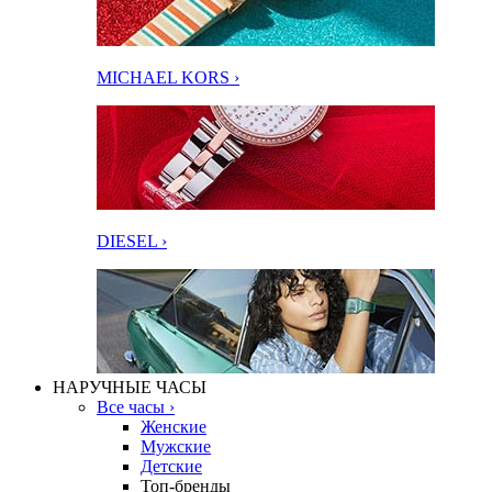
MICHAEL KORS ›
DIESEL ›
НАРУЧНЫЕ ЧАСЫ
Все часы ›
Женские
Мужские
Детские
Топ-бренды