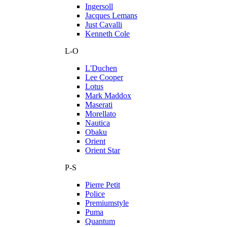
Ingersoll
Jacques Lemans
Just Cavalli
Kenneth Cole
L-O
L'Duchen
Lee Cooper
Lotus
Mark Maddox
Maserati
Morellato
Nautica
Obaku
Orient
Orient Star
P-S
Pierre Petit
Police
Premiumstyle
Puma
Quantum