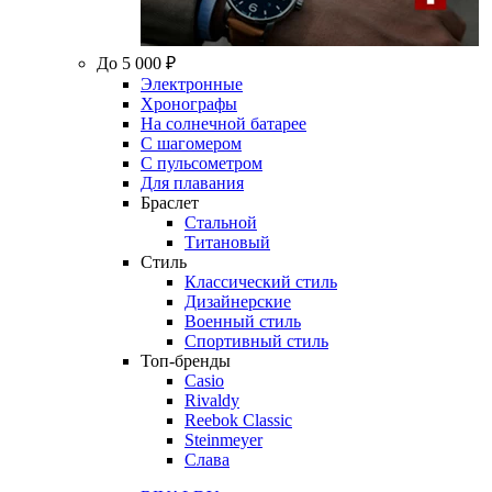
До 5 000 ₽
Электронные
Хронографы
На солнечной батарее
С шагомером
С пульсометром
Для плавания
Браслет
Стальной
Титановый
Стиль
Классический стиль
Дизайнерские
Военный стиль
Спортивный стиль
Топ-бренды
Casio
Rivaldy
Reebok Classic
Steinmeyer
Слава