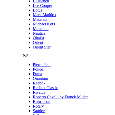
L'Duchen
Lee Cooper
Lotus
Mark Maddox
Maserati
Michael Kors
Morellato
Nautica
Obaku
Orient
Orient Star
P-S
Pierre Petit
Police
Puma
Quantum
Reebok
Reebok Classic
Rivaldy
Roberto Cavalli by Franck Muller
Romanson
Rotary
Sandoz