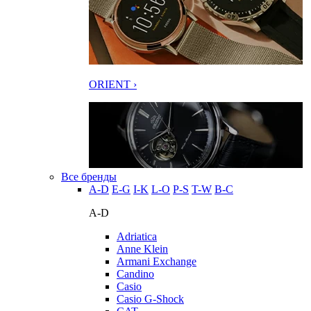
ORIENT ›
Все бренды
A-D
E-G
I-K
L-O
P-S
T-W
В-С
A-D
Adriatica
Anne Klein
Armani Exchange
Candino
Casio
Casio G-Shock