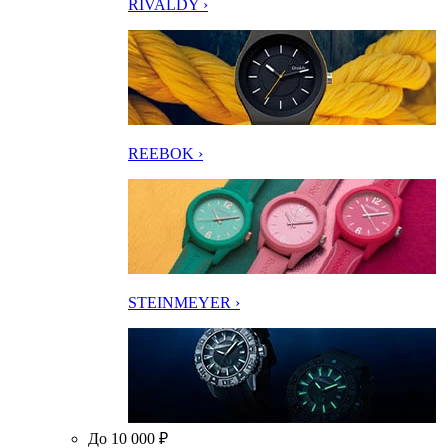
RIVALDY ›
REEBOK ›
STEINMEYER ›
До 10 000 ₽