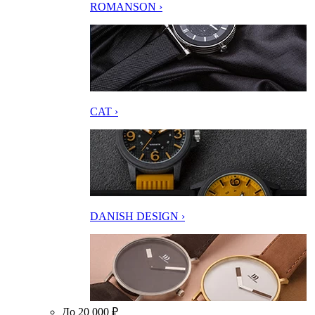
ROMANSON ›
CAT ›
DANISH DESIGN ›
До 20 000 ₽