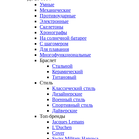
Умные
Механические
Противоударные
Электронные
Скелетоны
Хронографы
На солнечной батарее
С шагомером
Для плавания
Многофункциональные
Браслет
Стальной
Керамический
Титановый
Стиль
Классический стиль
Дизайнерские
Военный стиль
Спортивный стиль
Дайверские
Топ-бренды
Jacques Lemans
L'Duchen
Cover
Swiss Military Hanowa