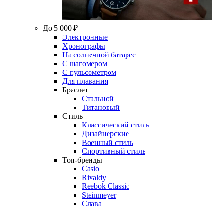
До 5 000 ₽
Электронные
Хронографы
На солнечной батарее
С шагомером
С пульсометром
Для плавания
Браслет
Стальной
Титановый
Стиль
Классический стиль
Дизайнерские
Военный стиль
Спортивный стиль
Топ-бренды
Casio
Rivaldy
Reebok Classic
Steinmeyer
Слава