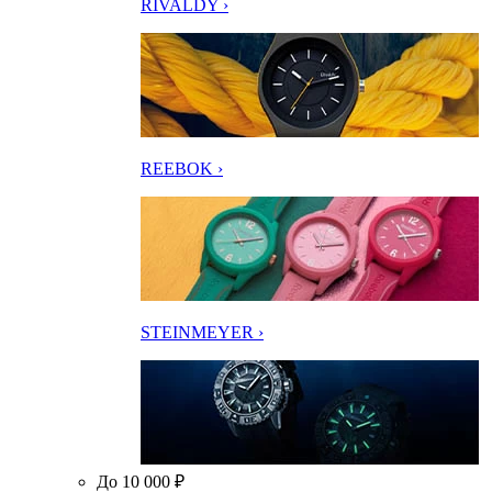
RIVALDY ›
REEBOK ›
STEINMEYER ›
До 10 000 ₽