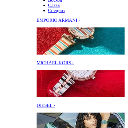
Восход
Слава
Спецназ
EMPORIO ARMANI ›
MICHAEL KORS ›
DIESEL ›