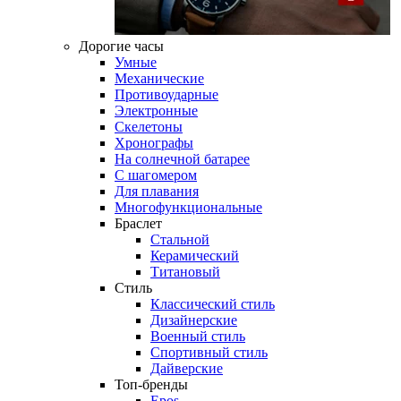
Дорогие часы
Умные
Механические
Противоударные
Электронные
Скелетоны
Хронографы
На солнечной батарее
С шагомером
Для плавания
Многофункциональные
Браслет
Стальной
Керамический
Титановый
Стиль
Классический стиль
Дизайнерские
Военный стиль
Спортивный стиль
Дайверские
Топ-бренды
Epos