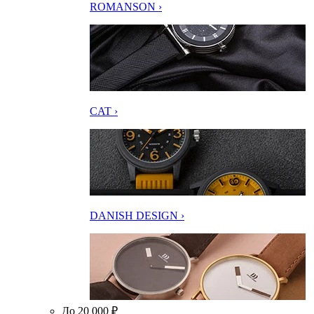
ROMANSON ›
CAT ›
DANISH DESIGN ›
До 20 000 ₽