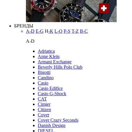
БРЕНДЫ
A-D
E-G
H
-K
L-O
P-S
T-Z
В-С
A-D
Adriatica
Anne Klein
Armani Exchange
Beverly Hills Polo Club
Bigotti
Candino
Casio
Casio Edifice
Casio G-Shock
CAT
Cimier
Citizen
Cover
Cover Crazy Seconds
Danish Design
DIESEL