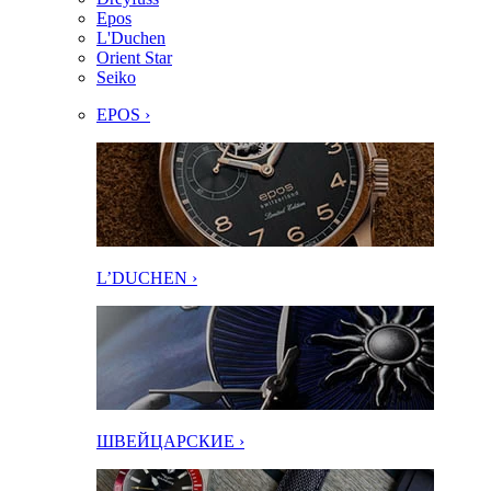
Epos
L'Duchen
Orient Star
Seiko
EPOS ›
L’DUCHEN ›
ШВЕЙЦАРСКИЕ ›