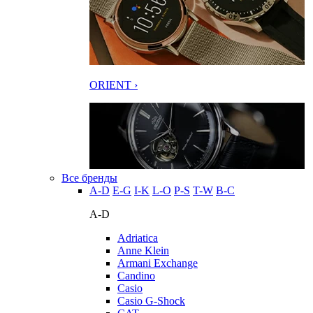
ORIENT ›
Все бренды
A-D
E-G
I-K
L-O
P-S
T-W
В-С
A-D
Adriatica
Anne Klein
Armani Exchange
Candino
Casio
Casio G-Shock