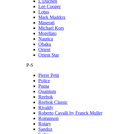
L'Duchen
Lee Cooper
Lotus
Mark Maddox
Maserati
Michael Kors
Morellato
Nautica
Obaku
Orient
Orient Star
P-S
Pierre Petit
Police
Puma
Quantum
Reebok
Reebok Classic
Rivaldy
Roberto Cavalli by Franck Muller
Romanson
Rotary
Sandoz