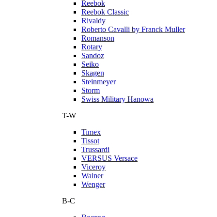
Reebok
Reebok Classic
Rivaldy
Roberto Cavalli by Franck Muller
Romanson
Rotary
Sandoz
Seiko
Skagen
Steinmeyer
Storm
Swiss Military Hanowa
T-W
Timex
Tissot
Trussardi
VERSUS Versace
Viceroy
Wainer
Wenger
В-С