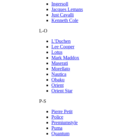
Ingersoll
Jacques Lemans
Just Cavalli
Kenneth Cole
L-O
L'Duchen
Lee Cooper
Lotus
Mark Maddox
Maserati
Morellato
Nautica
Obaku
Orient
Orient Star
P-S
Pierre Petit
Police
Premiumstyle
Puma
Quantum