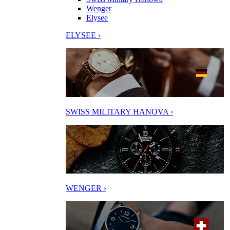
Wenger
Elysee
ELYSEE ›
SWISS MILITARY HANOVA ›
WENGER ›