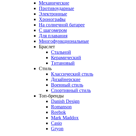
Механические
Противоударные
Электронные
Хронографы
На солнечной батарее
С шагомером
Для плавания
Многофункциональные
Браслет
Стальной
Керамический
Титановый
Стиль
Классический стиль
Дизайнерские
Военный стиль
Спортивный стиль
Топ-бренды
Danish Design
Romanson
Reebok
Mark Maddox
Casio
Gryon