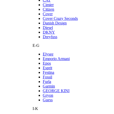
CAT
Cimier
Citizen
Cover
Cover Crazy Seconds
Danish Design
Diesel
DKNY
Dreyfuss
E-G
Elysee
Emporio Armani
Epos
Esprit
Festina
Fossil
Furla
Garmin
GEORGE KINI
Gryon
Guess
I-K