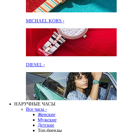
MICHAEL KORS ›
DIESEL ›
НАРУЧНЫЕ ЧАСЫ
Все часы ›
Женские
Мужские
Детские
Топ-бренды