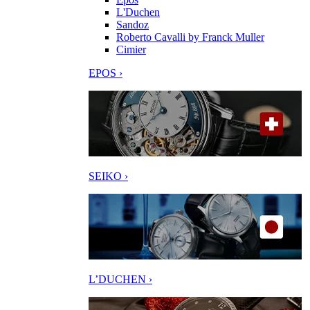
L'Duchen
Sandoz
Roberto Cavalli by Franck Muller
Cimier
EPOS ›
SEIKO ›
L’DUCHEN ›