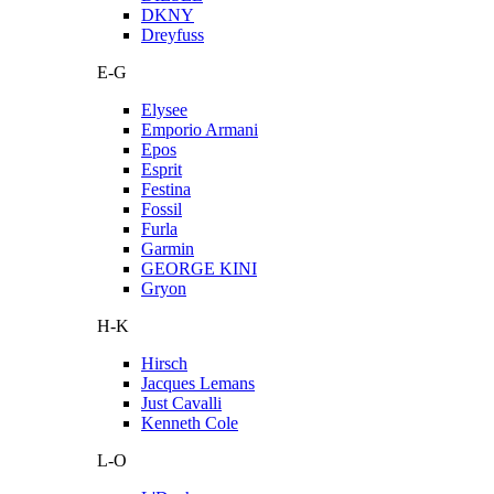
DKNY
Dreyfuss
E-G
Elysee
Emporio Armani
Epos
Esprit
Festina
Fossil
Furla
Garmin
GEORGE KINI
Gryon
H-K
Hirsch
Jacques Lemans
Just Cavalli
Kenneth Cole
L-O