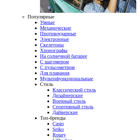
Популярные
Умные
Механические
Противоударные
Электронные
Скелетоны
Хронографы
На солнечной батарее
С шагомером
С пульсометром
Для плавания
Мультифункциональные
Стиль
Классический стиль
Дизайнерские
Военный стиль
Спортивный стиль
Дайверские
Топ-бренды
Casio
Seiko
Rotary