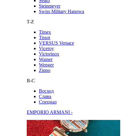
Seiko
Steinmeyer
Swiss Military Hanowa
T-Z
Timex
Tissot
VERSUS Versace
Viceroy
Victorinox
Wainer
Wenger
Zippo
В-С
Восход
Слава
Спецназ
EMPORIO ARMANI ›