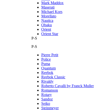
Mark Maddox
Maserati
Michael Kors
Morellato
Nautica
Obaku
Orient
Orient Star
P-S
P-S
Pierre Petit
Police
Puma
Quantum
Reebok
Reebok Classic
Rivaldy
Roberto Cavalli by Franck Muller
Romanson
Rotary
Sandoz
Seiko
Steinmeyer