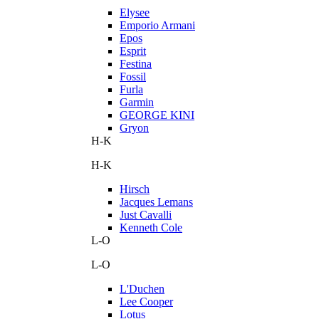
Elysee
Emporio Armani
Epos
Esprit
Festina
Fossil
Furla
Garmin
GEORGE KINI
Gryon
H-K
H-K
Hirsch
Jacques Lemans
Just Cavalli
Kenneth Cole
L-O
L-O
L'Duchen
Lee Cooper
Lotus