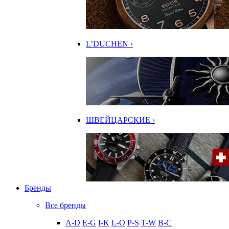
L’DUCHEN ›
ШВЕЙЦАРСКИЕ ›
Бренды
Все бренды
A-D
E-G
I-K
L-O
P-S
T-W
В-С