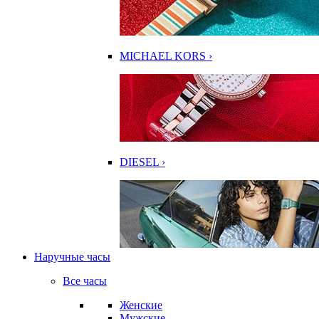
MICHAEL KORS ›
DIESEL ›
Наручные часы
Все часы
Женские
Мужские