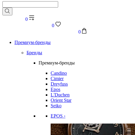
0
0
0
Премиум-бренды
Бренды
Премиум-бренды
Candino
Cimier
Dreyfuss
Epos
L'Duchen
Orient Star
Seiko
EPOS ›