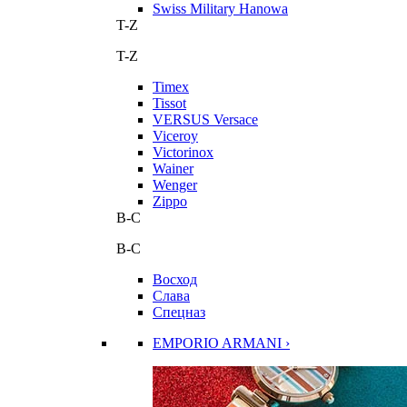
Swiss Military Hanowa
T-Z
T-Z
Timex
Tissot
VERSUS Versace
Viceroy
Victorinox
Wainer
Wenger
Zippo
В-С
В-С
Восход
Слава
Спецназ
EMPORIO ARMANI ›