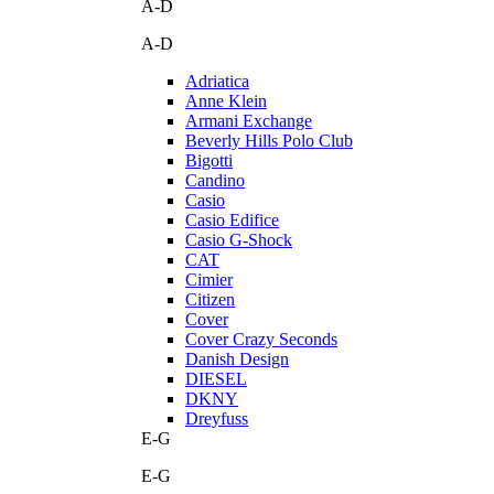
A-D
A-D
Adriatica
Anne Klein
Armani Exchange
Beverly Hills Polo Club
Bigotti
Candino
Casio
Casio Edifice
Casio G-Shock
CAT
Cimier
Citizen
Cover
Cover Crazy Seconds
Danish Design
DIESEL
DKNY
Dreyfuss
E-G
E-G