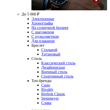
До 5 000 ₽
Электронные
Хронографы
На солнечной батарее
С шагомером
С пульсометром
Для плавания
Браслет
Стальной
Титановый
Стиль
Классический стиль
Дизайнерские
Военный стиль
Спортивный стиль
Топ-бренды
Casio
Rivaldy
Reebok Classic
Steinmeyer
Слава