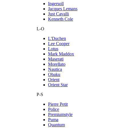
Ingersoll
Jacques Lemans
Just Cavalli
Kenneth Cole
L-O
L'Duchen
Lee Cooper
Lotus
Mark Maddox
Maserati
Morellato
Nautica
Obaku
Orient
Orient Star
P-S
Pierre Petit
Police
Premiumstyle
Puma
Quantum