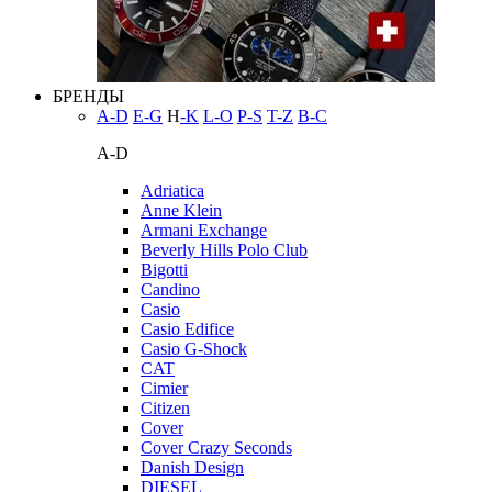
БРЕНДЫ
A-D
E-G
H
-K
L-O
P-S
T-Z
В-С
A-D
Adriatica
Anne Klein
Armani Exchange
Beverly Hills Polo Club
Bigotti
Candino
Casio
Casio Edifice
Casio G-Shock
CAT
Cimier
Citizen
Cover
Cover Crazy Seconds
Danish Design
DIESEL