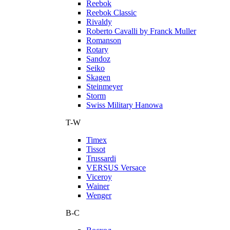
Reebok
Reebok Classic
Rivaldy
Roberto Cavalli by Franck Muller
Romanson
Rotary
Sandoz
Seiko
Skagen
Steinmeyer
Storm
Swiss Military Hanowa
T-W
Timex
Tissot
Trussardi
VERSUS Versace
Viceroy
Wainer
Wenger
В-С