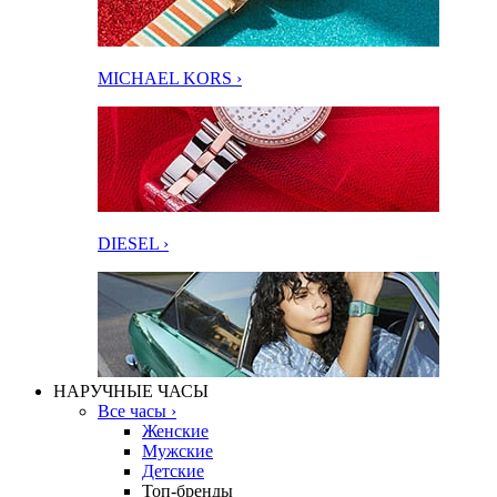
MICHAEL KORS ›
DIESEL ›
НАРУЧНЫЕ ЧАСЫ
Все часы ›
Женские
Мужские
Детские
Топ-бренды