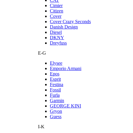
CAT
Cimier
Citizen
Cover
Cover Crazy Seconds
Danish Design
Diesel
DKNY
Dreyfuss
E-G
Elysee
Emporio Armani
Epos
Esprit
Festina
Fossil
Furla
Garmin
GEORGE KINI
Gryon
Guess
I-K