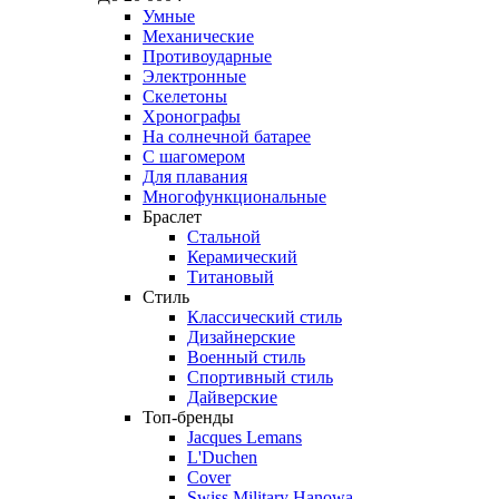
Умные
Механические
Противоударные
Электронные
Скелетоны
Хронографы
На солнечной батарее
С шагомером
Для плавания
Многофункциональные
Браслет
Стальной
Керамический
Титановый
Стиль
Классический стиль
Дизайнерские
Военный стиль
Спортивный стиль
Дайверские
Топ-бренды
Jacques Lemans
L'Duchen
Cover
Swiss Military Hanowa