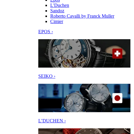
L'Duchen
Sandoz
Roberto Cavalli by Franck Muller
Cimier
EPOS ›
SEIKO ›
L’DUCHEN ›