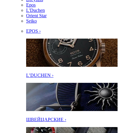
Epos
L'Duchen
Orient Star
Seiko
EPOS ›
L’DUCHEN ›
ШВЕЙЦАРСКИЕ ›