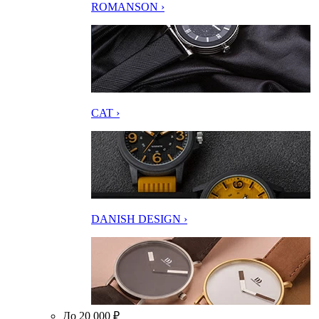
ROMANSON ›
CAT ›
DANISH DESIGN ›
До 20 000 ₽