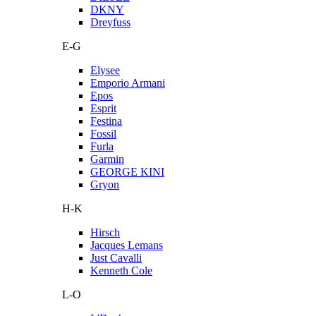
DKNY
Dreyfuss
E-G
Elysee
Emporio Armani
Epos
Esprit
Festina
Fossil
Furla
Garmin
GEORGE KINI
Gryon
H-K
Hirsch
Jacques Lemans
Just Cavalli
Kenneth Cole
L-O