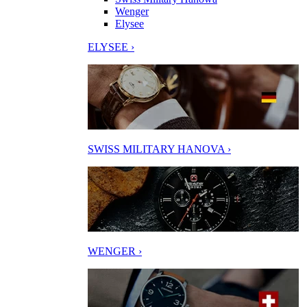
Wenger
Elysee
ELYSEE ›
SWISS MILITARY HANOVA ›
WENGER ›