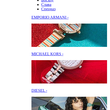
Восход
Слава
Спецназ
EMPORIO ARMANI ›
MICHAEL KORS ›
DIESEL ›