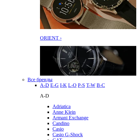
ORIENT ›
Все бренды
A-D
E-G
I-K
L-O
P-S
T-W
В-С
A-D
Adriatica
Anne Klein
Armani Exchange
Candino
Casio
Casio G-Shock