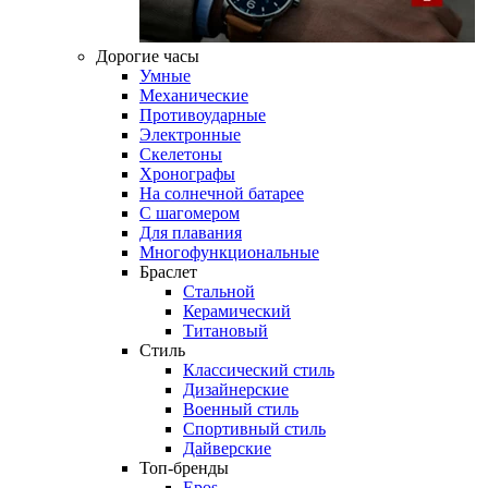
Дорогие часы
Умные
Механические
Противоударные
Электронные
Скелетоны
Хронографы
На солнечной батарее
С шагомером
Для плавания
Многофункциональные
Браслет
Стальной
Керамический
Титановый
Стиль
Классический стиль
Дизайнерские
Военный стиль
Спортивный стиль
Дайверские
Топ-бренды
Epos