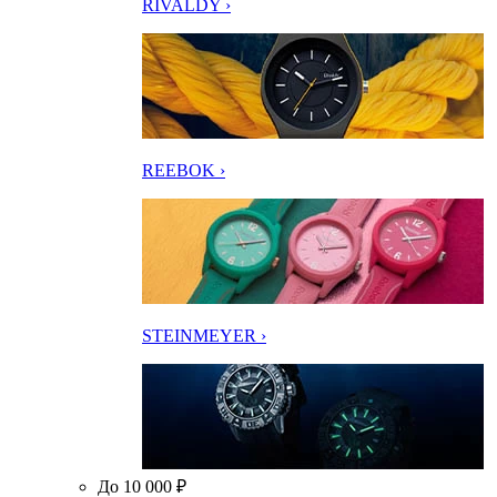
RIVALDY ›
REEBOK ›
STEINMEYER ›
До 10 000 ₽