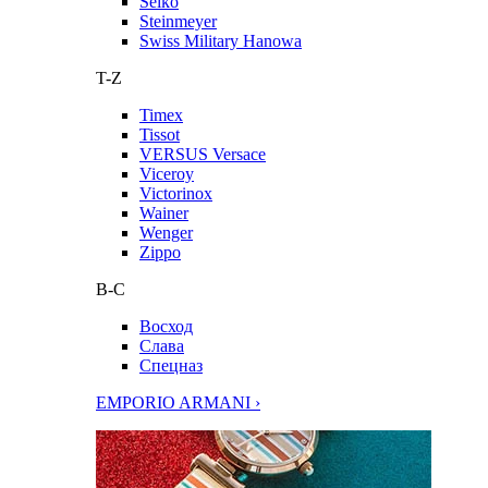
Seiko
Steinmeyer
Swiss Military Hanowa
T-Z
Timex
Tissot
VERSUS Versace
Viceroy
Victorinox
Wainer
Wenger
Zippo
В-С
Восход
Слава
Спецназ
EMPORIO ARMANI ›