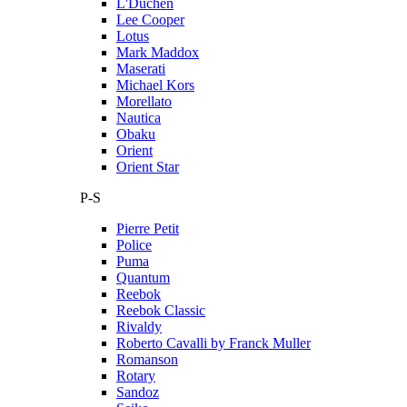
L'Duchen
Lee Cooper
Lotus
Mark Maddox
Maserati
Michael Kors
Morellato
Nautica
Obaku
Orient
Orient Star
P-S
Pierre Petit
Police
Puma
Quantum
Reebok
Reebok Classic
Rivaldy
Roberto Cavalli by Franck Muller
Romanson
Rotary
Sandoz