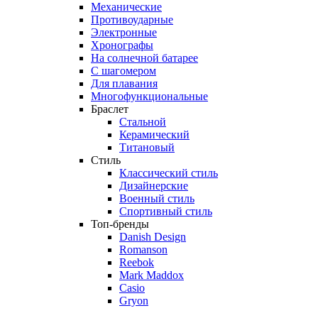
Механические
Противоударные
Электронные
Хронографы
На солнечной батарее
С шагомером
Для плавания
Многофункциональные
Браслет
Стальной
Керамический
Титановый
Стиль
Классический стиль
Дизайнерские
Военный стиль
Спортивный стиль
Топ-бренды
Danish Design
Romanson
Reebok
Mark Maddox
Casio
Gryon