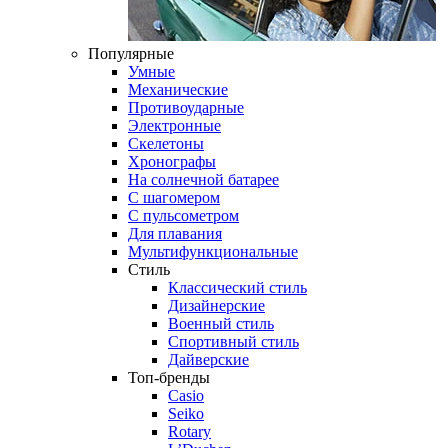
Популярные
Умные
Механические
Противоударные
Электронные
Скелетоны
Хронографы
На солнечной батарее
С шагомером
С пульсометром
Для плавания
Мультифункциональные
Стиль
Классический стиль
Дизайнерские
Военный стиль
Спортивный стиль
Дайверские
Топ-бренды
Casio
Seiko
Rotary