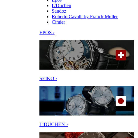
L'Duchen
Sandoz
Roberto Cavalli by Franck Muller
Cimier
EPOS ›
SEIKO ›
L’DUCHEN ›