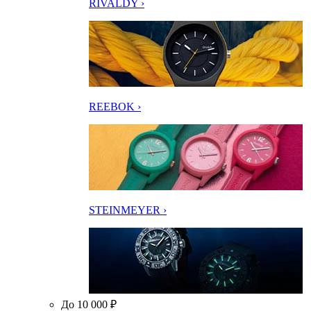
RIVALDY ›
REEBOK ›
STEINMEYER ›
До 10 000 ₽