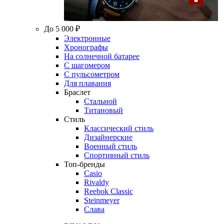
До 5 000 ₽
Электронные
Хронографы
На солнечной батарее
С шагомером
С пульсометром
Для плавания
Браслет
Стальной
Титановый
Стиль
Классический стиль
Дизайнерские
Военный стиль
Спортивный стиль
Топ-бренды
Casio
Rivaldy
Reebok Classic
Steinmeyer
Слава