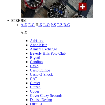
БРЕНДЫ
A-D
E-G
H
-K
L-O
P-S
T-Z
В-С
A-D
Adriatica
Anne Klein
Armani Exchange
Beverly Hills Polo Club
Bigotti
Candino
Casio
Casio Edifice
Casio G-Shock
CAT
Cimier
Citizen
Cover
Cover Crazy Seconds
Danish Design
DIESEL