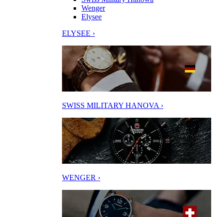
Wenger
Elysee
ELYSEE ›
SWISS MILITARY HANOVA ›
WENGER ›