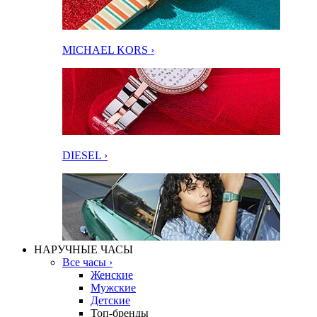
MICHAEL KORS ›
DIESEL ›
НАРУЧНЫЕ ЧАСЫ
Все часы ›
Женские
Мужские
Детские
Топ-бренды