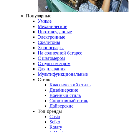
Популярные
Умные
Механические
Противоударные
Электронные
Скелетоны
Хронографы
На солнечной батарее
С шагомером
С пульсометром
Для плавания
Мультифункциональные
Стиль
Классический стиль
Дизайнерские
Военный стиль
Спортивный стиль
Дайверские
Топ-бренды
Casio
Seiko
Rotary