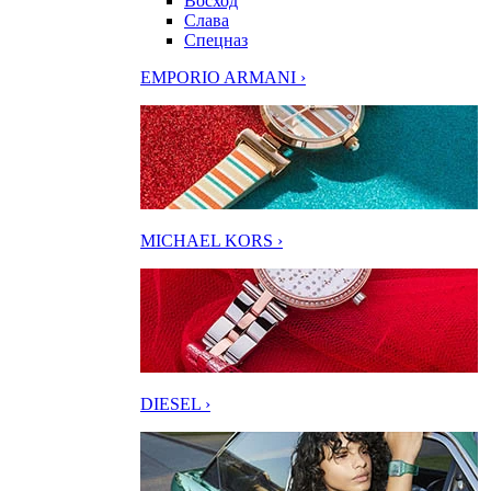
Восход
Слава
Спецназ
EMPORIO ARMANI ›
MICHAEL KORS ›
DIESEL ›