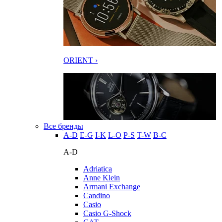
ORIENT ›
Все бренды
A-D
E-G
I-K
L-O
P-S
T-W
В-С
A-D
Adriatica
Anne Klein
Armani Exchange
Candino
Casio
Casio G-Shock