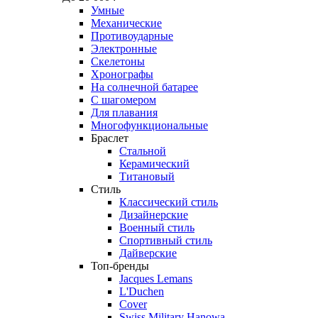
Умные
Механические
Противоударные
Электронные
Скелетоны
Хронографы
На солнечной батарее
С шагомером
Для плавания
Многофункциональные
Браслет
Стальной
Керамический
Титановый
Стиль
Классический стиль
Дизайнерские
Военный стиль
Спортивный стиль
Дайверские
Топ-бренды
Jacques Lemans
L'Duchen
Cover
Swiss Military Hanowa