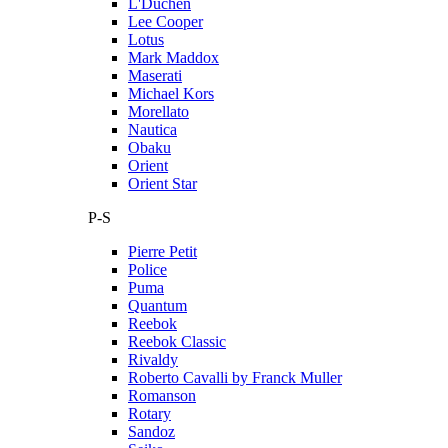
L'Duchen
Lee Cooper
Lotus
Mark Maddox
Maserati
Michael Kors
Morellato
Nautica
Obaku
Orient
Orient Star
P-S
Pierre Petit
Police
Puma
Quantum
Reebok
Reebok Classic
Rivaldy
Roberto Cavalli by Franck Muller
Romanson
Rotary
Sandoz