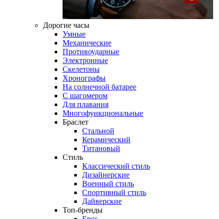
Дорогие часы
Умные
Механические
Противоударные
Электронные
Скелетоны
Хронографы
На солнечной батарее
С шагомером
Для плавания
Многофункциональные
Браслет
Стальной
Керамический
Титановый
Стиль
Классический стиль
Дизайнерские
Военный стиль
Спортивный стиль
Дайверские
Топ-бренды
Epos