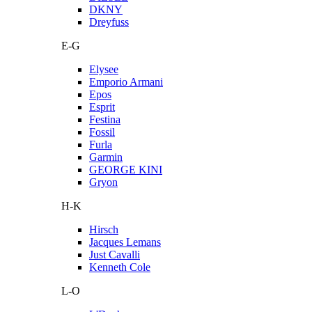
DKNY
Dreyfuss
E-G
Elysee
Emporio Armani
Epos
Esprit
Festina
Fossil
Furla
Garmin
GEORGE KINI
Gryon
H-K
Hirsch
Jacques Lemans
Just Cavalli
Kenneth Cole
L-O