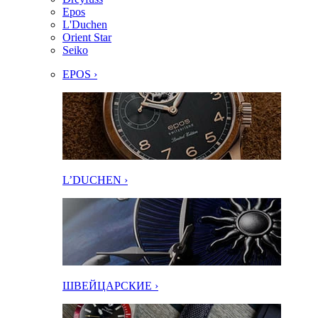
Epos
L'Duchen
Orient Star
Seiko
EPOS ›
L’DUCHEN ›
ШВЕЙЦАРСКИЕ ›