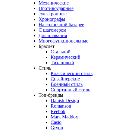
Механические
Противоударные
Электронные
Хронографы
На солнечной батарее
С шагомером
Для плавания
Многофункциональные
Браслет
Стальной
Керамический
Титановый
Стиль
Классический стиль
Дизайнерские
Военный стиль
Спортивный стиль
Топ-бренды
Danish Design
Romanson
Reebok
Mark Maddox
Casio
Gryon