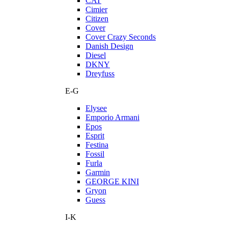
CAT
Cimier
Citizen
Cover
Cover Crazy Seconds
Danish Design
Diesel
DKNY
Dreyfuss
E-G
Elysee
Emporio Armani
Epos
Esprit
Festina
Fossil
Furla
Garmin
GEORGE KINI
Gryon
Guess
I-K