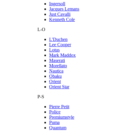
Ingersoll
Jacques Lemans
Just Cavalli
Kenneth Cole
L-O
L'Duchen
Lee Cooper
Lotus
Mark Maddox
Maserati
Morellato
Nautica
Obaku
Orient
Orient Star
P-S
Pierre Petit
Police
Premiumstyle
Puma
Quantum