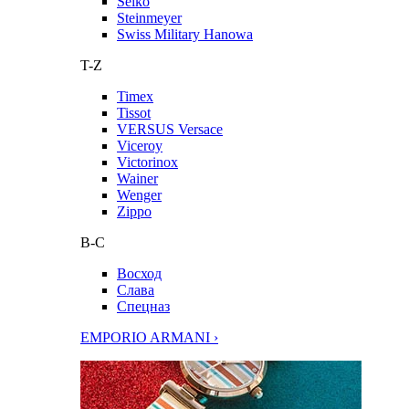
Seiko
Steinmeyer
Swiss Military Hanowa
T-Z
Timex
Tissot
VERSUS Versace
Viceroy
Victorinox
Wainer
Wenger
Zippo
В-С
Восход
Слава
Спецназ
EMPORIO ARMANI ›