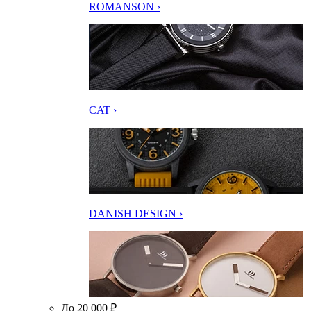
ROMANSON ›
CAT ›
DANISH DESIGN ›
До 20 000 ₽