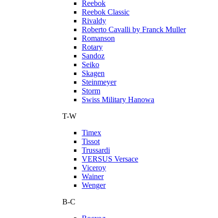
Reebok
Reebok Classic
Rivaldy
Roberto Cavalli by Franck Muller
Romanson
Rotary
Sandoz
Seiko
Skagen
Steinmeyer
Storm
Swiss Military Hanowa
T-W
Timex
Tissot
Trussardi
VERSUS Versace
Viceroy
Wainer
Wenger
В-С