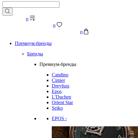
0
0
0
Премиум-бренды
Бренды
Премиум-бренды
Candino
Cimier
Dreyfuss
Epos
L'Duchen
Orient Star
Seiko
EPOS ›