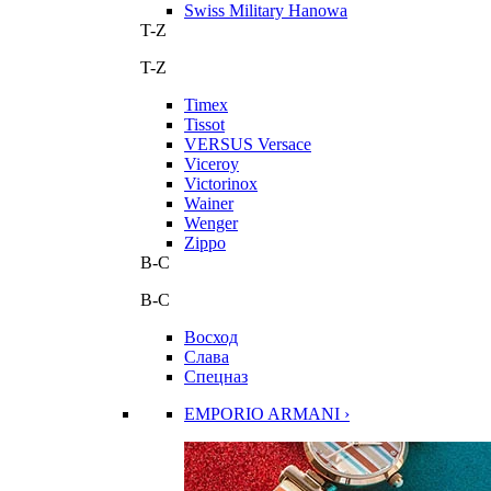
Swiss Military Hanowa
T-Z
T-Z
Timex
Tissot
VERSUS Versace
Viceroy
Victorinox
Wainer
Wenger
Zippo
В-С
В-С
Восход
Слава
Спецназ
EMPORIO ARMANI ›