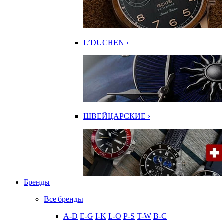
L’DUCHEN ›
ШВЕЙЦАРСКИЕ ›
Бренды
Все бренды
A-D
E-G
I-K
L-O
P-S
T-W
В-С