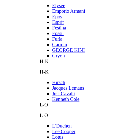
Elysee
Emporio Armani
Epos
Esprit
Festina
Fossil
Furla
Garmin
GEORGE KINI
Gryon
H-K
H-K
Hirsch
Jacques Lemans
Just Cavalli
Kenneth Cole
L-O
L-O
L'Duchen
Lee Cooper
Lotus