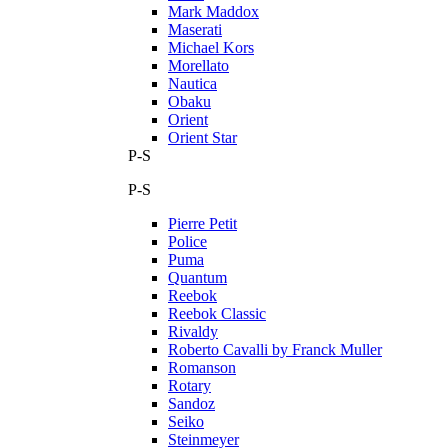
Mark Maddox
Maserati
Michael Kors
Morellato
Nautica
Obaku
Orient
Orient Star
P-S
P-S
Pierre Petit
Police
Puma
Quantum
Reebok
Reebok Classic
Rivaldy
Roberto Cavalli by Franck Muller
Romanson
Rotary
Sandoz
Seiko
Steinmeyer