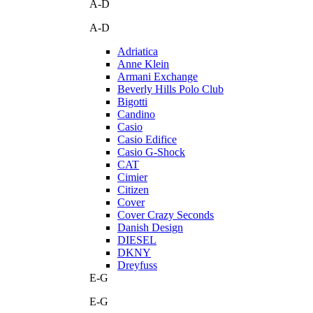
A-D
A-D
Adriatica
Anne Klein
Armani Exchange
Beverly Hills Polo Club
Bigotti
Candino
Casio
Casio Edifice
Casio G-Shock
CAT
Cimier
Citizen
Cover
Cover Crazy Seconds
Danish Design
DIESEL
DKNY
Dreyfuss
E-G
E-G