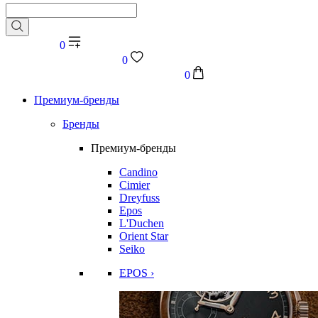
0
0
0
Премиум-бренды
Бренды
Премиум-бренды
Candino
Cimier
Dreyfuss
Epos
L'Duchen
Orient Star
Seiko
EPOS ›