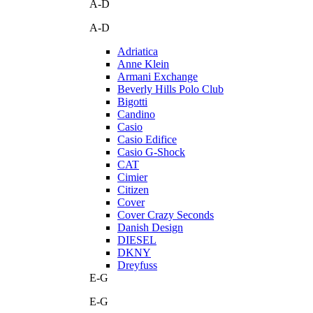
A-D
A-D
Adriatica
Anne Klein
Armani Exchange
Beverly Hills Polo Club
Bigotti
Candino
Casio
Casio Edifice
Casio G-Shock
CAT
Cimier
Citizen
Cover
Cover Crazy Seconds
Danish Design
DIESEL
DKNY
Dreyfuss
E-G
E-G