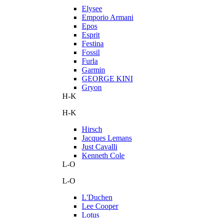
Elysee
Emporio Armani
Epos
Esprit
Festina
Fossil
Furla
Garmin
GEORGE KINI
Gryon
H-K
H-K
Hirsch
Jacques Lemans
Just Cavalli
Kenneth Cole
L-O
L-O
L'Duchen
Lee Cooper
Lotus