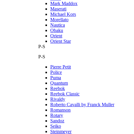
Mark Maddox
Maserati
Michael Kors
Morellato
Nautica
Obaku
Orient
Orient Star
P-S
P-S
Pierre Petit
Police
Puma
Quantum
Reebok
Reebok Classic
Rivaldy
Roberto Cavalli by Franck Muller
Romanson
Rotary
Sandoz
Seiko
Steinmeyer