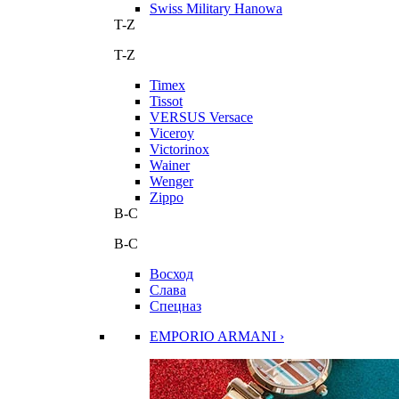
Swiss Military Hanowa
T-Z
T-Z
Timex
Tissot
VERSUS Versace
Viceroy
Victorinox
Wainer
Wenger
Zippo
В-С
В-С
Восход
Слава
Спецназ
EMPORIO ARMANI ›