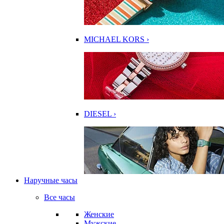
MICHAEL KORS ›
DIESEL ›
Наручные часы
Все часы
Женские
Мужские