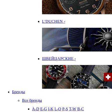
L’DUCHEN ›
ШВЕЙЦАРСКИЕ ›
Бренды
Все бренды
A-D
E-G
I-K
L-O
P-S
T-W
В-С